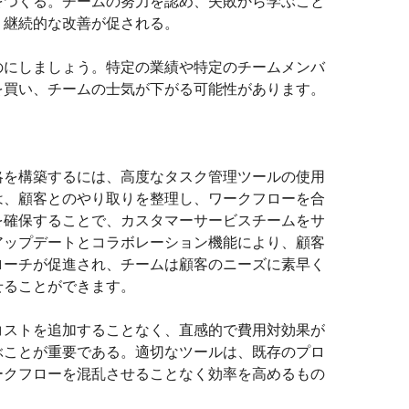
をつくる。チームの努力を認め、失敗から学ぶこと
、継続的な改善が促される。
のにしましょう。特定の業績や特定のチームメンバ
を買い、チームの士気が下がる可能性があります。
略を構築するには、高度なタスク管理ツールの使用
は、顧客とのやり取りを整理し、ワークフローを合
を確保することで、カスタマーサービスチームをサ
アップデートとコラボレーション機能により、顧客
ローチが促進され、チームは顧客のニーズに素早く
せることができます。
コストを追加することなく、直感的で費用対効果が
ぶことが重要である。適切なツールは、既存のプロ
ークフローを混乱させることなく効率を高めるもの