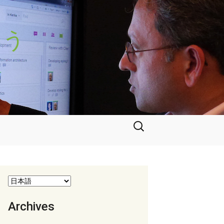
よう
検
索:
Archives