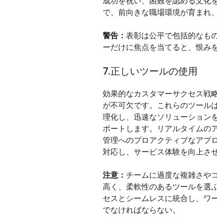
成功を祝い、困難を認める文化
で、前向きな職場環境が育まれ
警告：
表彰は公平で包括的なも
ーだけに焦点を当てると、恨み
7.正しいツールの使用
効果的なカスタマーサクセス戦
が不可欠です。これらのツール
理化し、迅速なソリューション
ポートします。リアルタイムの
管理へのプロアクティブなアプ
対応し、サービス体験を向上さ
注意：
チームに過度な複雑さや
高く、柔軟性のあるツールを選
セスとシームレスに統合し、ワ
でなければならない。