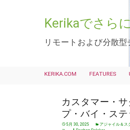
コ
ン
テ
Kerikaで
ン
ツ
へ
リモートおよび分散型
ス
キ
ッ
プ
KERIKA.COM
FEATURES
カスタマー・サ
プ・バイ・ステ
5月 30, 2025
アジャイル＆ス