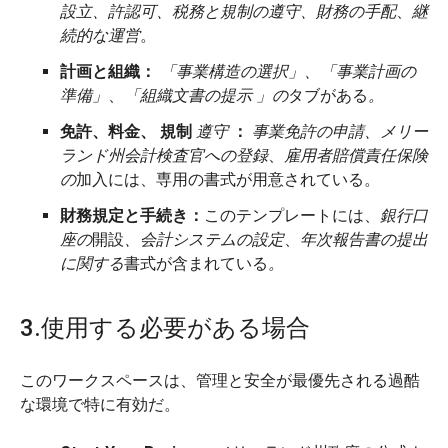
設立、許認可、税務と規制の遵守、財務の手配
、
継
続的な運営
。
計画と組織：
「事業構造の選択」、「事業計画の
準備」
、
「組織文書の提示
」の
タブがある
。
免許、料金、
規制
遵守
：
事業免許の申請、メリー
ランド州会計検査官への登録
、
雇用者賠償責任保険
の
加入には、専用の書式が用意されている。
財務規定と手続き：
このテンプレートには、
銀行口
座の
開設
、会計システムの設定
、
年次報告書の提出
に関する
書式が含まれている
。
3.使用する必要がある場合
このワークスペースは、管理と安全が最優先される過酷
な環境で特に有効だ。