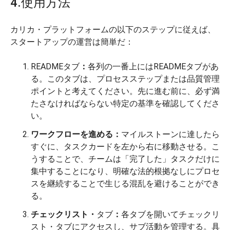
4.使用方法
カリカ・プラットフォームの以下のステップに従えば、
スタートアップの運営は簡単だ：
READMEタブ
：
各列の一番上にはREADMEタブがあ
る。このタブは、プロセスステップまたは品質管理
ポイントと考えてください。先に進む前に、必ず満
たさなければならない特定の基準を確認してくださ
い。
ワークフローを進める：
マイルストーンに達したら
すぐに、タスクカードを左から右に移動させる。こ
うすることで、チームは「完了した」タスクだけに
集中することになり、明確な法的根拠なしにプロセ
スを継続することで生じる混乱を避けることができ
る。
チェックリスト・
タブ
：
各タブを開いてチェックリ
スト・タブにアクセスし、サブ活動を管理する。具