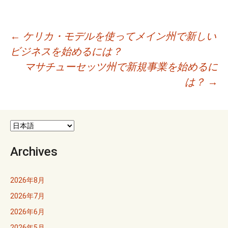
投
←
ケリカ・モデルを使ってメイン州で新しい
ビジネスを始めるには？
稿
マサチューセッツ州で新規事業を始めるに
ナ
は？
→
ビ
ゲ
ー
Archives
シ
ョ
2026年8月
2026年7月
ン
2026年6月
2026年5月