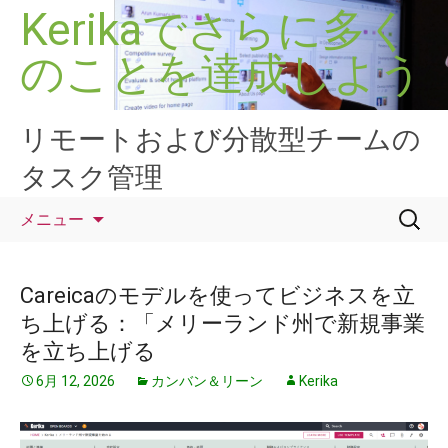
コ
Kerikaでさらに多く
ン
のことを達成しよう
テ
ン
ツ
へ
リモートおよび分散型チームの
ス
タスク管理
キ
ッ
検
メニュー
プ
索:
Careicaのモデルを使ってビジネスを立
ち上げる：「メリーランド州で新規事業
を立ち上げる
6月 12, 2026
カンバン＆リーン
Kerika