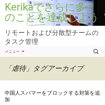
コ
Kerikaでさらに多く
ン
のことを達成しよう
テ
ン
ツ
へ
リモートおよび分散型チームの
ス
タスク管理
キ
ッ
検
メニュー
プ
索:
「虐待」タグアーカイブ
中国人スパマーをブロックする対策を追
加