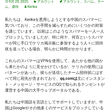
9月 29, 2025
アカウント
アカウント
、
スパム
、
チー
ム
、
虐待
Kerika
私たちは、Kerikaを悪用しようとする中国のスパマーに
気づいており、この手間を減らすためにいくつかの対策
を講じています。 以前はこのようなスパマーを一人一人
ブロックしていましたが、特に何十、何百というスパマ
ーが同じ手口でケリカ掲示板に参加するよう人々に招待
状を送っている場合、明らかに時間がかかります。
これらのスパマーはVPNを使用して、あたかも他の国か
ら来たかのように見せかけているが、ケリカの使用には
パターンがあった。彼らが送信したチーム招待状にはす
べて同じ宛先が含まれており、
qq.comは
主にインスタン
ト・メッセージ・サービスのQQで知られるテンセントが
運営する中国の大手ウェブポータルである。
私たちは中国語を言語としてサポートしていますが、中
国はGoogleやその他多くのサービスをブロックしている