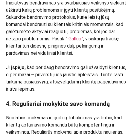
Iniciatyvus bendravimas yra svarbiausias veiksnys siekiant
užkirsti kelią problemoms ir įgyti klientų pasitikėjimą.
Sukurkite bendravimo protokolus, kurie leistų jūsų
komandai bendrauti su klientais kritiniais momentais, kad
galėtumėte aktyviai reaguoti į problemas, kol jos dar
netapo problemomis. Pasak ”
Gallup”
, visiškai įsitraukę
klientai turi didesnę piniginės dalį, pelningumą ir
pardavimus nei vidutiniai klientai.
Ji
įspėjo,
kad per daug bendravimo gali užvaldyti klientus,
o per mažai – priversti juos jaustis apleistais. Turite rasti
tinkamą pusiausvyrą, atsižvelgdami į klientų pageidavimus
ir atsiliepimus.
4. Reguliariai mokykite savo komandą
Nuolatinis mokymas ir įgūdžių tobulinimas yra būtini, kad
klientų aptarnavimo komanda būtų kompetentinga ir
veiksminga. Reguliarūs mokymai apie produktų naujienas,