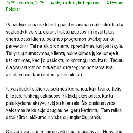
29 gegužės, 2025
Neįtraukta į kategorijas
Roshan
Polekar
Pasaulyje, kuriame klientų pasitenkinimas gali sukurti arba
sužlugdyti verslą, gerai struktūrizuotos ir į rezultatus
orientuotos klientų sėkmės programos svarbą sunku
pervertinti. Tai ne tik problemų sprendimas, kai jos iškyla.
Tai yra jų numatymas, klientų nukreipimas jų kelionėje ir
užtikrinimas, kad jie pasiektų reikšmingų rezultatų. Tačiau
čia yra iššūkis: be tinkamos strategijos net labiausiai
atsidavusios komandos gali nusileisti.
Įsivaizduokite klientų sėkmės komandą, kuri tvarko kelis
bilietus, funkcijų užklausas ir klaidų ataskaitas, kartu
palaikydama aktyvų ryšį su klientais. Šis pusiausvyros
veiksmas reikalauja daugiau nei gerų ketinimų. Tam reikia
struktūros, aiškumo ir viską sujungiančių įrankių.
Šis vadovas padės jums įveikti šią pusiausvyrą. Nesvarbu,