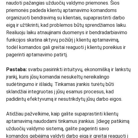
naudoti pažangias užduočių valdymo priemones. Šios
priemonės padeda klientų aptarnavimo komandoms
organizuoti bendravimą su klientais, supaprastinti darbo
eigą ir užtikrinti, kad problemos būtų sprendžiamos laiku.
Realiuoju laiku atnaujinami duomenys ir bendradarbiavimo
funkcijos skatina aktyvų požiūrį į klientų aptarnavimą,
todėl komandos gali greitai reaguoti į klientų poreikius ir
pagerinti aptarnavimo patirtį.
Pastaba:
svarbu pasirinkti intuityvų, ekonomišką ir lankstų
įrankį, kuris jūsų komandai nesukeltų nereikalingo
sudėtingumo ir išlaidų. Tinkamas įrankis turėtų būti
sklandžiai integruotas į jūsų esamus procesus, kad
padidintų efektyvumą ir nesutrikdytų jūsų darbo eigos.
Atidžiau pažvelkime, kaip galite supaprastinti klientų
aptarnavimą naudodami tinkamus įrankius. Įdiegę patikimą
užduočių valdymo sistemą, galite pagerinti savo
komandos gebėjimą valdyti darbo eigą ir greitai reaguoti į