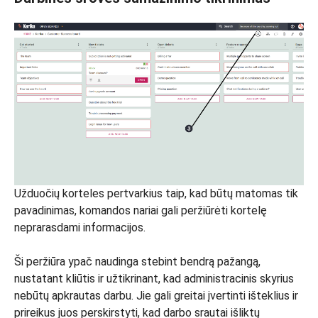
Užduočių korteles pertvarkius taip, kad būtų matomas tik
pavadinimas, komandos nariai gali peržiūrėti kortelę
neprarasdami informacijos.
Ši peržiūra ypač naudinga stebint bendrą pažangą,
nustatant kliūtis ir užtikrinant, kad administracinis skyrius
nebūtų apkrautas darbu. Jie gali greitai įvertinti išteklius ir
prireikus juos perskirstyti, kad darbo srautai išliktų