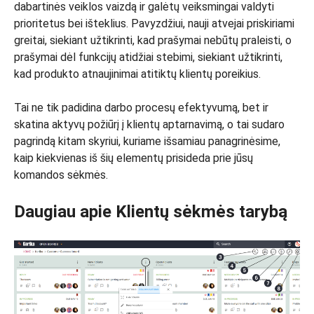
dabartinės veiklos vaizdą ir galėtų veiksmingai valdyti
prioritetus bei išteklius. Pavyzdžiui, nauji atvejai priskiriami
greitai, siekiant užtikrinti, kad prašymai nebūtų praleisti, o
prašymai dėl funkcijų atidžiai stebimi, siekiant užtikrinti,
kad produkto atnaujinimai atitiktų klientų poreikius.
Tai ne tik padidina darbo procesų efektyvumą, bet ir
skatina aktyvų požiūrį į klientų aptarnavimą, o tai sudaro
pagrindą kitam skyriui, kuriame išsamiau panagrinėsime,
kaip kiekvienas iš šių elementų prisideda prie jūsų
komandos sėkmės.
Daugiau apie Klientų sėkmės tarybą