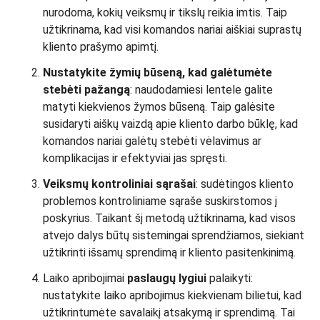
nurodoma, kokių veiksmų ir tikslų reikia imtis. Taip
užtikrinama, kad visi komandos nariai aiškiai suprastų
kliento prašymo apimtį.
Nustatykite žymių būseną, kad galėtumėte
stebėti pažangą
: naudodamiesi lentele galite
matyti kiekvienos žymos būseną. Taip galėsite
susidaryti aiškų vaizdą apie kliento darbo būklę, kad
komandos nariai galėtų stebėti vėlavimus ar
komplikacijas ir efektyviai jas spręsti.
Veiksmų kontroliniai sąrašai
: sudėtingos kliento
problemos kontroliniame sąraše suskirstomos į
poskyrius. Taikant šį metodą užtikrinama, kad visos
atvejo dalys būtų sistemingai sprendžiamos, siekiant
užtikrinti išsamų sprendimą ir kliento pasitenkinimą.
Laiko apribojimai
paslaugų lygiui
palaikyti:
nustatykite laiko apribojimus kiekvienam bilietui, kad
užtikrintumėte savalaikį atsakymą ir sprendimą. Tai