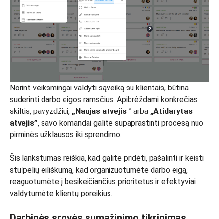
Norint veiksmingai valdyti sąveiką su klientais, būtina
suderinti darbo eigos ramsčius. Apibrėždami konkrečias
skiltis, pavyzdžiui,
„Naujas atvejis
” arba
„Atidarytas
atvejis”
, savo komandai galite supaprastinti procesą nuo
pirminės užklausos iki sprendimo.
Šis lankstumas reiškia, kad galite pridėti, pašalinti ir keisti
stulpelių eiliškumą, kad organizuotumėte darbo eigą,
reaguotumėte į besikeičiančius prioritetus ir efektyviai
valdytumėte klientų poreikius.
Darbinės srovės sumažinimo tikrinimas