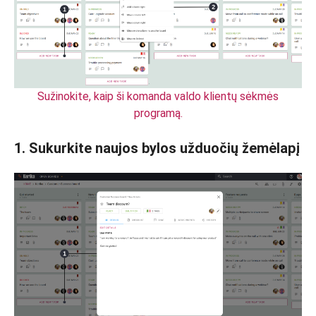
Sužinokite, kaip ši komanda valdo klientų sėkmės
programą.
1. Sukurkite naujos bylos užduočių žemėlapį