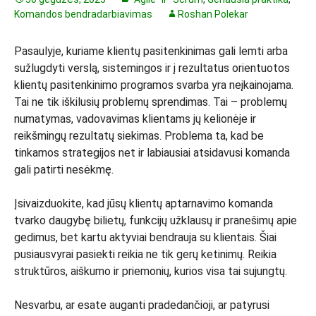
Komandos bendradarbiavimas
Roshan Polekar
Pasaulyje, kuriame klientų pasitenkinimas gali lemti arba
sužlugdyti verslą, sistemingos ir į rezultatus orientuotos
klientų pasitenkinimo programos svarba yra neįkainojama.
Tai ne tik iškilusių problemų sprendimas. Tai – problemų
numatymas, vadovavimas klientams jų kelionėje ir
reikšmingų rezultatų siekimas. Problema ta, kad be
tinkamos strategijos net ir labiausiai atsidavusi komanda
gali patirti nesėkmę.
Įsivaizduokite, kad jūsų klientų aptarnavimo komanda
tvarko daugybę bilietų, funkcijų užklausų ir pranešimų apie
gedimus, bet kartu aktyviai bendrauja su klientais. Šiai
pusiausvyrai pasiekti reikia ne tik gerų ketinimų. Reikia
struktūros, aiškumo ir priemonių, kurios visa tai sujungtų.
Nesvarbu, ar esate auganti pradedančioji, ar patyrusi