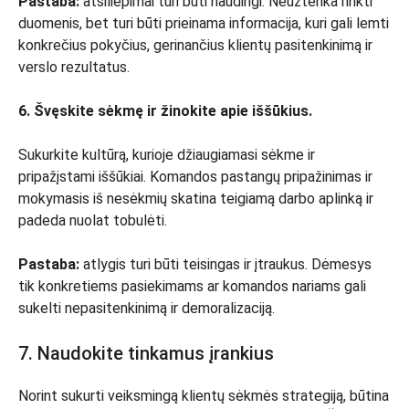
Pastaba:
atsiliepimai turi būti naudingi. Neužtenka rinkti
duomenis, bet turi būti prieinama informacija, kuri gali lemti
konkrečius pokyčius, gerinančius klientų pasitenkinimą ir
verslo rezultatus.
6. Švęskite sėkmę ir žinokite apie iššūkius.
Sukurkite kultūrą, kurioje džiaugiamasi sėkme ir
pripažįstami iššūkiai. Komandos pastangų pripažinimas ir
mokymasis iš nesėkmių skatina teigiamą darbo aplinką ir
padeda nuolat tobulėti.
Pastaba:
atlygis turi būti teisingas ir įtraukus. Dėmesys
tik konkretiems pasiekimams ar komandos nariams gali
sukelti nepasitenkinimą ir demoralizaciją.
7. Naudokite tinkamus įrankius
Norint sukurti veiksmingą klientų sėkmės strategiją, būtina