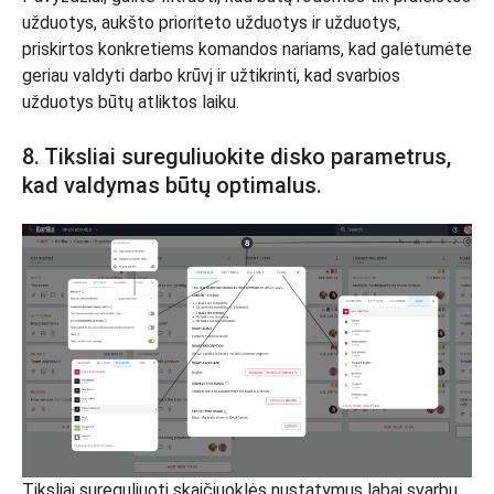
užduotys, aukšto prioriteto užduotys ir užduotys,
priskirtos konkretiems komandos nariams, kad galėtumėte
geriau valdyti darbo krūvį ir užtikrinti, kad svarbios
užduotys būtų atliktos laiku.
8. Tiksliai sureguliuokite disko parametrus,
kad valdymas būtų optimalus.
Tiksliai sureguliuoti skaičiuoklės nustatymus labai svarbu