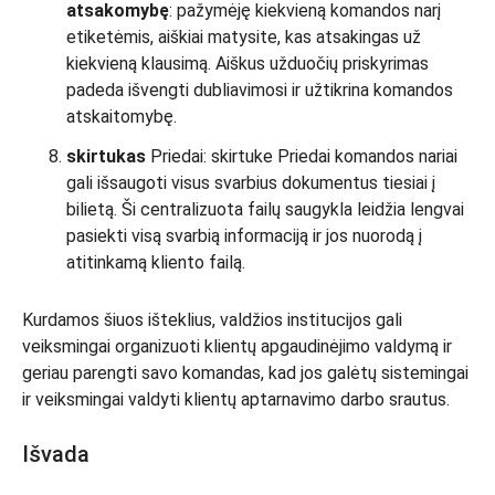
atsakomybę
: pažymėję kiekvieną komandos narį
etiketėmis, aiškiai matysite, kas atsakingas už
kiekvieną klausimą. Aiškus užduočių priskyrimas
padeda išvengti dubliavimosi ir užtikrina komandos
atskaitomybę.
skirtukas
Priedai: skirtuke Priedai komandos nariai
gali išsaugoti visus svarbius dokumentus tiesiai į
bilietą. Ši centralizuota failų saugykla leidžia lengvai
pasiekti visą svarbią informaciją ir jos nuorodą į
atitinkamą kliento failą.
Kurdamos šiuos išteklius, valdžios institucijos gali
veiksmingai organizuoti klientų apgaudinėjimo valdymą ir
geriau parengti savo komandas, kad jos galėtų sistemingai
ir veiksmingai valdyti klientų aptarnavimo darbo srautus.
Išvada