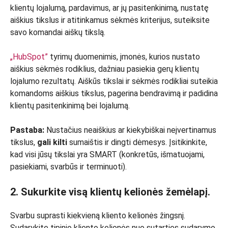
klientų lojalumą, pardavimus, ar jų pasitenkinimą, nustatę
aiškius tikslus ir atitinkamus sėkmės kriterijus, suteiksite
savo komandai aiškų tikslą.
„HubSpot”
tyrimų duomenimis, įmonės, kurios nustato
aiškius sėkmės rodiklius, dažniau pasiekia gerų klientų
lojalumo rezultatų. Aiškūs tikslai ir sėkmės rodikliai suteikia
komandoms aiškius tikslus, pagerina bendravimą ir padidina
klientų pasitenkinimą bei lojalumą.
Pastaba:
Nustačius neaiškius ar kiekybiškai neįvertinamus
tikslus,
gali kilti
sumaištis ir dingti dėmesys. Įsitikinkite,
kad visi jūsų tikslai yra SMART (konkretūs, išmatuojami,
pasiekiami, svarbūs ir terminuoti).
2. Sukurkite visą klientų kelionės žemėlapį.
Svarbu suprasti kiekvieną kliento kelionės žingsnį.
Sudarykite tipinio kliento kelionės nuo sutarties sudarymo