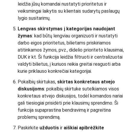
leidžia jūsų komandai nustatyti prioritetus ir
veiksmingai laikytis su klientais sudarytų paslaugų
lygio susitarimų.
Lengvas skirstymas į kategorijas naudojant
žymas
: kad būtų lengviau organizuoti ir nustatyti
darbo eigos prioritetus, bilietams priskiriamos
atitinkamos žymos, pvz., didelio prioriteto klausimai,
DUK ir kt. Ši funkcija leidžia filtruoti ir centralizuotai
valdyti bilietus, į kuriuos reikia greitai reaguoti arba
kurie priklauso konkrečiai kategorijai.
Pokalbių skirtukas,
skirtas
konkretaus atvejo
diskusijoms
: pokalbių skirtuke sutelkiamos visos
konkretaus atvejo diskusijos, todėl komandos nariai
gali tiesiogiai prisidėti prie klausimų sprendimo. Ši
funkcija supaprastina bendravimą ir pagreitina
problemų sprendimą.
Paskirkite
užduotis
ir
aiškiai apibrėžkite