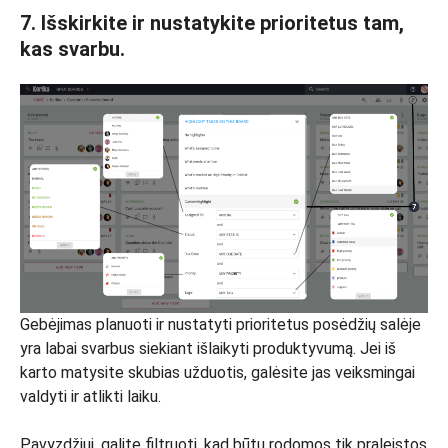
7.
Išskirkite ir nustatykite prioritetus tam,
kas svarbu.
Gebėjimas planuoti ir nustatyti prioritetus posėdžių salėje
yra labai svarbus siekiant išlaikyti produktyvumą. Jei iš
karto matysite skubias užduotis, galėsite jas veiksmingai
valdyti ir atlikti laiku.
Pavyzdžiui, galite filtruoti, kad būtų rodomos tik praleistos