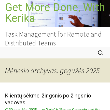
Pereiti
Get More Done, With
prie
Kerika
turinio
Task Management for Remote and
Distributed Teams
Ieškoti:
Mėnesio archyvas: gegužės 2025
Klientų sėkmė: žingsnis po žingsnio
vadovas
30 gegužės, 2025
"Agile" ir "Scrum
,
Geriausia praktika
,