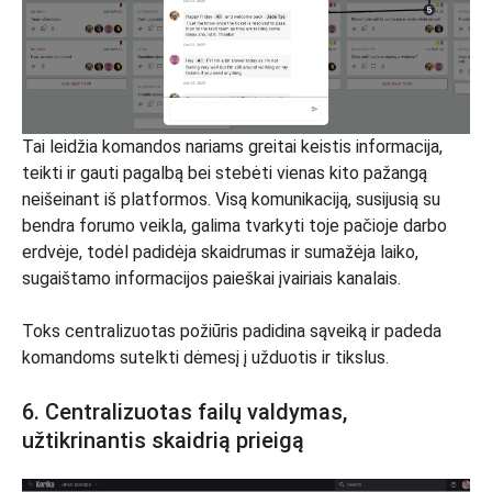
Tai leidžia komandos nariams greitai keistis informacija,
teikti ir gauti pagalbą bei stebėti vienas kito pažangą
neišeinant iš platformos. Visą komunikaciją, susijusią su
bendra forumo veikla, galima tvarkyti toje pačioje darbo
erdvėje, todėl padidėja skaidrumas ir sumažėja laiko,
sugaištamo informacijos paieškai įvairiais kanalais.
Toks centralizuotas požiūris padidina sąveiką ir padeda
komandoms sutelkti dėmesį į užduotis ir tikslus.
6. Centralizuotas failų valdymas,
užtikrinantis skaidrią prieigą