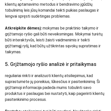
klientų aptarnavimo metodus ir bendravimo įgūdžių
tobulinimą leis jūsų komandai teikti puikias paslaugas ir
lengvai spręsti sudėtingas problemas.
Atkreipkite dėmesį:
mokymas be praktinio taikymo ir
grįžtamojo ryšio gali būti neveiksmingas. Mokymai turėtų
būti interaktyvūs, leisti žaisti vaidmenimis ir teikti
grįžtamąjį ryšį, kad būtų užtikrintas sąvokų supratimas ir
taikymas.
5. Grįžtamojo ryšio analizė ir pritaikymas
reguliariai rinkti ir analizuoti klientų atsiliepimus, kad
suprastumėte jų poreikius, lūkesčius ir pasitenkinimą. Ši
grįžtamoji informacija padeda mums tobulinti savo
produktus ir paslaugas bei nustatyti, kaip pagerinti klientų
pasitenkinimo procesus.