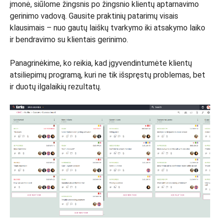
įmonė, siūlome žingsnis po žingsnio klientų aptarnavimo
gerinimo vadovą. Gausite praktinių patarimų visais
klausimais – nuo gautų laiškų tvarkymo iki atsakymo laiko
ir bendravimo su klientais gerinimo.
Panagrinėkime, ko reikia, kad įgyvendintumėte klientų
atsiliepimų programą, kuri ne tik išspręstų problemas, bet
ir duotų ilgalaikių rezultatų.