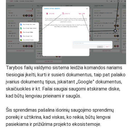
Tarybos failų valdymo sistema leidžia komandos nariams
tiesiogiai įkelti, kurti ir susieti dokumentus, taip pat palaiko
įvairius dokumentų tipus, įskaitant „Google” dokumentus,
skaičiuokles ir kt. Failai saugiai saugomi atskirame diske,
kad būtų lengviau prieinami ir saugūs.
Šis sprendimas pašalina išorinių saugojimo sprendimų
poreikį ir užtikrina, kad viskas, ko reikia, būtų lengvai
pasiekiama ir prižiūrima projekto ekosistemoje.