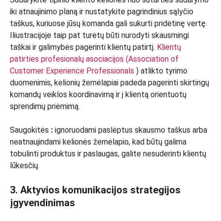
iki atnaujinimo planą ir nustatykite pagrindinius sąlyčio
taškus, kuriuose jūsų komanda gali sukurti pridėtinę vertę.
Iliustracijoje taip pat turėtų būti nurodyti skausmingi
taškai ir galimybės pagerinti klientų patirtį.
Klientų
patirties profesionalų asociacijos (Association of
Customer Experience Professionals
) atlikto tyrimo
duomenimis, kelionių žemėlapiai padeda pagerinti skirtingų
komandų veiklos koordinavimą ir į klientą orientuotų
sprendimų priėmimą.
Saugokitės
:
ignoruodami paslėptus skausmo taškus arba
neatnaujindami kelionės žemėlapio, kad būtų galima
tobulinti produktus ir paslaugas, galite nesuderinti klientų
lūkesčių.
3. Aktyvios komunikacijos strategijos
įgyvendinimas