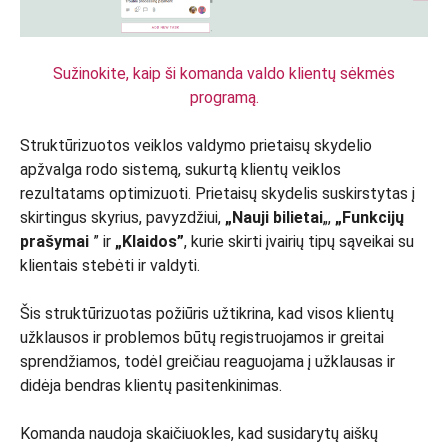
Sužinokite, kaip ši komanda valdo klientų sėkmės
programą.
Struktūrizuotos veiklos valdymo prietaisų skydelio
apžvalga rodo sistemą, sukurtą klientų veiklos
rezultatams optimizuoti. Prietaisų skydelis suskirstytas į
skirtingus skyrius, pavyzdžiui,
„Nauji bilietai
„,
„Funkcijų
prašymai
” ir
„Klaidos”
, kurie skirti įvairių tipų sąveikai su
klientais stebėti ir valdyti.
Šis struktūrizuotas požiūris užtikrina, kad visos klientų
užklausos ir problemos būtų registruojamos ir greitai
sprendžiamos, todėl greičiau reaguojama į užklausas ir
didėja bendras klientų pasitenkinimas.
Komanda naudoja skaičiuokles, kad susidarytų aiškų