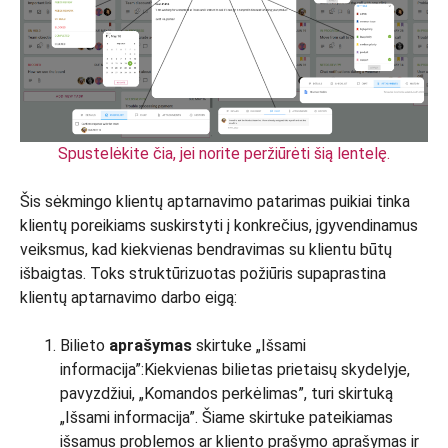
Spustelėkite čia, jei norite peržiūrėti šią lentelę.
Šis sėkmingo klientų aptarnavimo patarimas puikiai tinka
klientų poreikiams suskirstyti į konkrečius, įgyvendinamus
veiksmus, kad kiekvienas bendravimas su klientu būtų
išbaigtas. Toks struktūrizuotas požiūris supaprastina
klientų aptarnavimo darbo eigą:
Bilieto
aprašymas
skirtuke „Išsami
informacija”:Kiekvienas bilietas prietaisų skydelyje,
pavyzdžiui, „Komandos perkėlimas”, turi skirtuką
„Išsami informacija”. Šiame skirtuke pateikiamas
išsamus problemos ar kliento prašymo aprašymas ir