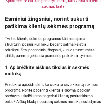
Spustelėkite čia, kad pamatytumėte, kaip veikia ši klientų
sėkmės lenta
Esminiai žingsniai, norint sukurti
patikimą klientų sėkmės programą
Tvirtas klientų sėkmės programos kūrimas apima
struktūrinį požiūrį, kurį laikui bėgant galima keisti ir
pritaikyti. Štai pagrindiniai žingsniai, kuriuos turėtumėte
atlikti, paremti geriausia pramonės praktika ir tyrimais.
1. Apibrėžkite aiškius tikslus ir sėkmės
metriką
Pradėkite apibūdindami, ko siekiate savo klientų sėkmės
programa. Norite pagerinti klientų išlaikymą, padidinti
pardavimų skaičių arba pagerinti klientų pasitenkinimo
balus? Aiškių tikslų ir susijusių sėkmės metrikų nustatymas