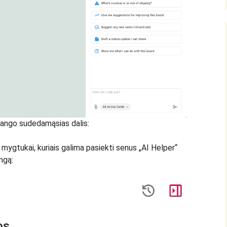
 lango sudedamąsias dalis:
mygtukai, kuriais galima pasiekti senus „AI Helper“
ngą:
os