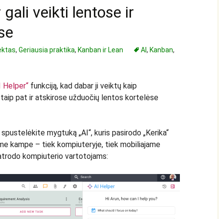
gali veikti lentose ir
se
lektas
,
Geriausia praktika
,
Kanban ir Lean
AI
,
Kanban
,
I Helper“
funkciją, kad dabar ji veiktų kaip
o taip pat ir atskirose užduočių lentos kortelėse
 spustelėkite mygtuką „AI“, kuris pasirodo „Kerika“
me kampe – tiek kompiuteryje, tiek mobiliajame
i atrodo kompiuterio vartotojams: