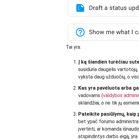
Tai yra:
Į ką šiandien turėčiau sut
susiduria daugelis vartotojų, 
vyksta daug užduočių, o viso
Kas yra pavėluota arba ga
vadovams (
valdybos admini
sklandžiai, o ne tik jų asme
Pateikite pasiūlymų, kaip 
bet ypač forumo administrato
įvertinti, ar komanda išnaudo
atspindintys darbo eigą, yr