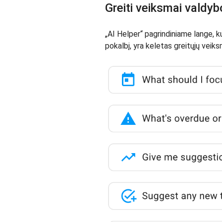
Greiti veiksmai valdy
„AI Helper“ pagrindiniame lange, k
pokalbį, yra keletas greitųjų veiks