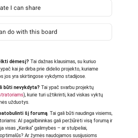
elkti dėmesį?
Tai dažnas klausimas, su kuriuo
ypač kai jie dirba prie didelio projekto, kuriame
s jos yra skirtingose vykdymo stadijose.
li būti nevykdyta?
Tai ypač svarbu projektų
stratoriams
), kurie turi užtikrinti, kad viskas vyktų
ninės užduotys.
patobulinti šį forumą
. Tai gali būti naudinga visiems,
riams: AI pagalbininkas gali peržiūrėti visą forumą ir
ja visas „Kerika“ galimybes – ar stulpeliai,
a optimalūs? Ar žymės naudojamos susijusioms