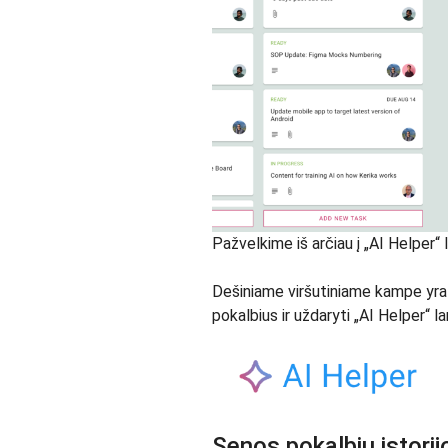
Pažvelkime iš arčiau į „AI Helper“
Dešiniame viršutiniame kampe yra 
pokalbius ir uždaryti „AI Helper“ la
Senos pokalbių istorij