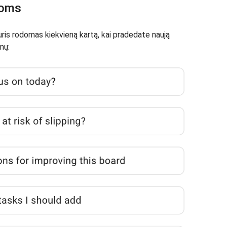
boms
uris rodomas kiekvieną kartą, kai pradedate naują
mų: