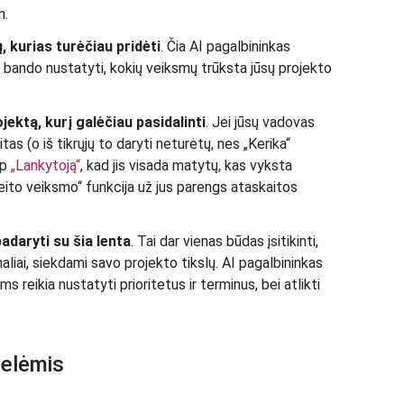
n.
, kurias turėčiau pridėti
. Čia AI pagalbininkas
ir bando nustatyti, kokių veiksmų trūksta jūsų projekto
ektą, kurį galėčiau pasidalinti
. Jei jūsų vadovas
tas (o iš tikrųjų to daryti neturėtų, nes „Kerika“
ip
„Lankytoją“
, kad jis visada matytų, kas vyksta
„Greito veiksmo“ funkcija už jus parengs ataskaitos
adaryti su šia lenta
. Tai dar vienas būdas įsitikinti,
liai, siekdami savo projekto tikslų. AI pagalbininkas
ms reikia nustatyti prioritetus ir terminus, bei atlikti
telėmis