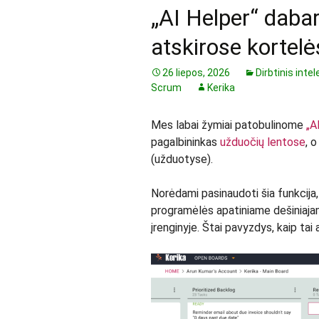
„AI Helper“ dabar 
atskirose kortelė
26 liepos, 2026
Dirbtinis inte
Scrum
Kerika
Mes labai žymiai patobulinome
„A
pagalbininkas
užduočių lentose
, 
(užduotyse).
Norėdami pasinaudoti šia funkcija,
programėlės apatiniame dešiniaja
įrenginyje. Štai pavyzdys, kaip ta