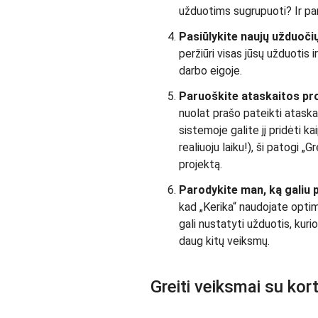
užduotims sugrupuoti? Ir pa
Pasiūlykite naujų užduočių
peržiūri visas jūsų užduotis 
darbo eigoje.
Paruoškite ataskaitos proj
nuolat prašo pateikti ataskai
sistemoje galite jį pridėti ka
realiuoju laiku!), ši patogi 
projektą.
Parodykite man, ką galiu p
kad „Kerika“ naudojate optima
gali nustatyti užduotis, kurio
daug kitų veiksmų.
Greiti veiksmai su kor