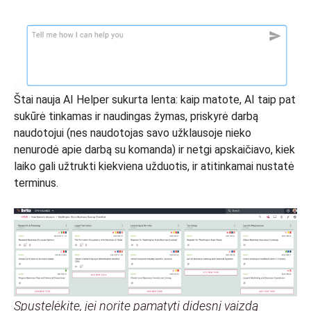
Štai nauja AI Helper sukurta lenta: kaip matote, AI taip pat
sukūrė tinkamas ir naudingas žymas, priskyrė darbą
naudotojui (nes naudotojas savo užklausoje nieko
nenurodė apie darbą su komanda) ir netgi apskaičiavo, kiek
laiko gali užtrukti kiekviena užduotis, ir atitinkamai nustatė
terminus.
Spustelėkite, jei norite pamatyti didesnį vaizdą