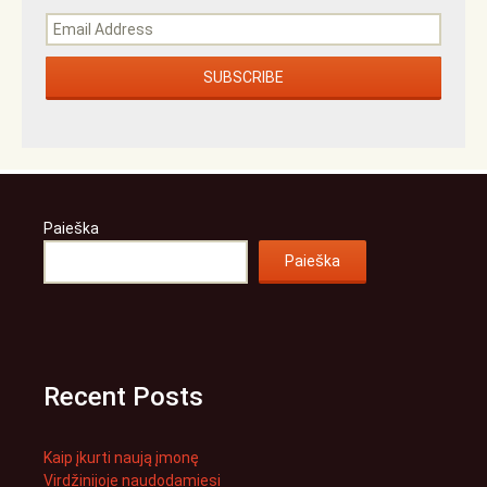
Paieška
Paieška
Recent Posts
Kaip įkurti naują įmonę
Virdžinijoje naudodamiesi