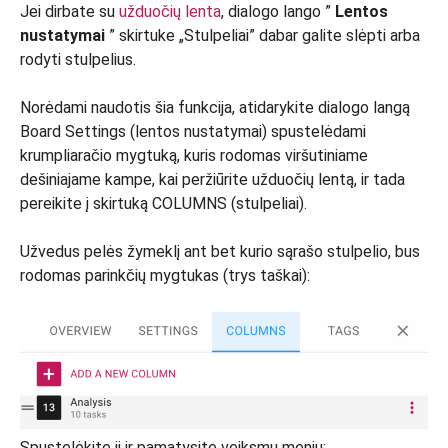
Jei dirbate su
užduočių lenta
, dialogo lango ”
Lentos
nustatymai
” skirtuke „Stulpeliai” dabar galite slėpti arba
rodyti stulpelius.
Norėdami naudotis šia funkcija, atidarykite dialogo langą
Board Settings (lentos nustatymai) spustelėdami
krumpliaračio mygtuką, kuris rodomas viršutiniame
dešiniajame kampe, kai peržiūrite užduočių lentą, ir tada
pereikite į skirtuką COLUMNS (stulpeliai).
Užvedus pelės žymeklį ant bet kurio sąrašo stulpelio, bus
rodomas parinkčių mygtukas (trys taškai):
Spustelėkite jį ir pamatysite veiksmų meniu: