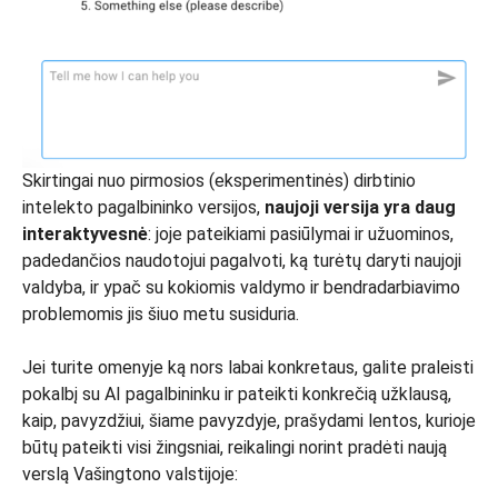
Skirtingai nuo pirmosios (eksperimentinės) dirbtinio
intelekto pagalbininko versijos,
naujoji versija yra daug
interaktyvesnė
: joje pateikiami pasiūlymai ir užuominos,
padedančios naudotojui pagalvoti, ką turėtų daryti naujoji
valdyba, ir ypač su kokiomis valdymo ir bendradarbiavimo
problemomis jis šiuo metu susiduria.
Jei turite omenyje ką nors labai konkretaus, galite praleisti
pokalbį su AI pagalbininku ir pateikti konkrečią užklausą,
kaip, pavyzdžiui, šiame pavyzdyje, prašydami lentos, kurioje
būtų pateikti visi žingsniai, reikalingi norint pradėti naują
verslą Vašingtono valstijoje: