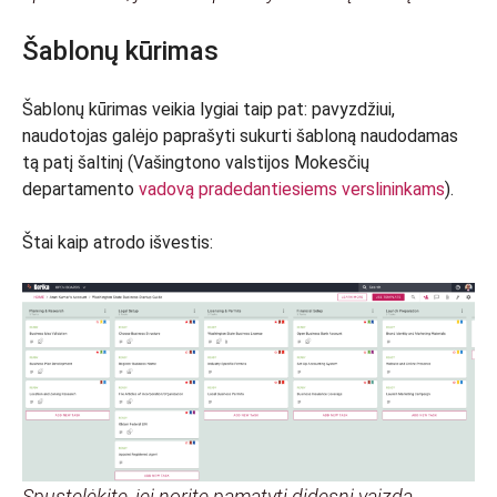
Šablonų kūrimas
Šablonų kūrimas veikia lygiai taip pat: pavyzdžiui,
naudotojas galėjo paprašyti sukurti šabloną naudodamas
tą patį šaltinį (Vašingtono valstijos Mokesčių
departamento
vadovą pradedantiesiems verslininkams
).
Štai kaip atrodo išvestis:
Spustelėkite, jei norite pamatyti didesnį vaizdą