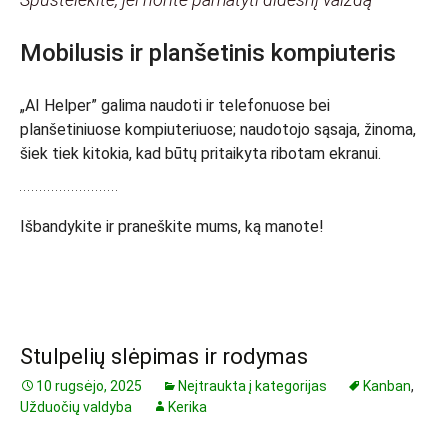
Mobilusis ir planšetinis kompiuteris
„AI Helper” galima naudoti ir telefonuose bei
planšetiniuose kompiuteriuose; naudotojo sąsaja, žinoma,
šiek tiek kitokia, kad būtų pritaikyta ribotam ekranui.
Išbandykite ir praneškite mums, ką manote!
Stulpelių slėpimas ir rodymas
10 rugsėjo, 2025
Neįtraukta į kategorijas
Kanban
,
Užduočių valdyba
Kerika