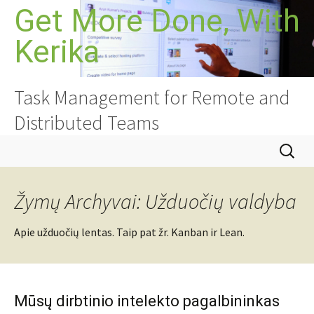
Pereiti
Get More Done, With
prie
Kerika
turinio
Task Management for Remote and
Distributed Teams
Ieškoti:
Žymų Archyvai: Užduočių valdyba
Apie užduočių lentas. Taip pat žr. Kanban ir Lean.
Mūsų dirbtinio intelekto pagalbininkas