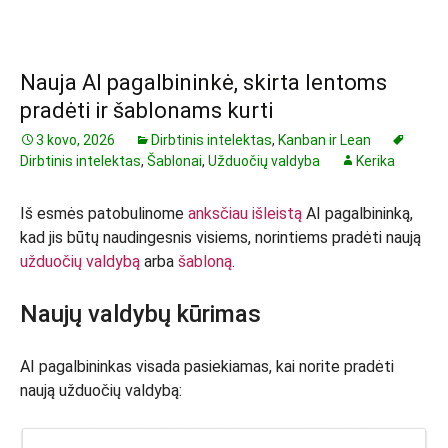
Nauja AI pagalbininkė, skirta lentoms
pradėti ir šablonams kurti
3 kovo, 2026
Dirbtinis intelektas
,
Kanban ir Lean
Dirbtinis intelektas
,
Šablonai
,
Užduočių valdyba
Kerika
Iš esmės patobulinome
anksčiau išleistą
AI pagalbininką,
kad jis būtų naudingesnis visiems, norintiems pradėti naują
užduočių valdybą
arba
šabloną
.
Naujų valdybų kūrimas
AI pagalbininkas visada pasiekiamas, kai norite pradėti
naują užduočių valdybą: