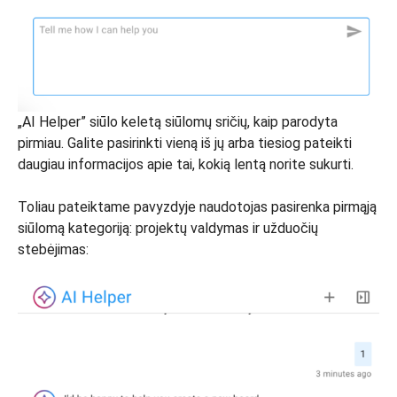
„AI Helper” siūlo keletą siūlomų sričių, kaip parodyta
pirmiau. Galite pasirinkti vieną iš jų arba tiesiog pateikti
daugiau informacijos apie tai, kokią lentą norite sukurti.
Toliau pateiktame pavyzdyje naudotojas pasirenka pirmąją
siūlomą kategoriją: projektų valdymas ir užduočių
stebėjimas: