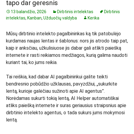
tapo dar geresnis
13 balandžio, 2026
Dirbtinis intelektas
Dirbtinis
intelektas
,
Kanban
,
Užduočių valdyba
Kerika
Mūsų dirbtinio intelekto pagalbininkas ką tik patobulėjo
kurdamas naujas lentas ir šablonus: nors jis atrodo taip pat,
kaip ir anksčiau, užkulisiuose jis dabar gali atlikti paiešką
internete ir rasti reikiamos medžiagos, kurią galima naudoti
kuriant tai, ko jums reikia.
Tai reiškia, kad dabar AI pagalbininkui galite teikti
bendresnio pobūdžio užklausas, pavyzdžiui, „sukurkite
lentą, kurioje galėčiau sužinoti apie AI agentus”.
Norėdamas sukurti tokią lentą, AI Helper automatiškai
atliks paiešką internete ir suras geriausius straipsnius apie
dirbtinio intelekto agentus, o tada sukurs jums mokymosi
lentą.