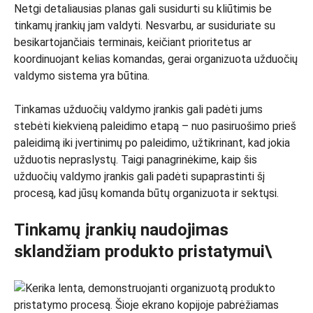
Netgi detaliausias planas gali susidurti su kliūtimis be
tinkamų įrankių jam valdyti. Nesvarbu, ar susiduriate su
besikartojančiais terminais, keičiant prioritetus ar
koordinuojant kelias komandas, gerai organizuota užduočių
valdymo sistema yra būtina.
Tinkamas užduočių valdymo įrankis gali padėti jums
stebėti kiekvieną paleidimo etapą – nuo ​​pasiruošimo prieš
paleidimą iki įvertinimų po paleidimo, užtikrinant, kad jokia
užduotis nepraslystų. Taigi panagrinėkime, kaip šis
užduočių valdymo įrankis gali padėti supaprastinti šį
procesą, kad jūsų komanda būtų organizuota ir sektųsi.
Tinkamų įrankių naudojimas
sklandžiam produkto pristatymui\