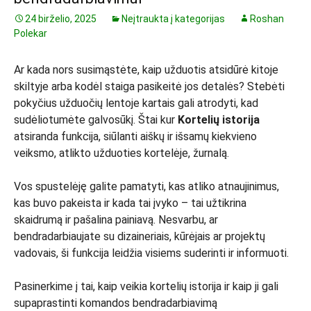
24 birželio, 2025
Neįtraukta į kategorijas
Roshan
Polekar
Ar kada nors susimąstėte, kaip užduotis atsidūrė kitoje
skiltyje arba kodėl staiga pasikeitė jos detalės? Stebėti
pokyčius užduočių lentoje kartais gali atrodyti, kad
sudėliotumėte galvosūkį. Štai kur
Kortelių istorija
atsiranda funkcija, siūlanti aiškų ir išsamų kiekvieno
veiksmo, atlikto užduoties kortelėje, žurnalą.
Vos spustelėję galite pamatyti, kas atliko atnaujinimus,
kas buvo pakeista ir kada tai įvyko – tai užtikrina
skaidrumą ir pašalina painiavą. Nesvarbu, ar
bendradarbiaujate su dizaineriais, kūrėjais ar projektų
vadovais, ši funkcija leidžia visiems suderinti ir informuoti.
Pasinerkime į tai, kaip veikia kortelių istorija ir kaip ji gali
supaprastinti komandos bendradarbiavimą