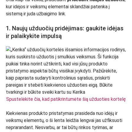
kur idėjos ir veiksmų elementai sklandžiai patenka į
sistemą ir juda užbaigimo link.
1. Naujų užduočių pridėjimas: gaukite idėjas
ir palaikykite impulsą
Spustelėkite čia, kad patikrintumėte šią užduoties kortelę
Kiekvienas produkto pristatymas prasideda nuo idėjų ir
veiksmų elementų, o ši lenta leidžia lengvai jas užfiksuoti
neprarandant. Nesvarbu, ar tai būtų rinkos tyrimas, ar