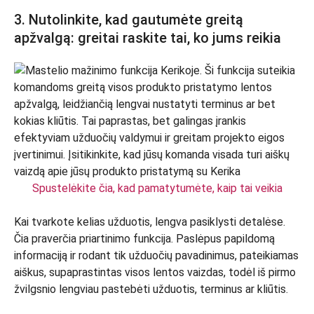
3. Nutolinkite, kad gautumėte greitą
apžvalgą: greitai raskite tai, ko jums reikia
Spustelėkite čia, kad pamatytumėte, kaip tai veikia
Kai tvarkote kelias užduotis, lengva pasiklysti detalėse.
Čia praverčia priartinimo funkcija. Paslėpus papildomą
informaciją ir rodant tik užduočių pavadinimus, pateikiamas
aiškus, supaprastintas visos lentos vaizdas, todėl iš pirmo
žvilgsnio lengviau pastebėti užduotis, terminus ar kliūtis.