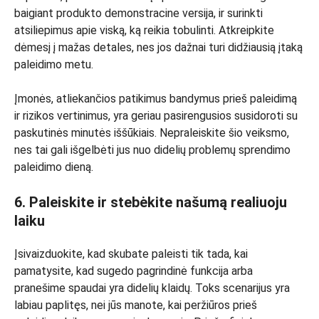
baigiant produkto demonstracine versija, ir surinkti
atsiliepimus apie viską, ką reikia tobulinti. Atkreipkite
dėmesį į mažas detales, nes jos dažnai turi didžiausią įtaką
paleidimo metu.
Įmonės, atliekančios patikimus bandymus prieš paleidimą
ir rizikos vertinimus, yra geriau pasirengusios susidoroti su
paskutinės minutės iššūkiais. Nepraleiskite šio veiksmo,
nes tai gali išgelbėti jus nuo didelių problemų sprendimo
paleidimo dieną.
6. Paleiskite ir stebėkite našumą realiuoju
laiku
Įsivaizduokite, kad skubate paleisti tik tada, kai
pamatysite, kad sugedo pagrindinė funkcija arba
pranešime spaudai yra didelių klaidų. Toks scenarijus yra
labiau paplitęs, nei jūs manote, kai peržiūros prieš