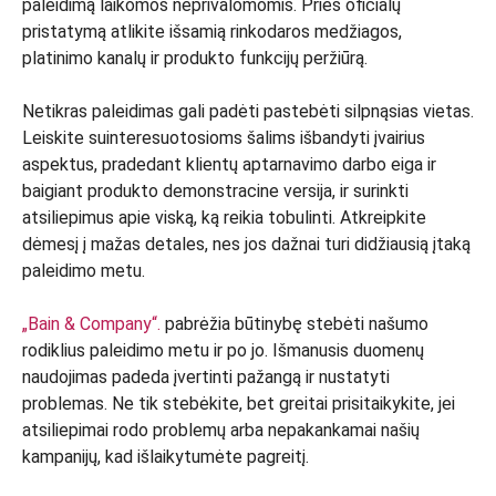
paleidimą laikomos neprivalomomis. Prieš oficialų
pristatymą atlikite išsamią rinkodaros medžiagos,
platinimo kanalų ir produkto funkcijų peržiūrą.
Netikras paleidimas gali padėti pastebėti silpnąsias vietas.
Leiskite suinteresuotosioms šalims išbandyti įvairius
aspektus, pradedant klientų aptarnavimo darbo eiga ir
baigiant produkto demonstracine versija, ir surinkti
atsiliepimus apie viską, ką reikia tobulinti. Atkreipkite
dėmesį į mažas detales, nes jos dažnai turi didžiausią įtaką
paleidimo metu.
„Bain & Company“.
pabrėžia būtinybę stebėti našumo
rodiklius paleidimo metu ir po jo. Išmanusis duomenų
naudojimas padeda įvertinti pažangą ir nustatyti
problemas. Ne tik stebėkite, bet greitai prisitaikykite, jei
atsiliepimai rodo problemų arba nepakankamai našių
kampanijų, kad išlaikytumėte pagreitį.