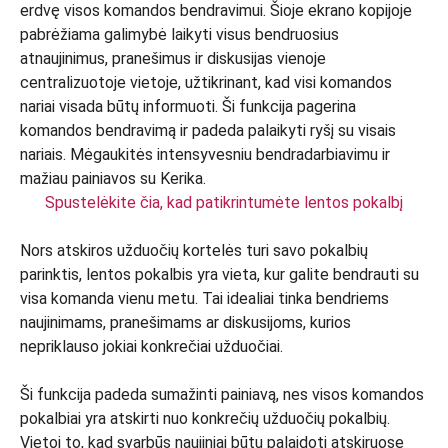
Spustelėkite čia, kad patikrintumėte lentos pokalbį
Nors atskiros užduočių kortelės turi savo pokalbių
parinktis, lentos pokalbis yra vieta, kur galite bendrauti su
visa komanda vienu metu. Tai idealiai tinka bendriems
naujinimams, pranešimams ar diskusijoms, kurios
nepriklauso jokiai konkrečiai užduočiai.
Ši funkcija padeda sumažinti painiavą, nes visos komandos
pokalbiai yra atskirti nuo konkrečių užduočių pokalbių.
Vietoj to, kad svarbūs naujiniai būtų palaidoti atskiruose