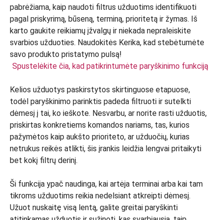
Spustelėkite čia, kad patikrintumėte paryškinimo funkciją
Kelios užduotys paskirstytos skirtinguose etapuose,
todėl paryškinimo parinktis padeda filtruoti ir sutelkti
dėmesį į tai, ko ieškote. Nesvarbu, ar norite rasti užduotis,
priskirtas konkretiems komandos nariams, tas, kurios
pažymėtos kaip aukšto prioriteto, ar užduočių, kurias
netrukus reikės atlikti, šis įrankis leidžia lengvai pritaikyti
bet kokį filtrų derinį.
Ši funkcija ypač naudinga, kai artėja terminai arba kai tam
tikroms užduotims reikia nedelsiant atkreipti dėmesį.
Užuot nuskaitę visą lentą, galite greitai paryškinti
atitinkamas užduotis ir sužinoti, kas svarbiausia, taip