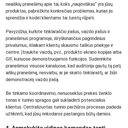
neaiškių pranešimų apie tai, koks „naujoviškas“ yra jūsų
produktas, pabrėžkite konkrečias problemas, kurias jis
sprendžia ir kodėl klientams tai turėtų rūpėti.
Pavyzdžiui, kurkite tinklaraščio įrašus, vaizdo įrašus ir
pranešimus programoje, išryškinančius pagrindinius
privalumus, išlaikant klientų skausmo taškus priekyje ir
centre. Įtraukite vaizdų, pvz., produkto ekrano kopijas arba
GIF, kuriuose demonstruojamos funkcijos. Suderinkite
pranešimus visuose kanaluose, kad auditorija gautų tą patį
aiškų pranešimą, nesvarbu, ar jie skaito tinklaraštį, ar žiūri
demonstracinį vaizdo įrašą.
Be tinkamo koordinavimo, nenuoseklus prekės ženklo
tonas ir turinio spragos gali suklaidinti potencialius
klientus. Centralizuotas turinio peržiūros procesas padeda
užtikrinti, kad jūsų rinkodaros pastangos būtų darnios.