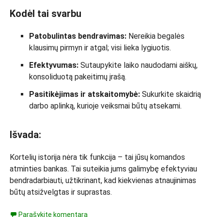
Kodėl tai svarbu
Patobulintas bendravimas:
Nereikia begalės
klausimų pirmyn ir atgal; visi lieka lygiuotis.
Efektyvumas:
Sutaupykite laiko naudodami aiškų,
konsoliduotą pakeitimų įrašą.
Pasitikėjimas ir atskaitomybė:
Sukurkite skaidrią
darbo aplinką, kurioje veiksmai būtų atsekami.
Išvada:
Kortelių istorija nėra tik funkcija – tai jūsų komandos
atminties bankas. Tai suteikia jums galimybę efektyviau
bendradarbiauti, užtikrinant, kad kiekvienas atnaujinimas
būtų atsižvelgtas ir suprastas.
Parašykite komentarą