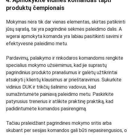
4. Apmokykite vidines komandas tapti
produktų čempionais
Mokymas nėra tik dar vienas elementas, skirtas patikrinti
jūsų sąrašą, tai yra pagrindinė sėkmės paleidimo dalis. A
wgerai apmokyta komanda yra labiau pasitikinti savimi ir
efektyvesnė paleidimo metu.
Pardavimų, palaikymo ir rinkodaros komandoms rengkite
specialius mokymo užsiėmimus, kad jie suprastų
pagrindinius produkto pranašumus ir galėtų užtikrintai
atsakyti į klientų klausimus ar prieštaravimus. Sukurkite
vidinius DUK ir trikčių šalinimo vadovus, kad
sumažintumėte painiavą paleidimo metu. Paskirkite
patyrusius trenerius ir atlikite praktinę praktiką, kad
padidintumėte komandos pasirengimą.
Tačiau praleidžiant pagrindines mokymo sritis arba
skubant per sesijas komandos gali būti nepasirengusios, o