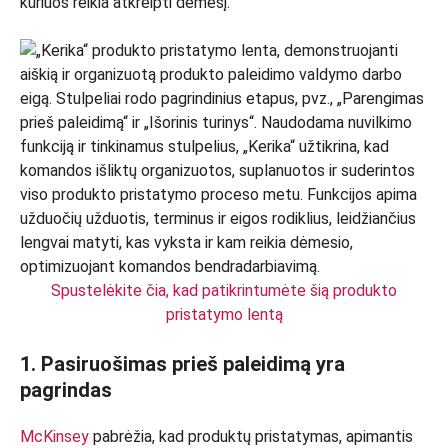
kuriuos reikia atkreipti dėmesį.
Spustelėkite čia, kad patikrintumėte šią produkto
pristatymo lentą
1. Pasiruošimas prieš paleidimą yra
pagrindas
McKinsey
pabrėžia, kad produktų pristatymas, apimantis