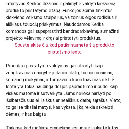
Spustelėkite čia, kad patikrintumėte šią produkto
pristatymo lentą
Produkto pristatymo valdymas gali atrodyti kaip
žongliravimas daugybe judančių dalių, turinio ruošimas,
komandų mokymas, informavimo koordinavimas ir kt. Ši
lenta yra tokia naudinga dėl jos paprastumo ir būdo, kaip
viskas matoma ir sutvarkyta. Jums nelieka naršyti po
išsibarsčiusius el. laiškus ar neaiškius darbų sąrašus. Vietoj
to galite tiksliai matyti, kas vyksta, į ką reikia atkreipti
dėmesį ir kas baigta.
Tarkime, kad ruošiate pranešimą spaudai ir laukiate kitos