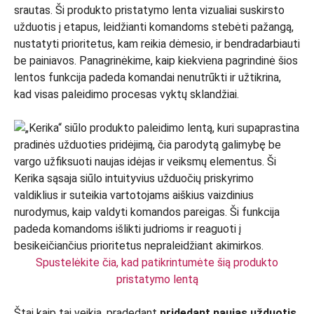
srautas. Ši produkto pristatymo lenta vizualiai suskirsto
užduotis į etapus, leidžianti komandoms stebėti pažangą,
nustatyti prioritetus, kam reikia dėmesio, ir bendradarbiauti
be painiavos. Panagrinėkime, kaip kiekviena pagrindinė šios
lentos funkcija padeda komandai nenutrūkti ir užtikrina,
kad visas paleidimo procesas vyktų sklandžiai.
Spustelėkite čia, kad patikrintumėte šią produkto
pristatymo lentą
Štai kaip tai veikia, pradedant
pridedant naujas užduotis
,