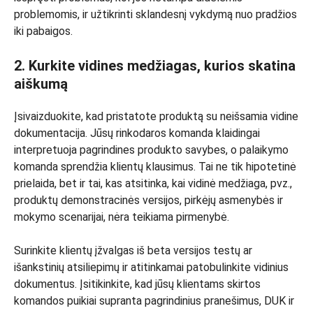
problemomis, ir užtikrinti sklandesnį vykdymą nuo pradžios
iki pabaigos.
2. Kurkite vidines medžiagas, kurios skatina
aiškumą
Įsivaizduokite, kad pristatote produktą su neišsamia vidine
dokumentacija. Jūsų rinkodaros komanda klaidingai
interpretuoja pagrindines produkto savybes, o palaikymo
komanda sprendžia klientų klausimus. Tai ne tik hipotetinė
prielaida, bet ir tai, kas atsitinka, kai vidinė medžiaga, pvz.,
produktų demonstracinės versijos, pirkėjų asmenybės ir
mokymo scenarijai, nėra teikiama pirmenybė.
Surinkite klientų įžvalgas iš beta versijos testų ar
išankstinių atsiliepimų ir atitinkamai patobulinkite vidinius
dokumentus. Įsitikinkite, kad jūsų klientams skirtos
komandos puikiai supranta pagrindinius pranešimus, DUK ir