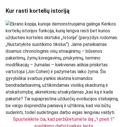
Kur rasti kortelių istoriją
Spustelėkite čia, kad peržiūrėtumėte šią „1 prieš 1“
susitikimo darbotvarkės lentą