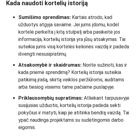
Kada naudoti kortelių istoriją
Sumišimo sprendimas:
Kartais atrodo, kad
užduotys atgyja savaime. Jei jums įdomu, kodėl
kortelė perkelta į kitą stulpelį arba pasikeitė jos
informacija, kortelių istorija yra jūsų atsakymas. Tai
suteikia jums visą kortelės kelionės vaizdą ir padeda
išvengti nesusipratimų.
Atsakomybė ir skaidrumas:
Norite sužinoti, kas ir
kada priėmė sprendimą? Kortelių istorija suteikia
patikimą įrašą, skirtą veiklos peržiūroms, auditams
arba tiesiog visiems tame pačiame puslapyje.
Priklausomybių supratimas:
Atliekant tarpusavyje
susijusias užduotis, kortelių istorija padeda sekti
pokyčius ir matyti, kaip jie atitinka bendrą vaizdą. Tai
ypač naudinga projektams su sudėtingomis darbo
eigomis.