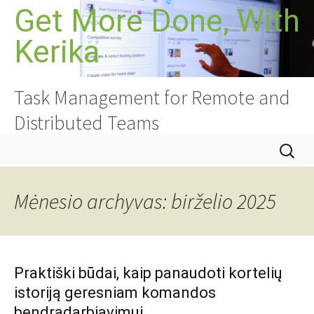
Pereiti
Get More Done, With
prie
Kerika
turinio
Task Management for Remote and
Distributed Teams
Ieškoti:
Mėnesio archyvas: birželio 2025
Praktiški būdai, kaip panaudoti kortelių
istoriją geresniam komandos
bendradarbiavimui