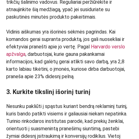
trikčių šalinimo vadovus. Reguliariai peržiūrėkite ir
atnaujinkite šią medžiagą, ypač jei susiduriate su
paskutinės minutės produkto pakeitimais.
Vidinis aiškumas yra išorinės sėkmės pagrindas. Kai
komandos gerai supranta produktą, jos gali nuosekliai ir
efektyviai pranešti apie jo vertę. Pagal
Harvardo verslo
apžvalga
, darbuotojai, kurie gauna pakankamai
informacijos, kad galėtų gerai atlikti savo darbą, yra 2,8
karto labiau tikėtini, o įmonės, kuriose dirba darbuotojai,
praneša apie 23% didesnį pelną.
3. Kurkite tikslinį išorinį turinį
Nesunku pakliūti į spąstus kuriant bendrą reklaminį turinį,
kuris bando patikti visiems ir galiausiai niekam nepatinka.
Turinio rinkodaros institutas parodė, kad prekių ženklai,
orientuoti į suasmenintą pranešimų siuntimą, pastebi
žymiai didesnį įsitraukimą ir konversijų rodiklius. Vietoj