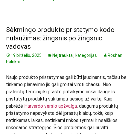
Sėkmingo produkto pristatymo kodo
nulaužimas: žingsnis po žingsnio
vadovas
19 birželio, 2025
Neįtraukta į kategorijas
Roshan
Polekar
Naujo produkto pristatymas gali būti jaudinantis, tačiau be
tinkamo planavimo jis gali greitai virsti chaosu. Nuo
praleistų terminų iki prasto pritaikymo rinkai daugelis
pristatytų produktų suklumpa tiesiog už vartų. Kaip
pabrėžė
Harvardo verslo apžvalga
, dauguma produktų
pristatymo nepavyksta dėl įprastų klaidų, tokių kaip
netinkamas laikas, netinkami rinkos tyrimai ir neaiškios
rinkodaros strategijos. Šios problemos gali nuvilti