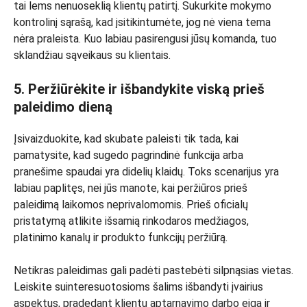
tai lems nenuoseklią klientų patirtį. Sukurkite mokymo
kontrolinį sąrašą, kad įsitikintumėte, jog nė viena tema
nėra praleista. Kuo labiau pasirengusi jūsų komanda, tuo
sklandžiau sąveikaus su klientais.
5. Peržiūrėkite ir išbandykite viską prieš
paleidimo dieną
Įsivaizduokite, kad skubate paleisti tik tada, kai
pamatysite, kad sugedo pagrindinė funkcija arba
pranešime spaudai yra didelių klaidų. Toks scenarijus yra
labiau paplitęs, nei jūs manote, kai peržiūros prieš
paleidimą laikomos neprivalomomis. Prieš oficialų
pristatymą atlikite išsamią rinkodaros medžiagos,
platinimo kanalų ir produkto funkcijų peržiūrą.
Netikras paleidimas gali padėti pastebėti silpnąsias vietas.
Leiskite suinteresuotosioms šalims išbandyti įvairius
aspektus, pradedant klientų aptarnavimo darbo eiga ir