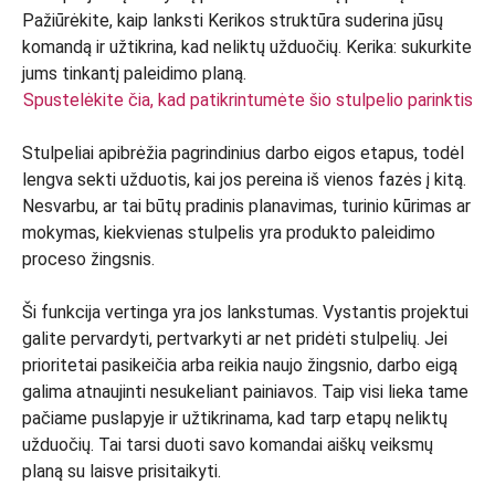
Spustelėkite čia, kad patikrintumėte šio stulpelio parinktis
Stulpeliai apibrėžia pagrindinius darbo eigos etapus, todėl
lengva sekti užduotis, kai jos pereina iš vienos fazės į kitą.
Nesvarbu, ar tai būtų pradinis planavimas, turinio kūrimas ar
mokymas, kiekvienas stulpelis yra produkto paleidimo
proceso žingsnis.
Ši funkcija vertinga yra jos lankstumas. Vystantis projektui
galite pervardyti, pertvarkyti ar net pridėti stulpelių. Jei
prioritetai pasikeičia arba reikia naujo žingsnio, darbo eigą
galima atnaujinti nesukeliant painiavos. Taip visi lieka tame
pačiame puslapyje ir užtikrinama, kad tarp etapų neliktų
užduočių. Tai tarsi duoti savo komandai aiškų veiksmų
planą su laisve prisitaikyti.