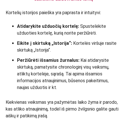
Kortelių istorijos paieška yra paprasta ir intuityvi:
Atidarykite užduočių kortelę:
Spustelėkite
užduoties kortelę, kurią norite peržiūrėti.
Eikite į skirtuką „Istorija“:
Kortelės viršuje rasite
skirtuką „Istorija“.
Peržiūrėti išsamius žurnalus:
Kai atidarysite
skirtuką, pamatysite chronologinį visų veiksmų,
atliktų kortelėje, sąrašą. Tai apima išsamios
informacijos atnaujinimus, būsenos pakeitimus,
naujas užduotis ir kt.
Kiekvienas veiksmas yra pažymėtas laiko žyma ir parodo,
kas atliko atnaujinimą, todėl iš pirmo žvilgsnio galite gauti
aiškų ir patikimą įrašą.