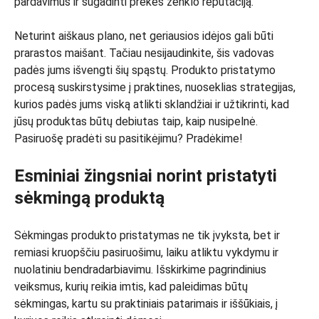
pardavimus ir sugadinti prekės ženklo reputaciją.
Neturint aiškaus plano, net geriausios idėjos gali būti
prarastos maišant. Tačiau nesijaudinkite, šis vadovas
padės jums išvengti šių spąstų. Produkto pristatymo
procesą suskirstysime į praktines, nuoseklias strategijas,
kurios padės jums viską atlikti sklandžiai ir užtikrinti, kad
jūsų produktas būtų debiutas taip, kaip nusipelnė.
Pasiruošę pradėti su pasitikėjimu? Pradėkime!
Esminiai žingsniai norint pristatyti
sėkmingą produktą
Sėkmingas produkto pristatymas ne tik įvyksta, bet ir
remiasi kruopščiu pasiruošimu, laiku atliktu vykdymu ir
nuolatiniu bendradarbiavimu. Išskirkime pagrindinius
veiksmus, kurių reikia imtis, kad paleidimas būtų
sėkmingas, kartu su praktiniais patarimais ir iššūkiais, į