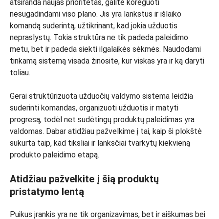
atsiranda naujas prioritetas, galite koreguoti
nesugadindami viso plano. Jis yra lankstus ir išlaiko
komandą suderintą, užtikrinant, kad jokia užduotis
nepraslystų. Tokia struktūra ne tik padeda paleidimo
metu, bet ir padeda siekti ilgalaikės sėkmės. Naudodami
tinkamą sistemą visada žinosite, kur viskas yra ir ką daryti
toliau.
Gerai struktūrizuota užduočių valdymo sistema leidžia
suderinti komandas, organizuoti užduotis ir matyti
progresą, todėl net sudėtingų produktų paleidimas yra
valdomas. Dabar atidžiau pažvelkime į tai, kaip ši plokštė
sukurta taip, kad tiksliai ir lanksčiai tvarkytų kiekvieną
produkto paleidimo etapą.
Atidžiau pažvelkite į šią produktų
pristatymo lentą
Puikus įrankis yra ne tik organizavimas, bet ir aiškumas bei