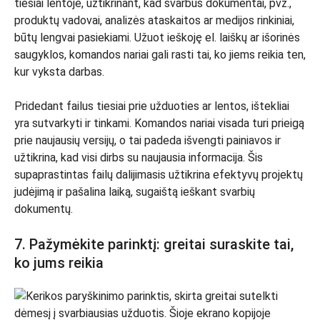
tiesiai lentoje, užtikrinant, kad svarbūs dokumentai, pvz.,
produktų vadovai, analizės ataskaitos ar medijos rinkiniai,
būtų lengvai pasiekiami. Užuot ieškoję el. laiškų ar išorinės
saugyklos, komandos nariai gali rasti tai, ko jiems reikia ten,
kur vyksta darbas.
Pridedant failus tiesiai prie užduoties ar lentos, ištekliai
yra sutvarkyti ir tinkami. Komandos nariai visada turi prieigą
prie naujausių versijų, o tai padeda išvengti painiavos ir
užtikrina, kad visi dirbs su naujausia informacija. Šis
supaprastintas failų dalijimasis užtikrina efektyvų projektų
judėjimą ir pašalina laiką, sugaištą ieškant svarbių
dokumentų.
7. Pažymėkite parinktį: greitai suraskite tai,
ko jums reikia