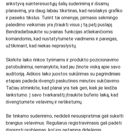
ankstyvą suinteresuotųjų šalių suderinimą ir išsamų
planavimą, yra daug labiau tikėtinas, kad nesilaikys grafiko
ir pasieks tikslus. Turint tai omenyje, pirmasis sėkmingo
paleidimo veiksmas yra įtraukti visus į tą patį puslapį.
Bendradarbiaukite su įvairias funkcijas atliekančiomis
komandomis, kad nustatytumėte vaidmenis ir pareigas,
užtikrinant, kad niekas nepraslystų.
Skirkite laiko rinkos tyrimams ir produkto pozicionavimo
patobulinimui, nemanykite, kad jau žinote viską apie savo
auditoriją. Aiškios laiko juostos sukūrimas su pagrindiniais
etapais padeda išvengti paskutinės minutės sukčiavimo.
Tačiau atminkite, kad planai yra tiek geri, kiek jie leidžia
lankstumo. Į savo tvarkaraštį įtraukite buferio laiką, kad
išvengtumėte vėlavimų ir netikėtumų.
Be tinkamo suderinimo, nedideli nesusipratimai gali sukelti
brangius vėlavimus. Reguliarus registravimasis gali padėti
išspręsti problemas, kol jos netampa didelėmis