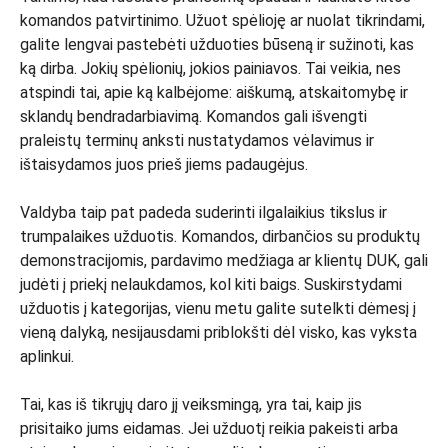
komandos patvirtinimo. Užuot spėlioję ar nuolat tikrindami,
galite lengvai pastebėti užduoties būseną ir sužinoti, kas
ką dirba. Jokių spėlionių, jokios painiavos. Tai veikia, nes
atspindi tai, apie ką kalbėjome: aiškumą, atskaitomybę ir
sklandų bendradarbiavimą. Komandos gali išvengti
praleistų terminų anksti nustatydamos vėlavimus ir
ištaisydamos juos prieš jiems padaugėjus.
Valdyba taip pat padeda suderinti ilgalaikius tikslus ir
trumpalaikes užduotis. Komandos, dirbančios su produktų
demonstracijomis, pardavimo medžiaga ar klientų DUK, gali
judėti į priekį nelaukdamos, kol kiti baigs. Suskirstydami
užduotis į kategorijas, vienu metu galite sutelkti dėmesį į
vieną dalyką, nesijausdami priblokšti dėl visko, kas vyksta
aplinkui.
Tai, kas iš tikrųjų daro jį veiksmingą, yra tai, kaip jis
prisitaiko jums eidamas. Jei užduotį reikia pakeisti arba