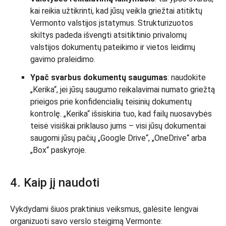
kai reikia užtikrinti, kad jūsų veikla griežtai atitiktų
Vermonto valstijos įstatymus. Strukturizuotos
skiltys padeda išvengti atsitiktinio privalomų
valstijos dokumentų pateikimo ir vietos leidimų
gavimo praleidimo.
Ypač svarbus dokumentų saugumas
: naudokite
„Kerika“, jei jūsų saugumo reikalavimai numato griežtą
prieigos prie konfidencialių teisinių dokumentų
kontrolę. „Kerika“ išsiskiria tuo, kad failų nuosavybės
teisė visiškai priklauso jums – visi jūsų dokumentai
saugomi jūsų pačių „Google Drive“, „OneDrive“ arba
„Box“ paskyroje.
4. Kaip jį naudoti
Vykdydami šiuos praktinius veiksmus, galėsite lengvai
organizuoti savo verslo steigimą Vermonte: