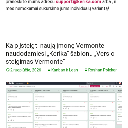
praneškite mums adresu
support@kerika.com
arba
, ir
mes nemokamai sukursime jums individualų variantą!
Kaip įsteigti naują įmonę Vermonte
naudodamiesi „Kerika“ šablonu „Verslo
steigimas Vermonte“
2 rugpjūčio, 2026
Kanban ir Lean
Roshan Polekar