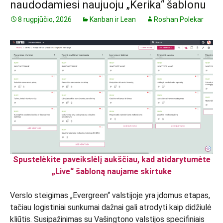
naudodamiesi naujuoju „Kerika“ šablonu
8 rugpjūčio, 2026
Kanban ir Lean
Roshan Polekar
Spustelėkite paveikslėlį aukščiau, kad atidarytumėte
„Live“ šabloną naujame skirtuke
Verslo steigimas „Evergreen“ valstijoje yra įdomus etapas,
tačiau logistiniai sunkumai dažnai gali atrodyti kaip didžiulė
kliūtis. Susipažinimas su Vašingtono valstijos specifiniais