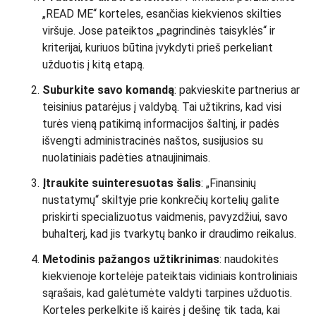
„READ ME“ korteles, esančias kiekvienos skilties
viršuje. Jose pateiktos „pagrindinės taisyklės“ ir
kriterijai, kuriuos būtina įvykdyti prieš perkeliant
užduotis į kitą etapą.
Suburkite savo komandą
: pakvieskite partnerius ar
teisinius patarėjus į valdybą. Tai užtikrins, kad visi
turės vieną patikimą informacijos šaltinį, ir padės
išvengti administracinės naštos, susijusios su
nuolatiniais padėties atnaujinimais.
Įtraukite suinteresuotas šalis
: „Finansinių
nustatymų“ skiltyje prie konkrečių kortelių galite
priskirti specializuotus vaidmenis, pavyzdžiui, savo
buhalterį, kad jis tvarkytų banko ir draudimo reikalus.
Metodinis pažangos užtikrinimas
: naudokitės
kiekvienoje kortelėje pateiktais vidiniais kontroliniais
sąrašais, kad galėtumėte valdyti tarpines užduotis.
Korteles perkelkite iš kairės į dešinę tik tada, kai