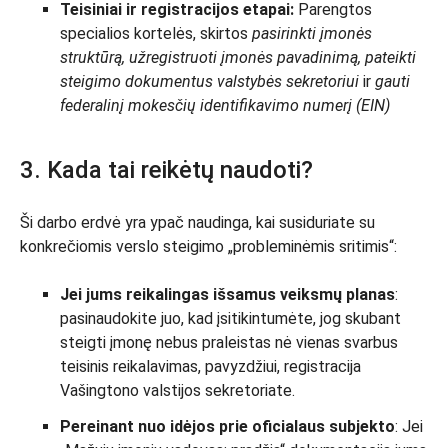
Teisiniai ir registracijos etapai:
Parengtos
specialios kortelės, skirtos
pasirinkti įmonės
struktūrą, užregistruoti įmonės pavadinimą, pateikti
steigimo dokumentus valstybės sekretoriui
ir
gauti
federalinį mokesčių identifikavimo numerį (EIN)
3. Kada tai reikėtų naudoti?
Ši darbo erdvė yra ypač naudinga, kai susiduriate su
konkrečiomis verslo steigimo „probleminėmis sritimis“:
Jei jums reikalingas išsamus veiksmų planas
:
pasinaudokite juo, kad įsitikintumėte, jog skubant
steigti įmonę nebus praleistas nė vienas svarbus
teisinis reikalavimas, pavyzdžiui, registracija
Vašingtono valstijos sekretoriate.
Pereinant nuo idėjos prie oficialaus subjekto
: Jei