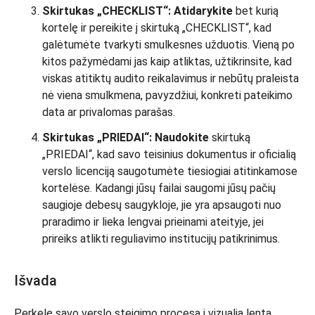
Skirtukas „CHECKLIST“: Atidarykite
bet kurią
kortelę ir pereikite į skirtuką „CHECKLIST“, kad
galėtumėte tvarkyti smulkesnes užduotis. Vieną po
kitos pažymėdami jas kaip atliktas, užtikrinsite, kad
viskas atitiktų audito reikalavimus ir nebūtų praleista
nė viena smulkmena, pavyzdžiui, konkreti pateikimo
data ar privalomas parašas.
Skirtukas „PRIEDAI“: Naudokite
skirtuką
„PRIEDAI“, kad savo teisinius dokumentus ir oficialią
verslo licenciją saugotumėte tiesiogiai atitinkamose
kortelėse. Kadangi jūsų failai saugomi jūsų pačių
saugioje debesų saugykloje, jie yra apsaugoti nuo
praradimo ir lieka lengvai prieinami ateityje, jei
prireiks atlikti reguliavimo institucijų patikrinimus.
Išvada
Perkelę savo verslo steigimo procesą į vizualią lentą,