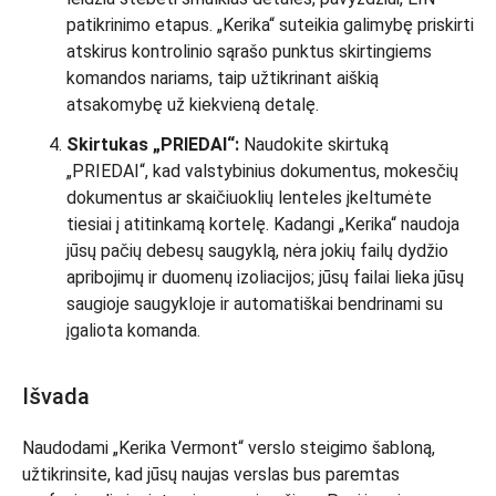
patikrinimo etapus. „Kerika“ suteikia galimybę priskirti
atskirus kontrolinio sąrašo punktus skirtingiems
komandos nariams, taip užtikrinant aiškią
atsakomybę už kiekvieną detalę.
Skirtukas „PRIEDAI“:
Naudokite skirtuką
„PRIEDAI“, kad valstybinius dokumentus, mokesčių
dokumentus ar skaičiuoklių lenteles įkeltumėte
tiesiai į atitinkamą kortelę. Kadangi „Kerika“ naudoja
jūsų pačių debesų saugyklą, nėra jokių failų dydžio
apribojimų ir duomenų izoliacijos; jūsų failai lieka jūsų
saugioje saugykloje ir automatiškai bendrinami su
įgaliota komanda.
Išvada
Naudodami „Kerika Vermont“ verslo steigimo šabloną,
užtikrinsite, kad jūsų naujas verslas bus paremtas