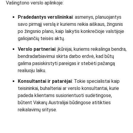
Vašingtono verslo aplinkoje:
Pradedantys verslininkai
: asmenys, planuojantys
savo pirmąjį verslą ir kuriems reikia aiškaus, žingsnis
po žingsnio plano, kaip laikytis konkrečioje valstijoje
galiojančių teisės aktų.
Verslo partneriai
: įkūrėjai, kuriems reikalinga bendra,
bendradarbiavimui skirta darbo erdvė, kad būtų
galima pasiskirstyti pareigas ir stebėti pažangą
realiuoju laiku.
Konsultantai ir patarėjai
: Tokie specialistai kaip
teisininkai, buhalteriai ar verslo konsultantai, kurie
padeda klientams susiorientuoti sudėtingose,
būtent Vakarų Australijai būdingose atitikties
reikalavimų srityse.