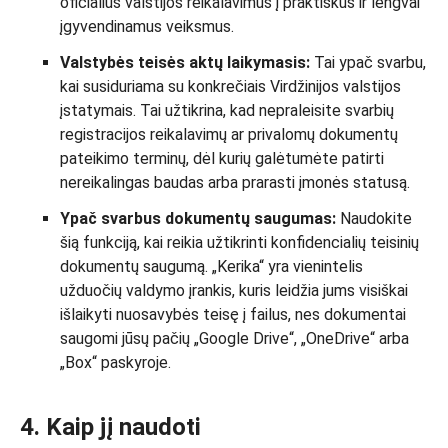
oficialius valstijos reikalavimus į praktiškus ir lengvai
įgyvendinamus veiksmus.
Valstybės teisės aktų laikymasis:
Tai ypač svarbu,
kai susiduriama su konkrečiais Virdžinijos valstijos
įstatymais. Tai užtikrina, kad nepraleisite svarbių
registracijos reikalavimų ar privalomų dokumentų
pateikimo terminų, dėl kurių galėtumėte patirti
nereikalingas baudas arba prarasti įmonės statusą.
Ypač svarbus dokumentų saugumas:
Naudokite
šią funkciją, kai reikia užtikrinti konfidencialių teisinių
dokumentų saugumą. „Kerika“ yra vienintelis
užduočių valdymo įrankis, kuris leidžia jums visiškai
išlaikyti nuosavybės teisę į failus, nes dokumentai
saugomi jūsų pačių „Google Drive“, „OneDrive“ arba
„Box“ paskyroje.
4. Kaip jį naudoti