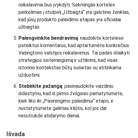
reikalavimai bus įvykdyti. Sėkmingas kortelės
perkėlimas į stulpelį „Užbaigta“ yra galutinis ženklas,
kad jūsų produkto paleidimo etapas yra oficialiai
užbaigtas.
Palengvinkite bendravimą
: naudokite kortelėse
pateiktus komentarus, kad aptartumėte konkrečius
Vašingtono valstijos reikalavimus. Tai padės išlaikyti
strategijos sistemingumą ir užtikrins, kad visas
istorinis kontekstas būtų susietas su atitinkama
užduotimi.
Stebėkite pažangą
: pasinaudokite vaizdiniu
išdėstymu, kad iš pirmo žvilgsnio pamatytumėte,
kiek liko iki „Pasirengimo paleidimui“ etapo, ir
nustatytumėte galimas kliūtis, kol jos dar
nesutrukdė atidarymo dienai.
Išvada