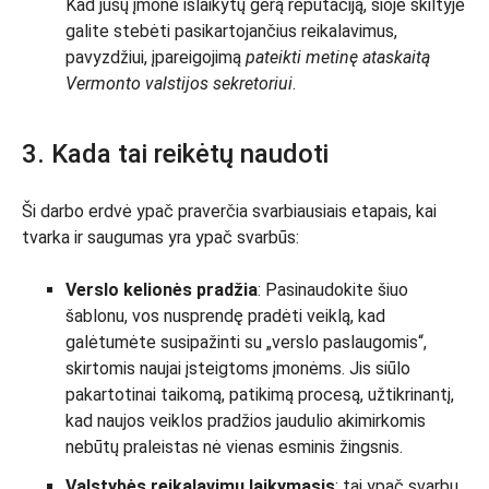
Kad jūsų įmonė išlaikytų gerą reputaciją, šioje skiltyje
galite stebėti pasikartojančius reikalavimus,
pavyzdžiui, įpareigojimą
pateikti metinę ataskaitą
Vermonto valstijos sekretoriui
.
3. Kada tai reikėtų naudoti
Ši darbo erdvė ypač praverčia svarbiausiais etapais, kai
tvarka ir saugumas yra ypač svarbūs:
Verslo kelionės pradžia
: Pasinaudokite šiuo
šablonu, vos nusprendę pradėti veiklą, kad
galėtumėte susipažinti su „verslo paslaugomis“,
skirtomis naujai įsteigtoms įmonėms. Jis siūlo
pakartotinai taikomą, patikimą procesą, užtikrinantį,
kad naujos veiklos pradžios jaudulio akimirkomis
nebūtų praleistas nė vienas esminis žingsnis.
Valstybės reikalavimų laikymasis
: tai ypač svarbu,