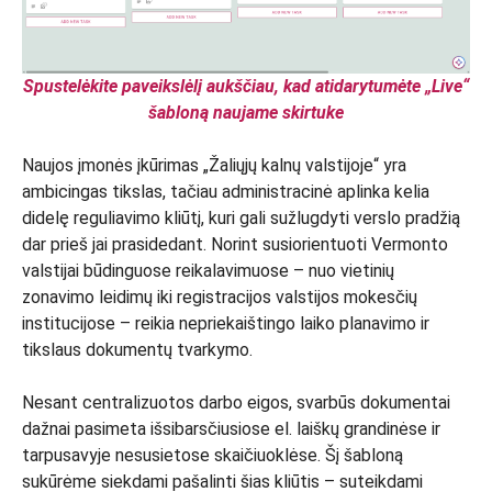
Spustelėkite paveikslėlį aukščiau, kad atidarytumėte „Live“
šabloną naujame skirtuke
Naujos įmonės įkūrimas „Žaliųjų kalnų valstijoje“ yra
ambicingas tikslas, tačiau administracinė aplinka kelia
didelę reguliavimo kliūtį, kuri gali sužlugdyti verslo pradžią
dar prieš jai prasidedant. Norint susiorientuoti Vermonto
valstijai būdinguose reikalavimuose – nuo vietinių
zonavimo leidimų iki registracijos valstijos mokesčių
institucijose – reikia nepriekaištingo laiko planavimo ir
tikslaus dokumentų tvarkymo.
Nesant centralizuotos darbo eigos, svarbūs dokumentai
dažnai pasimeta išsibarsčiusiose el. laiškų grandinėse ir
tarpusavyje nesusietose skaičiuoklėse. Šį šabloną
sukūrėme siekdami pašalinti šias kliūtis – suteikdami