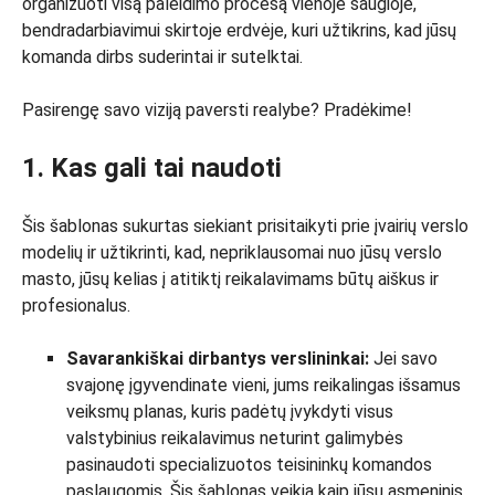
organizuoti visą paleidimo procesą vienoje saugioje,
bendradarbiavimui skirtoje erdvėje, kuri užtikrins, kad jūsų
komanda dirbs suderintai ir sutelktai.
Pasirengę savo viziją paversti realybe? Pradėkime!
1. Kas gali tai naudoti
Šis šablonas sukurtas siekiant prisitaikyti prie įvairių verslo
modelių ir užtikrinti, kad, nepriklausomai nuo jūsų verslo
masto, jūsų kelias į atitiktį reikalavimams būtų aiškus ir
profesionalus.
Savarankiškai dirbantys verslininkai:
Jei savo
svajonę įgyvendinate vieni, jums reikalingas išsamus
veiksmų planas, kuris padėtų įvykdyti visus
valstybinius reikalavimus neturint galimybės
pasinaudoti specializuotos teisininkų komandos
paslaugomis. Šis šablonas veikia kaip jūsų asmeninis