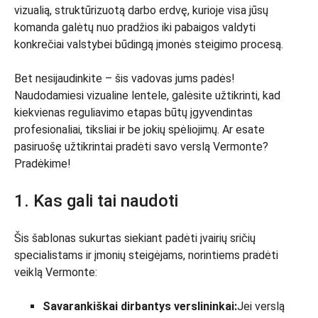
vizualią, struktūrizuotą darbo erdvę, kurioje visa jūsų
komanda galėtų nuo pradžios iki pabaigos valdyti
konkrečiai valstybei būdingą įmonės steigimo procesą.
Bet nesijaudinkite – šis vadovas jums padės!
Naudodamiesi vizualine lentele, galėsite užtikrinti, kad
kiekvienas reguliavimo etapas būtų įgyvendintas
profesionaliai, tiksliai ir be jokių spėliojimų. Ar esate
pasiruošę užtikrintai pradėti savo verslą Vermonte?
Pradėkime!
1. Kas gali tai naudoti
Šis šablonas sukurtas siekiant padėti įvairių sričių
specialistams ir įmonių steigėjams, norintiems pradėti
veiklą Vermonte:
Savarankiškai dirbantys verslininkai:
Jei verslą