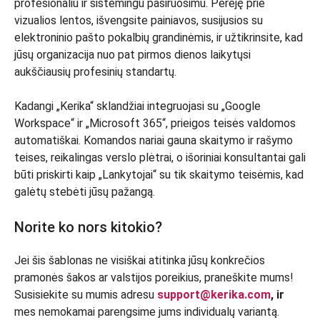
profesionaliu ir sistemingu pasiruošimu. Perėję prie
vizualios lentos, išvengsite painiavos, susijusios su
elektroninio pašto pokalbių grandinėmis, ir užtikrinsite, kad
jūsų organizacija nuo pat pirmos dienos laikytųsi
aukščiausių profesinių standartų.
Kadangi „Kerika“ sklandžiai integruojasi su „Google
Workspace“ ir „Microsoft 365“, prieigos teisės valdomos
automatiškai. Komandos nariai gauna skaitymo ir rašymo
teises, reikalingas verslo plėtrai, o išoriniai konsultantai gali
būti priskirti kaip „Lankytojai“ su tik skaitymo teisėmis, kad
galėtų stebėti jūsų pažangą.
Norite ko nors kitokio?
Jei šis šablonas ne visiškai atitinka jūsų konkrečios
pramonės šakos ar valstijos poreikius, praneškite mums!
Susisiekite su mumis adresu
support@kerika.com
, ir
mes nemokamai parengsime jums individualų variantą.