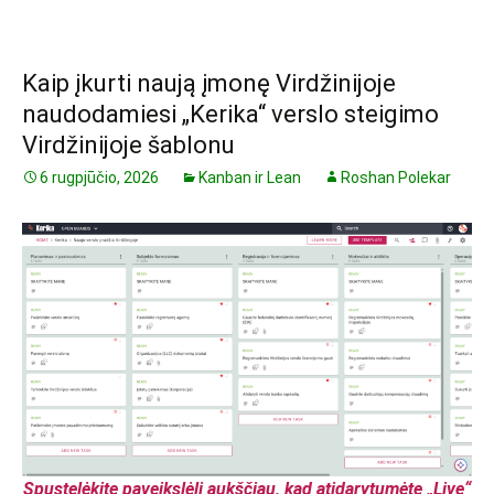
Kaip įkurti naują įmonę Virdžinijoje
naudodamiesi „Kerika“ verslo steigimo
Virdžinijoje šablonu
6 rugpjūčio, 2026
Kanban ir Lean
Roshan Polekar
Spustelėkite paveikslėlį aukščiau, kad atidarytumėte „Live“