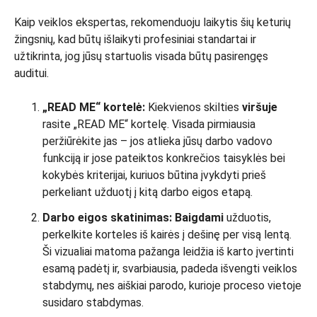
Kaip veiklos ekspertas, rekomenduoju laikytis šių keturių
žingsnių, kad būtų išlaikyti profesiniai standartai ir
užtikrinta, jog jūsų startuolis visada būtų pasirengęs
auditui.
„READ ME“ kortelė:
Kiekvienos skilties
viršuje
rasite „READ ME“ kortelę. Visada pirmiausia
peržiūrėkite jas – jos atlieka jūsų darbo vadovo
funkciją ir jose pateiktos konkrečios taisyklės bei
kokybės kriterijai, kuriuos būtina įvykdyti prieš
perkeliant užduotį į kitą darbo eigos etapą.
Darbo eigos skatinimas: Baigdami
užduotis,
perkelkite korteles iš kairės į dešinę per visą lentą.
Ši vizualiai matoma pažanga leidžia iš karto įvertinti
esamą padėtį ir, svarbiausia, padeda išvengti veiklos
stabdymų, nes aiškiai parodo, kurioje proceso vietoje
susidaro stabdymas.