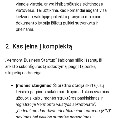
vienoje vietoje, ar yra išsibarsčiusios skirtingose
vietovėse. Tai užtikrina, kad komandai augant visa
kiekvieno valstijoje pateikto prašymo ir teisinio
dokumento istorija išliktų puikiai sutvarkyta ir
prieinama.
2. Kas įeina į komplektą
„Vermont Business Startup“ šablonas siūlo išsamų, iš
anksto sukonfigūruotą išdėstymą, pagrįstą penkių
stulpelių darbo eiga:
Įmonės steigimas
: Ši pradinė stadija skirta jūsų
teisinio pagrindo sukūrimui. Ji apima tokias svarbias
užduotis kaip „Įmonės struktūros pasirinkimas ir
registracija Vermonto valstijos sekretoriate“,
„Federalinio darbdavio identifikacinio numerio (EIN)“
gavimas bei veiklos sutarties parengimas.