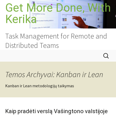
Pereiti
Get More Done, With
prie
Kerika
turinio
Task Management for Remote and
Distributed Teams
Ieškoti:
Temos Archyvai: Kanban ir Lean
Kanban ir Lean metodologijų taikymas
Kaip pradėti verslą Vašingtono valstijoje