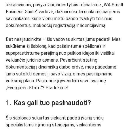
reikalavimais, pavyzdžiui, išdėstytais oficialiame „WA Small
Business Guide“ vadove, dažnai sukelia sunkumų naujiems
savininkams, kurie vienu metu bando tvarkyti teisinius
dokumentus, mokesčių registraciją ir licencijavimą.
Bet nesijaudinkite – šis vadovas skirtas jums padėti! Mes
sukūrėme šį šabloną, kad pašalintume spėliones ir
supaprastintume perėjimą nuo puikios idėjos iki visiškai
veikiančio juridinio asmens. Paverčiant statinę
dokumentaciją į dinamišką darbo erdvę, mes padedame
jums sutelkti dėmesį į savo viziją, o mes pasirūpiname
veiksmų planu. Pasirengę įgyvendinti savo svajonę
„Evergreen State“? Pradėkime!
1. Kas gali tuo pasinaudoti?
Šis šablonas sukurtas siekiant padėti įvairių sričių
specialistams ir įmonių steigėjams, veikiantiems