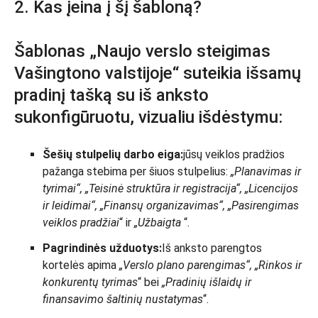
2. Kas įeina į šį šabloną?
Šablonas „Naujo verslo steigimas
Vašingtono valstijoje“ suteikia išsamų
pradinį tašką su iš anksto
sukonfigūruotu, vizualiu išdėstymu:
Šešių stulpelių darbo eiga:
jūsų veiklos pradžios
pažanga stebima per šiuos stulpelius:
„Planavimas ir
tyrimai“, „Teisinė struktūra ir registracija“, „Licencijos
ir leidimai“, „Finansų organizavimas“, „Pasirengimas
veiklos pradžiai
“ ir
„Užbaigta
“.
Pagrindinės užduotys:
Iš anksto parengtos
kortelės apima
„Verslo plano parengimas“, „Rinkos ir
konkurentų tyrimas
“ bei
„Pradinių išlaidų ir
finansavimo šaltinių nustatymas
“.