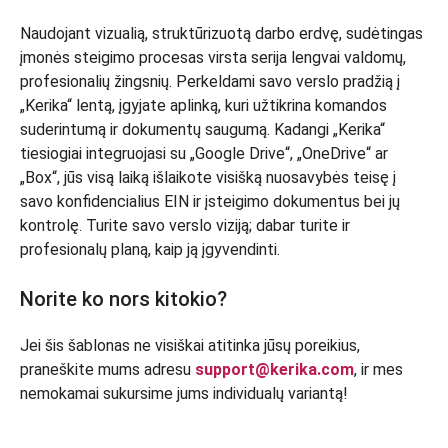
Naudojant vizualią, struktūrizuotą darbo erdvę, sudėtingas
įmonės steigimo procesas virsta serija lengvai valdomų,
profesionalių žingsnių. Perkeldami savo verslo pradžią į
„Kerika“ lentą, įgyjate aplinką, kuri užtikrina komandos
suderintumą ir dokumentų saugumą. Kadangi „Kerika“
tiesiogiai integruojasi su „Google Drive“, „OneDrive“ ar
„Box“, jūs visą laiką išlaikote visišką nuosavybės teisę į
savo konfidencialius EIN ir įsteigimo dokumentus bei jų
kontrolę. Turite savo verslo viziją; dabar turite ir
profesionalų planą, kaip ją įgyvendinti.
Norite ko nors kitokio?
Jei šis šablonas ne visiškai atitinka jūsų poreikius,
praneškite mums adresu
support@kerika.com
, ir mes
nemokamai sukursime jums individualų variantą!