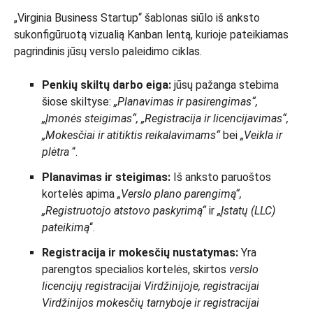
„Virginia Business Startup“ šablonas siūlo iš anksto
sukonfigūruotą vizualią Kanban lentą, kurioje pateikiamas
pagrindinis jūsų verslo paleidimo ciklas.
Penkių skiltų darbo eiga:
jūsų pažanga stebima
šiose skiltyse:
„Planavimas ir pasirengimas“,
„Įmonės steigimas“, „Registracija ir licencijavimas“,
„Mokesčiai ir atitiktis reikalavimams“
bei
„Veikla ir
plėtra
“.
Planavimas ir steigimas:
Iš anksto paruoštos
kortelės apima
„Verslo plano parengimą“,
„Registruotojo atstovo paskyrimą“
ir
„Įstatų (LLC)
pateikimą
“.
Registracija ir mokesčių nustatymas:
Yra
parengtos specialios kortelės, skirtos
verslo
licencijų registracijai Virdžinijoje, registracijai
Virdžinijos mokesčių tarnyboje ir
registracijai