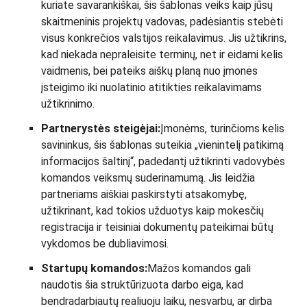
kuriate savarankiškai, šis šablonas veiks kaip jūsų
skaitmeninis projektų vadovas, padėsiantis stebėti
visus konkrečios valstijos reikalavimus. Jis užtikrins,
kad niekada nepraleisite terminų, net ir eidami kelis
vaidmenis, bei pateiks aiškų planą nuo įmonės
įsteigimo iki nuolatinio atitikties reikalavimams
užtikrinimo.
Partnerystės steigėjai:
Įmonėms, turinčioms kelis
savininkus, šis šablonas suteikia „vienintelį patikimą
informacijos šaltinį“, padedantį užtikrinti vadovybės
komandos veiksmų suderinamumą. Jis leidžia
partneriams aiškiai paskirstyti atsakomybę,
užtikrinant, kad tokios užduotys kaip mokesčių
registracija ir teisiniai dokumentų pateikimai būtų
vykdomos be dubliavimosi.
Startupų komandos:
Mažos komandos gali
naudotis šia struktūrizuota darbo eiga, kad
bendradarbiautų realiuoju laiku, nesvarbu, ar dirba