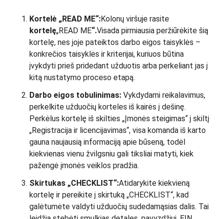
Kortelė „READ ME“:
Kolonų viršuje rasite
kortelę
„READ ME
“.
Visada pirmiausia peržiūrėkite šią
kortelę, nes joje pateiktos darbo eigos taisyklės –
konkrečios taisyklės ir kriterijai, kuriuos būtina
įvykdyti prieš pridedant užduotis arba perkeliant jas į
kitą nustatymo proceso etapą.
Darbo eigos tobulinimas:
Vykdydami reikalavimus,
perkelkite užduočių korteles iš kairės į dešinę.
Perkėlus kortelę iš skilties „Įmonės steigimas“ į skiltį
„Registracija ir licencijavimas“, visa komanda iš karto
gauna naujausią informaciją apie būseną, todėl
kiekvienas vienu žvilgsniu gali tiksliai matyti, kiek
pažengė įmonės veiklos pradžia.
Skirtukas „CHECKLIST“:
Atidarykite kiekvieną
kortelę ir pereikite į skirtuką „CHECKLIST“, kad
galėtumėte valdyti užduočių sudedamąsias dalis. Tai
leidžia stebėti smulkias detales, pavyzdžiui, EIN