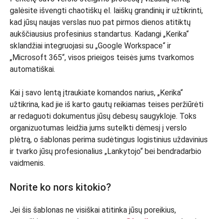
galėsite išvengti chaotiškų el. laiškų grandinių ir užtikrinti,
kad jūsų naujas verslas nuo pat pirmos dienos atitiktų
aukščiausius profesinius standartus. Kadangi „Kerika“
sklandžiai integruojasi su „Google Workspace“ ir
„Microsoft 365“, visos prieigos teisės jums tvarkomos
automatiškai.
Kai į savo lentą įtraukiate komandos narius, „Kerika“
užtikrina, kad jie iš karto gautų reikiamas teises peržiūrėti
ar redaguoti dokumentus jūsų debesų saugykloje. Toks
organizuotumas leidžia jums sutelkti dėmesį į verslo
plėtrą, o šablonas perima sudėtingus logistinius uždavinius
ir tvarko jūsų profesionalius „Lankytojo“ bei bendradarbio
vaidmenis.
Norite ko nors kitokio?
Jei šis šablonas ne visiškai atitinka jūsų poreikius,