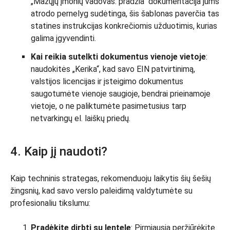
„Mažųjų įmonių vadovas: pradžia“ dokumentacija jums
atrodo pernelyg sudėtinga, šis šablonas paverčia tas
statines instrukcijas konkrečiomis užduotimis, kurias
galima įgyvendinti.
Kai reikia sutelkti dokumentus vienoje vietoje
:
naudokitės „Kerika“, kad savo EIN patvirtinimą,
valstijos licencijas ir įsteigimo dokumentus
saugotumėte vienoje saugioje, bendrai prieinamoje
vietoje, o ne paliktumėte pasimetusius tarp
netvarkingų el. laiškų priedų.
4. Kaip jį naudoti?
Kaip techninis strategas, rekomenduoju laikytis šių šešių
žingsnių, kad savo verslo paleidimą valdytumėte su
profesionaliu tikslumu:
Pradėkite dirbti su lentele
: Pirmiausia peržiūrėkite