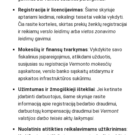
Registracija ir licencijavimas
: Šiame skyriuje
aptariami leidimai, reikalingi teisėtai veiklai vykdyti.
Čia rasite korteles, skirtas prekių ženklų registracijai
ir reikiamų
verslo leidimų arba vietos zonavimo
leidimų
gavimui.
Mokesčių ir finansų tvarkymas
: Vykdykite savo
fiskalinius įsipareigojimus, atlikdami užduotis,
susijusias su
registracija Vermonto mokesčių
sąskaitose
, verslo banko sąskaitų atidarymu ir
apskaitos infrastruktūros sukūrimu.
Užimtumas ir žmogiškieji ištekliai
: Jei ketinate
įdarbinti darbuotojus, šiame skyriuje rasite
informaciją apie registraciją bedarbio draudimui,
darbuotojų kompensacijų draudimui bei
Vermont
valstijos darbo teisės aktų laikymąsi
.
Nuolatinis atitikties reikalavimams užtikrinimas
: