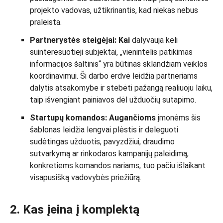
projekto vadovas, užtikrinantis, kad niekas nebus
praleista.
Partnerystės steigėjai: Kai
dalyvauja keli
suinteresuotieji subjektai, „vienintelis patikimas
informacijos šaltinis“ yra būtinas sklandžiam veiklos
koordinavimui. Ši darbo erdvė leidžia partneriams
dalytis atsakomybe ir stebėti pažangą realiuoju laiku,
taip išvengiant painiavos dėl užduočių sutapimo.
Startupų komandos: Augančioms
įmonėms šis
šablonas leidžia lengvai plėstis ir deleguoti
sudėtingas užduotis, pavyzdžiui, draudimo
sutvarkymą ar rinkodaros kampanijų paleidimą,
konkretiems komandos nariams, tuo pačiu išlaikant
visapusišką vadovybės priežiūrą.
2. Kas įeina į komplektą