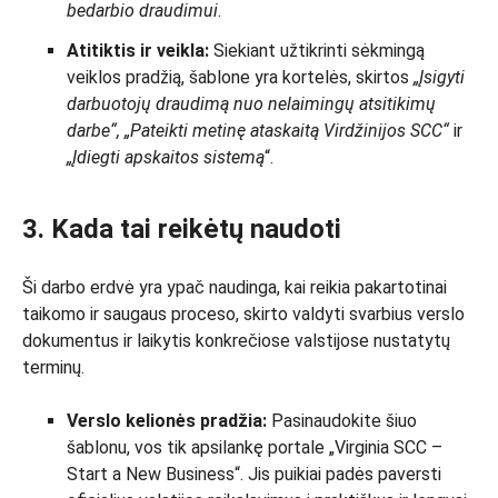
bedarbio draudimui
.
Atitiktis ir veikla:
Siekiant užtikrinti sėkmingą
veiklos pradžią, šablone yra kortelės, skirtos
„Įsigyti
darbuotojų draudimą nuo nelaimingų atsitikimų
darbe“, „Pateikti metinę ataskaitą Virdžinijos SCC“
ir
„Įdiegti apskaitos sistemą
“.
3. Kada tai reikėtų naudoti
Ši darbo erdvė yra ypač naudinga, kai reikia pakartotinai
taikomo ir saugaus proceso, skirto valdyti svarbius verslo
dokumentus ir laikytis konkrečiose valstijose nustatytų
terminų.
Verslo kelionės pradžia:
Pasinaudokite šiuo
šablonu, vos tik apsilankę portale „Virginia SCC –
Start a New Business“. Jis puikiai padės paversti