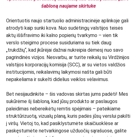
šabloną naujame skirtuke
Orientuotis naujo startuolio administracinėje aplinkoje gali
atrodyti kaip sunki kova. Nuo sudėtingų valstijos teisės
aktų iššifravimo iki kalno popierių tvarkymo – vien tik
verslo steigimo procese susiduriama su tiek daug
„trukdžių“, kad įkūrėjai dažnai nukreipia dėmesį nuo savo
pagrindinės vizijos. Nesvarbu, ar turite reikalų su Virdžinijos
valstijos korporacijų komisija (SCC), ar su vietos valdžios
institucijomis, reikalavimų laikymosi našta gali būti
nepakeliama ir sukelti didelius veiklos vėlavimus.
Bet nesijaudinkite – šis vadovas skirtas jums padėti! Mes
sukūrėme šį šabloną, kad jūsų produkto ar paslaugos
paleidimas nebereikėtų remtis spėjimais – pateikiame
struktūrizuotą, vizualų planą, kuris padės jūsų verslui pakilti
į viršų. Vietoj to, kad pasiklystumėte skaičiuoklėse ar
paskęstumėte netvarkingose užduočių sąrašuose, galite