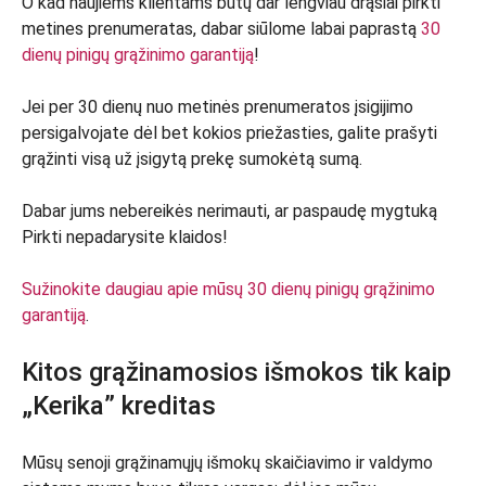
O kad naujiems klientams būtų dar lengviau drąsiai pirkti
metines prenumeratas, dabar siūlome labai paprastą
30
dienų pinigų grąžinimo garantiją
!
Jei per 30 dienų nuo metinės prenumeratos įsigijimo
persigalvojate dėl bet kokios priežasties, galite prašyti
grąžinti visą už įsigytą prekę sumokėtą sumą.
Dabar jums nebereikės nerimauti, ar paspaudę mygtuką
Pirkti nepadarysite klaidos!
Sužinokite daugiau apie mūsų 30 dienų pinigų grąžinimo
garantiją
.
Kitos grąžinamosios išmokos tik kaip
„Kerika” kreditas
Mūsų senoji grąžinamųjų išmokų skaičiavimo ir valdymo