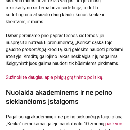
sistema mums buvo tikras vargas: dėl jos mūsų
atsiskaitymo sistema buvo sudėtinga, o dėl to
sudėtingumo atsirado daug klaidų, kurios kenkė ir
klientams, ir mums.
Dabar pereiname prie paprastesnės sistemos: jei
nuspręsite nutraukti prenumeratą, „Kerika” sąskaitoje
gausite
proporcingą
kreditą, kurį galėsite naudoti pirkdami
ateityje. Kreditų galiojimo laikas nesibaigia ir jų negalima
išsigryninti: juos galima naudoti tik būsimiems pirkimams.
Sužinokite daugiau apie pinigų grąžinimo politiką.
Nuolaida akademinėms ir ne pelno
siekiančioms įstaigoms
Pagal senąjį akademinių ir ne pelno siekiančių įstaigų planą
„Kerika” nemokamai galėjo naudotis iki 10 žmonių
paskyros