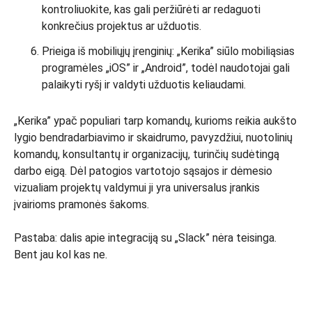
kontroliuokite, kas gali peržiūrėti ar redaguoti
konkrečius projektus ar užduotis.
Prieiga iš mobiliųjų įrenginių: „Kerika” siūlo mobiliąsias
programėles „iOS” ir „Android”, todėl naudotojai gali
palaikyti ryšį ir valdyti užduotis keliaudami.
„Kerika” ypač populiari tarp komandų, kurioms reikia aukšto
lygio bendradarbiavimo ir skaidrumo, pavyzdžiui, nuotolinių
komandų, konsultantų ir organizacijų, turinčių sudėtingą
darbo eigą. Dėl patogios vartotojo sąsajos ir dėmesio
vizualiam projektų valdymui ji yra universalus įrankis
įvairioms pramonės šakoms.
Pastaba: dalis apie integraciją su „Slack” nėra teisinga.
Bent jau kol kas ne.