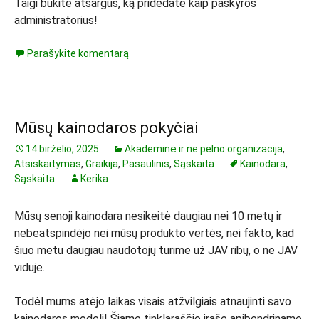
Taigi būkite atsargūs, ką pridedate kaip paskyros
administratorius!
Parašykite komentarą
Mūsų kainodaros pokyčiai
14 birželio, 2025
Akademinė ir ne pelno organizacija
,
Atsiskaitymas
,
Graikija
,
Pasaulinis
,
Sąskaita
Kainodara
,
Sąskaita
Kerika
Mūsų senoji kainodara nesikeitė daugiau nei 10 metų ir
nebeatspindėjo nei mūsų produkto vertės, nei fakto, kad
šiuo metu daugiau naudotojų turime už JAV ribų, o ne JAV
viduje.
Todėl mums atėjo laikas visais atžvilgiais atnaujinti savo
kainodaros modelį! Šiame tinklaraščio įraše apibendriname