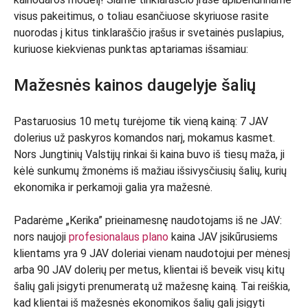
visus pakeitimus, o toliau esančiuose skyriuose rasite
nuorodas į kitus tinklaraščio įrašus ir svetainės puslapius,
kuriuose kiekvienas punktas aptariamas išsamiau:
Mažesnės kainos daugelyje šalių
Pastaruosius 10 metų turėjome tik vieną kainą: 7 JAV
dolerius už paskyros komandos narį, mokamus kasmet.
Nors Jungtinių Valstijų rinkai ši kaina buvo iš tiesų maža, ji
kėlė sunkumų žmonėms iš mažiau išsivysčiusių šalių, kurių
ekonomika ir perkamoji galia yra mažesnė.
Padarėme „Kerika” prieinamesnę naudotojams iš ne JAV:
nors naujoji
profesionalaus plano
kaina JAV įsikūrusiems
klientams yra 9 JAV doleriai vienam naudotojui per mėnesį
arba 90 JAV dolerių per metus, klientai iš beveik visų kitų
šalių gali įsigyti prenumeratą už mažesnę kainą. Tai reiškia,
kad klientai iš mažesnės ekonomikos šalių gali įsigyti