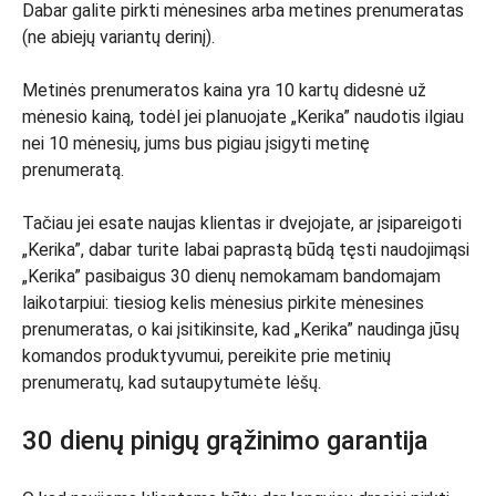
Dabar galite pirkti mėnesines arba metines prenumeratas
(ne abiejų variantų derinį).
Metinės prenumeratos kaina yra 10 kartų didesnė už
mėnesio kainą, todėl jei planuojate „Kerika” naudotis ilgiau
nei 10 mėnesių, jums bus pigiau įsigyti metinę
prenumeratą.
Tačiau jei esate naujas klientas ir dvejojate, ar įsipareigoti
„Kerika”, dabar turite labai paprastą būdą tęsti naudojimąsi
„Kerika” pasibaigus 30 dienų nemokamam bandomajam
laikotarpiui: tiesiog kelis mėnesius pirkite mėnesines
prenumeratas, o kai įsitikinsite, kad „Kerika” naudinga jūsų
komandos produktyvumui, pereikite prie metinių
prenumeratų, kad sutaupytumėte lėšų.
30 dienų pinigų grąžinimo garantija