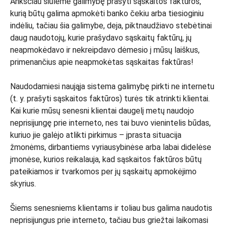
Anksčiau siūlėme galimybę prašyti sąskaitos faktūros,
kurią būtų galima apmokėti banko čekiu arba tiesioginiu
indėliu, tačiau šia galimybe, deja, piktnaudžiavo stebėtinai
daug naudotojų, kurie prašydavo sąskaitų faktūrų, jų
neapmokėdavo ir nekreipdavo dėmesio į mūsų laiškus,
primenančius apie neapmokėtas sąskaitas faktūras!
Naudodamiesi naująja sistema galimybę pirkti ne internetu
(t. y. prašyti sąskaitos faktūros) turės tik atrinkti klientai.
Kai kurie mūsų senesni klientai daugelį metų naudojo
neprisijungę prie interneto, nes tai buvo vienintelis būdas,
kuriuo jie galėjo atlikti pirkimus – įprasta situacija
žmonėms, dirbantiems vyriausybinėse arba labai didelėse
įmonėse, kurios reikalauja, kad sąskaitos faktūros būtų
pateikiamos ir tvarkomos per jų sąskaitų apmokėjimo
skyrius.
Šiems senesniems klientams ir toliau bus galima naudotis
neprisijungus prie interneto, tačiau bus griežtai laikomasi