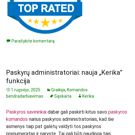
Parašykite komentarą
Paskyrų administratoriai: nauja „Kerika”
funkcija
1 rugsėjo, 2025
Graikija
,
Komandos
bendradarbiavimas
Sąskaita
Kerika
Paskyros savininkai
dabar gali paskirti kitus savo
paskyros
komandos
narius paskyros administratoriais, kad šie
asmenys taip pat galėtų valdyti tos paskyros
prenumeratas ir narystę. Tai gali būti naudinga tais