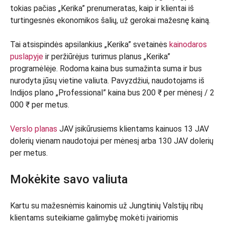
tokias pačias „Kerika” prenumeratas, kaip ir klientai iš
turtingesnės ekonomikos šalių, už gerokai mažesnę kainą.
Tai atsispindės apsilankius „Kerika” svetainės
kainodaros
puslapyje
ir peržiūrėjus turimus planus „Kerika”
programėlėje. Rodoma kaina bus sumažinta suma ir bus
nurodyta jūsų vietine valiuta. Pavyzdžiui, naudotojams iš
Indijos plano „Professional” kaina bus 200 ₹ per mėnesį / 2
000 ₹ per metus.
Verslo planas
JAV įsikūrusiems klientams kainuos 13 JAV
dolerių vienam naudotojui per mėnesį arba 130 JAV dolerių
per metus.
Mokėkite savo valiuta
Kartu su mažesnėmis kainomis už Jungtinių Valstijų ribų
klientams suteikiame galimybę mokėti įvairiomis