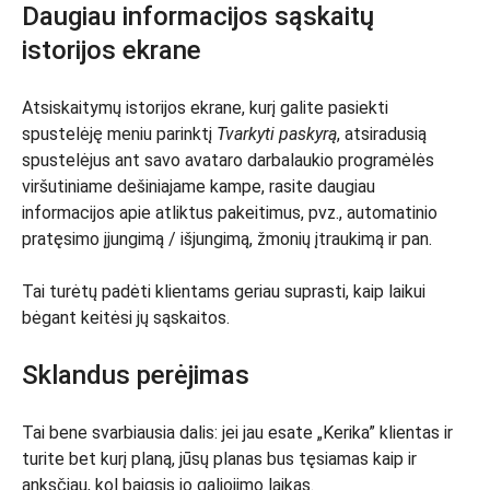
Daugiau informacijos sąskaitų
istorijos ekrane
Atsiskaitymų istorijos ekrane, kurį galite pasiekti
spustelėję meniu parinktį
Tvarkyti paskyrą
, atsiradusią
spustelėjus ant savo avataro darbalaukio programėlės
viršutiniame dešiniajame kampe, rasite daugiau
informacijos apie atliktus pakeitimus, pvz., automatinio
pratęsimo įjungimą / išjungimą, žmonių įtraukimą ir pan.
Tai turėtų padėti klientams geriau suprasti, kaip laikui
bėgant keitėsi jų sąskaitos.
Sklandus perėjimas
Tai bene svarbiausia dalis: jei jau esate „Kerika” klientas ir
turite bet kurį planą, jūsų planas bus tęsiamas kaip ir
anksčiau, kol baigsis jo galiojimo laikas.