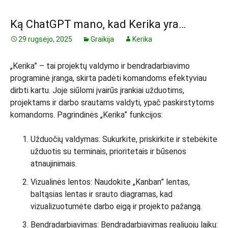
Ką ChatGPT mano, kad Kerika yra…
29 rugsėjo, 2025
Graikija
Kerika
„Kerika” – tai projektų valdymo ir bendradarbiavimo
programinė įranga, skirta padėti komandoms efektyviau
dirbti kartu. Joje siūlomi įvairūs įrankiai užduotims,
projektams ir darbo srautams valdyti, ypač paskirstytoms
komandoms. Pagrindinės „Kerika” funkcijos:
Užduočių valdymas: Sukurkite, priskirkite ir stebėkite
užduotis su terminais, prioritetais ir būsenos
atnaujinimais.
Vizualinės lentos: Naudokite „Kanban” lentas,
baltąsias lentas ir srauto diagramas, kad
vizualizuotumėte darbo eigą ir projekto pažangą.
Bendradarbiavimas: Bendradarbiavimas realiuoju laiku: