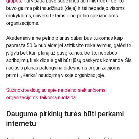
grupės
. Tai visada buvo sudėtinga administruoti, dėl to
buvo galima piktnaudžiauti (deja) ir tai nepadėjo visoms
mokykloms, universitetams ir ne pelno siekiančioms
organizacijoms.
Akademinis ir ne pelno planas dabar bus taikomas kaip
paprasta 50 % nuolaida: jei atitiksite reikalavimus, galėsite
įsigyti bet kurį planą už pusę kainos, be to, nebebus
apribojimų, kiek didelė gali būti jūsų paskyros komanda. Šis
naujasis planas palengvina didesnėms organizacijoms
priimti „Kerika” naudojimą visoje organizacijoje.
Sužinokite daugiau apie ne pelno siekiančioms
organizacijoms taikomą nuolaidą.
Dauguma pirkinių turės būti perkami
internetu