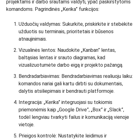
projektams ir darbo srautams valdyti, ypač paskirstytoms
komandoms. Pagrindinės „Kerika” funkcijos:
Užduočių valdymas: Sukurkite, priskirkite ir stebėkite
užduotis su terminais, prioritetais ir būsenos
atnaujinimais.
Vizualinės lentos: Naudokite „Kanban” lentas,
baltąsias lentas ir srauto diagramas, kad
vizualizuotumėte darbo eigą ir projekto pažangą.
Bendradarbiavimas: Bendradarbiavimas realiuoju laiku:
komandos nariai gali kartu dirbti su dokumentais,
dalytis atsiliepimais ir bendrauti platformoje.
Integracija: „Kerika” integruojasi su tokiomis
priemonėmis kaip „Google Drive”, „Box” ir „Slack”,
todėl lengviau tvarkyti failus ir komunikaciją vienoje
vietoje.
Prieigos kontrolė: Nustatykite leidimus ir