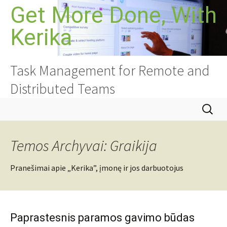
Pereiti
Get More Done, With
prie
Kerika
turinio
Task Management for Remote and
Distributed Teams
Ieškoti:
Temos Archyvai: Graikija
Pranešimai apie „Kerika”, įmonę ir jos darbuotojus
Paprastesnis paramos gavimo būdas