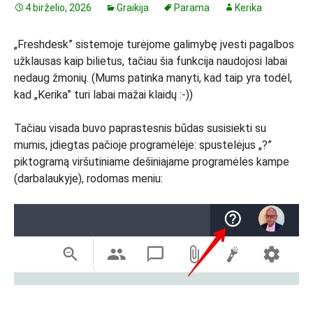
4 birželio, 2026
Graikija
Parama
Kerika
„Freshdesk” sistemoje turėjome galimybę įvesti pagalbos
užklausas kaip bilietus, tačiau šia funkcija naudojosi labai
nedaug žmonių. (Mums patinka manyti, kad taip yra todėl,
kad „Kerika” turi labai mažai klaidų :-))
Tačiau visada buvo paprastesnis būdas susisiekti su
mumis, įdiegtas pačioje programėlėje: spustelėjus „?”
piktogramą viršutiniame dešiniajame programėlės kampe
(darbalaukyje), rodomas meniu: