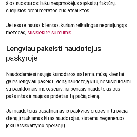
šios nuostatos: laiku neapmokėjus sąskaitų faktūrų,
susijusios prenumeratos bus atšauktos.
Jei esate naujas klientas, kuriam reikalingas neprisijungęs
metodas,
susisiekite su mumis
!
Lengviau pakeisti naudotojus
paskyroje
Naudodamiesi naująja kainodaros sistema, mūsų klientai
galės lengviau pakeisti vieną naudotoją kitu, nesusidurdami
su papildomais mokesčiais, jei senasis naudotojas bus
pašalintas ir naujasis pridėtas tą pačią dieną.
Jei naudotojas pašalinamas iš paskyros grupės ir tą pačią
dieną įtraukiamas kitas naudotojas, sistema negeneruos
jokių atsiskaitymo operacijų.