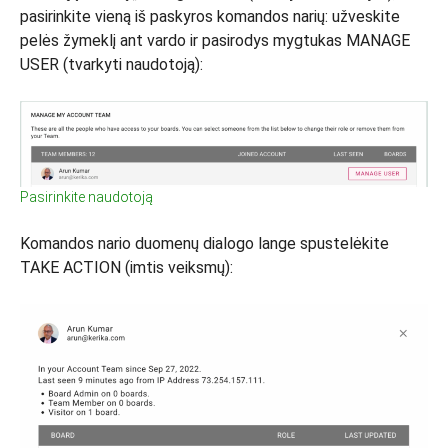
pasirinkite vieną iš paskyros komandos narių: užveskite
pelės žymeklį ant vardo ir pasirodys mygtukas MANAGE
USER (tvarkyti naudotoją):
Pasirinkite naudotoją
Komandos nario duomenų dialogo lange spustelėkite
TAKE ACTION (imtis veiksmų):