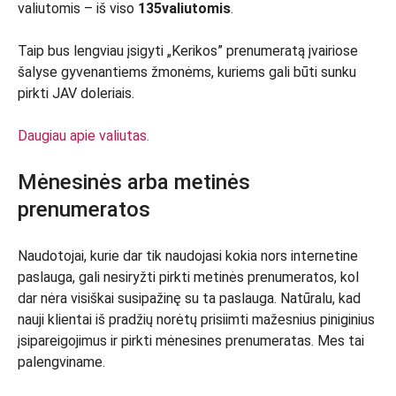
valiutomis – iš viso
135
valiutomis
.
Taip bus lengviau įsigyti „Kerikos” prenumeratą įvairiose
šalyse gyvenantiems žmonėms, kuriems gali būti sunku
pirkti JAV doleriais.
Daugiau apie valiutas.
Mėnesinės arba metinės
prenumeratos
Naudotojai, kurie dar tik naudojasi kokia nors internetine
paslauga, gali nesiryžti pirkti metinės prenumeratos, kol
dar nėra visiškai susipažinę su ta paslauga. Natūralu, kad
nauji klientai iš pradžių norėtų prisiimti mažesnius piniginius
įsipareigojimus ir pirkti mėnesines prenumeratas. Mes tai
palengviname.