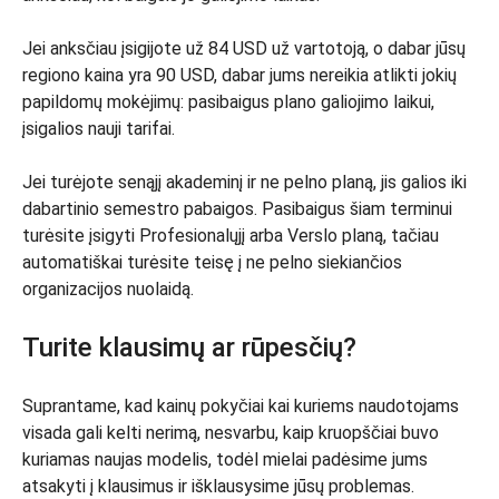
Jei anksčiau įsigijote už 84 USD už vartotoją, o dabar jūsų
regiono kaina yra 90 USD, dabar jums nereikia atlikti jokių
papildomų mokėjimų: pasibaigus plano galiojimo laikui,
įsigalios nauji tarifai.
Jei turėjote senąjį akademinį ir ne pelno planą, jis galios iki
dabartinio semestro pabaigos. Pasibaigus šiam terminui
turėsite įsigyti Profesionalųjį arba Verslo planą, tačiau
automatiškai turėsite teisę į ne pelno siekiančios
organizacijos nuolaidą.
Turite klausimų ar rūpesčių?
Suprantame, kad kainų pokyčiai kai kuriems naudotojams
visada gali kelti nerimą, nesvarbu, kaip kruopščiai buvo
kuriamas naujas modelis, todėl mielai padėsime jums
atsakyti į klausimus ir išklausysime jūsų problemas.