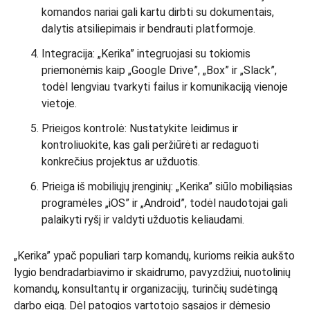
komandos nariai gali kartu dirbti su dokumentais,
dalytis atsiliepimais ir bendrauti platformoje.
Integracija: „Kerika” integruojasi su tokiomis
priemonėmis kaip „Google Drive”, „Box” ir „Slack”,
todėl lengviau tvarkyti failus ir komunikaciją vienoje
vietoje.
Prieigos kontrolė: Nustatykite leidimus ir
kontroliuokite, kas gali peržiūrėti ar redaguoti
konkrečius projektus ar užduotis.
Prieiga iš mobiliųjų įrenginių: „Kerika” siūlo mobiliąsias
programėles „iOS” ir „Android”, todėl naudotojai gali
palaikyti ryšį ir valdyti užduotis keliaudami.
„Kerika” ypač populiari tarp komandų, kurioms reikia aukšto
lygio bendradarbiavimo ir skaidrumo, pavyzdžiui, nuotolinių
komandų, konsultantų ir organizacijų, turinčių sudėtingą
darbo eigą. Dėl patogios vartotojo sąsajos ir dėmesio