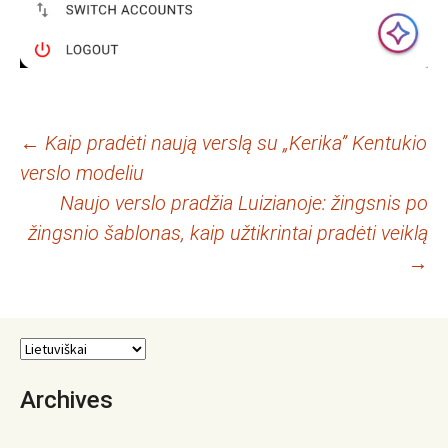
Įrašo
←
Kaip pradėti naują verslą su „Kerika” Kentukio
verslo modeliu
navigacija
Naujo verslo pradžia Luizianoje: žingsnis po
žingsnio šablonas, kaip užtikrintai pradėti veiklą
→
Archives