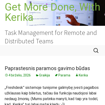
Pereiti
Get More Done, With
prie
Kerika
turinio
Task Management for Remote and
Distributed Teams
Ieškoti:
Paprastesnis paramos gavimo būdas
4 birželio, 2026
Graikija
Parama
Kerika
„Freshdesk” sistemoje turėjome galimybę įvesti pagalbos
užklausas kaip bilietus, tačiau šia funkcija naudojosi labai
nedaug žmonių. (Mums patinka manyti, kad taip yra todėl,
kad „Kerika” turi labai mažai klaidų :-))