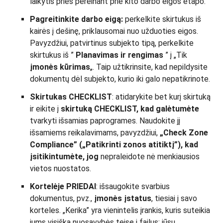
laikytis prieš pereinant prie kito darbo eigos etapo.
Pagreitinkite darbo eigą:
perkelkite skirtukus iš
kairės į dešinę, priklausomai nuo užduoties eigos.
Pavyzdžiui, patvirtinus subjekto tipą, perkelkite
skirtukus iš ”
Planavimas ir rengimas
” į „Tik
įmonės kūrimas
„. Taip užtikrinsite, kad nepildysite
dokumentų dėl subjekto, kurio iki galo nepatikrinote.
Skirtukas CHECKLIST
: atidarykite bet kurį skirtuką
ir eikite į
skirtuką CHECKLIST, kad galėtumėte
tvarkyti išsamias paprogrames. Naudokite jį
išsamiems reikalavimams, pavyzdžiui,
„Check Zone
Compliance” („Patikrinti zonos atitiktį”), kad
įsitikintumėte, jog
nepraleidote nė menkiausios
vietos nuostatos.
Kortelėje PRIEDAI
: išsaugokite svarbius
dokumentus, pvz.,
įmonės įstatus
, tiesiai į savo
korteles. „Kerika” yra vienintelis įrankis, kuris suteikia
jums visišką nuosavybės teisę į failus; jūsų