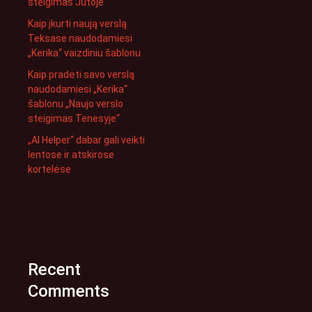
steigimas Jutoje“
Kaip įkurti naują verslą
Teksase naudodamiesi
„Kerika“ vaizdiniu šablonu
Kaip pradėti savo verslą
naudodamiesi „Kerika“
šablonu „Naujo verslo
steigimas Tenesyje“
„AI Helper“ dabar gali veikti
lentose ir atskirose
kortelėse
Recent
Comments