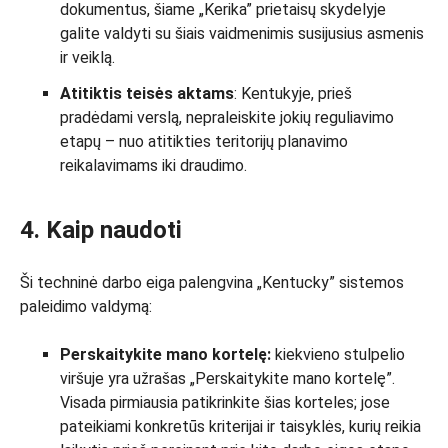
dokumentus, šiame „Kerika” prietaisų skydelyje
galite valdyti su šiais vaidmenimis susijusius asmenis
ir veiklą.
Atitiktis teisės aktams
: Kentukyje, prieš
pradėdami verslą, nepraleiskite jokių reguliavimo
etapų – nuo atitikties teritorijų planavimo
reikalavimams iki draudimo.
4. Kaip naudoti
Ši techninė darbo eiga palengvina „Kentucky” sistemos
paleidimo valdymą:
Perskaitykite mano kortelę:
kiekvieno stulpelio
viršuje yra užrašas „Perskaitykite mano kortelę”.
Visada pirmiausia patikrinkite šias korteles; jose
pateikiami konkretūs kriterijai ir taisyklės, kurių reikia