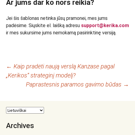
Ar jums dar ko nors reikia?
Jei šis šablonas netinka jūsų pramonei, mes jums
padėsime. Siųskite el. laišką adresu
support@kerika.com
ir mes sukursime jums nemokamą pasirinktinę versiją.
Įrašo
←
Kaip pradėti naują verslą Kanzase pagal
„Kerikos” strateginį modelį?
navigacija
Paprastesnis paramos gavimo būdas
→
Archives