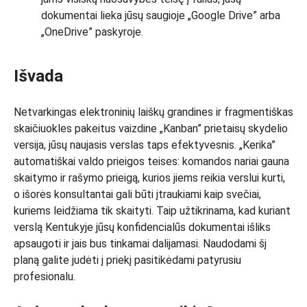
dokumentai lieka jūsų saugioje „Google Drive” arba
„OneDrive” paskyroje.
Išvada
Netvarkingas elektroninių laiškų grandines ir fragmentiškas
skaičiuokles pakeitus vaizdine „Kanban” prietaisų skydelio
versija, jūsų naujasis verslas taps efektyvesnis. „Kerika”
automatiškai valdo prieigos teises: komandos nariai gauna
skaitymo ir rašymo prieigą, kurios jiems reikia verslui kurti,
o išorės konsultantai gali būti įtraukiami kaip svečiai,
kuriems leidžiama tik skaityti. Taip užtikrinama, kad kuriant
verslą Kentukyje jūsų konfidencialūs dokumentai išliks
apsaugoti ir jais bus tinkamai dalijamasi. Naudodami šį
planą galite judėti į priekį pasitikėdami patyrusiu
profesionalu.