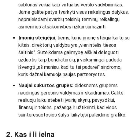
šablonas veikia kaip virtualus verslo vadybininkas.
Jame galite patys tvarkyti visus reikalingus dalykus,
nepraleisdami svarbių teisinių terminų, reikalingų
asmeninės atsakomybės rizikai sumažinti.
Įmonių steigėjai
: tiems, kurie įmonę steigia kartu su
kitais, direktorių valdyba yra „vienintelis tiesos
šaltinis”. Suteikdama galimybę aiškiai deleguoti
užduotis tarp bendraturčių, ji veiksmingai padeda
išvengti „aš maniau, kad tu tai padarei” sindromo,
kuris dažnai kamuoja naujas partnerystes.
Naujai sukurtos grupės:
didesnėms grupėms
naudingas geresnis valdymas ir skaidrumas. Galite
realiuoju laiku stebėti įvairių skyrių, pavyzdžiui,
finansų ir teisės, pažangą ir užtikrinti, kad visos
suinteresuotosios šalys laikytųsi paleidimo grafiko.
2. Kas į jį įeina