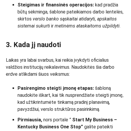
Steigimas ir finansinės operacijos:
kad pradžia
būtų sėkminga, šablone pateikiamos darbo lentelės,
skirtos
verslo banko sąskaitai atidaryti, apskaitos
sistemai sukurti
ir
metinėms ataskaitoms užpildyti
.
3. Kada jį naudoti
Laikas yra labai svarbus, kai reikia įvykdyti oficialius
valdžios institucijų reikalavimus. Naudokitės šia darbo
erdve atlikdami šiuos veiksmus:
Pasirengimo steigti įmonę etapas:
šabloną
naudokite iškart, kai tik nusprendžiate steigti įmonę,
kad užtikrintumėte tinkamą pradinį planavimą,
pavyzdžiui, verslo struktūros pasirinkimą.
Pirmiausia,
nors portale ”
Start My Business –
Kentucky Business One Stop”
galite pateikti