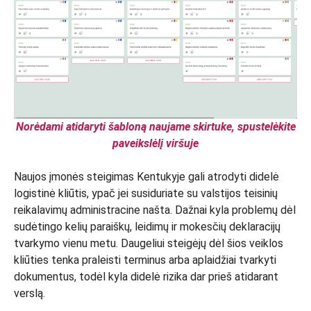
Norėdami atidaryti šabloną naujame skirtuke, spustelėkite
paveikslėlį viršuje
Naujos įmonės steigimas Kentukyje gali atrodyti didelė
logistinė kliūtis, ypač jei susiduriate su valstijos teisinių
reikalavimų administracine našta. Dažnai kyla problemų dėl
sudėtingo kelių paraiškų, leidimų ir mokesčių deklaracijų
tvarkymo vienu metu. Daugeliui steigėjų dėl šios veiklos
kliūties tenka praleisti terminus arba aplaidžiai tvarkyti
dokumentus, todėl kyla didelė rizika dar prieš atidarant
verslą.