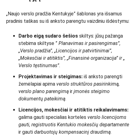
„Naujo verslo pradžia Kentukyje” šablonas yra išsamus
pradinis taškas su iš anksto parengtu vaizdiniu išdėstymu:
Darbo eigą sudaro šešios
skiltys: jūsų pažanga
stebima skiltyse ”
Planavimas ir pasirengimas”,
„Verslo pradžia”, „Licencijos ir patvirtinimai”,
„Mokesčiai ir atitiktis”, „Finansinė organizacija” ir „
Verslo tęstinumas”
.
Projektavimas ir steigimas:
iš anksto parengti
žemėlapiai apima
verslo struktūros pasirinkimą,
verslo plano parengimą
ir
įmonės steigimo
dokumentų pateikimą
.
Licencijos, mokesčiai ir atitiktis reikalavimams:
galima gauti specialias korteles
verslo licencijoms
gauti, registruotis Kentukio mokesčių departamente
ir gauti
darbuotojų kompensacinį draudimą
.