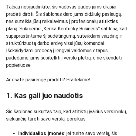
Tačiau nesijaudinkite, šis vadovas padės jums drąsiai
pradėti dirbti. Šis šablonas daro jums didžiulę paslaugą,
nes sutelkia jūsų reikalavimus į profesionalų atitikties
planą. Sukūrėme „Kerika Kentucky Business” šabloną, kad
supaprastintume šį sudėtingumą, suteikdami vaizdinę ir
struktūrizuotą darbo erdvę visai jūsų komandai.
Išskaidydami procesą į lengvai valdomus etapus,
padedame jums susitelkti į verslo plėtrą, o ne skendėti
popieriuose.
Ar esate pasirengę pradėti? Pradėkime!
1. Kas gali juo naudotis
Šis šablonas sukurtas taip, kad atitiktų įvairius verslininkų,
siekiančių turėti savo verslą, poreikius:
Individualios įmonės
: jei turite savo verslą, šis