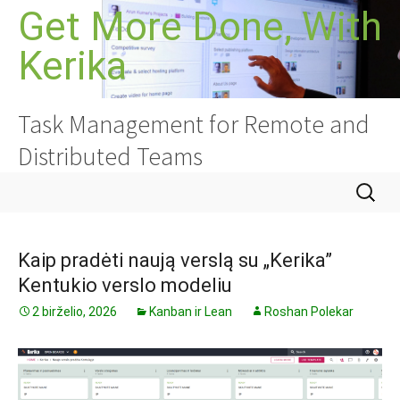
Pereiti
Get More Done, With
prie
Kerika
turinio
Task Management for Remote and
Distributed Teams
Ieškoti:
Kaip pradėti naują verslą su „Kerika”
Kentukio verslo modeliu
2 birželio, 2026
Kanban ir Lean
Roshan Polekar