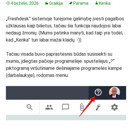
4 birželio, 2026
Graikija
Parama
Kerika
„Freshdesk” sistemoje turėjome galimybę įvesti pagalbos
užklausas kaip bilietus, tačiau šia funkcija naudojosi labai
nedaug žmonių. (Mums patinka manyti, kad taip yra todėl,
kad „Kerika” turi labai mažai klaidų :-))
Tačiau visada buvo paprastesnis būdas susisiekti su
mumis, įdiegtas pačioje programėlėje: spustelėjus „?”
piktogramą viršutiniame dešiniajame programėlės kampe
(darbalaukyje), rodomas meniu: