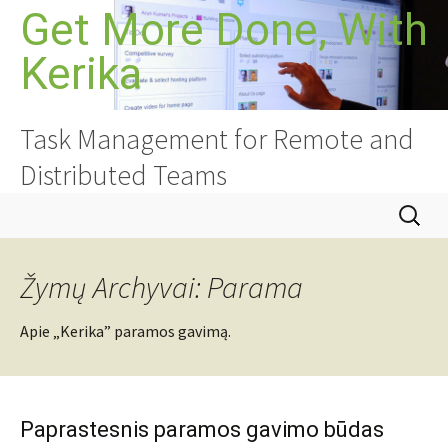
Pereiti
Get More Done, With
prie
Kerika
turinio
Task Management for Remote and
Distributed Teams
Ieškoti:
Žymų Archyvai: Parama
Apie „Kerika” paramos gavimą.
Paprastesnis paramos gavimo būdas