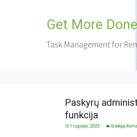
Pereiti
prie
turinio
Get More Done,
Task Management for Rem
Paskyrų administr
funkcija
1 rugsėjo, 2025
Graikija
,
Koma