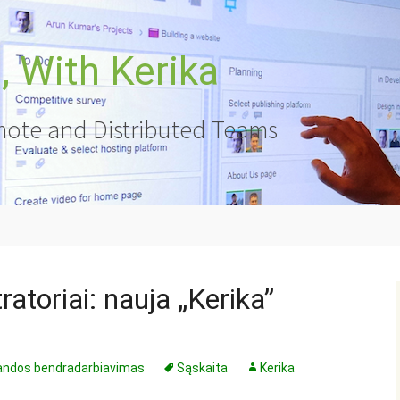
 With Kerika
ote and Distributed Teams
atoriai: nauja „Kerika”
ndos bendradarbiavimas
Sąskaita
Kerika