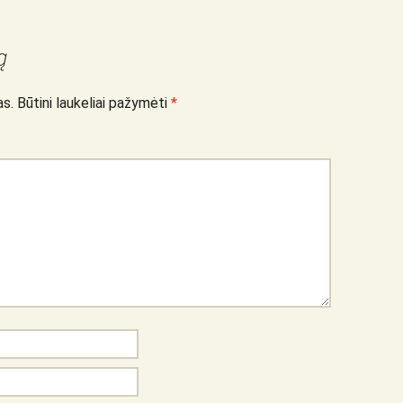
ą
as.
Būtini laukeliai pažymėti
*