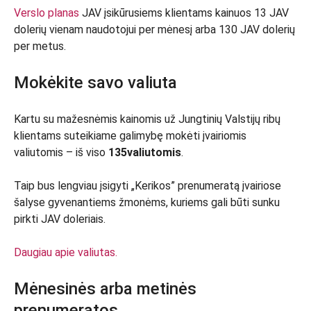
Verslo planas
JAV įsikūrusiems klientams kainuos 13 JAV
dolerių vienam naudotojui per mėnesį arba 130 JAV dolerių
per metus.
Mokėkite savo valiuta
Kartu su mažesnėmis kainomis už Jungtinių Valstijų ribų
klientams suteikiame galimybę mokėti įvairiomis
valiutomis – iš viso
135
valiutomis
.
Taip bus lengviau įsigyti „Kerikos” prenumeratą įvairiose
šalyse gyvenantiems žmonėms, kuriems gali būti sunku
pirkti JAV doleriais.
Daugiau apie valiutas.
Mėnesinės arba metinės
prenumeratos