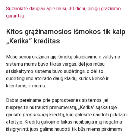
Sužinokite daugiau apie mūsų 30 dienų pinigų grąžinimo
garantiją
.
Kitos grąžinamosios išmokos tik kaip
„Kerika” kreditas
Mūsų senoji grąžinamųjų išmokų skaičiavimo ir valdymo
sistema mums buvo tikras vargas: dėl jos mūsų
atsiskaitymo sistema buvo sudėtinga, o dėl to
sudėtingumo atsirado daug klaidų, kurios kenkė ir
klientams, ir mums.
Dabar pereiname prie paprastesnės sistemos: jei
nuspręsite nutraukti prenumeratą, „Kerika” sąskaitoje
gausite
proporcingą
kreditą, kurį galėsite naudoti pirkdami
ateityje. Kreditų galiojimo laikas nesibaigia ir jų negalima
išsigryninti: juos galima naudoti tik būsimiems pirkimams.