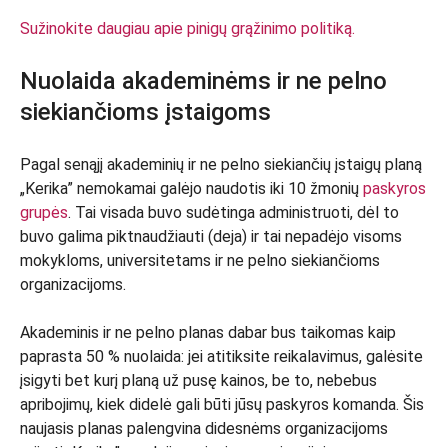
Sužinokite daugiau apie pinigų grąžinimo politiką.
Nuolaida akademinėms ir ne pelno
siekiančioms įstaigoms
Pagal senąjį akademinių ir ne pelno siekiančių įstaigų planą
„Kerika” nemokamai galėjo naudotis iki 10 žmonių
paskyros
grupės
. Tai visada buvo sudėtinga administruoti, dėl to
buvo galima piktnaudžiauti (deja) ir tai nepadėjo visoms
mokykloms, universitetams ir ne pelno siekiančioms
organizacijoms.
Akademinis ir ne pelno planas dabar bus taikomas kaip
paprasta 50 % nuolaida: jei atitiksite reikalavimus, galėsite
įsigyti bet kurį planą už pusę kainos, be to, nebebus
apribojimų, kiek didelė gali būti jūsų paskyros komanda. Šis
naujasis planas palengvina didesnėms organizacijoms