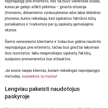
neprisijungę prie interneto, nes tai buvo vienintelis būdas,
kuriuo jie galėjo atlikti pirkimus – įprasta situacija
žmonėms, dirbantiems vyriausybinėse arba labai didelėse
įmonėse, kurios reikalauja, kad sąskaitos faktūros būtų
pateikiamos ir tvarkomos per jų sąskaitų apmokėjimo
skyrius.
Šiems senesniems klientams ir toliau bus galima naudotis
neprisijungus prie interneto, tačiau bus griežtai laikomasi
šios nuostatos: laiku neapmokėjus sąskaitų faktūrų,
susijusios prenumeratos bus atšauktos.
Jei esate naujas klientas, kuriam reikalingas neprisijungęs
metodas,
susisiekite su mumis
!
Lengviau pakeisti naudotojus
paskyroje