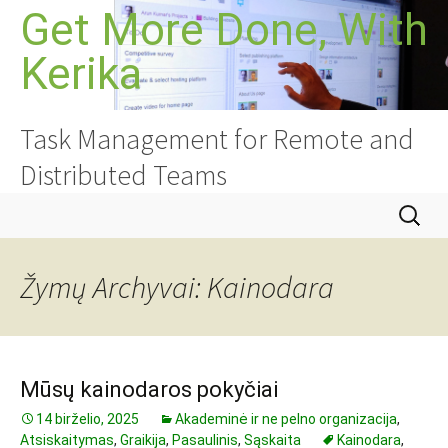
Pereiti
Get More Done, With
prie
Kerika
turinio
Task Management for Remote and
Distributed Teams
Ieškoti:
Žymų Archyvai: Kainodara
Mūsų kainodaros pokyčiai
14 birželio, 2025
Akademinė ir ne pelno organizacija
,
Atsiskaitymas
,
Graikija
,
Pasaulinis
,
Sąskaita
Kainodara
,