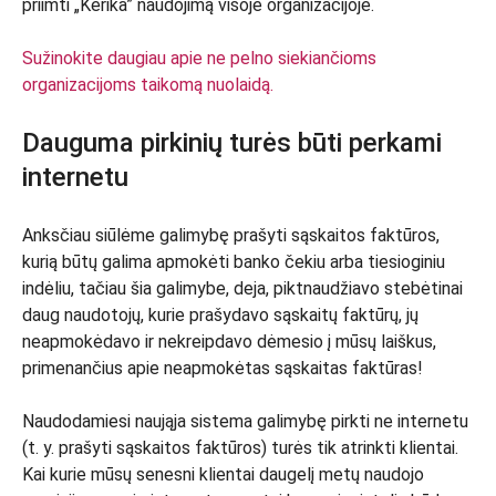
priimti „Kerika” naudojimą visoje organizacijoje.
Sužinokite daugiau apie ne pelno siekiančioms
organizacijoms taikomą nuolaidą.
Dauguma pirkinių turės būti perkami
internetu
Anksčiau siūlėme galimybę prašyti sąskaitos faktūros,
kurią būtų galima apmokėti banko čekiu arba tiesioginiu
indėliu, tačiau šia galimybe, deja, piktnaudžiavo stebėtinai
daug naudotojų, kurie prašydavo sąskaitų faktūrų, jų
neapmokėdavo ir nekreipdavo dėmesio į mūsų laiškus,
primenančius apie neapmokėtas sąskaitas faktūras!
Naudodamiesi naująja sistema galimybę pirkti ne internetu
(t. y. prašyti sąskaitos faktūros) turės tik atrinkti klientai.
Kai kurie mūsų senesni klientai daugelį metų naudojo