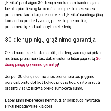
„Kerika” pasibaigus 30 dienų nemokamam bandomajam
laikotarpiui: tiesiog kelis mėnesius pirkite mėnesines
prenumeratas, o kai įsitikinsite, kad „Kerika” naudinga jūsų
komandos produktyvumui, pereikite prie metinių
prenumeratų, kad sutaupytumėte lėšų.
30 dienų pinigų grąžinimo garantija
O kad naujiems klientams būtų dar lengviau drąsiai pirkti
metines prenumeratas, dabar siūlome labai paprastą
30
dienų pinigų grąžinimo garantiją
!
Jei per 30 dienų nuo metinės prenumeratos įsigijimo
persigalvojate dėl bet kokios priežasties, galite prašyti
grąžinti visą už įsigytą prekę sumokėtą sumą.
Dabar jums nebereikės nerimauti, ar paspaudę mygtuką
Pirkti nepadarysite klaidos!