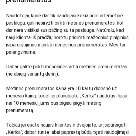
Naudotojai, kurie dar tik naudojasi kokia nors internetine
paslauga, gali nesiryžti pirkti metinės prenumeratos, kol
dar nėra visiškai susipažinę su ta paslauga. Natūralu, kad
nauji klientai iš pradžių norėtų prisiimti mažesnius piniginius
įsipareigojimus ir pirkti mėnesines prenumeratas. Mes tai
palengviname.
Dabar galite pirkti mėnesines arba metines prenumeratas
(ne abiejų variantų derinį).
Metinės prenumeratos kaina yra 10 kartų didesnė už
mėnesio kainą, todėl jei planuojate „Kerika” naudotis ilgiau
nei 10 mėnesių, jums bus pigiau įsigyti metinę
prenumeratą.
Tačiau jei esate naujas klientas ir dvejojate, ar įsipareigoti
„Kerika”, dabar turite labai paprastą būdą tęsti naudojimąsi