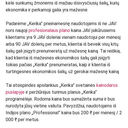
kėlė sunkumų žmonėms iš mažiau išsivysčiusių šalių, kurių
ekonomika ir perkamoji galia yra mažesnė.
Padarėme „Kerika” prieinamesnę naudotojams iš ne JAV:
nors naujoji
profesionalaus plano
kaina JAV įsikūrusiems
klientams yra 9 JAV doleriai vienam naudotojui per mėnesį
arba 90 JAV dolerių per metus, klientai iš beveik visų kitų
šalių gali įsigyti prenumeratą už mažesnę kainą. Tai reiškia,
kad klientai iš mažesnės ekonomikos šalių gali įsigyti
tokias pačias „Kerika” prenumeratas, kaip ir klientai iš
turtingesnės ekonomikos šalių, už gerokai mažesnę kainą.
Tai atsispindės apsilankius „Kerika” svetainės
kainodaros
puslapyje
ir peržiūrėjus turimus planus „Kerika”
programėlėje. Rodoma kaina bus sumažinta suma ir bus
nurodyta jūsų vietine valiuta. Pavyzdžiui, naudotojams iš
Indijos plano „Professional” kaina bus 200 ₹ per mėnesį / 2
000 ₹ per metus.