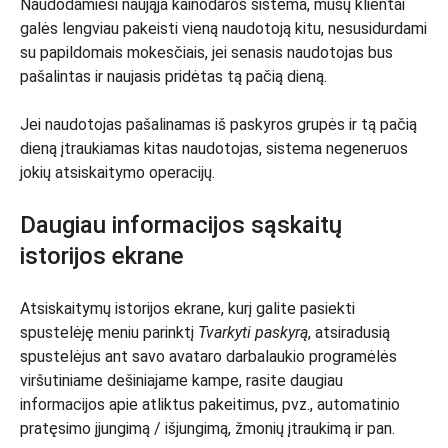
Naudodamiesi naująja kainodaros sistema, mūsų klientai
galės lengviau pakeisti vieną naudotoją kitu, nesusidurdami
su papildomais mokesčiais, jei senasis naudotojas bus
pašalintas ir naujasis pridėtas tą pačią dieną.
Jei naudotojas pašalinamas iš paskyros grupės ir tą pačią
dieną įtraukiamas kitas naudotojas, sistema negeneruos
jokių atsiskaitymo operacijų.
Daugiau informacijos sąskaitų
istorijos ekrane
Atsiskaitymų istorijos ekrane, kurį galite pasiekti
spustelėję meniu parinktį
Tvarkyti paskyrą
, atsiradusią
spustelėjus ant savo avataro darbalaukio programėlės
viršutiniame dešiniajame kampe, rasite daugiau
informacijos apie atliktus pakeitimus, pvz., automatinio
pratęsimo įjungimą / išjungimą, žmonių įtraukimą ir pan.