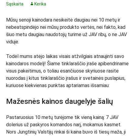
Sąskaita
Kerika
Mūsų senoji kainodara nesikeitė daugiau nei 10 metų ir
nebeatspindėjo nei mūsų produkto vertės, nei fakto, kad
šiuo metu daugiau naudotojų turime už JAV ribų, o ne JAV
viduje.
Todėl mums atėjo laikas visais atžvilgiais atnaujinti savo
kainodaros modelį! Šiame tinklaraščio įraše apibendriname
visus pakeitimus, o toliau esančiuose skyriuose rasite
nuorodas į kitus tinklaraščio įrašus ir svetainės puslapius,
kuriuose kiekvienas punktas aptariamas išsamiau:
Mažesnės kainos daugelyje šalių
Pastaruosius 10 metų turėjome tik vieną kainą: 7 JAV
dolerius už paskyros komandos narį, mokamus kasmet.
Nors Jungtinių Valstijų rinkai ši kaina buvo iš tiesų maža, ji