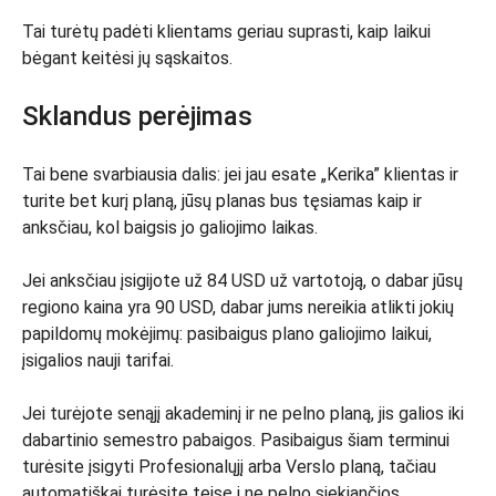
Tai turėtų padėti klientams geriau suprasti, kaip laikui
bėgant keitėsi jų sąskaitos.
Sklandus perėjimas
Tai bene svarbiausia dalis: jei jau esate „Kerika” klientas ir
turite bet kurį planą, jūsų planas bus tęsiamas kaip ir
anksčiau, kol baigsis jo galiojimo laikas.
Jei anksčiau įsigijote už 84 USD už vartotoją, o dabar jūsų
regiono kaina yra 90 USD, dabar jums nereikia atlikti jokių
papildomų mokėjimų: pasibaigus plano galiojimo laikui,
įsigalios nauji tarifai.
Jei turėjote senąjį akademinį ir ne pelno planą, jis galios iki
dabartinio semestro pabaigos. Pasibaigus šiam terminui
turėsite įsigyti Profesionalųjį arba Verslo planą, tačiau
automatiškai turėsite teisę į ne pelno siekiančios