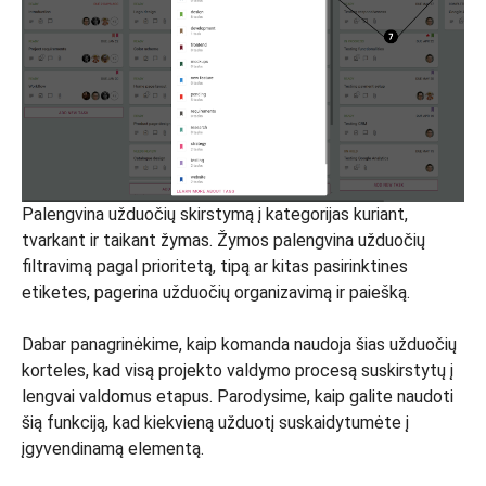
Palengvina užduočių skirstymą į kategorijas kuriant,
tvarkant ir taikant žymas. Žymos palengvina užduočių
filtravimą pagal prioritetą, tipą ar kitas pasirinktines
etiketes, pagerina užduočių organizavimą ir paiešką.
Dabar panagrinėkime, kaip komanda naudoja šias užduočių
korteles, kad visą projekto valdymo procesą suskirstytų į
lengvai valdomus etapus. Parodysime, kaip galite naudoti
šią funkciją, kad kiekvieną užduotį suskaidytumėte į
įgyvendinamą elementą.