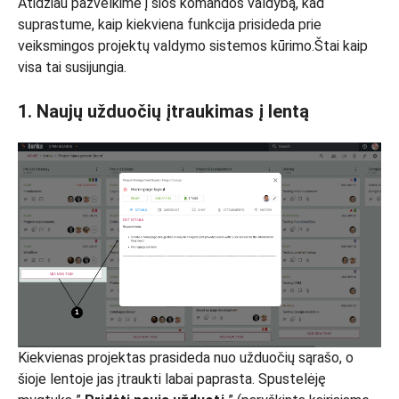
Atidžiau pažvelkime į šios komandos valdybą, kad
suprastume, kaip kiekviena funkcija prisideda prie
veiksmingos projektų valdymo sistemos kūrimo.Štai kaip
visa tai susijungia.
1. Naujų užduočių įtraukimas į lentą
Kiekvienas projektas prasideda nuo užduočių sąrašo, o
šioje lentoje jas įtraukti labai paprasta. Spustelėję