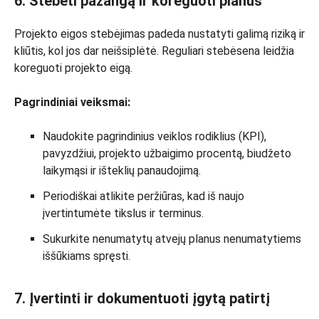
6. Stebėti pažangą ir koreguoti planus
Projekto eigos stebėjimas padeda nustatyti galimą riziką ir
kliūtis, kol jos dar neišsiplėtė. Reguliari stebėsena leidžia
koreguoti projekto eigą.
Pagrindiniai veiksmai:
Naudokite pagrindinius veiklos rodiklius (KPI),
pavyzdžiui, projekto užbaigimo procentą, biudžeto
laikymąsi ir išteklių panaudojimą.
Periodiškai atlikite peržiūras, kad iš naujo
įvertintumėte tikslus ir terminus.
Sukurkite nenumatytų atvejų planus nenumatytiems
iššūkiams spręsti.
7. Įvertinti ir dokumentuoti įgytą patirtį