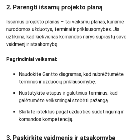
2. Parengti išsamų projekto planą
Išsamus projekto planas – tai veiksmų planas, kuriame
nurodomos užduotys, terminai ir priklausomybės. Jis
užtikrina, kad kiekvienas komandos narys suprastų savo
vaidmenį ir atsakomybę.
Pagrindiniai veiksmai:
Naudokite Gantto diagramas, kad nubrėžtumėte
terminus ir užduočių priklausomybę.
Nustatykite etapus ir galutinius terminus, kad
galėtumėte veiksmingai stebėti pažangą.
Skirkite išteklius pagal užduoties sudėtingumą ir
komandos kompetenciją.
3. Paskirkite vaidmenis ir atsakomybę