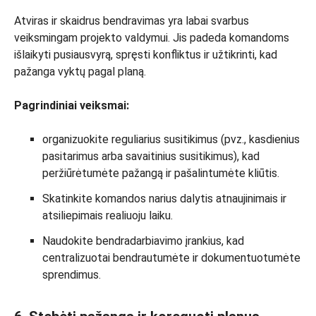
Atviras ir skaidrus bendravimas yra labai svarbus
veiksmingam projekto valdymui. Jis padeda komandoms
išlaikyti pusiausvyrą, spręsti konfliktus ir užtikrinti, kad
pažanga vyktų pagal planą.
Pagrindiniai veiksmai:
organizuokite reguliarius susitikimus (pvz., kasdienius
pasitarimus arba savaitinius susitikimus), kad
peržiūrėtumėte pažangą ir pašalintumėte kliūtis.
Skatinkite komandos narius dalytis atnaujinimais ir
atsiliepimais realiuoju laiku.
Naudokite bendradarbiavimo įrankius, kad
centralizuotai bendrautumėte ir dokumentuotumėte
sprendimus.