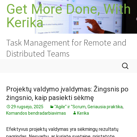
Pereiti
Get More Done, With
prie
Kerika
turinio
Task Management for Remote and
Distributed Teams
Ieškoti:
Projektų valdymo įvaldymas: Žingsnis po
žingsnio, kaip pasiekti sėkmę
29 rugsėjo, 2025
"Agile" ir "Scrum
,
Geriausia praktika
,
Komandos bendradarbiavimas
Kerika
Efektyvus projektų valdymas yra sėkmingų rezultatų
pagrindas. Nesvarbu, ar kuriate svetainę, pristatote