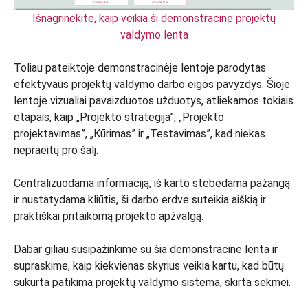
Išnagrinėkite, kaip veikia ši demonstracinė projektų
valdymo lenta
Toliau pateiktoje demonstracinėje lentoje parodytas
efektyvaus projektų valdymo darbo eigos pavyzdys. Šioje
lentoje vizualiai pavaizduotos užduotys, atliekamos tokiais
etapais, kaip „Projekto strategija”, „Projekto
projektavimas”, „Kūrimas” ir „Testavimas”, kad niekas
nepraeitų pro šalį.
Centralizuodama informaciją, iš karto stebėdama pažangą
ir nustatydama kliūtis, ši darbo erdvė suteikia aiškią ir
praktiškai pritaikomą projekto apžvalgą.
Dabar giliau susipažinkime su šia demonstracine lenta ir
supraskime, kaip kiekvienas skyrius veikia kartu, kad būtų
sukurta patikima projektų valdymo sistema, skirta sėkmei.