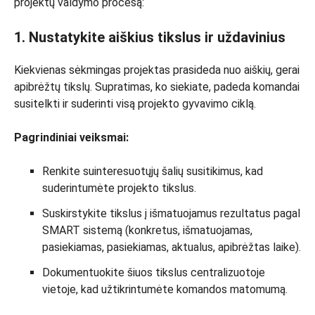
projektų valdymo procesą:
1. Nustatykite aiškius tikslus ir uždavinius
Kiekvienas sėkmingas projektas prasideda nuo aiškių, gerai
apibrėžtų tikslų. Supratimas, ko siekiate, padeda komandai
susitelkti ir suderinti visą projekto gyvavimo ciklą.
Pagrindiniai veiksmai:
Renkite suinteresuotųjų šalių susitikimus, kad
suderintumėte projekto tikslus.
Suskirstykite tikslus į išmatuojamus rezultatus pagal
SMART sistemą (konkretus, išmatuojamas,
pasiekiamas, pasiekiamas, aktualus, apibrėžtas laike).
Dokumentuokite šiuos tikslus centralizuotoje
vietoje, kad užtikrintumėte komandos matomumą.