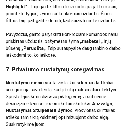
Highlight”.
Taip galite filtruoti užduotis pagal terminus,
prioriteto lygius, žymes ar konkrečias užduotis. Šiuos
filtrus taip pat galite derinti, kad surastumėte užduotis.
Pavyzdžiui, galite paryškinti konkrečiam komandos nariui
priskirtas užduotis, pažymėtas žyma
„maketai
„, ir jų
būseną
„Paruošta
„. Taip sutaupysite daug rankinio darbo
ieškodami to, ko ieškote.
7. Privatumo nustatymų koregavimas
Nustatymų meniu
yra ta vieta, kur ši komanda tiksliai
sureguliuoja savo lentą, kad ji būtų maksimaliai efektyvi.
Spustelėjus krumpliaračio piktogramą viršutiniame
dešiniajame kampe, rodomi keturi skirtukai:
Apžvalga
,
Nustatymai
,
Stulpeliai
ir
Žymos
. Kiekvienas skirtukas
atlieka tam tikrą vaidmenį optimizuojant darbo eigą.
Suskirstykime juos: