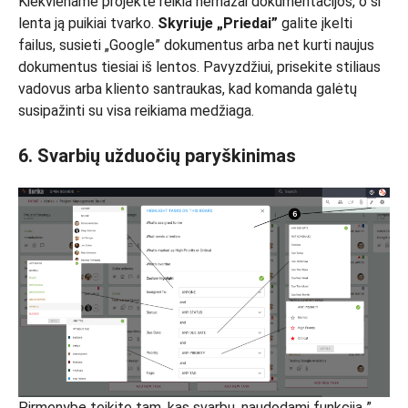
Kiekviename projekte reikia nemažai dokumentacijos, o ši
lenta ją puikiai tvarko.
Skyriuje „Priedai”
galite įkelti
failus, susieti „Google” dokumentus arba net kurti naujus
dokumentus tiesiai iš lentos. Pavyzdžiui, prisekite stiliaus
vadovus arba kliento santraukas, kad komanda galėtų
susipažinti su visa reikiama medžiaga.
6. Svarbių užduočių paryškinimas
Pirmenybę teikite tam, kas svarbu, naudodami funkciją ”