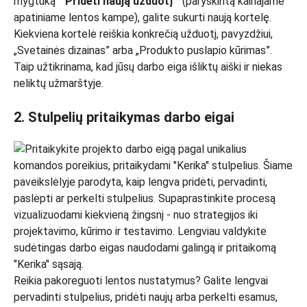
mygtuką ”
Pridėti naują užduotį
” (paryškintą kairiajame
apatiniame lentos kampe), galite sukurti naują kortelę.
Kiekviena kortelė reiškia konkrečią užduotį, pavyzdžiui,
„Svetainės dizainas” arba „Produkto puslapio kūrimas”.
Taip užtikrinama, kad jūsų darbo eiga išliktų aiški ir niekas
neliktų užmarštyje.
2. Stulpelių pritaikymas darbo eigai
Reikia pakoreguoti lentos nustatymus? Galite lengvai
pervadinti stulpelius, pridėti naujų arba perkelti esamus,