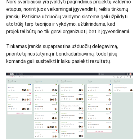
Nors svarbiausia yra įvaldyti pagrindinius projektų valdymo
etapus, norint juos veiksmingai įgyvendinti, reikia tinkamų
įrankių. Patikima užduočių valdymo sistema gali užpildyti
atotrūkį tarp teorijos ir vykdymo, užtikrindama, kad
projektai būtų ne tik gerai organizuoti, bet ir įgyvendinami.
Tinkamas įrankis supaprastina užduočių delegavimą,
prioritetų nustatymą ir bendradarbiavimą, todėl jūsų
komanda gali susitelkti ir laiku pasiekti rezultatų.