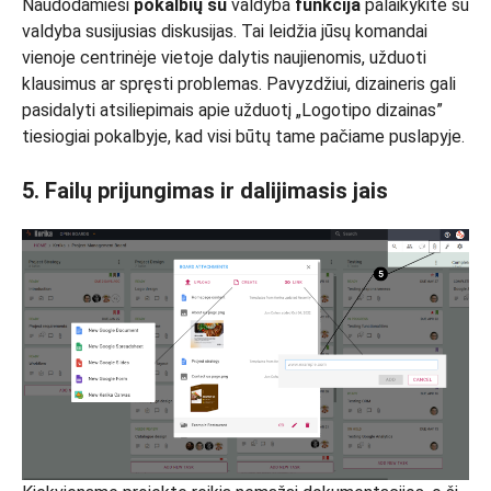
Naudodamiesi
pokalbių su
valdyba
funkcija
palaikykite su
valdyba susijusias diskusijas. Tai leidžia jūsų komandai
vienoje centrinėje vietoje dalytis naujienomis, užduoti
klausimus ar spręsti problemas. Pavyzdžiui, dizaineris gali
pasidalyti atsiliepimais apie užduotį „Logotipo dizainas”
tiesiogiai pokalbyje, kad visi būtų tame pačiame puslapyje.
5. Failų prijungimas ir dalijimasis jais