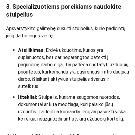
3. Specializuotiems poreikiams naudokite
stulpelius
Apsvarstykite galimybę sukurti stulpelius, kurie padidintų
jūsų darbo eigos vertę:
Atsilikimas:
Erdvė užduotims, kurios yra
suplanuotos, bet dar neparengtos patekti į
pagrindinę darbo eigą. Tai padeda nustatyti užduočių
prioritetus, kai komanda yra pasirengusi imtis daugiau
darbo, išlaikant aktyvius stulpelius švarius ir
sutelktus.
Ištekliai:
Stulpelis, kuriame saugomos nuorodos,
dokumentai ar kita medžiaga, kuri palaiko jūsų
užduotis. Tai leidžia komandai lengvai pasiekti viską,
ko reikia, neužgriozdinant atskirų užduočių kortelių.