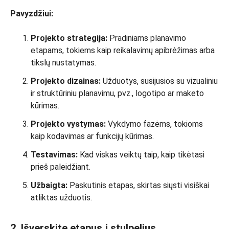
Pavyzdžiui:
Projekto strategija:
Pradiniams planavimo
etapams, tokiems kaip reikalavimų apibrėžimas arba
tikslų nustatymas.
Projekto dizainas:
Užduotys, susijusios su vizualiniu
ir struktūriniu planavimu, pvz., logotipo ar maketo
kūrimas.
Projekto vystymas:
Vykdymo fazėms, tokioms
kaip kodavimas ar funkcijų kūrimas.
Testavimas:
Kad viskas veiktų taip, kaip tikėtasi
prieš paleidžiant.
Užbaigta:
Paskutinis etapas, skirtas siųsti visiškai
atliktas užduotis.
2. Išverskite etapus į stulpelius