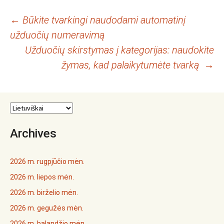
Įrašo
←
Būkite tvarkingi naudodami automatinį
užduočių numeravimą
navigacija
Užduočių skirstymas į kategorijas: naudokite
žymas, kad palaikytumėte tvarką
→
Archives
2026 m. rugpjūčio mėn.
2026 m. liepos mėn.
2026 m. birželio mėn.
2026 m. gegužės mėn.
2026 m. balandžio mėn.