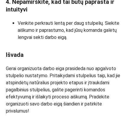
4. Nepamirškite, kad tai būtų paprasta ir
intuityvi
Venkite perkrauti lentą per daug stulpelių. Siekite
aiškumo ir paprastumo, kad jūsų komanda galėtų
lengvai sekti darbo eigą.
Išvada
Gerai organizuota darbo eiga prasideda nuo apgalvoto
stulpelio nustatymo. Pritaikydami stulpelius taip, kad jie
atspindėtų natūralius projekto etapus ir įtraukdami
pagalbinius stulpelius, galite pagerinti komandos
efektyvumą ir išlaikyti proceso aiškumą. Pradėkite
organizuoti savo darbo eigą šiandien ir patirkite
privalumus!