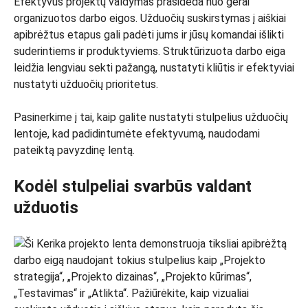
Efektyvus projektų valdymas prasideda nuo gerai
organizuotos darbo eigos. Užduočių suskirstymas į aiškiai
apibrėžtus etapus gali padėti jums ir jūsų komandai išlikti
suderintiems ir produktyviems. Struktūrizuota darbo eiga
leidžia lengviau sekti pažangą, nustatyti kliūtis ir efektyviai
nustatyti užduočių prioritetus.
Pasinerkime į tai, kaip galite nustatyti stulpelius užduočių
lentoje, kad padidintumėte efektyvumą, naudodami
pateiktą pavyzdinę lentą.
Kodėl stulpeliai svarbūs valdant
užduotis