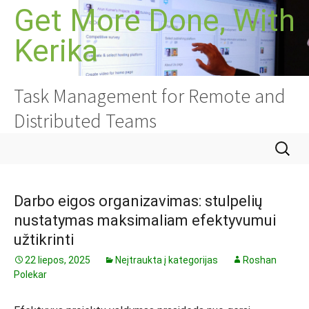
Pereiti
Get More Done, With
prie
Kerika
turinio
Task Management for Remote and
Distributed Teams
Ieškoti:
Darbo eigos organizavimas: stulpelių
nustatymas maksimaliam efektyvumui
užtikrinti
22 liepos, 2025
Neįtraukta į kategorijas
Roshan
Polekar