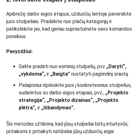
Apibrėžę darbo eigos etapus, užduočių lentoje paverskite
juos stulpeliais. Pradėkite nuo plačių kategorijų ir
patikslinkite jas, kad geriau suprastumėte savo komandos
poreikius.
Pavyzdžiui:
Galite pradėti nuo esminių stulpelių, pvz
„Daryti“,
„vykdoma“,
ir
„Baigta”
nustatyti pagrindinį srautą.
Palaipsniui išplėskite juos į konkretesnius stulpelius,
suderintus su darbo eigos etapais, pvz.,
„Projekto
strategija“, „Projekto dizainas“, „Projekto
plėtra“,
ir
„Išbandymas”.
Šis metodas užtikrina, kad jūsų stulpeliai būtų intuityvūs,
pritaikomi ir pritaikyti natūraliai jūsų užduočių eigai