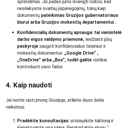
sprendimas. Jis padės jums išvengti rizikos, kad
nesilaikysite svarbių įsipareigojimų, tokių kaip
dokumentų
pateikimas
Gruzijos
gubernatoriaus
biurui
arba
Gruzijos
mokesčių departamentui
.
Konfidencialių dokumentų apsauga:
tai vienintelė
darbo eigos valdymo priemonė,
leidžianti jūsų
paskyroje
saugoti konfidencialius teisinius ir
mokesčių dokumentus.
„Google
Drive”
,
„OneDrive” arba „Box”, todėl galite
visiškai
kontroliuoti savo failus.
4. Kaip naudoti
Jei norite rasti įmonę Gruzijoje, atlikite šiuos šešis
veiksmus:
Pradėkite konsultacijas:
atsisiųskite šabloną ir
išanalizuokite visą planą. Perskaitykite skyrių ”