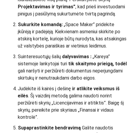
Projektavimas ir tyrimas”
, kad prieš investuodami
pinigus į pasiūlymą sukurtumėte tvirtą pagrindą.
Sukurkite komandą:
„Space Maker” pridėkite
įkūrėją ir padėjėją. Kiekvienam asmeniui skirkite po
atskirą kortelę, kurioje būtų nurodyta, kas atsakingas
už valstybės paraiškas ar vietinius leidimus.
Suinteresuotųjų šalių
dalyvavimas
:
„Kareya”
sistemoje lankytojai turi
tik skaitymo prieigą, todėl
gali naršyti ir peržiūrėti dokumentus neperjungdami
skirtukų ir nenutraukdami darbo eigos.
Judėkite iš kairės į dešinę
ir atlikite
veiksmus
iš
eilės
. Šį vaizdinį metodą galima naudoti norint
peržiūrėti skyrių „Licencijavimas ir atitiktis”. Baigę šį
skyrių, pereikite prie skyriaus „Finansai ir vidaus
kontrolė”.
Supaprastinkite bendravimą
Galite naudotis