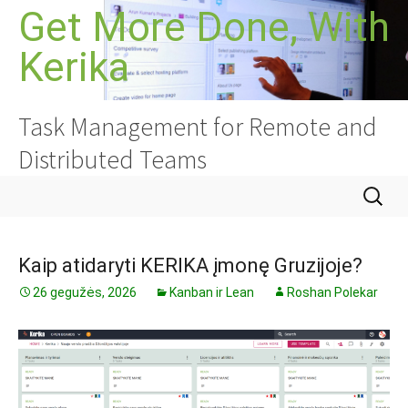
Pereiti
Get More Done, With
prie
Kerika
turinio
Task Management for Remote and
Distributed Teams
Ieškoti:
Kaip atidaryti KERIKA įmonę Gruzijoje?
26 gegužės, 2026
Kanban ir Lean
Roshan Polekar