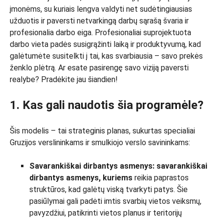
įmonėms, su kuriais lengva valdyti net sudėtingiausias
užduotis ir paversti netvarkingą darbų sąrašą švaria ir
profesionalia darbo eiga. Profesionaliai suprojektuota
darbo vieta padės susigrąžinti laiką ir produktyvumą, kad
galėtumėte susitelkti į tai, kas svarbiausia – savo prekės
ženklo plėtrą. Ar esate pasirengę savo viziją paversti
realybe? Pradėkite jau šiandien!
1. Kas gali naudotis šia programėle?
Šis modelis – tai strateginis planas, sukurtas specialiai
Gruzijos verslininkams ir smulkiojo verslo savininkams:
Savarankiškai dirbantys
asmenys: savarankiškai
dirbantys asmenys, kuriems
reikia paprastos
struktūros, kad galėtų viską tvarkyti patys. Šie
pasiūlymai gali padėti imtis svarbių vietos veiksmų,
pavyzdžiui, patikrinti vietos planus ir teritorijų