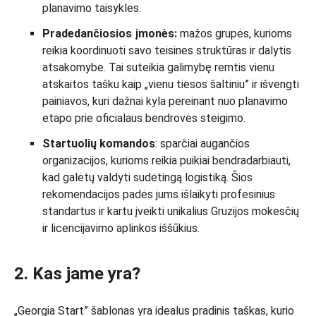
planavimo taisykles.
Pradedančiosios įmonės:
mažos grupės, kurioms
reikia koordinuoti savo teisines struktūras ir dalytis
atsakomybe. Tai suteikia galimybę remtis vienu
atskaitos tašku kaip „vienu tiesos šaltiniu” ir išvengti
painiavos, kuri dažnai kyla pereinant nuo planavimo
etapo prie oficialaus bendrovės steigimo.
Startuolių komandos
: sparčiai augančios
organizacijos, kurioms reikia puikiai bendradarbiauti,
kad galėtų valdyti sudėtingą logistiką. Šios
rekomendacijos padės jums išlaikyti profesinius
standartus ir kartu įveikti unikalius Gruzijos mokesčių
ir licencijavimo aplinkos iššūkius.
2. Kas jame yra?
„Georgia Start” šablonas yra idealus pradinis taškas, kurio