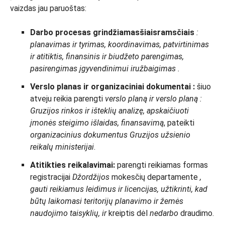
vaizdas jau paruoštas:
Darbo procesas grindžiamas
šiais
ramsčiais
:
planavimas ir tyrimas, koordinavimas, patvirtinimas
ir atitiktis, finansinis ir biudžeto parengimas,
pasirengimas įgyvendinimui ir
užbaigimas
.
Verslo planas ir organizaciniai dokumentai :
šiuo
atveju reikia parengti
verslo
planą
ir
verslo
planą
:
Gruzijos rinkos ir išteklių analizę, apskaičiuoti
įmonės steigimo išlaidas, finansavimą
, pateikti
organizacinius dokumentus
Gruzijos užsienio
reikalų ministerijai
.
Atitikties reikalavimai:
parengti reikiamas formas
registracijai
Džordžijos
mokesčių departamente
,
gauti reikiamus leidimus ir licencijas, užtikrinti, kad
būtų laikomasi teritorijų planavimo ir žemės
naudojimo taisyklių, ir
kreiptis dėl
nedarbo
draudimo.