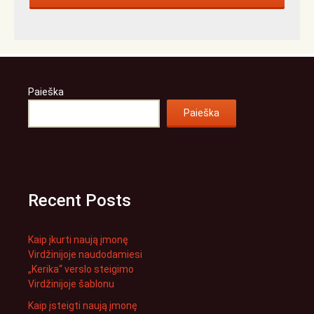
Paieška
Paieška
Recent Posts
Kaip įkurti naują įmonę
Virdžinijoje naudodamiesi
„Kerika“ verslo steigimo
Virdžinijoje šablonu
Kaip įsteigti naują įmonę