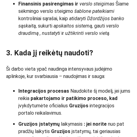
Finansinis pasirengimas ir
verslo steigimas
Šiame
sėkmingo verslo steigimo
šablone
pateikiami
kontroliniai sąrašai, kaip
atidaryti
Džordžijos
banko
sąskaitą
, sukurti
apskaitos sistemą,
gauti
verslo
draudimą
,
nustatyti
ir
užtikrinti
verslo vietą
.
3. Kada jį reikėtų naudoti?
Ši darbo vieta ypač naudinga intensyvaus judėjimo
aplinkoje, kur svarbiausia – naudojimas ir sauga:
Integracijos procesas
Naudokite šį modelį, jei jums
reikia
pakartojamo ir patikimo
proceso,
kad
įvykdytumėte oficialius
Gruzijos
integracijos
portalo reikalavimus.
Gruzijos
įstatymų
laikymasis
:
jei norite
nuo pat
pradžių laikytis
Gruzijos
įstatymų, tai geriausias