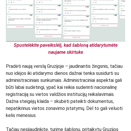
Spustelėkite paveikslėlį, kad šabloną atidarytumėte
naujame skirtuke
Pradėti naują verslą Gruzijoje – jaudinantis žingsnis, tačiau
nuo idėjos iki atidarymo dienos dažnai tenka susidurti su
administraciniais sunkumais. Administraciniai aspektai gali
būti labai sudėtingi, ypač kai reikia suderinti nacionalinę
registraciją su vietos valdžios institucijų reikalavimais.
Dažna steigėjų klaida – skubėti pateikti dokumentus,
nepatikrinus vietos zonavimo įstatymų. Dėl to gali vėluoti
kelis mėnesius.
Tačiau nesijaudinkite, turime šablonų, pritaikytų Gruzijos