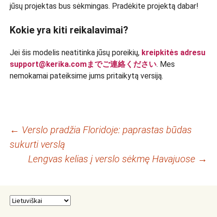
jūsų projektas bus sėkmingas. Pradėkite projektą dabar!
Kokie yra kiti reikalavimai?
Jei šis modelis neatitinka jūsų poreikių,
kreipkitės adresu
support@kerika.comまでご連絡ください
. Mes
nemokamai pateiksime jums pritaikytą versiją.
Įrašo
←
Verslo pradžia Floridoje: paprastas būdas
sukurti verslą
navigacija
Lengvas kelias į verslo sėkmę Havajuose
→