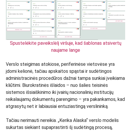
Spustelėkite paveikslėlį viršuje, kad šablonas atsivertų
naujame lange
Verslo steigimas atokiose, periferinėse vietovėse yra
įdomi kelionė, tačiau apskaitos spąstai ir sudėtingos
administracinės procedūros dažnai tampa sunkiai įveikiama
kliūtimi. Biurokratinės išlaidos – nuo šalies teisinės
sistemos išsiaiškinimo iki įvairių nacionalinių institucijų
reikalaujamų dokumentų parengimo – yra pakankamos, kad
atgrasytų net ir labiausiai entuziastingą verslininką.
Tačiau nerimauti nereikia. „Kerika Alaska“ verslo modelis
sukurtas siekiant supaprastinti šį sudėtingą procesą,