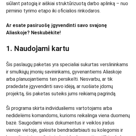
siūlant patogią ir aiškiai struktūrizuotą darbo aplinką – nuo
pirminio tyrimo etapo iki oficialios rinkodaros.
Ar esate pasiruošę įgyvendinti savo svajonę
Aliaskoje? Neskubėkite!
1. Naudojami kartu
Šis paslaugų paketas yra specialiai sukurtas verslininkams
ir smulkiųjų įmonių savininkams, gyvenantiems Aliaskoje
arba planuojantiems ten persikelti. Nesvarbu, ar tik
pradedate įgyvendinti savo idėją, ar ruošiate įdomų
projektą, šis paketas suteiks jums reikiamą pagrindą.
Ši programa skirta individualiems vartotojams arba
nedidelėms komandoms, kurioms reikalinga viena duomenų
bazė. Saugodami visus dokumentus ir veiklos įrašus
vienoje vietoje, galėsite bendradarbiauti su kolegomis ir