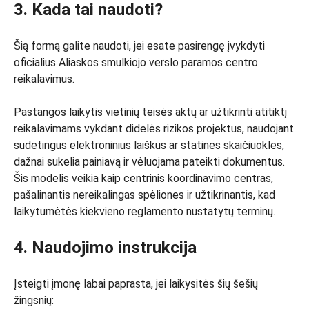
3. Kada tai naudoti?
Šią formą galite naudoti, jei esate pasirengę įvykdyti
oficialius Aliaskos smulkiojo verslo paramos centro
reikalavimus.
Pastangos laikytis vietinių teisės aktų ar užtikrinti atitiktį
reikalavimams vykdant didelės rizikos projektus, naudojant
sudėtingus elektroninius laiškus ar statines skaičiuokles,
dažnai sukelia painiavą ir vėluojama pateikti dokumentus.
Šis modelis veikia kaip centrinis koordinavimo centras,
pašalinantis nereikalingas spėliones ir užtikrinantis, kad
laikytumėtės kiekvieno reglamento nustatytų terminų.
4. Naudojimo instrukcija
Įsteigti įmonę labai paprasta, jei laikysitės šių šešių
žingsnių: