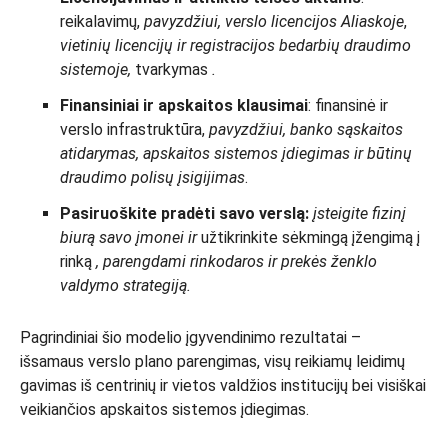
reikalavimų,
pavyzdžiui, verslo licencijos Aliaskoje
,
vietinių licencijų
ir registracijos bedarbių draudimo
sistemoje,
tvarkymas
.
Finansiniai ir apskaitos klausimai
: finansinė ir
verslo infrastruktūra,
pavyzdžiui, banko sąskaitos
atidarymas, apskaitos sistemos įdiegimas ir būtinų
draudimo polisų įsigijimas
.
Pasiruoškite pradėti savo verslą:
įsteigite fizinį
biurą savo įmonei ir
užtikrinkite sėkmingą įžengimą į
rinką
, parengdami rinkodaros ir prekės ženklo
valdymo strategiją.
Pagrindiniai šio modelio įgyvendinimo rezultatai –
išsamaus verslo plano parengimas, visų reikiamų leidimų
gavimas iš centrinių ir vietos valdžios institucijų bei visiškai
veikiančios apskaitos sistemos įdiegimas.