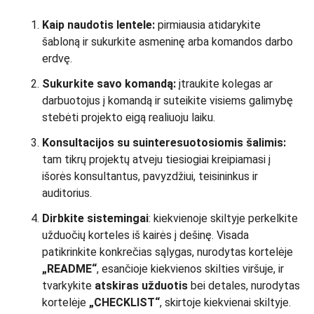
Kaip naudotis lentele:
pirmiausia atidarykite
šabloną ir sukurkite asmeninę arba komandos darbo
erdvę.
Sukurkite savo komandą:
įtraukite kolegas ar
darbuotojus į komandą ir suteikite visiems galimybę
stebėti projekto eigą realiuoju laiku.
Konsultacijos su suinteresuotosiomis šalimis:
tam tikrų projektų atveju tiesiogiai kreipiamasi į
išorės konsultantus, pavyzdžiui, teisininkus ir
auditorius.
Dirbkite sistemingai
: kiekvienoje skiltyje perkelkite
užduočių korteles iš kairės į dešinę. Visada
patikrinkite konkrečias sąlygas, nurodytas kortelėje
„README“
, esančioje kiekvienos skilties viršuje, ir
tvarkykite
atskiras užduotis
bei detales, nurodytas
kortelėje
„CHECKLIST“
, skirtoje kiekvienai skiltyje.