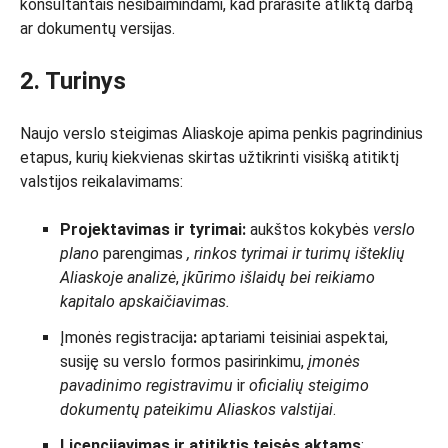
konsultantais nesibaimindami, kad prarasite atliktą darbą
ar dokumentų versijas.
2. Turinys
Naujo verslo steigimas Aliaskoje apima penkis pagrindinius
etapus, kurių kiekvienas skirtas užtikrinti visišką atitiktį
valstijos reikalavimams:
Projektavimas ir tyrimai:
aukštos kokybės
verslo
plano
parengimas
, rinkos tyrimai ir turimų išteklių
Aliaskoje analizė
,
įkūrimo išlaidų bei reikiamo
kapitalo apskaičiavimas.
Įmonės registracija
:
aptariami teisiniai aspektai,
susiję su verslo formos pasirinkimu,
įmonės
pavadinimo
registravimu
ir
oficialių steigimo
dokumentų pateikimu Aliaskos valstijai
.
Licencijavimas ir atitiktis teisės aktams
: