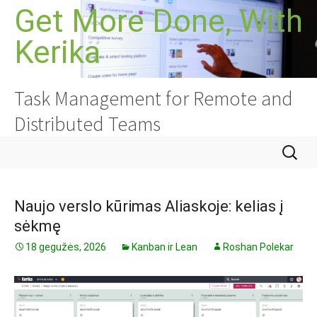
Pereiti
Get More Done, With
prie
Kerika
turinio
Task Management for Remote and
Distributed Teams
Ieškoti:
Naujo verslo kūrimas Aliaskoje: kelias į
sėkmę
18 gegužės, 2026
Kanban ir Lean
Roshan Polekar