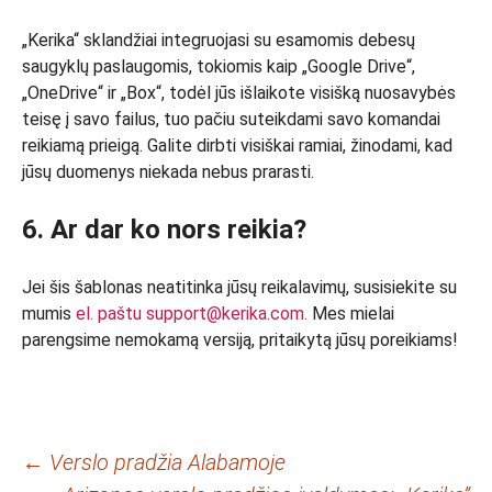
„Kerika“ sklandžiai integruojasi su esamomis debesų
saugyklų paslaugomis, tokiomis kaip „Google Drive“,
„OneDrive“ ir „Box“, todėl jūs išlaikote visišką nuosavybės
teisę į savo failus, tuo pačiu suteikdami savo komandai
reikiamą prieigą. Galite dirbti visiškai ramiai, žinodami, kad
jūsų duomenys niekada nebus prarasti.
6. Ar dar ko nors reikia?
Jei šis šablonas neatitinka jūsų reikalavimų, susisiekite su
mumis
el. paštu support@kerika.com.
Mes mielai
parengsime nemokamą versiją, pritaikytą jūsų poreikiams!
Įrašo
←
Verslo pradžia Alabamoje