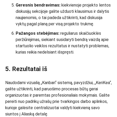
Geresnis bendravimas:
kiekvienoje projekto lentos
diskusijų sekcijoje galite užduoti klausimus ir dalytis
naujienomis, o tai padeda užtikrinti, kad diskusija
vyktų pagal planą per visą projekto trukmę.
Pažangos stebėjimas:
reguliarus skaičiuoklės
peržiūrėjimas, siekiant susidaryti bendrą vaizdą apie
startuolio veiklos rezultatus ir nustatyti problemas,
kurias reikia nedelsiant išspręsti.
5. Rezultatai iš
Naudodami vizualią „Kanban“ sistemą, pavyzdžiui, „KeriKea“,
galite užtikrinti, kad paruošimo procesas būtų gerai
organizuotas ir paremtas profesionaliais mokymais. Galite
pereiti nuo padrikų užrašų prie tvarkingos darbo aplinkos,
kurioje galėsite centralizuotai valdyti kiekvieną savo
siuntos į Aliaską detalę.