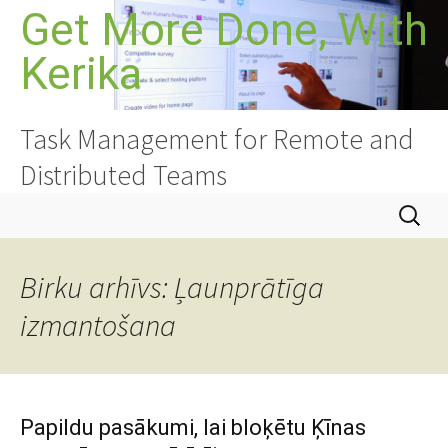
Doties
Get More Done, With
uz
Kerika
saturu
Task Management for Remote and
Distributed Teams
Meklēt:
Birku arhīvs: Ļaunprātīga
izmantošana
Papildu pasākumi, lai bloķētu Ķīnas