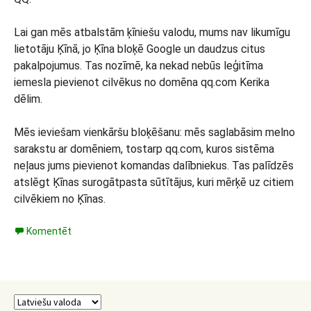
Lai gan mēs atbalstām ķīniešu valodu, mums nav likumīgu
lietotāju Ķīnā, jo Ķīna bloķē Google un daudzus citus
pakalpojumus. Tas nozīmē, ka nekad nebūs leģitīma
iemesla pievienot cilvēkus no domēna qq.com Kerika
dēlim.
Mēs ieviešam vienkāršu bloķēšanu: mēs saglabāsim melno
sarakstu ar domēniem, tostarp qq.com, kuros sistēma
neļaus jums pievienot komandas dalībniekus. Tas palīdzēs
atslēgt Ķīnas surogātpasta sūtītājus, kuri mērķē uz citiem
cilvēkiem no Ķīnas.
Komentēt