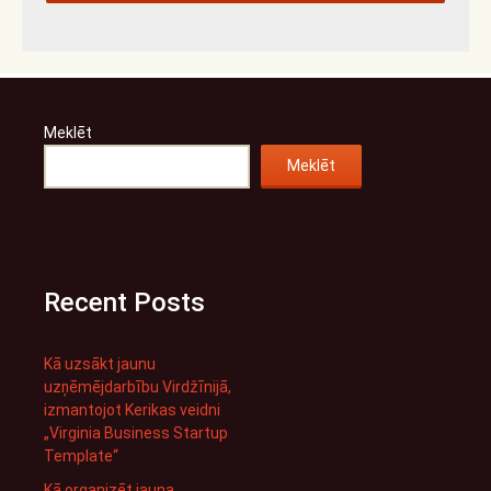
Meklēt
Meklēt
Recent Posts
Kā uzsākt jaunu
uzņēmējdarbību Virdžīnijā,
izmantojot Kerikas veidni
„Virginia Business Startup
Template“
Kā organizēt jauna