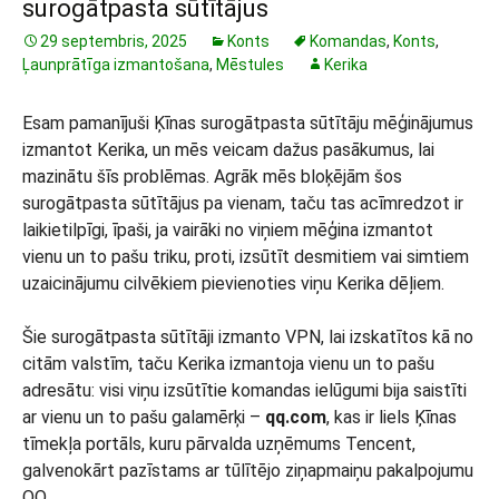
surogātpasta sūtītājus
29 septembris, 2025
Konts
Komandas
,
Konts
,
Ļaunprātīga izmantošana
,
Mēstules
Kerika
Esam pamanījuši Ķīnas surogātpasta sūtītāju mēģinājumus
izmantot Kerika, un mēs veicam dažus pasākumus, lai
mazinātu šīs problēmas. Agrāk mēs bloķējām šos
surogātpasta sūtītājus pa vienam, taču tas acīmredzot ir
laikietilpīgi, īpaši, ja vairāki no viņiem mēģina izmantot
vienu un to pašu triku, proti, izsūtīt desmitiem vai simtiem
uzaicinājumu cilvēkiem pievienoties viņu Kerika dēļiem.
Šie surogātpasta sūtītāji izmanto VPN, lai izskatītos kā no
citām valstīm, taču Kerika izmantoja vienu un to pašu
adresātu: visi viņu izsūtītie komandas ielūgumi bija saistīti
ar vienu un to pašu galamērķi –
qq.com
, kas ir liels Ķīnas
tīmekļa portāls, kuru pārvalda uzņēmums Tencent,
galvenokārt pazīstams ar tūlītējo ziņapmaiņu pakalpojumu
QQ.