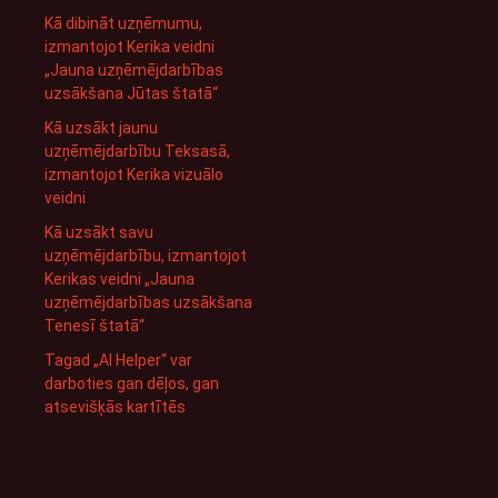
Kā dibināt uzņēmumu,
izmantojot Kerika veidni
„Jauna uzņēmējdarbības
uzsākšana Jūtas štatā“
Kā uzsākt jaunu
uzņēmējdarbību Teksasā,
izmantojot Kerika vizuālo
veidni
Kā uzsākt savu
uzņēmējdarbību, izmantojot
Kerikas veidni „Jauna
uzņēmējdarbības uzsākšana
Tenesī štatā“
Tagad „AI Helper“ var
darboties gan dēļos, gan
atsevišķās kartītēs