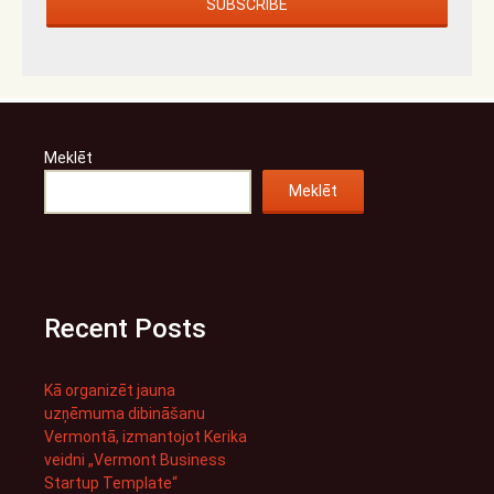
Meklēt
Meklēt
Recent Posts
Kā organizēt jauna
uzņēmuma dibināšanu
Vermontā, izmantojot Kerika
veidni „Vermont Business
Startup Template“