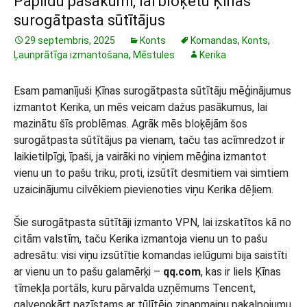
Papildu pasākumi, lai bloķētu Ķīnas
surogātpasta sūtītājus
29 septembris, 2025
Konts
Komandas
,
Konts
,
Ļaunprātīga izmantošana
,
Mēstules
Kerika
Esam pamanījuši Ķīnas surogātpasta sūtītāju mēģinājumus
izmantot Kerika, un mēs veicam dažus pasākumus, lai
mazinātu šīs problēmas. Agrāk mēs bloķējām šos
surogātpasta sūtītājus pa vienam, taču tas acīmredzot ir
laikietilpīgi, īpaši, ja vairāki no viņiem mēģina izmantot
vienu un to pašu triku, proti, izsūtīt desmitiem vai simtiem
uzaicinājumu cilvēkiem pievienoties viņu Kerika dēļiem.
Šie surogātpasta sūtītāji izmanto VPN, lai izskatītos kā no
citām valstīm, taču Kerika izmantoja vienu un to pašu
adresātu: visi viņu izsūtītie komandas ielūgumi bija saistīti
ar vienu un to pašu galamērķi –
qq.com
, kas ir liels Ķīnas
tīmekļa portāls, kuru pārvalda uzņēmums Tencent,
galvenokārt pazīstams ar tūlītējo ziņapmaiņu pakalpojumu