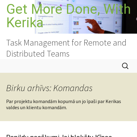
Doties
Get More Done, With
uz
Kerika
saturu
Task Management for Remote and
Distributed Teams
Meklēt:
Birku arhīvs: Komandas
Par projektu komandām kopumā un jo īpaši par Kerikas
valdes un klientu komandām.