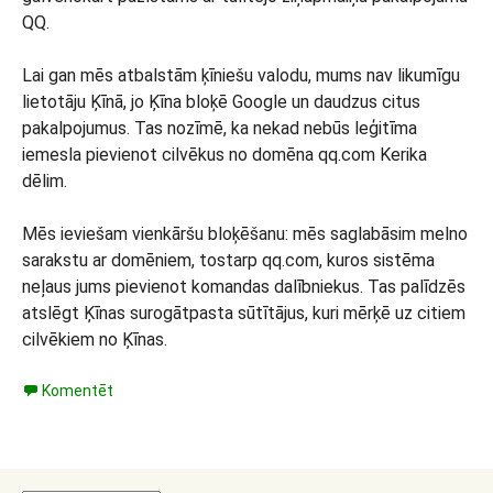
QQ.
Lai gan mēs atbalstām ķīniešu valodu, mums nav likumīgu
lietotāju Ķīnā, jo Ķīna bloķē Google un daudzus citus
pakalpojumus. Tas nozīmē, ka nekad nebūs leģitīma
iemesla pievienot cilvēkus no domēna qq.com Kerika
dēlim.
Mēs ieviešam vienkāršu bloķēšanu: mēs saglabāsim melno
sarakstu ar domēniem, tostarp qq.com, kuros sistēma
neļaus jums pievienot komandas dalībniekus. Tas palīdzēs
atslēgt Ķīnas surogātpasta sūtītājus, kuri mērķē uz citiem
cilvēkiem no Ķīnas.
Komentēt