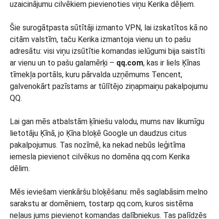
uzaicinājumu cilvēkiem pievienoties viņu Kerika dēļiem.
Šie surogātpasta sūtītāji izmanto VPN, lai izskatītos kā no
citām valstīm, taču Kerika izmantoja vienu un to pašu
adresātu: visi viņu izsūtītie komandas ielūgumi bija saistīti
ar vienu un to pašu galamērķi –
qq.com
, kas ir liels Ķīnas
tīmekļa portāls, kuru pārvalda uzņēmums Tencent,
galvenokārt pazīstams ar tūlītējo ziņapmaiņu pakalpojumu
QQ.
Lai gan mēs atbalstām ķīniešu valodu, mums nav likumīgu
lietotāju Ķīnā, jo Ķīna bloķē Google un daudzus citus
pakalpojumus. Tas nozīmē, ka nekad nebūs leģitīma
iemesla pievienot cilvēkus no domēna qq.com Kerika
dēlim.
Mēs ieviešam vienkāršu bloķēšanu: mēs saglabāsim melno
sarakstu ar domēniem, tostarp qq.com, kuros sistēma
neļaus jums pievienot komandas dalībniekus. Tas palīdzēs