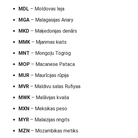
MDL
– Moldovas leja
MGA
– Malagasijas Ariary
MKD
– Maķedonijas denārs
MMK
– Mjanmas kiats
MNT
– Mongoļu Tögrög
MOP
– Macanese Pataca
MUR
– Maurīcijas rūpija
MVR
– Maldivu salas Rufiyaa
MWK
– Malāvijas kvaša
MXN
– Meksikas peso
MYR
– Malaizijas ringits
MZN
– Mozambikas metiks