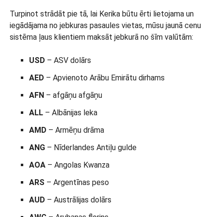
Turpinot strādāt pie tā, lai Kerika būtu ērti lietojama un
iegādājama no jebkuras pasaules vietas, mūsu jaunā cenu
sistēma ļaus klientiem maksāt jebkurā no šīm valūtām:
USD
– ASV dolārs
AED
– Apvienoto Arābu Emirātu dirhams
AFN
– afgāņu afgāņu
ALL
– Albānijas leka
AMD
– Armēņu drāma
ANG
– Nīderlandes Antiļu gulde
AOA
– Angolas Kwanza
ARS
– Argentīnas peso
AUD
– Austrālijas dolārs