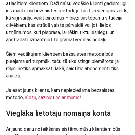
atlasītiem klientiem. Daži mūsu vecākie klienti gadiem ilgi
ir izmantojuši bezsaistes metodi, jo tas bija vienīgais veids,
kā viņi varēja veikt pirkumus – bieži sastopama situācija
cilvēkiem, kas strādā valsts pārvaldē vai ļoti lielos
uzņēmumos, kuri pieprasa, lai rēķini tiktu iesniegti un
apstrādāti, izmantojot to grāmatvedības nodaļu.
Šiem vecākajiem klientiem bezsaistes metode būs
pieejama arī turpmāk, taču tā tiks stingri piemērota: ja
rēķini netiks apmaksāti laikā, saistītie abonementi tiks
anulēti.
Ja esat jauns klients, kam nepieciešama bezsaistes
metode,
lūdzu, sazinieties ar mums
!
Vieglāka lietotāju nomaiņa kontā
Ar jauno cenu noteikšanas sistēmu mūsu klientiem būs