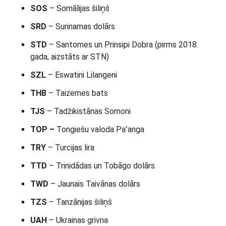
SOS
– Somālijas šiliņš
SRD
– Surinamas dolārs
STD
– Santomes un Prinsipi Dobra (pirms 2018.
gada, aizstāts ar STN)
SZL
– Eswatini Lilangeni
THB
– Taizemes bats
TJS
– Tadžikistānas Somoni
TOP –
Tongiešu valoda Paʻanga
TRY
– Turcijas lira
TTD
– Trinidādas un Tobāgo dolārs
TWD
– Jaunais Taivānas dolārs
TZS
– Tanzānijas šiliņš
UAH
– Ukrainas grivna