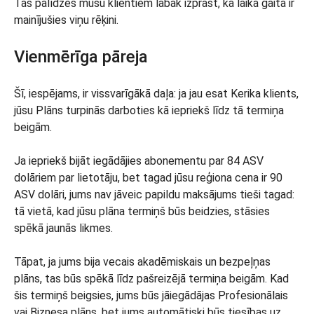
Tas palīdzēs mūsu klientiem labāk izprast, kā laika gaitā ir
mainījušies viņu rēķini.
Vienmērīga pāreja
Šī, iespējams, ir vissvarīgākā daļa: ja jau esat Kerika klients,
jūsu Plāns turpinās darboties kā iepriekš līdz tā termiņa
beigām.
Ja iepriekš bijāt iegādājies abonementu par 84 ASV
dolāriem par lietotāju, bet tagad jūsu reģiona cena ir 90
ASV dolāri, jums nav jāveic papildu maksājums tieši tagad:
tā vietā, kad jūsu plāna termiņš būs beidzies, stāsies
spēkā jaunās likmes.
Tāpat, ja jums bija vecais akadēmiskais un bezpeļņas
plāns, tas būs spēkā līdz pašreizējā termiņa beigām. Kad
šis termiņš beigsies, jums būs jāiegādājas Profesionālais
vai Biznesa plāns, bet jums automātiski būs tiesības uz