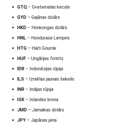
GTQ
– Gvatemalas kecals
GYD
– Gajānas dolārs
HKD
– Honkongas dolārs
HNL
– Hondurasa Lempira
HTG
– Haiti Gourde
HUF
– Ungārijas forints
IDR
– Indonēzijas rūpija
ILS
– Izraēlas jaunais šekelis
INR
– Indijas rūpija
ISK
– Islandes krona
JMD
– Jamaikas dolārs
JPY
– Japānas jena