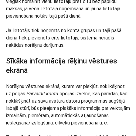
vieglāk nomainīt vienu lietotāju pret citu bez papildu
maksas, ja vecā lietotāja noņemšana un jaunā lietotāja
pievienošana notiks tajā pašā dienā.
Ja lietotājs tiek noņemts no konta grupas un tajā pašā
dienā tiek pievienots cits lietotājs, sistēma neradīs
nekādus norēķinu darījumus.
Sīkāka informācija rēķinu vēstures
ekrānā
Norēķinu vēstures ekrānā, kuram var piekļūt, noklikšķinot
uz pogas
Pārvaldīt kontu
opcijas izvēlnē, kas parādās, kad
noklikšķināt uz sava avatara datora programmas augšējā
labajā stūrī, būs pieejama plašāka informācija par veiktajām
izmaiņām, piemēram, automātiskās atjaunošanas
ieslēgšana/izslēgšana, cilvēku pievienošana u. c.