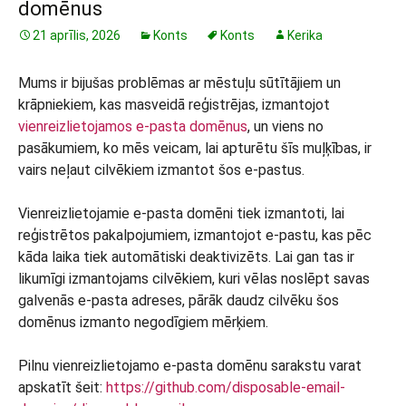
domēnus
21 aprīlis, 2026
Konts
Konts
Kerika
Mums ir bijušas problēmas ar mēstuļu sūtītājiem un
krāpniekiem, kas masveidā reģistrējas, izmantojot
vienreizlietojamos e-pasta domēnus
, un viens no
pasākumiem, ko mēs veicam, lai apturētu šīs muļķības, ir
vairs neļaut cilvēkiem izmantot šos e-pastus.
Vienreizlietojamie e-pasta domēni tiek izmantoti, lai
reģistrētos pakalpojumiem, izmantojot e-pastu, kas pēc
kāda laika tiek automātiski deaktivizēts. Lai gan tas ir
likumīgi izmantojams cilvēkiem, kuri vēlas noslēpt savas
galvenās e-pasta adreses, pārāk daudz cilvēku šos
domēnus izmanto negodīgiem mērķiem.
Pilnu vienreizlietojamo e-pasta domēnu sarakstu varat
apskatīt šeit:
https://github.com/disposable-email-