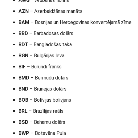
AWG
– Arubanas florins
AZN
– Azerbaidžānas manāts
BAM
– Bosnijas un Hercegovinas konvertējamā zīme
BBD
– Barbadosas dolārs
BDT
– Bangladešas taka
BGN
– Bulgārijas leva
BIF
– Burundi franks
BMD
– Bermudu dolārs
BND
– Brunejas dolārs
BOB
– Bolīvijas bolivjans
BRL
– Brazīlijas reāls
BSD
– Bahamu dolārs
BWP
– Botsvāna Pula