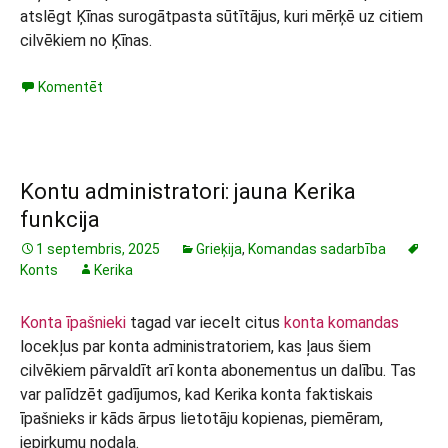
atslēgt Ķīnas surogātpasta sūtītājus, kuri mērķē uz citiem
cilvēkiem no Ķīnas.
Komentēt
Kontu administratori: jauna Kerika
funkcija
1 septembris, 2025
Grieķija
,
Komandas sadarbība
Konts
Kerika
Konta īpašnieki
tagad var iecelt citus
konta komandas
locekļus par konta administratoriem, kas ļaus šiem
cilvēkiem pārvaldīt arī konta abonementus un dalību. Tas
var palīdzēt gadījumos, kad Kerika konta faktiskais
īpašnieks ir kāds ārpus lietotāju kopienas, piemēram,
iepirkumu nodaļa.