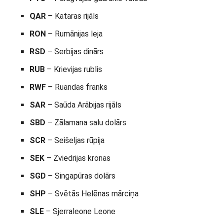
QAR
– Kataras rijāls
RON
– Rumānijas leja
RSD
– Serbijas dinārs
RUB
– Krievijas rublis
RWF
– Ruandas franks
SAR
– Saūda Arābijas rijāls
SBD
– Zālamana salu dolārs
SCR
– Seišeljas rūpija
SEK
– Zviedrijas kronas
SGD
– Singapūras dolārs
SHP
– Svētās Helēnas mārciņa
SLE
– Sjerraleone Leone