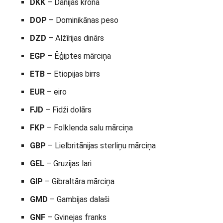
DKK
– Dānijas krona
DOP
– Dominikānas peso
DZD
– Alžīrijas dinārs
EGP
– Ēģiptes mārciņa
ETB
– Etiopijas birrs
EUR
– eiro
FJD
– Fidži dolārs
FKP
– Folklenda salu mārciņa
GBP
– Lielbritānijas sterliņu mārciņa
GEL
– Gruzijas lari
GIP
– Gibraltāra mārciņa
GMD
– Gambijas dalaši
GNF
– Gvinejas franks