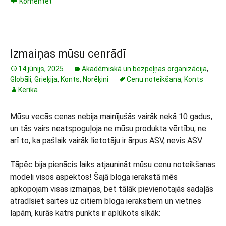
Komentēt
Izmaiņas mūsu cenrādī
14 jūnijs, 2025
Akadēmiskā un bezpeļņas organizācija
,
Globāli
,
Grieķija
,
Konts
,
Norēķini
Cenu noteikšana
,
Konts
Kerika
Mūsu vecās cenas nebija mainījušās vairāk nekā 10 gadus,
un tās vairs neatspoguļoja ne mūsu produkta vērtību, ne
arī to, ka pašlaik vairāk lietotāju ir ārpus ASV, nevis ASV.
Tāpēc bija pienācis laiks atjaunināt mūsu cenu noteikšanas
modeli visos aspektos! Šajā bloga ierakstā mēs
apkopojam visas izmaiņas, bet tālāk pievienotajās sadaļās
atradīsiet saites uz citiem bloga ierakstiem un vietnes
lapām, kurās katrs punkts ir aplūkots sīkāk: