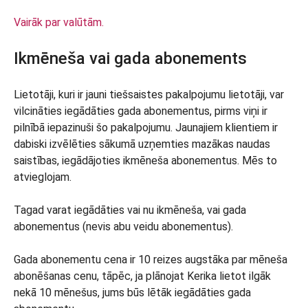
Vairāk par valūtām.
Ikmēneša vai gada abonements
Lietotāji, kuri ir jauni tiešsaistes pakalpojumu lietotāji, var
vilcināties iegādāties gada abonementus, pirms viņi ir
pilnībā iepazinuši šo pakalpojumu. Jaunajiem klientiem ir
dabiski izvēlēties sākumā uzņemties mazākas naudas
saistības, iegādājoties ikmēneša abonementus. Mēs to
atvieglojam.
Tagad varat iegādāties vai nu ikmēneša, vai gada
abonementus (nevis abu veidu abonementus).
Gada abonementu cena ir 10 reizes augstāka par mēneša
abonēšanas cenu, tāpēc, ja plānojat Kerika lietot ilgāk
nekā 10 mēnešus, jums būs lētāk iegādāties gada