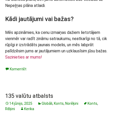
Nepeļņas plāna atlaidi.
Kādi jautājumi vai bažas?
Mēs apzināmies, ka cenu izmaiņas dažiem lietotājiem
vienmēr var radīt zināmu satraukumu, neatkarīgi no tā, cik
rūpīgi ir izstrādāts jaunais modelis, un mēs labprāt
palīdzēsim jums ar jautājumiem un uzklausīsim jūsu bažas.
Sazinieties ar mums!
Komentēt
135 valūtu atbalsts
14 jūnijs, 2025
Globāli
,
Konts
,
Norēķini
Konts
,
Rēķini
Kerika