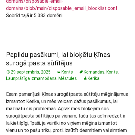
domains/disposable-email-
domains/blob/main/disposable_email_blocklist.conf
.
Šobrīd tajā ir 5 383 domēni.
Papildu pasākumi, lai bloķētu Ķīnas
surogātpasta sūtītājus
29 septembris, 2025
Konts
Komandas
,
Konts
,
Ļaunprātīga izmantošana
,
Mēstules
Kerika
Esam pamanījuši Ķīnas surogātpasta sūtītāju mēģinājumus
izmantot Kerika, un mēs veicam dažus pasākumus, lai
mazinātu šīs problēmas. Agrāk mēs bloķējām šos
surogātpasta sūtītājus pa vienam, taču tas acīmredzot ir
laikietilpīgi, īpaši, ja vairāki no viņiem mēģina izmantot
vienu un to pašu triku, proti, izsūtīt desmitiem vai simtiem