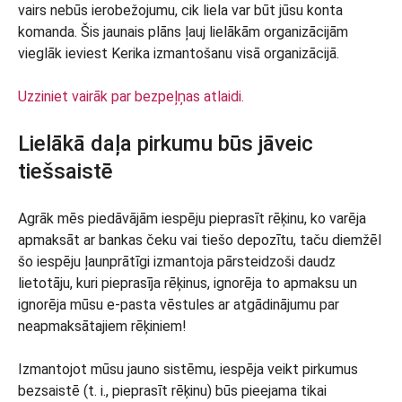
vairs nebūs ierobežojumu, cik liela var būt jūsu konta
komanda. Šis jaunais plāns ļauj lielākām organizācijām
vieglāk ieviest Kerika izmantošanu visā organizācijā.
Uzziniet vairāk par bezpeļņas atlaidi.
Lielākā daļa pirkumu būs jāveic
tiešsaistē
Agrāk mēs piedāvājām iespēju pieprasīt rēķinu, ko varēja
apmaksāt ar bankas čeku vai tiešo depozītu, taču diemžēl
šo iespēju ļaunprātīgi izmantoja pārsteidzoši daudz
lietotāju, kuri pieprasīja rēķinus, ignorēja to apmaksu un
ignorēja mūsu e-pasta vēstules ar atgādinājumu par
neapmaksātajiem rēķiniem!
Izmantojot mūsu jauno sistēmu, iespēja veikt pirkumus
bezsaistē (t. i., pieprasīt rēķinu) būs pieejama tikai