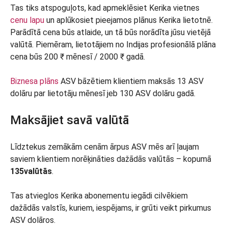
Tas tiks atspoguļots, kad apmeklēsiet Kerika vietnes
cenu lapu
un aplūkosiet pieejamos plānus Kerika lietotnē.
Parādītā cena būs atlaide, un tā būs norādīta jūsu vietējā
valūtā. Piemēram, lietotājiem no Indijas profesionālā plāna
cena būs 200 ₹ mēnesī / 2000 ₹ gadā.
Biznesa plāns
ASV bāzētiem klientiem maksās 13 ASV
dolāru par lietotāju mēnesī jeb 130 ASV dolāru gadā.
Maksājiet savā valūtā
Līdztekus zemākām cenām ārpus ASV mēs arī ļaujam
saviem klientiem norēķināties dažādās valūtās – kopumā
135
valūtās
.
Tas atvieglos Kerika abonementu iegādi cilvēkiem
dažādās valstīs, kuriem, iespējams, ir grūti veikt pirkumus
ASV dolāros.