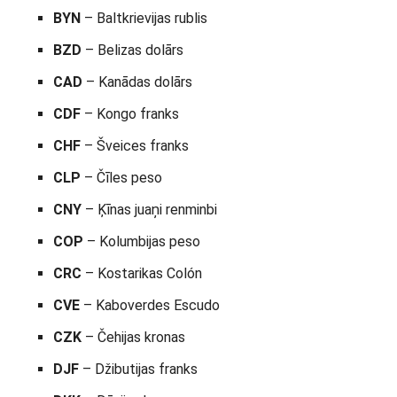
BYN
– Baltkrievijas rublis
BZD
– Belizas dolārs
CAD
– Kanādas dolārs
CDF
– Kongo franks
CHF
– Šveices franks
CLP
– Čīles peso
CNY
– Ķīnas juaņi renminbi
COP
– Kolumbijas peso
CRC
– Kostarikas Colón
CVE
– Kaboverdes Escudo
CZK
– Čehijas kronas
DJF
– Džibutijas franks