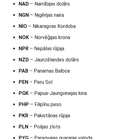
NAD
– Namībijas dolārs
NGN
– Nigērijas naira
NIO
– Nikaragvas Kordoba
NOK
– Norvēģijas krona
NPR
– Nepālas rūpija
NZD
– Jaunzēlandes dolārs
PAB
– Panamas Balboa
PEN
– Peru Sol
PGK
– Papua-Jaungvinejas kina
PHP
– Filipīnu peso
PKR
– Pakistānas rūpija
PLN
– Polijas zlots
PYG
– Paragvajas guaranie valoda