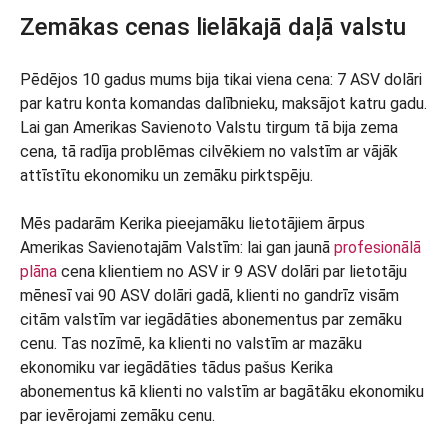
Zemākas cenas lielākajā daļā valstu
Pēdējos 10 gadus mums bija tikai viena cena: 7 ASV dolāri
par katru konta komandas dalībnieku, maksājot katru gadu.
Lai gan Amerikas Savienoto Valstu tirgum tā bija zema
cena, tā radīja problēmas cilvēkiem no valstīm ar vājāk
attīstītu ekonomiku un zemāku pirktspēju.
Mēs padarām Kerika pieejamāku lietotājiem ārpus
Amerikas Savienotajām Valstīm: lai gan jaunā
profesionālā
plāna
cena klientiem no ASV ir 9 ASV dolāri par lietotāju
mēnesī vai 90 ASV dolāri gadā, klienti no gandrīz visām
citām valstīm var iegādāties abonementus par zemāku
cenu. Tas nozīmē, ka klienti no valstīm ar mazāku
ekonomiku var iegādāties tādus pašus Kerika
abonementus kā klienti no valstīm ar bagātāku ekonomiku
par ievērojami zemāku cenu.