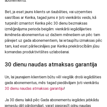
abonementu.
Bet, ja esat jauns klients un šaubāties, vai uzņemties
saistības ar Kerika, tagad jums ir ļoti vienkāršs veids, kā
turpināt izmantot Kerika pēc 30 dienu bezmaksas
izmēģinājuma perioda beigām: vienkārši iegādājieties
ikmēneša abonementus uz dažiem mēnešiem un pēc tam
pārejiet uz gada abonementiem, lai ietaupītu izmaksas pēc
tam, kad esat pārliecinājies par Kerika priekšrocībām jūsu
komandas produktivitātes uzlabošanai.
30 dienu naudas atmaksas garantija
Un, lai jaunajiem klientiem būtu vēl vieglāk droši iegādāties
gada abonementus, mēs tagad piedāvājam ļoti vienkāršu
30 dienu naudas atmaksas garantiju
!
Ja 30 dienu laikā pēc Gada abonementu iegādes jebkādu
iemeslu dēļ pārdomājat, varat pieprasīt pilnu naudas