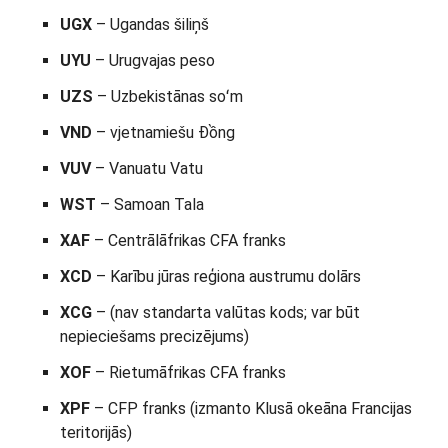
UGX
– Ugandas šiliņš
UYU
– Urugvajas peso
UZS
– Uzbekistānas soʻm
VND
– vjetnamiešu Đồng
VUV
– Vanuatu Vatu
WST
– Samoan Tala
XAF
– Centrālāfrikas CFA franks
XCD
– Karību jūras reģiona austrumu dolārs
XCG
– (nav standarta valūtas kods; var būt
nepieciešams precizējums)
XOF
– Rietumāfrikas CFA franks
XPF
– CFP franks (izmanto Klusā okeāna Francijas
teritorijās)