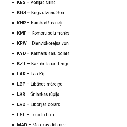
KES
– Kenijas šiliņš
KGS
– Kirgizstānas Som
KHR
– Kambodžas rieļi
KMF
– Komoru salu franks
KRW
– Dienvidkorejas von
KYD
– Kaimanu salu dolārs
KZT
– Kazahstānas tenge
LAK
– Lao Kip
LBP
– Libānas mārciņa
LKR
– Šrilankas rūpija
LRD
– Libērijas dolārs
LSL
– Lesoto Loti
MAD
– Marokas dirhams