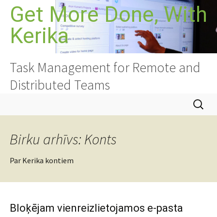
Doties
Get More Done, With
uz
Kerika
saturu
Task Management for Remote and
Distributed Teams
Meklēt:
Birku arhīvs: Konts
Par Kerika kontiem
Bloķējam vienreizlietojamos e-pasta