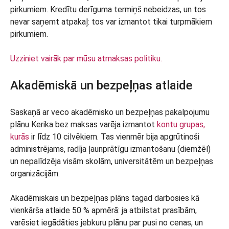
pirkumiem. Kredītu derīguma termiņš nebeidzas, un tos
nevar saņemt atpakaļ: tos var izmantot tikai turpmākiem
pirkumiem.
Uzziniet vairāk par mūsu atmaksas politiku.
Akadēmiskā un bezpeļņas atlaide
Saskaņā ar veco akadēmisko un bezpeļņas pakalpojumu
plānu Kerika bez maksas varēja izmantot
kontu grupas,
kurās
ir līdz 10 cilvēkiem. Tas vienmēr bija apgrūtinoši
administrējams, radīja ļaunprātīgu izmantošanu (diemžēl)
un nepalīdzēja visām skolām, universitātēm un bezpeļņas
organizācijām.
Akadēmiskais un bezpeļņas plāns tagad darbosies kā
vienkārša atlaide 50 % apmērā: ja atbilstat prasībām,
varēsiet iegādāties jebkuru plānu par pusi no cenas, un