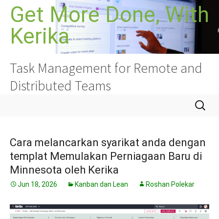
Langkau
Get More Done, With
ke
Kerika
kandungan
Task Management for Remote and
Distributed Teams
Cari:
Cara melancarkan syarikat anda dengan
templat Memulakan Perniagaan Baru di
Minnesota oleh Kerika
Jun 18, 2026
Kanban dan Lean
Roshan Polekar