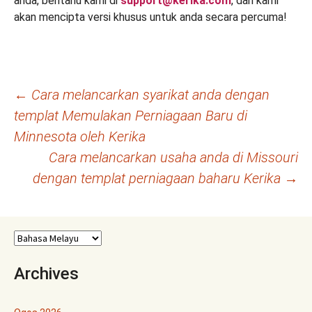
anda, beritahu kami di
support@kerika.com
, dan kami
akan mencipta versi khusus untuk anda secara percuma!
Navigasi
←
Cara melancarkan syarikat anda dengan
templat Memulakan Perniagaan Baru di
kiriman
Minnesota oleh Kerika
Cara melancarkan usaha anda di Missouri
dengan templat perniagaan baharu Kerika
→
Archives