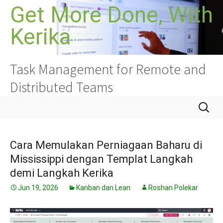
Langkau
Get More Done, With
ke
Kerika
kandungan
Task Management for Remote and
Distributed Teams
Cari:
Cara Memulakan Perniagaan Baharu di
Mississippi dengan Templat Langkah
demi Langkah Kerika
Jun 19, 2026
Kanban dan Lean
Roshan Polekar