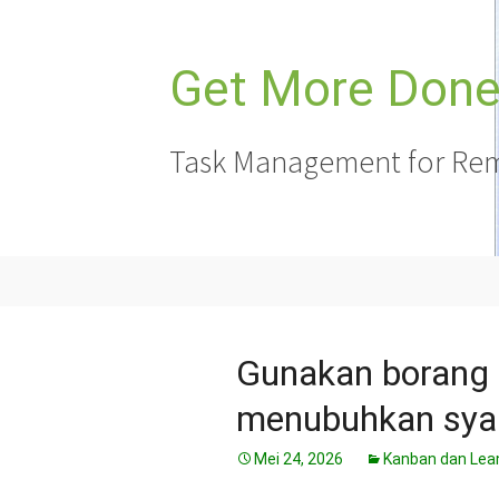
Langkau
ke
kandungan
Get More Done,
Task Management for Rem
Gunakan borang 
menubuhkan syari
Mei 24, 2026
Kanban dan Lea