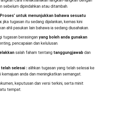
rangkan cara melaksanakan langkah-langkah dengan
an sebelum dipindahkan atau ditambah.
 Proses’ untuk menunjukkan bahawa sesuatu
n:
jika tugasan itu sedang dijalankan, kemas kini
n ahli pasukan lain bahawa ia sedang diusahakan.
i tugasan berasingan
yang boleh anda gunakan
enting, pencapaian dan kelulusan.
elakkan
salah faham tentang
tanggungjawab
dan
 telah selesai
:
alihkan tugasan yang telah selesai ke
jaki kemajuan anda dan meningkatkan semangat.
kumen, keputusan dan versi terkini, serta minit
satu tempat.