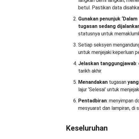
langkah demi langkah, mene
betul. Pastikan data disahk
Gunakan penunjuk ‘Dalam
tugasan sedang dijalanka
statusnya untuk memaklumka
Setiap seksyen mengandung
untuk menjejaki keperluan p
Jelaskan tanggungjawab
:
tarikh akhir.
Menandakan
tugasan
yang
lajur ‘Selesai’ untuk menje
Pentadbiran
: menyimpan do
mesyuarat dan lampiran, di 
Keseluruhan