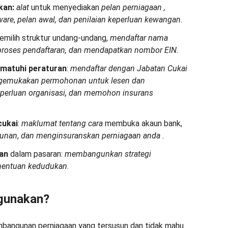
kan:
alat
untuk menyediakan
pelan perniagaan
,
ware
,
pelan awal, dan
penilaian
keperluan kewangan
.
milih struktur undang-undang,
mendaftar nama
proses pendaftaran, dan mendapatkan nombor EIN.
matuhi peraturan
:
mendaftar
dengan Jabatan Cukai
gemukakan permohonan untuk lesen dan
perluan organisasi, dan memohon insurans
cukai
:
maklumat
tentang cara
membuka akaun bank,
aunan
,
dan
menginsuranskan perniagaan anda
.
an
dalam pasaran:
membangunkan strategi
enentuan kedudukan
.
digunakan?
bangunan perniagaan yang tersusun dan tidak mahu