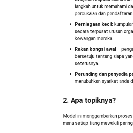
langkah untuk memahami dan
percukaian dan pendaftaran 
Perniagaan kecil:
kumpulan 
secara terpusat urusan org
kewangan mereka.
Rakan kongsi awal –
penga
bersetuju tentang siapa ya
seterusnya.
Perunding dan penyedia p
menubuhkan syarikat anda d
2. Apa topiknya?
Model ini menggambarkan proses 
mana setiap tiang mewakili perin