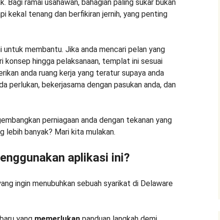
. Bagi ramai usahawan, bahagian paling sukar bukan
i kekal tenang dan berfikiran jernih, yang penting
sini untuk membantu. Jika anda mencari pelan yang
ari konsep hingga pelaksanaan, templat ini sesuai
rikan anda ruang kerja yang teratur supaya anda
da perlukan, bekerjasama dengan pasukan anda, dan
gembangkan perniagaan anda dengan tekanan yang
 lebih banyak? Mari kita mulakan.
enggunakan aplikasi ini?
yang ingin menubuhkan sebuah syarikat di Delaware
 baru yang
memerlukan
panduan langkah demi