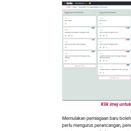
Klik imej untu
Memulakan perniagaan baru boleh 
perlu mengurus perancangan, pend