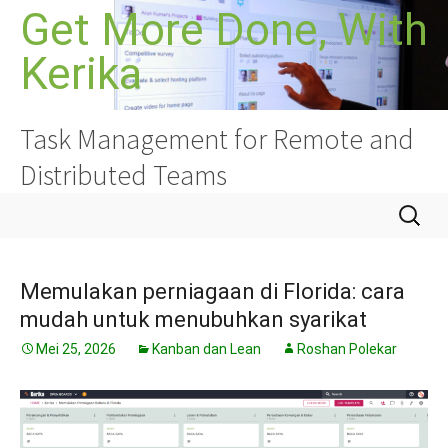
Langkau
Get More Done, With
ke
Kerika
kandungan
Task Management for Remote and
Distributed Teams
Cari:
Memulakan perniagaan di Florida: cara
mudah untuk menubuhkan syarikat
Mei 25, 2026
Kanban dan Lean
Roshan Polekar