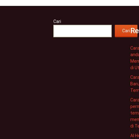
Cari
Re
Cari
Cara
and
Mem
di U
Car
Baru
Temp
Car
per
temp
mem
di 
AI H