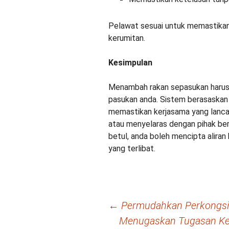
Pelawat sesuai untuk memastika
kerumitan.
Kesimpulan
Menambah rakan sepasukan harusl
pasukan anda. Sistem berasaskan 
memastikan kerjasama yang lanca
atau menyelaras dengan pihak be
betul, anda boleh mencipta aliran
yang terlibat.
Navigasi
←
Permudahkan Perkongsia
Menugaskan Tugasan Ke
kiriman