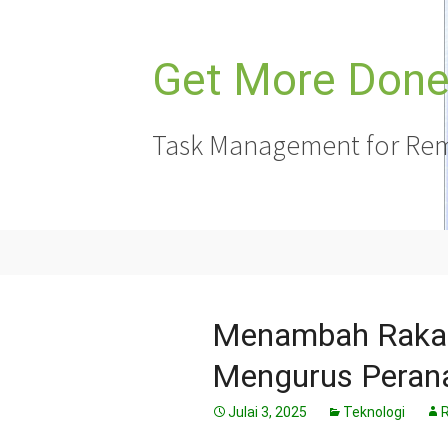
Langkau
ke
kandungan
Get More Done,
Task Management for Rem
Menambah Rakan
Mengurus Peran
Julai 3, 2025
Teknologi