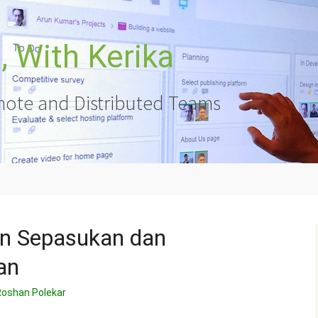
 With Kerika
ote and Distributed Teams
 Sepasukan dan
an
Roshan Polekar