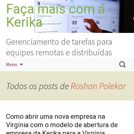
Pular
Faça mais com a
para
Kerika
o
conteúdo
Gerenciamento de tarefas para
equipes remotas e distribuídas
Pesquis
Menu
por:
Todos os posts de
Roshan Polekar
Como abrir uma nova empresa na
Virgínia com o modelo de abertura de
empresa da Kerika para a Virgínia