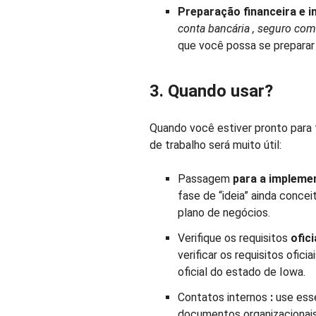
Preparação financeira e ini
conta bancária
, seguro come
que você possa se preparar
3. Quando usar?
Quando você estiver pronto para 
de trabalho será muito útil:
Passagem
para a impleme
fase de “ideia” ainda conce
plano de negócios.
Verifique os requisitos
ofici
verificar os requisitos oficia
oficial do estado de Iowa.
Contatos internos
:
use esse
documentos organizacionai