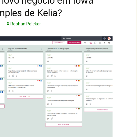
 novo negócio em Iowa
ples de Kelia?
Roshan Polekar