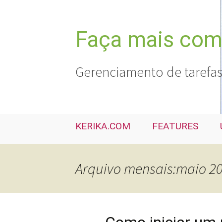
Pular
para
o
Faça mais com 
conteúdo
Gerenciamento de tarefas
KERIKA.COM
FEATURES
Arquivo mensais:maio 2