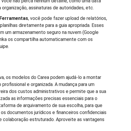
ue você não perca nenhum detalhe, como uma data
 organização, assinaturas de autoridades, etc.
Ferramentas
, você pode fazer upload de relatórios,
anilhas diretamente para a guia apropriada. Esses
em um armazenamento seguro na nuvem (Google
Kerika os compartilha automaticamente com os
uipe.
wa, os modelos do Carea podem ajudá-lo a montar
profissional e organizada. A mudança para um
rreira dos custos administrativos e permite que a sua
izada as informações precisas essenciais para o
ataforma de arquivamento de sua escolha, para que
os documentos jurídicos e financeiros confidenciais
e colaboração estruturado. Aproveite as vantagens