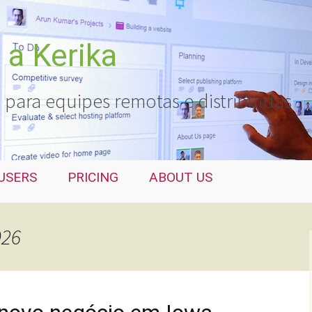
a Kerika
 para equipes remotas e distribuídas
USERS
PRICING
ABOUT US
026