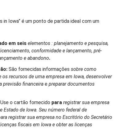
s in Iowa” é um ponto de partida ideal com um
ado em
seis
elementos
:
planejamento e pesquisa,
 e licenciamento, conformidade e lançamento, pré-
lançamento e
abandono
.
ão:
São fornecidas informações
sobre como
s e os recursos de uma empresa em Iowa, desenvolver
 previsão financeira
e
preparar documentos
Use o cartão fornecido
para
registrar sua empresa
 de Estado de Iowa. Seu número federal de
para
registrar sua empresa no Escritório do Secretário
licenças fiscais em Iowa
e
obter
as
licenças