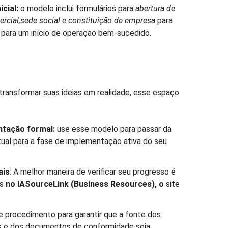
cial:
o modelo inclui formulários para
abertura de
rcial,
sede social e constituição de empresa
para
 para um início de operação bem-sucedido.
transformar suas ideias em realidade, esse espaço
ntação formal:
use esse modelo para passar da
itual para a fase de implementação ativa do seu
ais
: A melhor maneira de verificar seu progresso é
is
no
IASourceLink (Business Resources), o
site
 procedimento para garantir que a fonte dos
s e dos documentos de conformidade seja