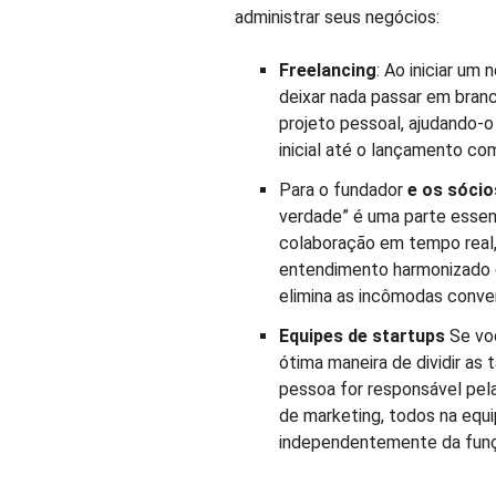
administrar seus negócios:
Freelancing
: Ao iniciar um
deixar nada passar em bran
projeto pessoal, ajudando-o
inicial até o lançamento co
Para o fundador
e
os sócio
verdade” é uma parte essenc
colaboração em tempo real,
entendimento harmonizado da
elimina as incômodas conver
Equipes de startups
Se voc
ótima maneira de dividir as 
pessoa for responsável pel
de marketing, todos na equ
independentemente da fun