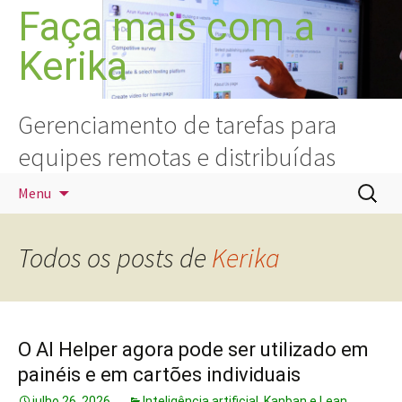
Pular
Faça mais com a
para
Kerika
o
conteúdo
Gerenciamento de tarefas para
equipes remotas e distribuídas
Pesquis
Menu
por:
Todos os posts de
Kerika
O AI Helper agora pode ser utilizado em
painéis e em cartões individuais
julho 26, 2026
Inteligência artificial
,
Kanban e Lean
,