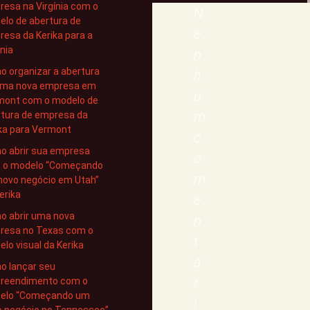
esa na Virgínia com o
N
lo de abertura de
e
esa da Kerika para a
ínia
n
 organizar a abertura
h
uma nova empresa em
u
mont com o modelo de
m
rtura de empresa da
ka para Vermont
c
o abrir sua empresa
o
 o modelo “Começando
m
novo negócio em Utah”
erika
e
o abrir uma nova
n
resa no Texas com o
t
lo visual da Kerika
á
o lançar seu
r
reendimento com o
elo “Começando um
i