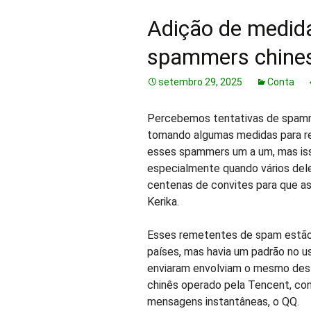
Adição de medida
spammers chine
setembro 29, 2025
Conta
Percebemos tentativas de spamme
tomando algumas medidas para r
esses spammers um a um, mas is
especialmente quando vários del
centenas de convites para que a
Kerika.
Esses remetentes de spam estão
países, mas havia um padrão no u
enviaram envolviam o mesmo des
chinês operado pela Tencent, con
mensagens instantâneas, o QQ.