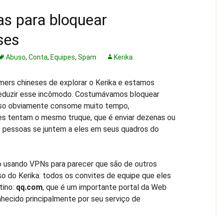
s para bloquear
ses
Abuso
,
Conta
,
Equipes
,
Spam
Kerika
rs chineses de explorar o Kerika e estamos
eduzir esse incômodo. Costumávamos bloquear
so obviamente consome muito tempo,
es tentam o mesmo truque, que é enviar dezenas ou
s pessoas se juntem a eles em seus quadros do
 usando VPNs para parecer que são de outros
so do Kerika: todos os convites de equipe que eles
tino:
qq.com
, que é um importante portal da Web
hecido principalmente por seu serviço de