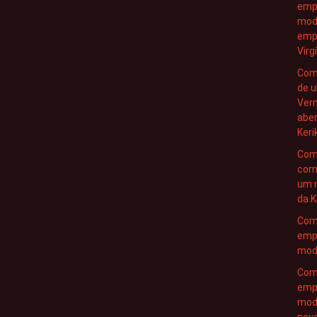
empr
mode
empr
Virg
Como
de 
Ver
abe
Keri
Com
com
um 
da K
Com
emp
mode
Com
emp
mod