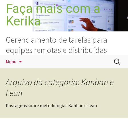
Pular
Faça mais com a
para
Kerika
o
conteúdo
Gerenciamento de tarefas para
equipes remotas e distribuídas
Pesquis
Menu
por:
Arquivo da categoria: Kanban e
Lean
Postagens sobre metodologias Kanban e Lean