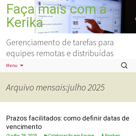
Pular
Faça mais com a
para
Kerika
o
conteúdo
Gerenciamento de tarefas para
equipes remotas e distribuídas
Pesquis
Menu
por:
Arquivo mensais:julho 2025
Prazos facilitados: como definir datas de
vencimento
julho 29, 2025
Colaboração em Equipe
Roshan