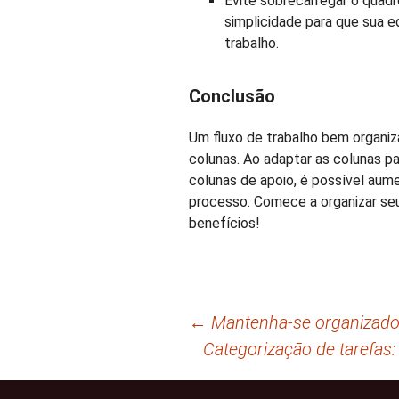
Evite sobrecarregar o quad
simplicidade para que sua 
trabalho.
Conclusão
Um fluxo de trabalho bem organ
colunas. Ao adaptar as colunas par
colunas de apoio, é possível aume
processo. Comece a organizar se
benefícios!
Navegação
←
Mantenha-se organizado
Categorização de tarefas
de
posts