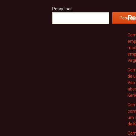
Pesquisar
Re
Pesquis
Com
empr
mode
empr
Virg
Como
de 
Ver
abe
Keri
Com
com
um 
da K
Com