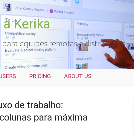
a Kerika
 para equipes remotas e distribuídas
USERS
PRICING
ABOUT US
uxo de trabalho:
 colunas para máxima