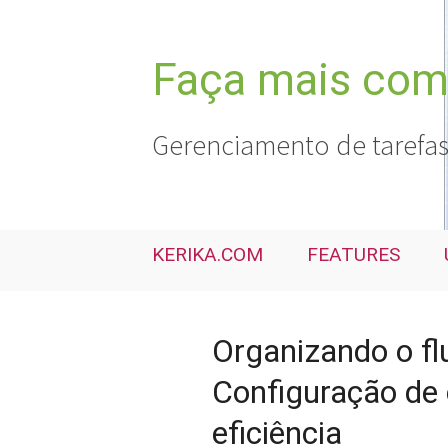
Pular
para
o
Faça mais com 
conteúdo
Gerenciamento de tarefas
KERIKA.COM
FEATURES
Organizando o fl
Configuração de
eficiência