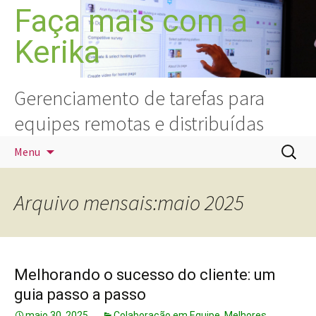
Pular
Faça mais com a
para
Kerika
o
conteúdo
Gerenciamento de tarefas para
equipes remotas e distribuídas
Pesquis
Menu
por:
Arquivo mensais:maio 2025
Melhorando o sucesso do cliente: um
guia passo a passo
maio 30, 2025
Colaboração em Equipe
,
Melhores