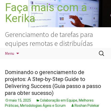
Pular
Faça mais com a
para
Kerika
o
conteúdo
Gerenciamento de tarefas para
equipes remotas e distribuídas
Pesquis
Menu
por:
Dominando o gerenciamento de
projetos: A Step-by-Step Guide to
Delivering Success (Guia passo a passo
para obter sucesso)
maio 15, 2025
Colaboração em Equipe
,
Melhores
Práticas
,
Metodologias Ágeis e Scrum
Roshan Polekar