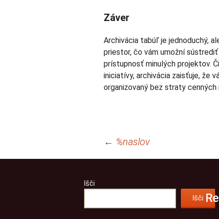
Záver
Archivácia tabúľ je jednoduchý, a
priestor, čo vám umožní sústrediť 
prístupnosť minulých projektov. 
iniciatívy, archivácia zaisťuje, ž
organizovaný bez straty cenných i
Krmarjenje
←
%naslov
po
prispevkih
Išči
Re
Išči