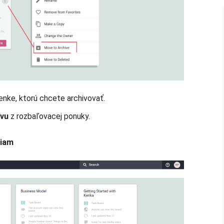
tenke, ktorú chcete archivovať.
ívu
z rozbaľovacej ponuky.
liam