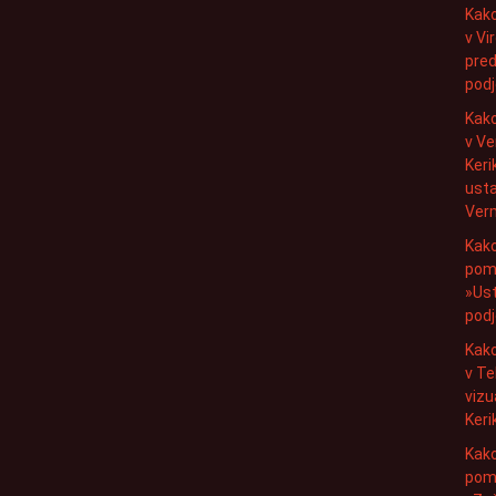
Kako
v Vi
pred
podje
Kako
v V
Keri
usta
Ver
Kako
pomo
»Us
podj
Kako
v T
vizu
Keri
Kako
pomo