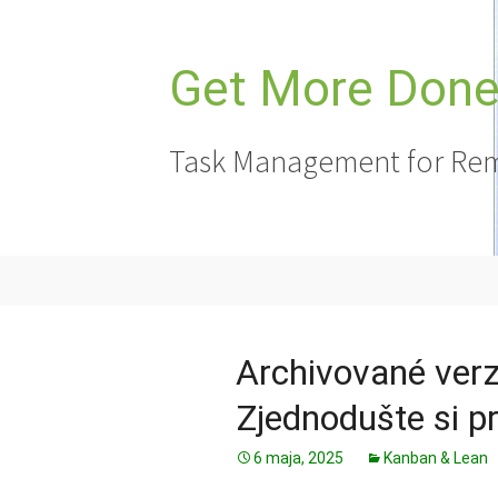
Preskoči
na
vsebino
Get More Done,
Task Management for Rem
Archivované verz
Zjednodušte si p
6 maja, 2025
Kanban & Lean