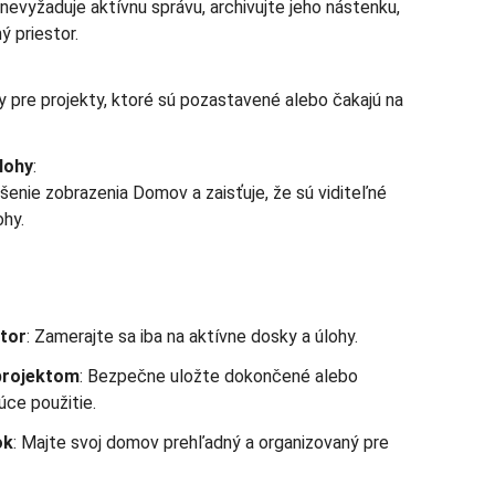
nevyžaduje aktívnu správu, archivujte jeho nástenku,
ý priestor.
 pre projekty, ktoré sú pozastavené alebo čakajú na
lohy
:
šenie zobrazenia Domov a zaisťuje, že sú viditeľné
ohy.
stor
: Zamerajte sa iba na aktívne dosky a úlohy.
 projektom
: Bezpečne uložte dokončené alebo
ce použitie.
ok
: Majte svoj domov prehľadný a organizovaný pre