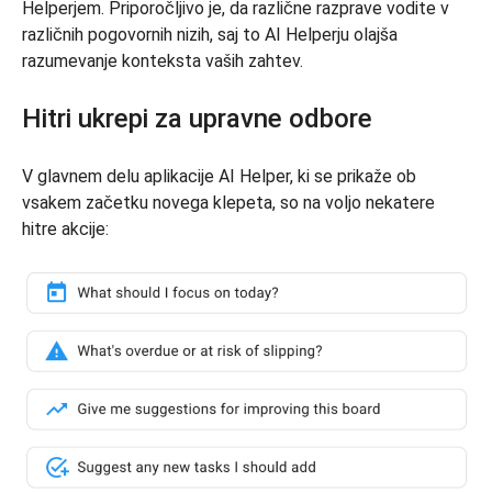
Helperjem. Priporočljivo je, da različne razprave vodite v
različnih pogovornih nizih, saj to AI Helperju olajša
razumevanje konteksta vaših zahtev.
Hitri ukrepi za upravne odbore
V glavnem delu aplikacije AI Helper, ki se prikaže ob
vsakem začetku novega klepeta, so na voljo nekatere
hitre akcije: