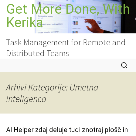
Preskoči
Get More Done, With
na
Kerika
vsebino
Task Management for Remote and
Distributed Teams
Išči:
Arhivi Kategorije: Umetna
inteligenca
AI Helper zdaj deluje tudi znotraj plošč in