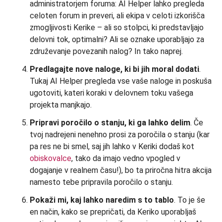
administratorjem foruma: AI Helper lahko pregleda
celoten forum in preveri, ali ekipa v celoti izkorišča
zmogljivosti Kerike – ali so stolpci, ki predstavljajo
delovni tok, optimalni? Ali se oznake uporabljajo za
združevanje povezanih nalog? In tako naprej.
Predlagajte nove naloge, ki bi jih moral dodati
.
Tukaj AI Helper pregleda vse vaše naloge in poskuša
ugotoviti, kateri koraki v delovnem toku vašega
projekta manjkajo.
Pripravi poročilo o stanju, ki ga lahko delim
. Če
tvoj nadrejeni nenehno prosi za poročila o stanju (kar
pa res ne bi smel, saj jih lahko v Keriki dodaš kot
obiskovalce
, tako da imajo vedno vpogled v
dogajanje v realnem času!), bo ta priročna hitra akcija
namesto tebe pripravila poročilo o stanju.
Pokaži mi, kaj lahko naredim s to tablo
. To je še
en način, kako se prepričati, da Keriko uporabljaš