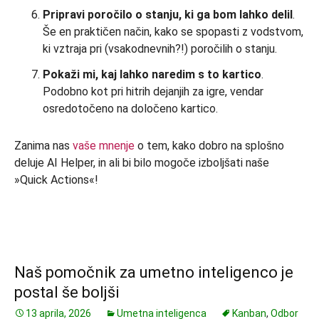
Pripravi poročilo o stanju, ki ga bom lahko delil
.
Še en praktičen način, kako se spopasti z vodstvom,
ki vztraja pri (vsakodnevnih?!) poročilih o stanju.
Pokaži mi, kaj lahko naredim s to kartico
.
Podobno kot pri hitrih dejanjih za igre, vendar
osredotočeno na določeno kartico.
Zanima nas
vaše mnenje
o tem, kako dobro na splošno
deluje AI Helper, in ali bi bilo mogoče izboljšati naše
»Quick Actions«!
Naš pomočnik za umetno inteligenco je
postal še boljši
13 aprila, 2026
Umetna inteligenca
Kanban
,
Odbor