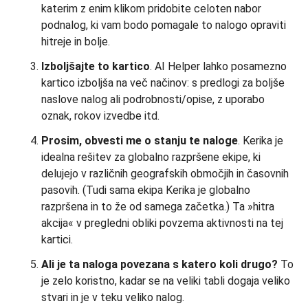
katerim z enim klikom pridobite celoten nabor
podnalog, ki vam bodo pomagale to nalogo opraviti
hitreje in bolje.
Izboljšajte to kartico
. AI Helper lahko posamezno
kartico izboljša na več načinov: s predlogi za boljše
naslove nalog ali podrobnosti/opise, z uporabo
oznak, rokov izvedbe itd.
Prosim, obvesti me o stanju te naloge
. Kerika je
idealna rešitev za globalno razpršene ekipe, ki
delujejo v različnih geografskih območjih in časovnih
pasovih. (Tudi sama ekipa Kerika je globalno
razpršena in to že od samega začetka.) Ta »hitra
akcija« v pregledni obliki povzema aktivnosti na tej
kartici.
Ali je ta naloga povezana s katero koli drugo?
To
je zelo koristno, kadar se na veliki tabli dogaja veliko
stvari in je v teku veliko nalog.