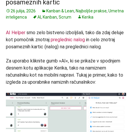
posameznih kartic
26 julija, 2026
Kanban & Lean
,
Najboljše prakse
,
Umetna
inteligenca
AI
,
Kanban
,
Scrum
Kerika
AI Helper
smo zelo bistveno izboljšali, tako da zdaj deluje
kot pomočnik znotraj
preglednic nalog
in celo znotraj
posameznih kartic (nalog) na preglednici nalog.
Za uporabo kliknite gumb »AI«, ki se prikaže v spodnjem
desnem kotu aplikacije Kerika, tako na namiznem
računalniku kot na mobilni napravi. Tukaj je primer, kako to
izgleda za uporabnike namiznih računalnikov: