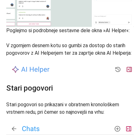
Poglejmo si podrobneje sestavne dele okna »AI Helper«:
V zgornjem desnem kotu so gumbi za dostop do starih
pogovorov z AI Helperjem ter za zaprtje okna AI Helperja:
Stari pogovori
Stari pogovori so prikazani v obratnem kronološkem
vrstnem redu, pri čemer so najnovejši na vrhu: