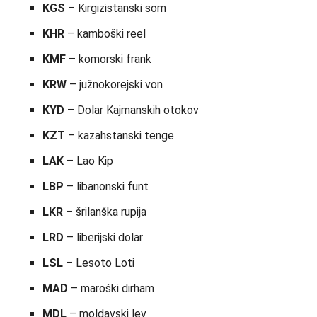
KGS
– Kirgizistanski som
KHR
– kamboški reel
KMF
– komorski frank
KRW
– južnokorejski von
KYD
– Dolar Kajmanskih otokov
KZT
– kazahstanski tenge
LAK
– Lao Kip
LBP
– libanonski funt
LKR
– šrilanška rupija
LRD
– liberijski dolar
LSL
– Lesoto Loti
MAD
– maroški dirham
MDL
– moldavski lev