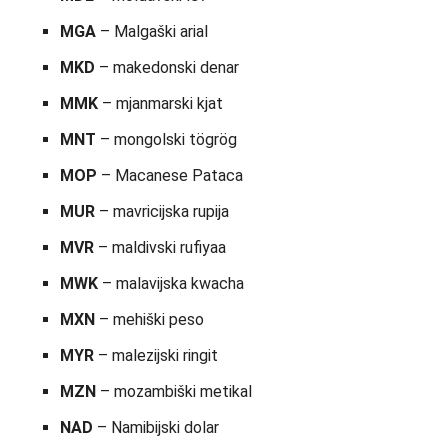
MGA
– Malgaški arial
MKD
– makedonski denar
MMK
– mjanmarski kjat
MNT
– mongolski tögrög
MOP
– Macanese Pataca
MUR
– mavricijska rupija
MVR
– maldivski rufiyaa
MWK
– malavijska kwacha
MXN
– mehiški peso
MYR
– malezijski ringit
MZN
– mozambiški metikal
NAD
– Namibijski dolar