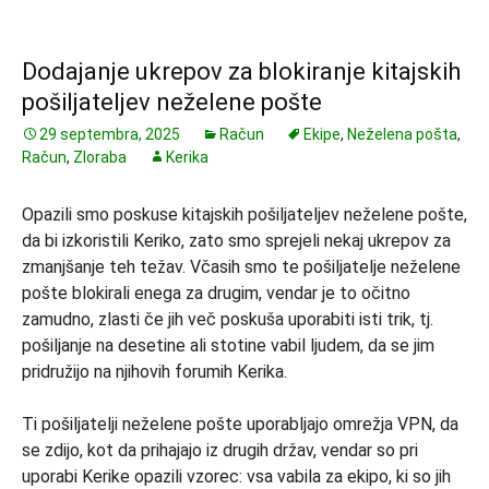
Dodajanje ukrepov za blokiranje kitajskih
pošiljateljev neželene pošte
29 septembra, 2025
Račun
Ekipe
,
Neželena pošta
,
Račun
,
Zloraba
Kerika
Opazili smo poskuse kitajskih pošiljateljev neželene pošte,
da bi izkoristili Keriko, zato smo sprejeli nekaj ukrepov za
zmanjšanje teh težav. Včasih smo te pošiljatelje neželene
pošte blokirali enega za drugim, vendar je to očitno
zamudno, zlasti če jih več poskuša uporabiti isti trik, tj.
pošiljanje na desetine ali stotine vabil ljudem, da se jim
pridružijo na njihovih forumih Kerika.
Ti pošiljatelji neželene pošte uporabljajo omrežja VPN, da
se zdijo, kot da prihajajo iz drugih držav, vendar so pri
uporabi Kerike opazili vzorec: vsa vabila za ekipo, ki so jih