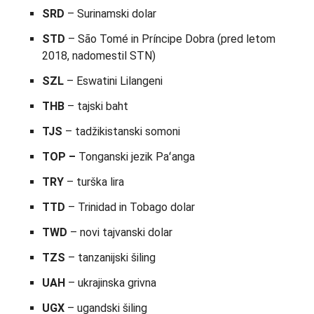
SRD
– Surinamski dolar
STD
– São Tomé in Príncipe Dobra (pred letom
2018, nadomestil STN)
SZL
– Eswatini Lilangeni
THB
– tajski baht
TJS
– tadžikistanski somoni
TOP –
Tonganski jezik Paʻanga
TRY
– turška lira
TTD
– Trinidad in Tobago dolar
TWD
– novi tajvanski dolar
TZS
– tanzanijski šiling
UAH
– ukrajinska grivna
UGX
– ugandski šiling