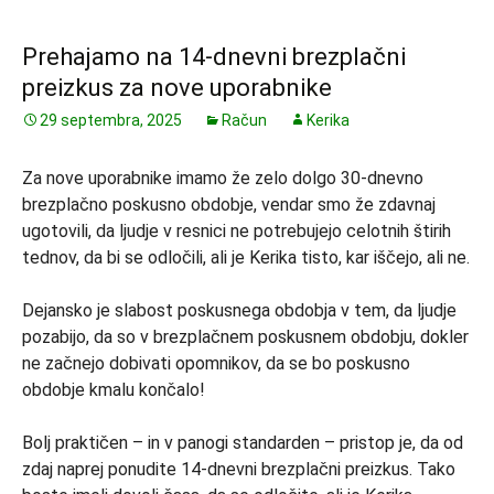
Prehajamo na 14-dnevni brezplačni
preizkus za nove uporabnike
29 septembra, 2025
Račun
Kerika
Za nove uporabnike imamo že zelo dolgo 30-dnevno
brezplačno poskusno obdobje, vendar smo že zdavnaj
ugotovili, da ljudje v resnici ne potrebujejo celotnih štirih
tednov, da bi se odločili, ali je Kerika tisto, kar iščejo, ali ne.
Dejansko je slabost poskusnega obdobja v tem, da ljudje
pozabijo, da so v brezplačnem poskusnem obdobju, dokler
ne začnejo dobivati opomnikov, da se bo poskusno
obdobje kmalu končalo!
Bolj praktičen – in v panogi standarden – pristop je, da od
zdaj naprej ponudite 14-dnevni brezplačni preizkus. Tako