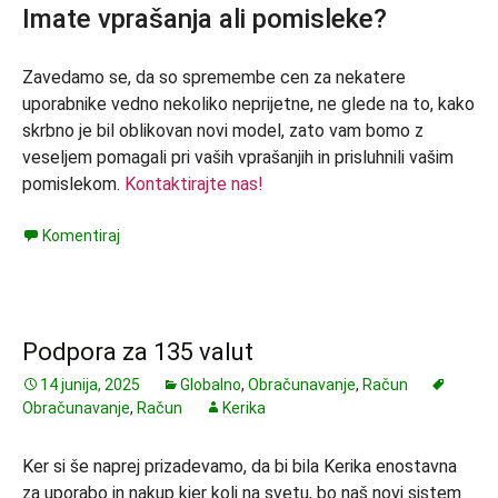
Imate vprašanja ali pomisleke?
Zavedamo se, da so spremembe cen za nekatere
uporabnike vedno nekoliko neprijetne, ne glede na to, kako
skrbno je bil oblikovan novi model, zato vam bomo z
veseljem pomagali pri vaših vprašanjih in prisluhnili vašim
pomislekom.
Kontaktirajte nas!
Komentiraj
Podpora za 135 valut
14 junija, 2025
Globalno
,
Obračunavanje
,
Račun
Obračunavanje
,
Račun
Kerika
Ker si še naprej prizadevamo, da bi bila Kerika enostavna
za uporabo in nakup kjer koli na svetu, bo naš novi sistem