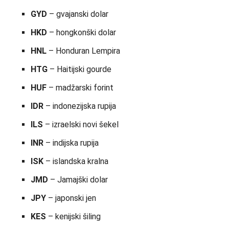
GYD
– gvajanski dolar
HKD
– hongkonški dolar
HNL
– Honduran Lempira
HTG
– Haitijski gourde
HUF
– madžarski forint
IDR
– indonezijska rupija
ILS
– izraelski novi šekel
INR
– indijska rupija
ISK
– islandska kralna
JMD
– Jamajški dolar
JPY
– japonski jen
KES
– kenijski šiling