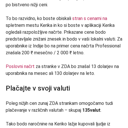
po bistveno nižji ceni.
To bo razvidno, ko boste obiskali
stran s cenami na
spletnem mestu Kerika in ko si boste v aplikaciji Kerika
ogledali razpoložljive načrte. Prikazane cene bodo
predstavljale znižani znesek in bodo v vaši lokalni valuti. Za
uporabnike iz Indije bo na primer cena načrta Professional
znašala 200 ₹ mesečno / 2 000 ₹ letno.
Poslovni načrt
za stranke v ZDA bo znašal 13 dolarjev na
uporabnika na mesec ali 130 dolarjev na leto.
Plačajte v svoji valuti
Poleg nižjih cen zunaj ZDA strankam omogočamo tudi
plačevanje v različnih valutah – skupaj
135
valut
.
Tako bodo naročnine na Keriko lažje kupovali ljudje iz