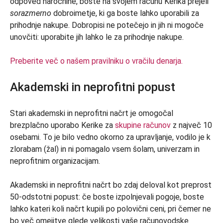
odpoved naročnine, boste na svojem računu Kerika prejeli
sorazmerno
dobroimetje, ki ga boste lahko uporabili za
prihodnje nakupe. Dobropisi ne potečejo in jih ni mogoče
unovčiti: uporabite jih lahko le za prihodnje nakupe.
Preberite več o našem pravilniku o vračilu denarja.
Akademski in neprofitni popust
Stari akademski in neprofitni načrt je omogočal
brezplačno uporabo Kerike za
skupine računov
z največ 10
osebami. To je bilo vedno okorno za upravljanje, vodilo je k
zlorabam (žal) in ni pomagalo vsem šolam, univerzam in
neprofitnim organizacijam.
Akademski in neprofitni načrt bo zdaj deloval kot preprost
50-odstotni popust: če boste izpolnjevali pogoje, boste
lahko kateri koli načrt kupili po polovični ceni, pri čemer ne
bo več omejitve glede velikosti vaše računovodske