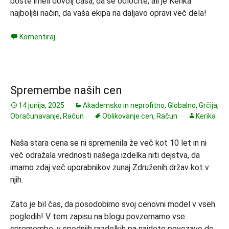
boste imeli dovolj časa, da se odločite, ali je Kerika
najboljši način, da vaša ekipa na daljavo opravi več dela!
Komentiraj
Spremembe naših cen
14 junija, 2025
Akademsko in neprofitno
,
Globalno
,
Grčija
,
Obračunavanje
,
Račun
Oblikovanje cen
,
Račun
Kerika
Naša stara cena se ni spremenila že več kot 10 let in ni
več odražala vrednosti našega izdelka niti dejstva, da
imamo zdaj več uporabnikov zunaj Združenih držav kot v
njih.
Zato je bil čas, da posodobimo svoj cenovni model v vseh
pogledih! V tem zapisu na blogu povzemamo vse
spremembe, v spodnjih razdelkih pa najdete povezave do