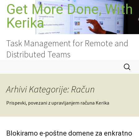
Preskoči
Get More Done, With
na
Kerika
vsebino
Task Management for Remote and
Distributed Teams
Išči:
Arhivi Kategorije: Račun
Prispevki, povezani z upravljanjem računa Kerika
Blokiramo e-poštne domene za enkratno