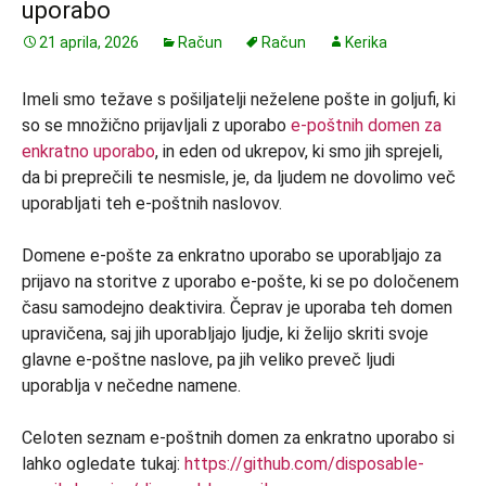
uporabo
21 aprila, 2026
Račun
Račun
Kerika
Imeli smo težave s pošiljatelji neželene pošte in goljufi, ki
so se množično prijavljali z uporabo
e-poštnih domen za
enkratno uporabo
, in eden od ukrepov, ki smo jih sprejeli,
da bi preprečili te nesmisle, je, da ljudem ne dovolimo več
uporabljati teh e-poštnih naslovov.
Domene e-pošte za enkratno uporabo se uporabljajo za
prijavo na storitve z uporabo e-pošte, ki se po določenem
času samodejno deaktivira. Čeprav je uporaba teh domen
upravičena, saj jih uporabljajo ljudje, ki želijo skriti svoje
glavne e-poštne naslove, pa jih veliko preveč ljudi
uporablja v nečedne namene.
Celoten seznam e-poštnih domen za enkratno uporabo si
lahko ogledate tukaj:
https://github.com/disposable-