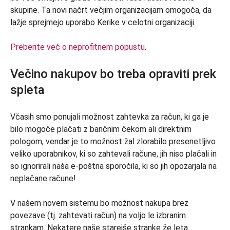
skupine. Ta novi načrt večjim organizacijam omogoča, da
lažje sprejmejo uporabo Kerike v celotni organizaciji.
Preberite več o neprofitnem popustu.
Večino nakupov bo treba opraviti prek
spleta
Včasih smo ponujali možnost zahtevka za račun, ki ga je
bilo mogoče plačati z bančnim čekom ali direktnim
pologom, vendar je to možnost žal zlorabilo presenetljivo
veliko uporabnikov, ki so zahtevali račune, jih niso plačali in
so ignorirali naša e-poštna sporočila, ki so jih opozarjala na
neplačane račune!
V našem novem sistemu bo možnost nakupa brez
povezave (tj. zahtevati račun) na voljo le izbranim
strankam. Nekatere naše starejše stranke že leta