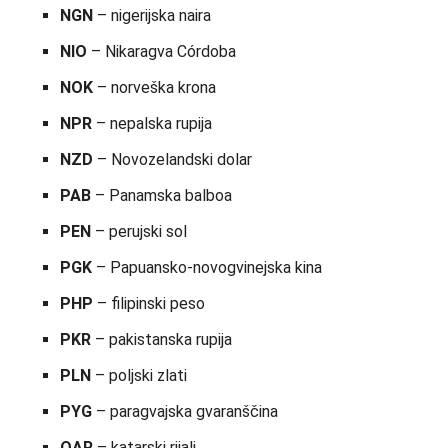
NGN
– nigerijska naira
NIO
– Nikaragva Córdoba
NOK
– norveška krona
NPR
– nepalska rupija
NZD
– Novozelandski dolar
PAB
– Panamska balboa
PEN
– perujski sol
PGK
– Papuansko-novogvinejska kina
PHP
– filipinski peso
PKR
– pakistanska rupija
PLN
– poljski zlati
PYG
– paragvajska gvaranščina
QAR
– katarski rijali