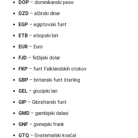
DOP
– dominikanski peso
DZD
– alžirski dinar
EGP
– egiptovski funt
ETB
– etiopski birr
EUR
– Euro
FJD
– fidžijski dolar
FKP
– funt Falklandskih otokov
GBP
– britanski funt šterling
GEL
– gruzijski lari
GIP
– Gibraltarski funt
GMD
– gambijski dalasi
GNF
– gvinejski frank
GTQ
– Gvatemalski kvačal