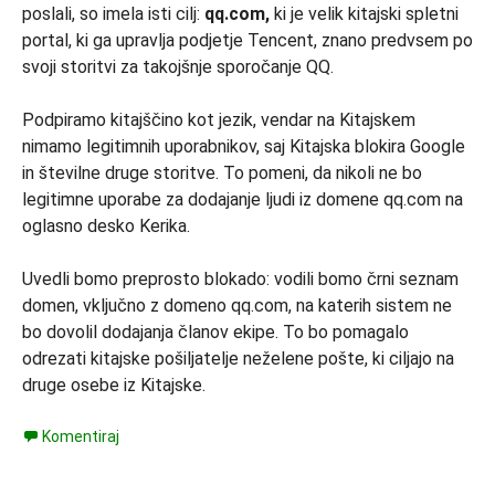
poslali, so imela isti cilj:
qq.com,
ki je velik kitajski spletni
portal, ki ga upravlja podjetje Tencent, znano predvsem po
svoji storitvi za takojšnje sporočanje QQ.
Podpiramo kitajščino kot jezik, vendar na Kitajskem
nimamo legitimnih uporabnikov, saj Kitajska blokira Google
in številne druge storitve. To pomeni, da nikoli ne bo
legitimne uporabe za dodajanje ljudi iz domene qq.com na
oglasno desko Kerika.
Uvedli bomo preprosto blokado: vodili bomo črni seznam
domen, vključno z domeno qq.com, na katerih sistem ne
bo dovolil dodajanja članov ekipe. To bo pomagalo
odrezati kitajske pošiljatelje neželene pošte, ki ciljajo na
druge osebe iz Kitajske.
Komentiraj