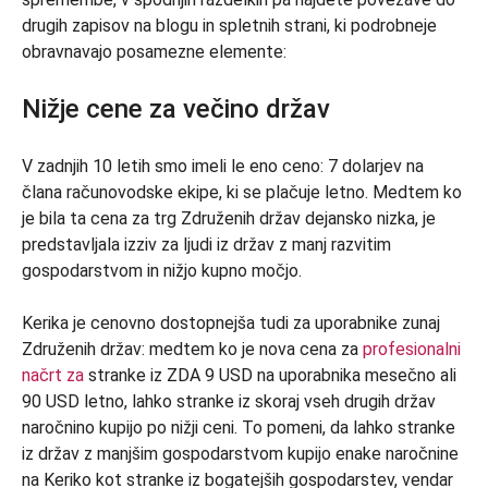
drugih zapisov na blogu in spletnih strani, ki podrobneje
obravnavajo posamezne elemente:
Nižje cene za večino držav
V zadnjih 10 letih smo imeli le eno ceno: 7 dolarjev na
člana računovodske ekipe, ki se plačuje letno. Medtem ko
je bila ta cena za trg Združenih držav dejansko nizka, je
predstavljala izziv za ljudi iz držav z manj razvitim
gospodarstvom in nižjo kupno močjo.
Kerika je cenovno dostopnejša tudi za uporabnike zunaj
Združenih držav: medtem ko je nova cena za
profesionalni
načrt za
stranke iz ZDA 9 USD na uporabnika mesečno ali
90 USD letno, lahko stranke iz skoraj vseh drugih držav
naročnino kupijo po nižji ceni. To pomeni, da lahko stranke
iz držav z manjšim gospodarstvom kupijo enake naročnine
na Keriko kot stranke iz bogatejših gospodarstev, vendar