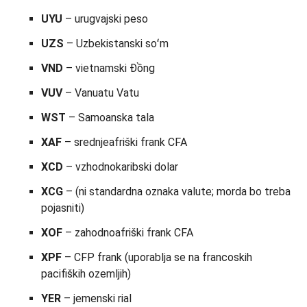
UYU
– urugvajski peso
UZS
– Uzbekistanski soʻm
VND
– vietnamski Đồng
VUV
– Vanuatu Vatu
WST
– Samoanska tala
XAF
– srednjeafriški frank CFA
XCD
– vzhodnokaribski dolar
XCG
– (ni standardna oznaka valute; morda bo treba
pojasniti)
XOF
– zahodnoafriški frank CFA
XPF
– CFP frank (uporablja se na francoskih
pacifiških ozemljih)
YER
– jemenski rial