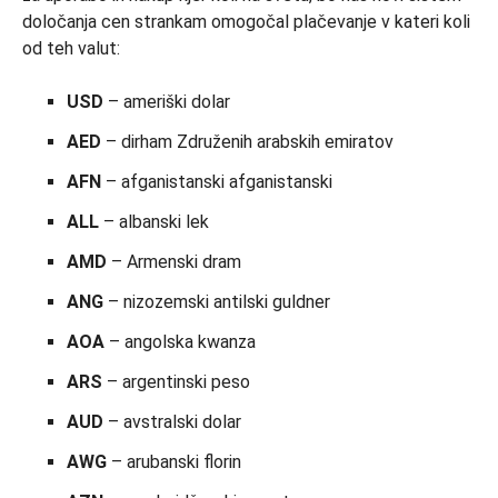
določanja cen strankam omogočal plačevanje v kateri koli
od teh valut:
USD
– ameriški dolar
AED
– dirham Združenih arabskih emiratov
AFN
– afganistanski afganistanski
ALL
– albanski lek
AMD
– Armenski dram
ANG
– nizozemski antilski guldner
AOA
– angolska kwanza
ARS
– argentinski peso
AUD
– avstralski dolar
AWG
– arubanski florin