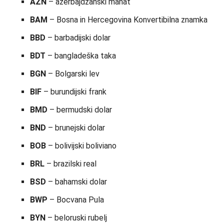
AZN
– azerbajdžanski manat
BAM
– Bosna in Hercegovina Konvertibilna znamka
BBD
– barbadijski dolar
BDT
– bangladeška taka
BGN
– Bolgarski lev
BIF
– burundijski frank
BMD
– bermudski dolar
BND
– brunejski dolar
BOB
– bolivijski boliviano
BRL
– brazilski real
BSD
– bahamski dolar
BWP
– Bocvana Pula
BYN
– beloruski rubelj