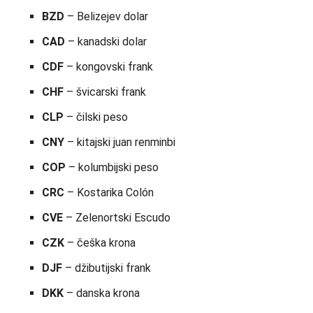
BZD
– Belizejev dolar
CAD
– kanadski dolar
CDF
– kongovski frank
CHF
– švicarski frank
CLP
– čilski peso
CNY
– kitajski juan renminbi
COP
– kolumbijski peso
CRC
– Kostarika Colón
CVE
– Zelenortski Escudo
CZK
– češka krona
DJF
– džibutijski frank
DKK
– danska krona