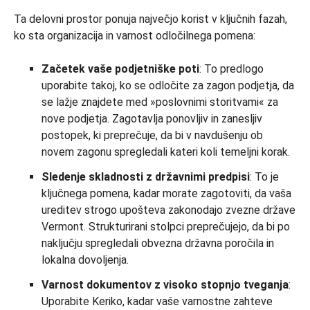
Ta delovni prostor ponuja največjo korist v ključnih fazah,
ko sta organizacija in varnost odločilnega pomena:
Začetek vaše podjetniške poti
: To predlogo
uporabite takoj, ko se odločite za zagon podjetja, da
se lažje znajdete med »poslovnimi storitvami« za
nove podjetja. Zagotavlja ponovljiv in zanesljiv
postopek, ki preprečuje, da bi v navdušenju ob
novem zagonu spregledali kateri koli temeljni korak.
Sledenje skladnosti z državnimi predpisi
: To je
ključnega pomena, kadar morate zagotoviti, da vaša
ureditev strogo upošteva zakonodajo zvezne države
Vermont. Strukturirani stolpci preprečujejo, da bi po
naključju spregledali obvezna državna poročila in
lokalna dovoljenja.
Varnost dokumentov z visoko stopnjo tveganja
:
Uporabite Keriko, kadar vaše varnostne zahteve