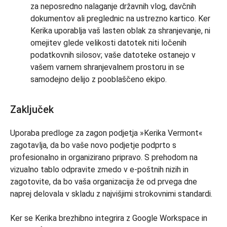
za neposredno nalaganje državnih vlog, davčnih
dokumentov ali preglednic na ustrezno kartico. Ker
Kerika uporablja vaš lasten oblak za shranjevanje, ni
omejitev glede velikosti datotek niti ločenih
podatkovnih silosov; vaše datoteke ostanejo v
vašem varnem shranjevalnem prostoru in se
samodejno delijo z pooblaščeno ekipo.
Zaključek
Uporaba predloge za zagon podjetja »Kerika Vermont«
zagotavlja, da bo vaše novo podjetje podprto s
profesionalno in organizirano pripravo. S prehodom na
vizualno tablo odpravite zmedo v e-poštnih nizih in
zagotovite, da bo vaša organizacija že od prvega dne
naprej delovala v skladu z najvišjimi strokovnimi standardi.
Ker se Kerika brezhibno integrira z Google Workspace in