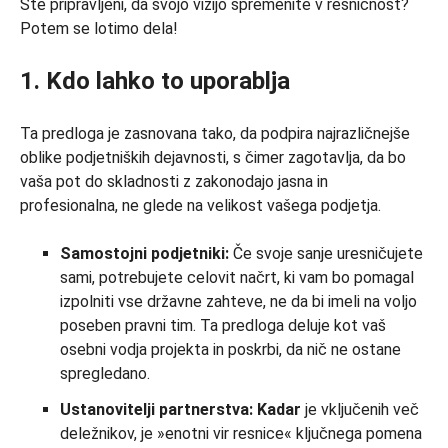
Ste pripravljeni, da svojo vizijo spremenite v resničnost?
Potem se lotimo dela!
1. Kdo lahko to uporablja
Ta predloga je zasnovana tako, da podpira najrazličnejše
oblike podjetniških dejavnosti, s čimer zagotavlja, da bo
vaša pot do skladnosti z zakonodajo jasna in
profesionalna, ne glede na velikost vašega podjetja.
Samostojni podjetniki:
Če svoje sanje uresničujete
sami, potrebujete celovit načrt, ki vam bo pomagal
izpolniti vse državne zahteve, ne da bi imeli na voljo
poseben pravni tim. Ta predloga deluje kot vaš
osebni vodja projekta in poskrbi, da nič ne ostane
spregledano.
Ustanovitelji partnerstva: Kadar
je vključenih več
deležnikov, je »enotni vir resnice« ključnega pomena