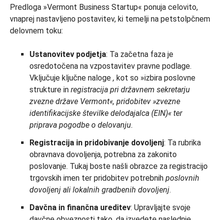
Predloga »Vermont Business Startup« ponuja celovito,
vnaprej nastavljeno postavitev, ki temelji na petstolpčnem
delovnem toku:
Ustanovitev podjetja
: Ta začetna faza je
osredotočena na vzpostavitev pravne podlage.
Vključuje ključne naloge
,
kot so »izbira poslovne
strukture in
registracija pri državnem sekretarju
zvezne države Vermont«, pridobitev »zvezne
identifikacijske številke delodajalca (EIN)« ter
priprava pogodbe o delovanju.
Registracija in pridobivanje dovoljenj
: Ta rubrika
obravnava dovoljenja, potrebna za zakonito
poslovanje. Tukaj boste našli obrazce za registracijo
trgovskih imen ter pridobitev potrebnih
poslovnih
dovoljenj ali lokalnih gradbenih dovoljenj
.
Davčna in finančna ureditev
: Upravljajte svoje
davčne obveznosti tako, da izvedete naslednje