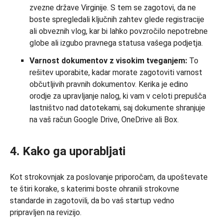
zvezne države Virginije. S tem se zagotovi, da ne
boste spregledali ključnih zahtev glede registracije
ali obveznih vlog, kar bi lahko povzročilo nepotrebne
globe ali izgubo pravnega statusa vašega podjetja.
Varnost dokumentov z visokim tveganjem:
To
rešitev uporabite, kadar morate zagotoviti varnost
občutljivih pravnih dokumentov. Kerika je edino
orodje za upravljanje nalog, ki vam v celoti prepušča
lastništvo nad datotekami, saj dokumente shranjuje
na vaš račun Google Drive, OneDrive ali Box.
4. Kako ga uporabljati
Kot strokovnjak za poslovanje priporočam, da upoštevate
te štiri korake, s katerimi boste ohranili strokovne
standarde in zagotovili, da bo vaš startup vedno
pripravljen na revizijo.