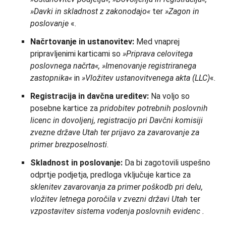
»Davki in skladnost z zakonodajo«
ter
»Zagon in
poslovanje
«.
Načrtovanje in ustanovitev:
Med vnaprej
pripravljenimi karticami so
»Priprava celovitega
poslovnega načrta«, »Imenovanje registriranega
zastopnika«
in
»Vložitev ustanovitvenega akta (LLC)
«.
Registracija in davčna ureditev:
Na voljo so
posebne kartice za
pridobitev potrebnih poslovnih
licenc in dovoljenj, registracijo pri Davčni komisiji
zvezne države Utah ter
prijavo za zavarovanje za
primer brezposelnosti
.
Skladnost in poslovanje:
Da bi zagotovili uspešno
odprtje podjetja, predloga vključuje kartice za
sklenitev zavarovanja za primer poškodb pri delu,
vložitev letnega poročila v zvezni državi Utah
ter
vzpostavitev sistema vodenja poslovnih evidenc
.