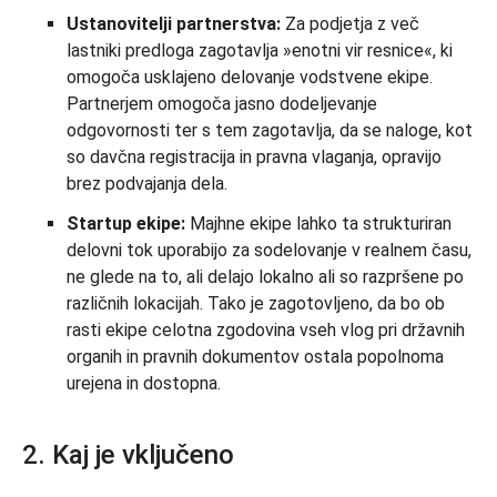
Ustanovitelji partnerstva:
Za podjetja z več
lastniki predloga zagotavlja »enotni vir resnice«, ki
omogoča usklajeno delovanje vodstvene ekipe.
Partnerjem omogoča jasno dodeljevanje
odgovornosti ter s tem zagotavlja, da se naloge, kot
so davčna registracija in pravna vlaganja, opravijo
brez podvajanja dela.
Startup ekipe:
Majhne ekipe lahko ta strukturiran
delovni tok uporabijo za sodelovanje v realnem času,
ne glede na to, ali delajo lokalno ali so razpršene po
različnih lokacijah. Tako je zagotovljeno, da bo ob
rasti ekipe celotna zgodovina vseh vlog pri državnih
organih in pravnih dokumentov ostala popolnoma
urejena in dostopna.
2. Kaj je vključeno