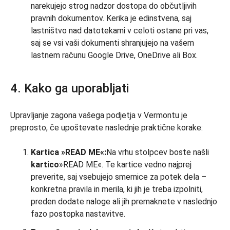
narekujejo strog nadzor dostopa do občutljivih
pravnih dokumentov. Kerika je edinstvena, saj
lastništvo nad datotekami v celoti ostane pri vas,
saj se vsi vaši dokumenti shranjujejo na vašem
lastnem računu Google Drive, OneDrive ali Box.
4. Kako ga uporabljati
Upravljanje zagona vašega podjetja v Vermontu je
preprosto, če upoštevate naslednje praktične korake:
Kartica »READ ME«:
Na vrhu stolpcev boste našli
kartico
»READ ME«. Te kartice vedno najprej
preverite, saj vsebujejo smernice za potek dela –
konkretna pravila in merila, ki jih je treba izpolniti,
preden dodate naloge ali jih premaknete v naslednjo
fazo postopka nastavitve.