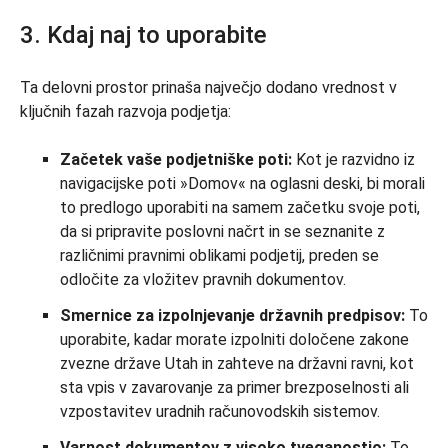
3. Kdaj naj to uporabite
Ta delovni prostor prinaša največjo dodano vrednost v
ključnih fazah razvoja podjetja:
Začetek vaše podjetniške poti:
Kot je razvidno iz
navigacijske poti »Domov« na oglasni deski, bi morali
to predlogo uporabiti na samem začetku svoje poti,
da si pripravite poslovni načrt in se seznanite z
različnimi pravnimi oblikami podjetij, preden se
odločite za vložitev pravnih dokumentov.
Smernice za izpolnjevanje državnih predpisov:
To
uporabite, kadar morate izpolniti določene zakone
zvezne države Utah in zahteve na državni ravni, kot
sta vpis v zavarovanje za primer brezposelnosti ali
vzpostavitev uradnih računovodskih sistemov.
Varnost dokumentov z visoko tveganostjo:
To