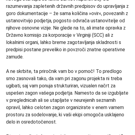
razumevanja zapletenih državnih predpisov do upravljanja z
goro dokumentacije – že sama količina »ovir«, povezanih z
ustanovitvijo podjetja, pogosto odvrača ustanovitelje od
njihove osnovne vizije. Ne glede na to, ali imate opravka z
Državno komisijo za korporacije v Virginiji (SCC) ali z
lokalnimi organi, lahko breme zagotavljanja skladnosti s
predpisi postane preveliko in povzroči znatne operativne
zamude.
A ne skrbite, ta priročnik vam bo v pomoč! To predlogo
smo zasnovali tako, da vam pri zagonu projekta ni treba
ugibati, saj vam ponuja strukturiran, vizualen načrt za
uspešen zagon vašega podjetja. Namesto da se izgubljate
v preglednicah ali se utapljate v neurejenih seznamih
opravil, lahko celoten zagon organizirate v enem varnem
prostoru za sodelovanje, ki vaši ekipi omogoča usklajeno
delo in osredotočenost.