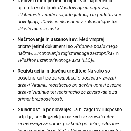
Delovni tok s petimi stolpci:
Vaš napredek se
spremlja v stolpcih
»Načrtovanje in priprava«,
»Ustanovitev podjetja«, »Registracija in pridobivanje
dovoljenj«, »Davki in skladnost z zakonodajo«
ter
»Poslovanje in rast
«.
Načrtovanje in ustanovitev:
Med vnaprej
pripravljenimi dokumenti so
»Priprava poslovnega
načrta«, »Imenovanje registriranega zastopnika«
in
»Vložitev ustanovitvenega akta (LLC)
«.
Registracija in davčna ureditev:
Na voljo so
posebne kartice za
registracijo podjetja v zvezni
državi Virginiji, registracijo pri davčni upravi zvezne
države Virginije
ter
registracijo za zavarovanje za
primer brezposelnosti
.
Skladnost in poslovanje:
Da bi zagotovili uspešno
odprtje, predloga vključuje kartice za
»sklenitev
zavarovanja za primer poškodb pri delu«, »vložitev
letnega poročila pri SCC v Virginiji«
in
»vzpostavitev