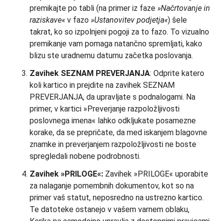
premikajte po tabli (na primer iz faze
»Načrtovanje in
raziskave«
v fazo
»Ustanovitev podjetja«
) šele
takrat, ko so izpolnjeni pogoji za to fazo. To vizualno
premikanje vam pomaga natančno spremljati, kako
blizu ste uradnemu datumu začetka poslovanja.
Zavihek SEZNAM PREVERJANJA
: Odprite katero
koli kartico in prejdite na zavihek SEZNAM
PREVERJANJA, da upravljate s podnalogami. Na
primer, v kartici »Preverjanje razpoložljivosti
poslovnega imena« lahko odkljukate posamezne
korake, da se prepričate, da med iskanjem blagovne
znamke in preverjanjem razpoložljivosti ne boste
spregledali nobene podrobnosti.
Zavihek »PRILOGE«:
Zavihek »PRILOGE« uporabite
za nalaganje pomembnih dokumentov, kot so na
primer vaš statut, neposredno na ustrezno kartico.
Te datoteke ostanejo v vašem varnem oblaku,