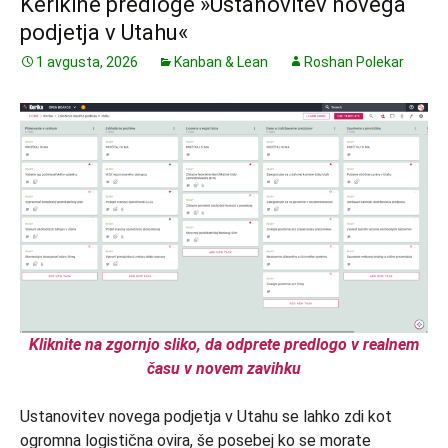
Kerikine predloge »Ustanovitev novega
podjetja v Utahu«
1 avgusta, 2026
Kanban & Lean
Roshan Polekar
Kliknite na zgornjo sliko, da odprete predlogo v realnem
času v novem zavihku
Ustanovitev novega podjetja v Utahu se lahko zdi kot
ogromna logistična ovira, še posebej ko se morate