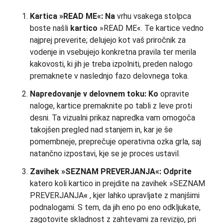
Kartica »READ ME«: Na
vrhu vsakega stolpca
boste našli
kartico
»READ ME«. Te kartice vedno
najprej preverite; delujejo kot vaš priročnik za
vodenje in vsebujejo konkretna pravila ter merila
kakovosti, ki jih je treba izpolniti, preden nalogo
premaknete v naslednjo fazo delovnega toka.
Napredovanje v delovnem toku: Ko
opravite
naloge, kartice premaknite po tabli z leve proti
desni. Ta vizualni prikaz napredka vam omogoča
takojšen pregled nad stanjem in, kar je še
pomembneje, preprečuje operativna ozka grla, saj
natančno izpostavi, kje se je proces ustavil.
Zavihek »SEZNAM PREVERJANJA«: Odprite
katero koli kartico in prejdite na zavihek »SEZNAM
PREVERJANJA
«
, kjer lahko upravljate z manjšimi
podnalogami. S tem, da jih eno po eno odkljukate,
zagotovite skladnost z zahtevami za revizijo, pri