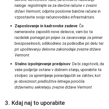
naloge:
registrirajte se za davčne račune v zvezni
državi Vermont
, odprite poslovne bančne račune in
vzpostavite svojo računovodsko infrastrukturo.
Zaposlovanje in kadrovske zadeve
: Če
nameravate zaposliti nove delavce, vam bo ta
razdelek pomagal pri prijavi za zavarovanje za primer
brezposelnosti, odškodnino za poškodbe pri delu ter
pri upoštevanju delovne zakonodaje zvezne države
Vermont
.
Stalno izpolnjevanje predpisov
: Da bi zagotovili, da
vaše podjetje ostane v dobrem stanju, uporabite ta
stolpec za spremljanje ponavljajočih se zahtev, kot
je obveznost
predložitve letnega poročila
državnemu sekretarju zvezne države Vermont
.
3. Kdaj naj to uporabite