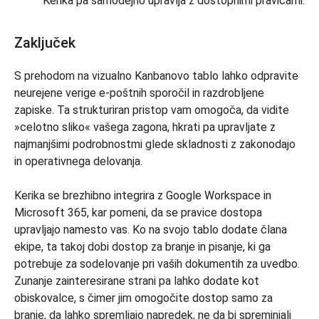
Kerika pa samodejno upravlja z dostopnimi pravicami.
Zaključek
S prehodom na vizualno Kanbanovo tablo lahko odpravite
neurejene verige e-poštnih sporočil in razdrobljene
zapiske. Ta strukturiran pristop vam omogoča, da vidite
»celotno sliko« vašega zagona, hkrati pa upravljate z
najmanjšimi podrobnostmi glede skladnosti z zakonodajo
in operativnega delovanja.
Kerika se brezhibno integrira z Google Workspace in
Microsoft 365, kar pomeni, da se pravice dostopa
upravljajo namesto vas. Ko na svojo tablo dodate člana
ekipe, ta takoj dobi dostop za branje in pisanje, ki ga
potrebuje za sodelovanje pri vaših dokumentih za uvedbo.
Zunanje zainteresirane strani pa lahko dodate kot
obiskovalce, s čimer jim omogočite dostop samo za
branje, da lahko spremljajo napredek, ne da bi spreminjali