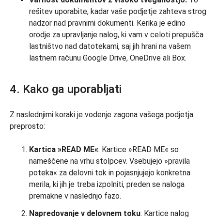
rešitev uporabite, kadar vaše podjetje zahteva strog
nadzor nad pravnimi dokumenti. Kerika je edino
orodje za upravljanje nalog, ki vam v celoti prepušča
lastništvo nad datotekami, saj jih hrani na vašem
lastnem računu Google Drive, OneDrive ali Box.
4. Kako ga uporabljati
Z naslednjimi koraki je vodenje zagona vašega podjetja
preprosto:
Kartica »READ ME«
: Kartice »READ ME« so
nameščene na vrhu stolpcev. Vsebujejo »pravila
poteka« za delovni tok in pojasnjujejo konkretna
merila, ki jih je treba izpolniti, preden se naloga
premakne v naslednjo fazo.
Napredovanje v delovnem toku
: Kartice nalog