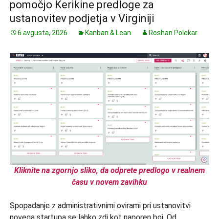
pomočjo Kerikine predloge za
ustanovitev podjetja v Virginiji
6 avgusta, 2026
Kanban & Lean
Roshan Polekar
Kliknite na zgornjo sliko, da odprete predlogo v realnem
času v novem zavihku
Spopadanje z administrativnimi ovirami pri ustanovitvi
novega startupa se lahko zdi kot naporen boj. Od