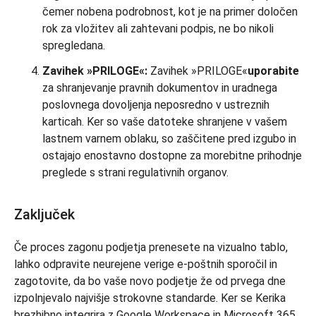
čemer nobena podrobnost, kot je na primer določen
rok za vložitev ali zahtevani podpis, ne bo nikoli
spregledana.
Zavihek »PRILOGE«:
Zavihek »PRILOGE«
uporabite
za shranjevanje pravnih dokumentov in uradnega
poslovnega dovoljenja neposredno v ustreznih
karticah. Ker so vaše datoteke shranjene v vašem
lastnem varnem oblaku, so zaščitene pred izgubo in
ostajajo enostavno dostopne za morebitne prihodnje
preglede s strani regulativnih organov.
Zaključek
Če proces zagonu podjetja prenesete na vizualno tablo,
lahko odpravite neurejene verige e-poštnih sporočil in
zagotovite, da bo vaše novo podjetje že od prvega dne
izpolnjevalo najvišje strokovne standarde. Ker se Kerika
brezhibno integrira z Google Workspace in Microsoft 365,