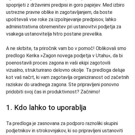
spoprijeti z državnimi predpisi in goro papirjev. Med izbiro
ustrezne pravne oblike in zagotavljanjem, da boste
upoštevali vse roke za izpolnjevanje predpisov, lahko
administrativna obremenitev pri ustanovitvi podjetja za
vsakega ustanovitelja hitro postane prevelika.
A ne skrbite, ta priročnik vam bo v pomoč! Oblikovali smo
predlogo Kerika »Zagon novega podjetja v Utahu«, da bi
poenostavili proces zagona in vaši ekipi zagotovili
vizualno, strukturirano delovno okolje. Ta predloga deluje
kot vaš načrt, ki vam zagotavlja organiziranost od začetnih
raziskav do uradnega zagona. Ste pripravljeni ponovno
pridobiti svoj čas in produktivnost? Začnimo!
1. Kdo lahko to uporablja
Ta predloga je zasnovana za podporo raznoliki skupini
podjetnikov in strokovnjakov, ki so pripravljeni ustanoviti