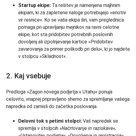
Startup ekipe:
Ta rešitev je namenjena majhnim
ekipam, ki za zapletene naloge potrebujejo »enotni
vir resnice«. Ko se vaša ekipa širi, vam preglednica
pomaga pri upravljanju mejnikov na ravni celotne
ekipe, kot sta pridobitev potrebnih poslovnih
dovoljenj ali izpolnjevanje kartice »Pridobitev
zavarovanja za primer poškodb pri delu«, ki jo najdete
v stolpcu »Skladnost«.
2. Kaj vsebuje
Predloga »Zagon novega podjetja v Utahu« ponuja
celovito, vnaprej pripravljeno shemo za spremljanje vašega
napredka od zamisli do začetka poslovanja.
Delovni tok s petimi stolpci:
Vaš napredek se
spremlja v stolpcih
»Načrtovanje in raziskave«,
»Ustanovitev podjetja«, »Dovoljenja in registracija«,