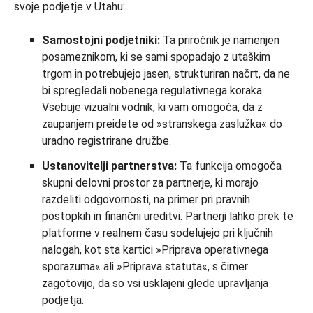
svoje podjetje v Utahu:
Samostojni podjetniki:
Ta priročnik je namenjen
posameznikom, ki se sami spopadajo z utaškim
trgom in potrebujejo jasen, strukturiran načrt, da ne
bi spregledali nobenega regulativnega koraka.
Vsebuje vizualni vodnik, ki vam omogoča, da z
zaupanjem preidete od »stranskega zaslužka« do
uradno registrirane družbe.
Ustanovitelji partnerstva:
Ta funkcija omogoča
skupni delovni prostor za partnerje, ki morajo
razdeliti odgovornosti, na primer pri pravnih
postopkih in finančni ureditvi. Partnerji lahko prek te
platforme v realnem času sodelujejo pri ključnih
nalogah, kot sta kartici »Priprava operativnega
sporazuma« ali »Priprava statuta«, s čimer
zagotovijo, da so vsi usklajeni glede upravljanja
podjetja.