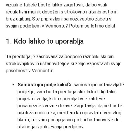
vizualne tabele boste lahko zagotovili, da bo vsak
regulativni mejnik dosežen s strokovno natančnostjo in
brez ugibanj. Ste pripravljeni samozavestno začeti s
svojim podjetjem v Vermontu? Potem se lotimo dela!
1. Kdo lahko to uporablja
Ta predloga je zasnovana za podporo raznoliki skupini
strokovnjakov in ustanoviteljev, ki želijo vzpostaviti svojo
prisotnost v Vermontu:
Samostojni podjetniki:
Če samostojno ustanavljate
podjetje, vam bo ta predloga služila kot digitalni
projektni vodja, ki bo spremljal vse zahteve
posamezne zvezne države. Zagotavlja, da ne boste
nikoli zamudili roka, medtem ko opravljate več vlog
hkrati, ter vam ponuja jasno pot od ustanovitve do
stalnega izpolnjevanja predpisov.