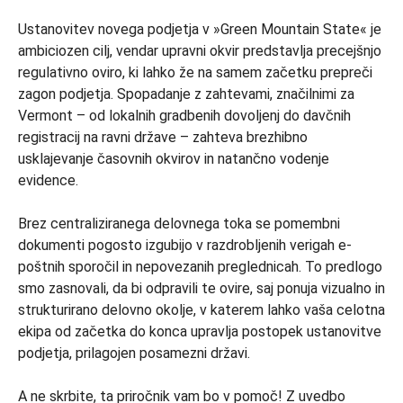
Ustanovitev novega podjetja v »Green Mountain State« je
ambiciozen cilj, vendar upravni okvir predstavlja precejšnjo
regulativno oviro, ki lahko že na samem začetku prepreči
zagon podjetja. Spopadanje z zahtevami, značilnimi za
Vermont – od lokalnih gradbenih dovoljenj do davčnih
registracij na ravni države – zahteva brezhibno
usklajevanje časovnih okvirov in natančno vodenje
evidence.
Brez centraliziranega delovnega toka se pomembni
dokumenti pogosto izgubijo v razdrobljenih verigah e-
poštnih sporočil in nepovezanih preglednicah. To predlogo
smo zasnovali, da bi odpravili te ovire, saj ponuja vizualno in
strukturirano delovno okolje, v katerem lahko vaša celotna
ekipa od začetka do konca upravlja postopek ustanovitve
podjetja, prilagojen posamezni državi.
A ne skrbite, ta priročnik vam bo v pomoč! Z uvedbo