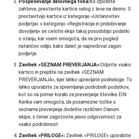
Pospeševanje delovnega toka:
Ko izpolnite
zahteve, prestavite kartice nalog z leve na desno. S
prestavitvijo kartice iz kategorije »Ustanovitev
podjetja« v kategorijo »Registracija in pridobivanje
dovoljenj« se celotni ekipi takoj posodobijo podatki
o stanju, kar vsem omogoča, da na prvi pogled
natančno vidijo, kako daleč je napredoval zagon
podjetja.
Zavihek »SEZNAM PREVERJANJA«:
Odprite vsako
kartico in prejdite na zavihek »SEZNAM
PREVERJANJA«, kjer lahko upravljate podnaloge. To
lahko uporabite za spremljanje podrobnih podatkov,
kot so na primer koraki za preverjanje številke EIN.
Kerika vam omogoča, da posamezne točke s
seznama preverjanja dodelite različnim članom
ekipe, s čimer zagotovite jasno odgovornost za
vsako podrobnost.
Zavihek »PRILOGE«:
Zavihek »PRILOGE« uporabite