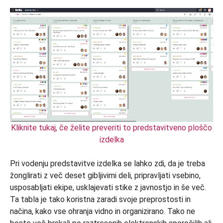
Kliknite tukaj, če želite preveriti to predstavitveno ploščo
izdelka
Pri vodenju predstavitve izdelka se lahko zdi, da je treba
žonglirati z več deset gibljivimi deli, pripravljati vsebino,
usposabljati ekipe, usklajevati stike z javnostjo in še več.
Ta tabla je tako koristna zaradi svoje preprostosti in
načina, kako vse ohranja vidno in organizirano. Tako ne