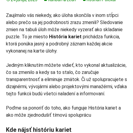
Zaujímalo vás niekedy, ako úloha skončila v inom stĺpci
alebo prečo sa jej podrobnosti zrazu zmenili? Sledovanie
zmien na tabuli úloh môže niekedy vyzerať ako skladanie
puzzle. To je miesto
História kariet
prichádza funkcia,
ktorá ponúka jasný a podrobný záznam každej akcie
vykonanej na karte úlohy.
Jediným kliknutím môžete vidieť, kto vykonal aktualizácie,
čo sa zmenilo a kedy sa to stalo, čo zaručuje
transparentnosť a eliminuje zmätok. Či už spolupracujete s
dizajnérmi, vývojármi alebo projektovými manažérmi, vďaka
tejto funkcii budú všetci naladení a informovaní.
Poďme sa ponoriť do toho, ako funguje História kariet a
ako môže zjednodušiť tímovú spoluprácu
Kde nájsť históriu kariet