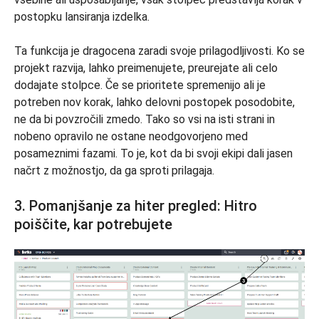
postopku lansiranja izdelka.
Ta funkcija je dragocena zaradi svoje prilagodljivosti. Ko se
projekt razvija, lahko preimenujete, preurejate ali celo
dodajate stolpce. Če se prioritete spremenijo ali je
potreben nov korak, lahko delovni postopek posodobite,
ne da bi povzročili zmedo. Tako so vsi na isti strani in
nobeno opravilo ne ostane neodgovorjeno med
posameznimi fazami. To je, kot da bi svoji ekipi dali jasen
načrt z možnostjo, da ga sproti prilagaja.
3. Pomanjšanje za hiter pregled: Hitro
poiščite, kar potrebujete