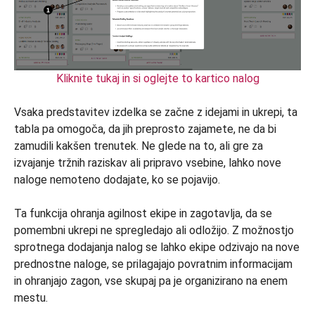
Kliknite tukaj in si oglejte to kartico nalog
Vsaka predstavitev izdelka se začne z idejami in ukrepi, ta
tabla pa omogoča, da jih preprosto zajamete, ne da bi
zamudili kakšen trenutek. Ne glede na to, ali gre za
izvajanje tržnih raziskav ali pripravo vsebine, lahko nove
naloge nemoteno dodajate, ko se pojavijo.
Ta funkcija ohranja agilnost ekipe in zagotavlja, da se
pomembni ukrepi ne spregledajo ali odložijo. Z možnostjo
sprotnega dodajanja nalog se lahko ekipe odzivajo na nove
prednostne naloge, se prilagajajo povratnim informacijam
in ohranjajo zagon, vse skupaj pa je organizirano na enem
mestu.