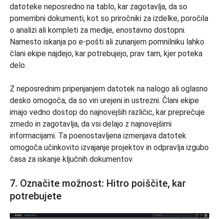
datoteke neposredno na tablo, kar zagotavlja, da so
pomembni dokumenti, kot so priročniki za izdelke, poročila
o analizi ali kompleti za medije, enostavno dostopni.
Namesto iskanja po e-pošti ali zunanjem pomnilniku lahko
člani ekipe najdejo, kar potrebujejo, prav tam, kjer poteka
delo.
Z neposrednim pripenjanjem datotek na nalogo ali oglasno
desko omogoča, da so viri urejeni in ustrezni. Člani ekipe
imajo vedno dostop do najnovejših različic, kar preprečuje
zmedo in zagotavlja, da vsi delajo z najnovejšimi
informacijami. Ta poenostavljena izmenjava datotek
omogoča učinkovito izvajanje projektov in odpravlja izgubo
časa za iskanje ključnih dokumentov.
7. Označite možnost: Hitro poiščite, kar
potrebujete