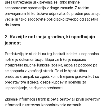
Brez ustreznega usklajevanja se lahko majhne
nesporazume spremenijo v drage zamude. Z rednim
preverjanjem lahko težave odpravite, še preden postanejo
večje, in tako zagotovite bolj gladko izvedbo od začetka
do konca.
2. Razvijte notranja gradiva, ki spodbujajo
jasnost
Predstavljajte si, da bi na trg lansirali izdelek z nepopolno
notranjo dokumentacijo. Ekipa za trženje napačno
interpretira ključne funkcije izdelka, ekipa za podporo pa
se spopada z vprašanji strank. To ni le hipotetična
predstava, ampak se zgodi, ko notranjemu gradivu, kot so
predstavitve izdelka, osebe kupcev in scenariji za
usposabljanje, ne dajemo prednosti.
Zbiranje informacij strank iz beta testov ali prvih povratnih
informacij in ustrezno izpopolnjevanje notranjih