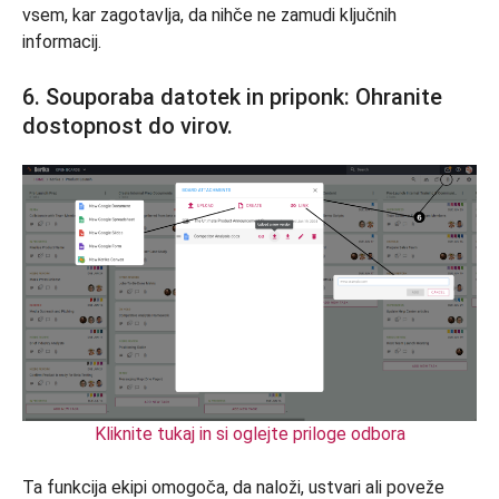
vsem, kar zagotavlja, da nihče ne zamudi ključnih
informacij.
6. Souporaba datotek in priponk: Ohranite
dostopnost do virov.
Kliknite tukaj in si oglejte priloge odbora
Ta funkcija ekipi omogoča, da naloži, ustvari ali poveže