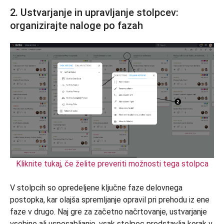
2. Ustvarjanje in upravljanje stolpcev:
organizirajte naloge po fazah
Kliknite tukaj, če želite preveriti možnosti tega stolpca
V stolpcih so opredeljene ključne faze delovnega
postopka, kar olajša spremljanje opravil pri prehodu iz ene
faze v drugo. Naj gre za začetno načrtovanje, ustvarjanje
vsebine ali usposabljanje, vsak stolpec predstavlja korak v