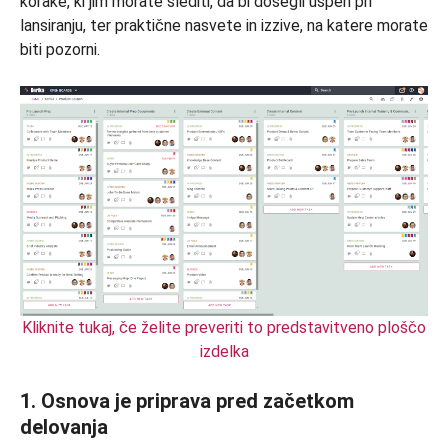
korake, ki jim morate slediti, da bi dosegli uspeh pri
lansiranju, ter praktične nasvete in izzive, na katere morate
biti pozorni.
Kliknite tukaj, če želite preveriti to predstavitveno ploščo
izdelka
1. Osnova je priprava pred začetkom
delovanja