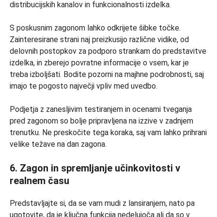
distribucijskih kanalov in funkcionalnosti izdelka.
S poskusnim zagonom lahko odkrijete šibke točke.
Zainteresirane strani naj preizkusijo različne vidike, od
delovnih postopkov za podporo strankam do predstavitve
izdelka, in zberejo povratne informacije o vsem, kar je
treba izboljšati. Bodite pozorni na majhne podrobnosti, saj
imajo te pogosto največji vpliv med uvedbo.
Podjetja z zanesljivim testiranjem in ocenami tveganja
pred zagonom so bolje pripravljena na izzive v zadnjem
trenutku. Ne preskočite tega koraka, saj vam lahko prihrani
velike težave na dan zagona.
6. Zagon in spremljanje učinkovitosti v
realnem času
Predstavljajte si, da se vam mudi z lansiranjem, nato pa
ugotovite, da je ključna funkcija nedelujoča ali da so v