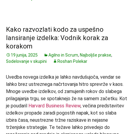
Kako razvozlati kodo za uspešno
lansiranje izdelka: Vodnik korak za
korakom
19 junija, 2025
Agilno in Scrum
,
Najboljše prakse
,
Sodelovanje v skupini
Roshan Polekar
Uvedba novega izdelka je lahko navdušujoča, vendar se
lahko brez ustreznega načrtovanja hitro sprevrže v kaos.
Mnoge uvedbe izdelkov, od zamujenih rokov do slabega
prilagajanja trgu, se spotaknejo že na samem začetku. Kot
je poudaril
Harvard Business Review
, večina predstavitev
izdelkov propade zaradi pogostih napak, kot so slaba
izbira časa, neustrezne tržne raziskave in nejasne
trženjske strategije. Te težave lahko privedejo do