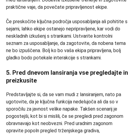
praktične vaje, da povečate pripravljenost ekipe.
Če preskočite ključna področja usposabljanja ali pohitite s
sejami, lahko ekipe ostanejo nepripravljene, kar vodi do
neskladnih izkušenj s strankami. Ustvarite kontrolni
seznam za usposabljanje, da zagotovite, da nobena tema
ne bo izpuščena. Bolj ko bo vaša ekipa pripravljena, bolj
gladko bodo potekale interakcije s strankami.
5. Pred dnevom lansiranja vse pregledajte in
preizkusite
Predstavljajte si, da se vam mudi z lansiranjem, nato pa
ugotovite, da je ključna funkcija nedelujoča ali da so v
sporočilu za javnost velike napake. Takšen scenarij je
pogostejši, kot bi si mislili, če se pregledi pred zagonom
obravnavajo kot neobvezni. Pred uradnim zagonom
opravite popoln pregled trženjskega gradiva,