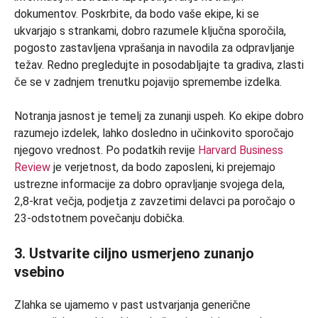
dokumentov. Poskrbite, da bodo vaše ekipe, ki se
ukvarjajo s strankami, dobro razumele ključna sporočila,
pogosto zastavljena vprašanja in navodila za odpravljanje
težav. Redno pregledujte in posodabljajte ta gradiva, zlasti
če se v zadnjem trenutku pojavijo spremembe izdelka.
Notranja jasnost je temelj za zunanji uspeh. Ko ekipe dobro
razumejo izdelek, lahko dosledno in učinkovito sporočajo
njegovo vrednost. Po podatkih revije
Harvard Business
Review
je verjetnost, da bodo zaposleni, ki prejemajo
ustrezne informacije za dobro opravljanje svojega dela,
2,8-krat večja, podjetja z zavzetimi delavci pa poročajo o
23-odstotnem povečanju dobička.
3. Ustvarite ciljno usmerjeno zunanjo
vsebino
Zlahka se ujamemo v past ustvarjanja generične