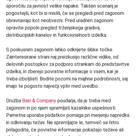
sporočilu za javnost velike napake. Takšen scenarij je
pogostejši, kot bi si mislili, če se pregledi pred zagonom
obravnavajo kot neobvezni. Pred uradnim zagonom
opravite popoln pregled trženjskega gradiva,
distribucijskih kanalov in funkcionalnosti izdelka.
S poskusnim zagonom lahko odkrijete šibke točke.
Zainteresirane strani naj preizkusijo različne vidike, od
delovnih postopkov za podporo strankam do predstavitve
izdelka, in zberejo povratne informacije o vsem, kar je
treba izboljšati. Bodite pozorni na majhne podrobnosti, saj
imajo te pogosto največji vpliv med uvedbo.
Družba
Bain & Company
poudarja, da je treba med
zagonom in po njem spremljati kazalnike uspešnosti.
Pametna uporaba podatkov pomaga pri merjenju napredka
in odkrivanju težav. Ne spremljajte le, temveč se hitro
prilagodite, če povratne informacije pokažejo težave ali