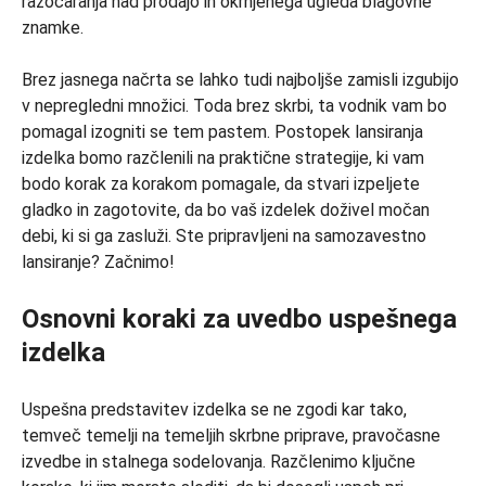
razočaranja nad prodajo in okrnjenega ugleda blagovne
znamke.
Brez jasnega načrta se lahko tudi najboljše zamisli izgubijo
v nepregledni množici. Toda brez skrbi, ta vodnik vam bo
pomagal izogniti se tem pastem. Postopek lansiranja
izdelka bomo razčlenili na praktične strategije, ki vam
bodo korak za korakom pomagale, da stvari izpeljete
gladko in zagotovite, da bo vaš izdelek doživel močan
debi, ki si ga zasluži. Ste pripravljeni na samozavestno
lansiranje? Začnimo!
Osnovni koraki za uvedbo uspešnega
izdelka
Uspešna predstavitev izdelka se ne zgodi kar tako,
temveč temelji na temeljih skrbne priprave, pravočasne
izvedbe in stalnega sodelovanja. Razčlenimo ključne