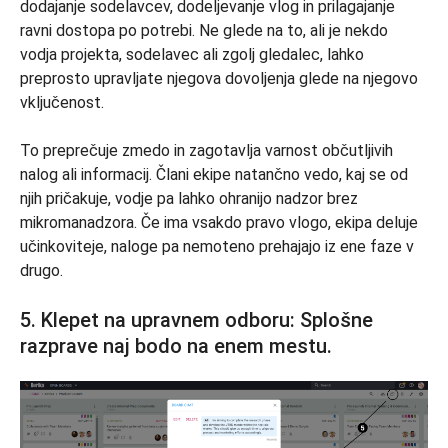
dodajanje sodelavcev, dodeljevanje vlog in prilagajanje
ravni dostopa po potrebi. Ne glede na to, ali je nekdo
vodja projekta, sodelavec ali zgolj gledalec, lahko
preprosto upravljate njegova dovoljenja glede na njegovo
vključenost.
To preprečuje zmedo in zagotavlja varnost občutljivih
nalog ali informacij. Člani ekipe natančno vedo, kaj se od
njih pričakuje, vodje pa lahko ohranijo nadzor brez
mikromanadzora. Če ima vsakdo pravo vlogo, ekipa deluje
učinkoviteje, naloge pa nemoteno prehajajo iz ene faze v
drugo.
5. Klepet na upravnem odboru: Splošne
razprave naj bodo na enem mestu.