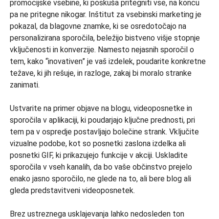
promocijske vsebine, ki poskuša pritegniti vse, na koncu
pa ne pritegne nikogar. Inštitut za vsebinski marketing je
pokazal, da blagovne znamke, ki se osredotočajo na
personalizirana sporočila, beležijo bistveno višje stopnje
vključenosti in konverzije. Namesto nejasnih sporočil o
tem, kako “inovativen” je vaš izdelek, poudarite konkretne
težave, ki jih rešuje, in razloge, zakaj bi moralo stranke
zanimati.
Ustvarite na primer objave na blogu, videoposnetke in
sporočila v aplikaciji, ki poudarjajo ključne prednosti, pri
tem pa v ospredje postavljajo bolečine strank. Vključite
vizualne podobe, kot so posnetki zaslona izdelka ali
posnetki GIF, ki prikazujejo funkcije v akciji. Uskladite
sporočila v vseh kanalih, da bo vaše občinstvo prejelo
enako jasno sporočilo, ne glede na to, ali bere blog ali
gleda predstavitveni videoposnetek.
Brez ustreznega usklajevanja lahko nedosleden ton