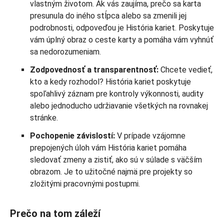
vlastným životom. Ak vás zaujíma, prečo sa karta
presunula do iného stĺpca alebo sa zmenili jej
podrobnosti, odpoveďou je História kariet. Poskytuje
vám úplný obraz o ceste karty a pomáha vám vyhnúť
sa nedorozumeniam.
Zodpovednosť a transparentnosť:
Chcete vedieť,
kto a kedy rozhodol? História kariet poskytuje
spoľahlivý záznam pre kontroly výkonnosti, audity
alebo jednoducho udržiavanie všetkých na rovnakej
stránke.
Pochopenie závislostí:
V prípade vzájomne
prepojených úloh vám História kariet pomáha
sledovať zmeny a zistiť, ako sú v súlade s väčším
obrazom. Je to užitočné najmä pre projekty so
zložitými pracovnými postupmi.
Prečo na tom záleží