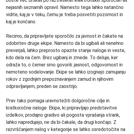
boste več brskali po raztresenih elektronskih sporočilih ali
nejasnih seznamih opravil. Namesto tega lahko natančno
vidite, kaj je v teku, čemu je treba posvetiti pozornost in
kaj je končano.
Recimo, da pripravljate sporočilo za javnost in čakate na
odobritev druge ekipe. Namesto da bi ugibali ali nenehno
preverjali, lahko preprosto opazite stanje naloge in veste,
kdo dela na čem. Brez ugibanj in zmede. To deluje, ker
odraža to, o čemer smo govorili: jasnost, odgovornost in
nemoteno sodelovanje. Ekipe se lahko izognejo zamujanju
rokov z zgodnjim prepoznavanjem zamud in njihovim
odpravljanjem, preden se zaostrijo.
Prav tako pomaga uravnotežiti dolgoročne cilje in
kratkoročne naloge. Ekipe, ki pripravljajo predstavitve
izdelkov, prodajno gradivo ali pogosta vprašanja strank,
lahko napredujejo, ne da bi čakale, da drugi končajo. Z
razvrščanjem nalog v kategorije se lahko osredotočite na