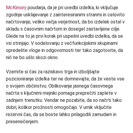
McKinsey
poudarja, da je pri uvedbi izdelka, ki vključuje
zgodnje usklajevanje z zainteresiranimi stranmi in celovito
načrtovanje, veliko večja verjetnost, da bo izdelek ostal v
skladu s časovnim načrtom in dosegel zastavljene cilje.
Glede na to je prvi korak pri uspešni uvedbi izdelka, da se
vsi strinjajo. V sodelovanju z večfunkcijskimi skupinami
opredelite vloge in odgovornosti ter tako zagotovite, da
nič ne bo ušlo skozi okno.
Vzemite si čas za raziskavo trga in izboljšajte
pozicioniranje izdelka ter ne domnevajte, da že veste vse
o svojem občinstvu. Oblikovanje jasnega časovnega
načrta s ključnimi mejniki pomaga preprečiti zaplete v
zadnjem trenutku. Vendar ne pozabite, da so načrti tako
dobri, kolikor prožnosti omogočajo. V urnik vključite
rezervni čas, da se boste lahko prilagodili zamudam in
presenečenjem.