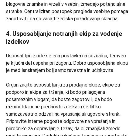
blagovne znamke in vrzeli v vsebini zmedejo potencialne
stranke. Centraliziran postopek pregleda vsebine pomaga
zagotoviti, da so vaša trženjska prizadevanja skladna.
4. Usposabljanje notranjih ekip za vodenje
izdelkov
Usposabljanje ni le še ena postavka na seznamu, temveč
je ključni del uspeha pri zagonu. Dobro usposobljena ekipa
je med lansiranjem bolj samozavestna in učinkovita.
Organizirajte usposabljanja za prodajne ekipe, ekipe za
podporo in ekipe za trženje, ki bodo prilagojena
posameznim vlogam, da boste zagotovili, da bodo
razumeli ključne prednosti izdelka in se lahko
samozavestno odzvali na vprašanja ali ugovore strank.
Pripravite interne pogoste odgovore na vprašanja in
priročnike za odpravljanje težav, da bi zmanjšali zmedo
med lansiranjem. Dodelite izkušene trenerje in zagotovite