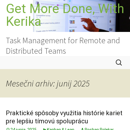
Preskoči
Get More Done, With
na
Kerika
vsebino
Task Management for Remote and
Distributed Teams
Išči:
Mesečni arhiv: junij 2025
Praktické spôsoby využitia histórie kariet
pre lepšiu tímovú spoluprácu
24 junija, 2025
Kanban & Lean
Roshan Polekar