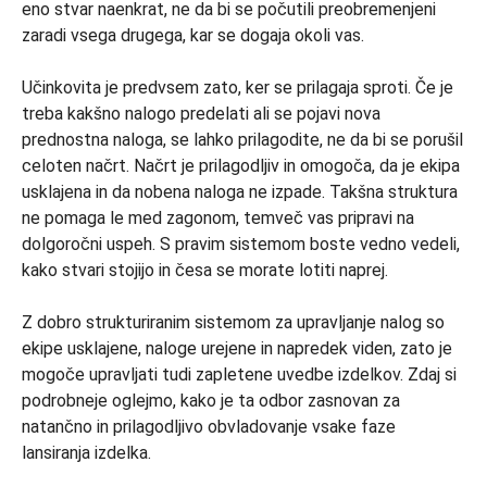
eno stvar naenkrat, ne da bi se počutili preobremenjeni
zaradi vsega drugega, kar se dogaja okoli vas.
Učinkovita je predvsem zato, ker se prilagaja sproti. Če je
treba kakšno nalogo predelati ali se pojavi nova
prednostna naloga, se lahko prilagodite, ne da bi se porušil
celoten načrt. Načrt je prilagodljiv in omogoča, da je ekipa
usklajena in da nobena naloga ne izpade. Takšna struktura
ne pomaga le med zagonom, temveč vas pripravi na
dolgoročni uspeh. S pravim sistemom boste vedno vedeli,
kako stvari stojijo in česa se morate lotiti naprej.
Z dobro strukturiranim sistemom za upravljanje nalog so
ekipe usklajene, naloge urejene in napredek viden, zato je
mogoče upravljati tudi zapletene uvedbe izdelkov. Zdaj si
podrobneje oglejmo, kako je ta odbor zasnovan za
natančno in prilagodljivo obvladovanje vsake faze
lansiranja izdelka.