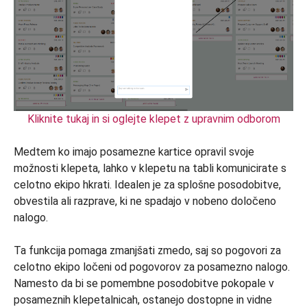
Kliknite tukaj in si oglejte klepet z upravnim odborom
Medtem ko imajo posamezne kartice opravil svoje
možnosti klepeta, lahko v klepetu na tabli komunicirate s
celotno ekipo hkrati. Idealen je za splošne posodobitve,
obvestila ali razprave, ki ne spadajo v nobeno določeno
nalogo.
Ta funkcija pomaga zmanjšati zmedo, saj so pogovori za
celotno ekipo ločeni od pogovorov za posamezno nalogo.
Namesto da bi se pomembne posodobitve pokopale v
posameznih klepetalnicah, ostanejo dostopne in vidne