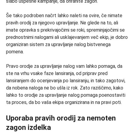
slabo uspešne kampanje, da ohranite zagon.
Še tako podroben načrt lahko naleti na ovire, če nimate
pravih orodij za njegovo upravljanje. Ne glede na to, ali
imate opravka s prekrivajočimi se roki, spreminjajočimi se
prednostnimi nalogami ali usklajevanjem več ekip, je dobro
organiziran sistem za upravljanje nalog bistvenega
pomena.
Pravo orodje za upravljanje nalog vam lahko pomaga, da
ste na vrhu vsake faze lansiranja, od priprav pred
lansiranjem do ocenjevanja po lansiranju, in tako zagotovi,
da nobena naloga ne bo ušla iz rok. Zato raziščimo, kako
lahko to orodje za upravljanje nalog pomaga poenostaviti
ta proces, da bo vaša ekipa organizirana in na pravi poti.
Uporaba pravih orodij za nemoten
zagon izdelka