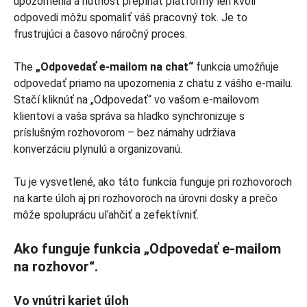
upozornenia a nutnosť prepínať platformy len kvôli
odpovedi môžu spomaliť váš pracovný tok. Je to
frustrujúci a časovo náročný proces.
The
„Odpovedať e-mailom na chat“
funkcia umožňuje
odpovedať priamo na upozornenia z chatu z vášho e-mailu.
Stačí kliknúť na „Odpovedať“ vo vašom e-mailovom
klientovi a vaša správa sa hladko synchronizuje s
príslušným rozhovorom – bez námahy udržiava
konverzáciu plynulú a organizovanú.
Tu je vysvetlené, ako táto funkcia funguje pri rozhovoroch
na karte úloh aj pri rozhovoroch na úrovni dosky a prečo
môže spoluprácu uľahčiť a zefektívniť.
Ako funguje funkcia „Odpovedať e-mailom
na rozhovor“.
Vo vnútri kariet úloh