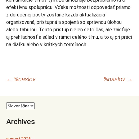
efektívnu spoluprácu. Vďaka možnosti odpovedať priamo
z doručenej pošty zostane každá aktualizácia
organizovaná, prístupná a spojená so správnou úlohou
alebo tabuľou. Tento prístup nielen šetrí čas, ale zaisťuje
aj prehľadnosť a súlad v rámci celého tímu, a to aj pri práci
na diaľku alebo v krátkych termínoch.
Krmarjenje
←
%naslov
%naslov
→
po
prispevkih
Archives