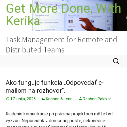
Preskoči
Get More Done, With
na
Kerika
vsebino
Task Management for Remote and
Distributed Teams
Išči:
Ako funguje funkcia „Odpovedať e-
mailom na rozhovor“.
17 junija, 2025
Kanban & Lean
Roshan Polekar
Riadenie komunikácie pri práci na projektoch môže byť
výzvou. Neporiadok v doručenej pošte, nekonečné