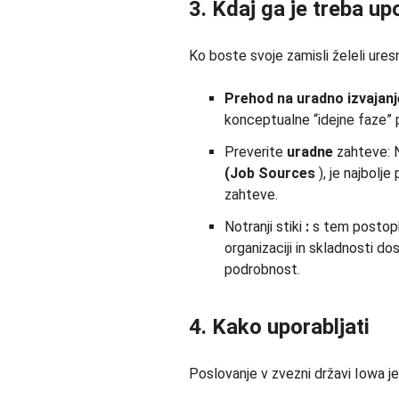
3. Kdaj ga je treba up
Ko boste svoje zamisli želeli uresn
Prehod na uradno izvajanj
konceptualne “idejne faze” p
Preverite
uradne
zahteve: N
(Job Sources
), je najbolje
zahteve.
Notranji stiki
:
s tem postopk
organizaciji in skladnosti do
podrobnost.
4. Kako uporabljati
Poslovanje v zvezni državi Iowa je