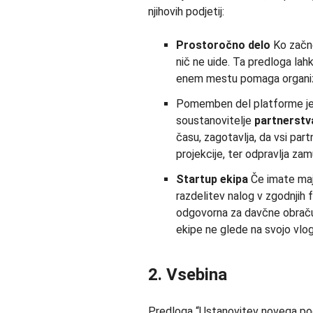
njihovih podjetij:
Prostoročno delo
Ko začne
nič ne uide. Ta predloga lah
enem mestu pomaga organizi
Pomemben del platforme je “
soustanovitelje
partnerstv
času, zagotavlja, da vsi part
projekcije, ter odpravlja za
Startup ekipa
Če imate majh
razdelitev nalog v zgodnjih
odgovorna za davčne obračune
ekipe ne glede na svojo vlogo
2. Vsebina
Predloga “Ustanovitev novega podje