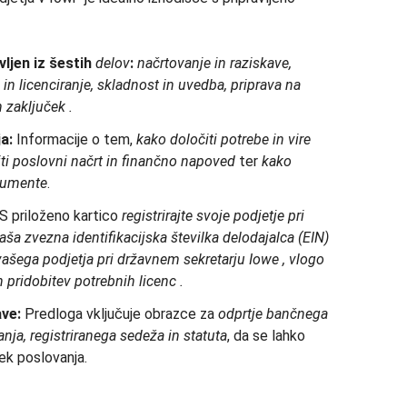
vljen
iz šestih
delov
:
načrtovanje in raziskave,
a in licenciranje, skladnost in uvedba, priprava na
n
zaključek
.
a:
Informacije o tem,
kako določiti potrebe in vire
viti poslovni načrt in finančno napoved
ter
kako
kumente
.
S priloženo kartico
registrirajte svoje podjetje pri
aša zvezna identifikacijska številka delodajalca (EIN)
 vašega podjetja pri državnem sekretarju Iowe
,
vlogo
n
pridobitev
potrebnih
licenc
.
ave:
Predloga vključuje obrazce za
odprtje
bančnega
nja, registriranega sedeža in statuta
, da se lahko
ek poslovanja.