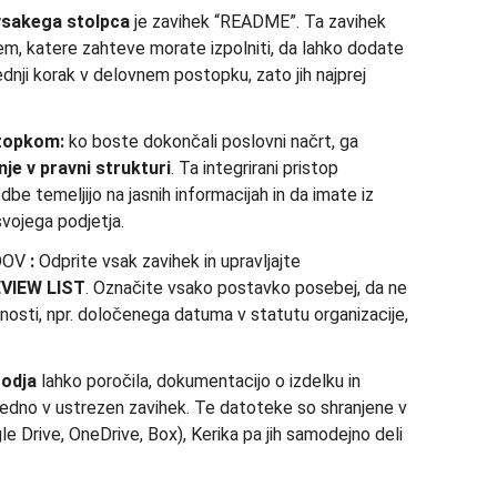
vsakega stolpca
je zavihek “README”. Ta zavihek
em, katere zahteve morate izpolniti, da lahko dodate
ednji korak v delovnem postopku, zato jih najprej
stopkom:
ko boste dokončali poslovni načrt, ga
nje v
pravni strukturi
. Ta integrirani pristop
be temeljijo na jasnih informacijah in da imate iz
vojega podjetja.
DOV
:
Odprite vsak zavihek in upravljajte
VIEW LIST
. Označite vsako postavko posebej, da ne
sti, npr. določenega datuma v statutu organizacije,
odja
lahko poročila, dokumentacijo o izdelku in
edno v ustrezen zavihek. Te datoteke so shranjene v
le Drive, OneDrive, Box), Kerika pa jih samodejno deli