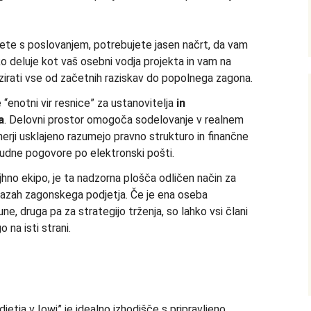
te s poslovanjem, potrebujete jasen načrt, da vam
ko deluje kot vaš osebni vodja projekta in vam na
rati vse od začetnih raziskav do popolnega zagona.
enotni vir resnice” za ustanovitelja
in
a
. Delovni prostor omogoča sodelovanje v realnem
nerji usklajeno razumejo pravno strukturo in finančne
mudne pogovore po elektronski pošti.
no ekipo, je ta nadzorna plošča odličen način za
 fazah zagonskega podjetja. Če je ena oseba
, druga pa za strategijo trženja, so lahko vsi člani
 na isti strani.
tja v Iowi” je idealno izhodišče s pripravljeno