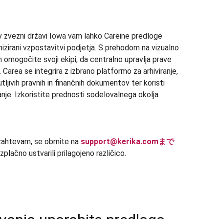
 v zvezni državi Iowa vam lahko Careine predloge
nizirani vzpostavitvi podjetja. S prehodom na vizualno
 omogočite svoji ekipi, da centralno upravlja prave
. Carea se integrira z izbrano platformo za arhiviranje,
jivih pravnih in finančnih dokumentov ter koristi
nje. Izkoristite prednosti sodelovalnega okolja.
zahtevam, se obrnite na
support@kerika.comまで
plačno ustvarili prilagojeno različico.