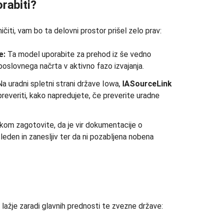
orabiti?
ičiti, vam bo ta delovni prostor prišel zelo prav:
e:
Ta model uporabite za prehod iz še vedno
oslovnega načrta v aktivno fazo izvajanja.
a uradni spletni strani države Iowa,
IASourceLink
 preveriti, kako napredujete, če preverite uradne
om zagotovite, da je vir dokumentacije o
sleden in zanesljiv ter da ni pozabljena nobena
 lažje zaradi glavnih prednosti te zvezne države: