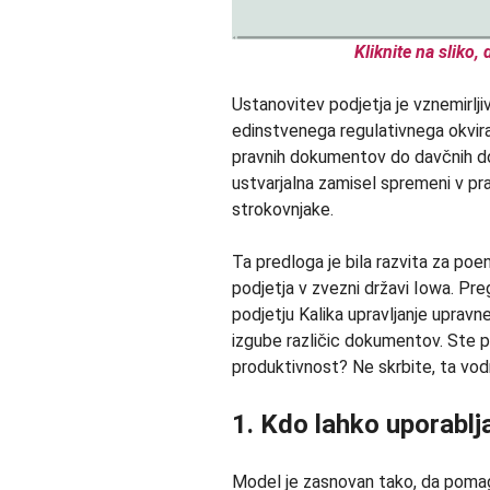
Kliknite na sliko
Ustanovitev podjetja je vznemirlji
edinstvenega regulativnega okvira
pravnih dokumentov do davčnih do
ustvarjalna zamisel spremeni v pr
strokovnjake.
Ta predloga je bila razvita za po
podjetja v zvezni državi Iowa. Pr
podjetju Kalika upravljanje uprav
izgube različic dokumentov. Ste pri
produktivnost? Ne skrbite, ta vo
1. Kdo lahko uporablja
Model je zasnovan tako, da pomaga