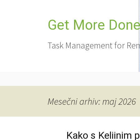
Preskoči
na
vsebino
Get More Done,
Task Management for Rem
Mesečni arhiv: maj 2026
Kako s Keliinim