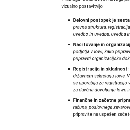
vizualno postavitvijo:
Delovni postopek je
sesta
pravna struktura, registracij
uvedbo in uvedba, uvedba i
Načrtovanje in organizacij
podjetja v Iowi, kako pripra
pripraviti
organizacijske do
Registracija in skladnost:
državnem sekretarju Iowe
.
V
se uporablja za
registracijo
za
davčna dovoljenja Iowe
i
Finančne in začetne pripr
računa
, poslovnega zavarova
pripravite na uspešen začet