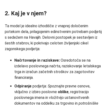
2. Kaj je v njem?
Ta model je idealno izhodišče z vnaprej določenim
potekom dela, prilagojenim edinstvenim potrebam podjetij
s sedežem na Havajih. Delovni postopek je sestavljen iz
šestih stebrov, ki pokrivajo celoten življenjski cikel
zagonskega podjetja:
Načrtovanje in raziskave:
Osredotoča se na
izdelavo poslovnega načrta, raziskovanje letalskega
trga in izračun začetnih stroškov za zagotovitev
financiranja.
Odpiranje
podjetja:
Spoznajte
pravne osnove,
vključno z izbiro poslovne
oblike
, registracijo
poslovnega imena in vložitvijo ustanovitvenih
dokumentov na oddelku za trgovino in
potrošniške