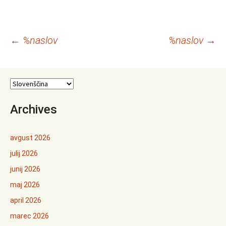
Krmarjenje
←
%naslov
%naslov
→
po
prispevkih
Archives
avgust 2026
julij 2026
junij 2026
maj 2026
april 2026
marec 2026