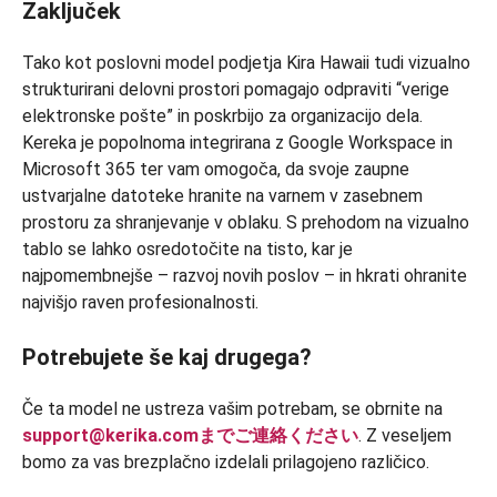
Zaključek
Tako kot poslovni model podjetja Kira Hawaii tudi vizualno
strukturirani delovni prostori pomagajo odpraviti “verige
elektronske pošte” in poskrbijo za organizacijo dela.
Kereka je popolnoma integrirana z Google Workspace in
Microsoft 365 ter vam omogoča, da svoje zaupne
ustvarjalne datoteke hranite na varnem v zasebnem
prostoru za shranjevanje v oblaku. S prehodom na vizualno
tablo se lahko osredotočite na tisto, kar je
najpomembnejše – razvoj novih poslov – in hkrati ohranite
najvišjo raven profesionalnosti.
Potrebujete še kaj drugega?
Če ta model ne ustreza vašim potrebam, se obrnite na
support@kerika.comまでご連絡ください
. Z veseljem
bomo za vas brezplačno izdelali prilagojeno različico.