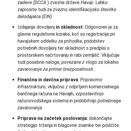
zadeve
(DCCA
) zvezne države
Havaji
. Lahko
zaprosite tudi za
zvezno identifikacijsko številko
delodajalca (EIN)
.
Izdajanje dovoljenj
in skladnost
: Odgovoren je za
glavne regulativne korake, kot so registracija pri
havajskem
oddelku za prihodke
, pridobitev
potrebnih dovoljenj ter skladnost s predpisi o
prostorskem načrtovanju in rabi zemljišč. Vključuje
tudi posebne naloge,
povezane z vlogo za
lokalno
zavarovanje za primer brezposelnosti
.
Finančna in davčna priprava
:
Pripravimo
infrastrukturo, vključno z odprtjem komercialnega
bančnega računa na Havajih,
vzpostavitvijo
računovodskega sistema
in pridobitvijo
potrebnega
zavarovanja
.
Priprava na začetek poslovanja:
dokončajte
strategijo trženja in blagovne znamke ter poiščite