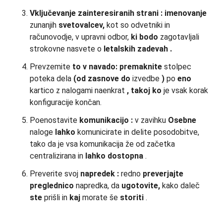
Vključevanje zainteresiranih strani
:
imenovanje
zunanjih
svetovalcev,
kot so odvetniki in
računovodje, v upravni odbor,
ki bodo
zagotavljali
strokovne nasvete o
letalskih zadevah
.
Prevzemite
to v navado:
premaknite
stolpec
poteka dela
(od zasnove do
izvedbe
)
po
eno
kartico z nalogami naenkrat
, takoj ko
je vsak korak
konfiguracije končan.
Poenostavite
komunikacijo
:
v zavihku
Osebne
naloge
lahko
komunicirate in delite posodobitve,
tako da je vsa komunikacija že od začetka
centralizirana in
lahko dostopna
.
Preverite svoj
napredek
:
redno
preverjajte
preglednico
napredka, da
ugotovite,
kako daleč
ste
prišli in
kaj
morate še
storiti
.