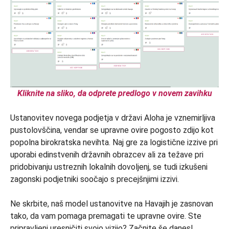
Kliknite na sliko, da odprete predlogo v novem zavihku
Ustanovitev novega podjetja v državi Aloha je vznemirljiva
pustolovščina, vendar se upravne ovire pogosto zdijo kot
popolna birokratska nevihta. Naj gre za logistične izzive pri
uporabi edinstvenih državnih obrazcev ali za težave pri
pridobivanju ustreznih lokalnih dovoljenj, se tudi izkušeni
zagonski podjetniki soočajo s precejšnjimi izzivi.
Ne skrbite, naš model ustanovitve na Havajih je zasnovan
tako, da vam pomaga premagati te upravne ovire. Ste
pripravljeni uresničiti svojo vizijo? Začnite še danes!