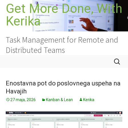
Preskoči
Get More Done, With
na
Kerika
vsebino
Task Management for Remote and
Distributed Teams
Išči:
Enostavna pot do poslovnega uspeha na
Havajih
27 maja, 2026
Kanban & Lean
Kerika