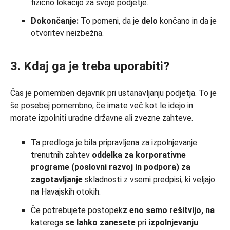
fizično lokacijo za svoje podjetje.
Dokončanje:
To pomeni, da je
delo
končano in da je
otvoritev neizbežna.
3. Kdaj ga je treba uporabiti?
Čas je pomemben dejavnik pri ustanavljanju podjetja. To je
še posebej pomembno, če imate več kot le idejo in
morate izpolniti uradne državne ali zvezne zahteve.
Ta predloga je bila pripravljena za izpolnjevanje
trenutnih zahtev
oddelka za korporativne
programe (poslovni razvoj in podpora) za
zagotavljanje
skladnosti z vsemi predpisi, ki veljajo
na Havajskih otokih.
Če potrebujete postopek
z eno samo rešitvijo,
na
katerega
se lahko zanesete
pri
izpolnjevanju