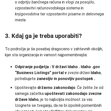
o
odprtju
bančnega računa
in
vlogi za
posojilo
,
vzpostavitvi
računovodskega sistema
in
knjigovodstva
ter
vzpostavitvi
pisarne in delovnega
mesta
.
3. Kdaj ga je treba uporabiti?
To področje je še posebej dragoceno v zahtevnih okoljih,
kjer sta organizacija in varnost najpomembnejša:
Odpiranje
podjetja
:
V
državi
Idaho
.
Idaho
.gov
“Business Listings” portal v
zvezni državi
Idaho
,
potrebujete
zanesljiv
in
ponovljiv
postopek
.
Upoštevajte
državno
zakonodajo
: Če želite že od
samega začetka
upoštevati
zakonodajo zvezne
države Idaho
, je to najboljša možnost za vas.
Izognete se tveganju, da ne bi izpolnili pomembnih