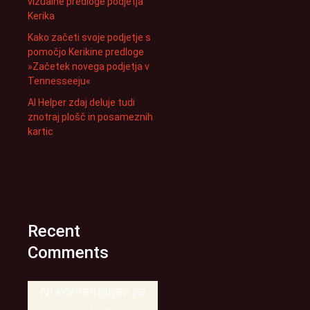
vizualne predloge podjetja
Kerika
Kako začeti svoje podjetje s
pomočjo Kerikine predloge
»Začetek novega podjetja v
Tennesseeju«
AI Helper zdaj deluje tudi
znotraj plošč in posameznih
kartic
Recent
Comments
Ni komentarjev za