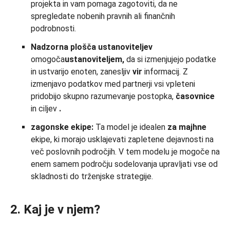
projekta in vam pomaga zagotoviti, da ne
spregledate nobenih pravnih ali finančnih
podrobnosti.
Nadzorna plošča ustanoviteljev
omogoča
ustanoviteljem,
da si izmenjujejo podatke
in ustvarijo enoten, zanesljiv
vir
informacij. Z
izmenjavo podatkov med partnerji vsi vpleteni
pridobijo skupno razumevanje postopka,
časovnice
in ciljev
.
zagonske ekipe:
Ta model je idealen
za
majhne
ekipe, ki morajo usklajevati zapletene dejavnosti na
več poslovnih področjih. V tem modelu je mogoče na
enem samem področju sodelovanja upravljati vse od
skladnosti do trženjske strategije.
2. Kaj je v njem?