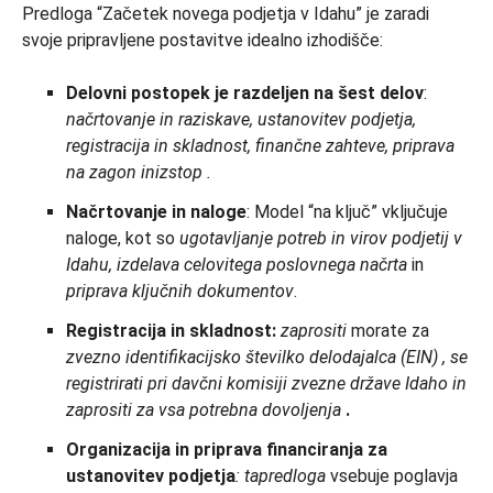
Predloga “Začetek novega podjetja v Idahu” je zaradi
svoje pripravljene postavitve idealno izhodišče:
Delovni postopek je razdeljen
na šest delov
:
načrtovanje in raziskave, ustanovitev podjetja,
registracija in skladnost, finančne zahteve, priprava
na zagon in
izstop
.
Načrtovanje in naloge
: Model “na ključ” vključuje
naloge, kot so
ugotavljanje potreb in virov podjetij v
Idahu, izdelava celovitega poslovnega načrta
in
priprava ključnih dokumentov
.
Registracija in skladnost:
zaprositi
morate za
zvezno
identifikacijsko številko
delodajalca
(EIN)
, se
registrirati pri davčni komisiji zvezne države Idaho in
zaprositi za
vsa potrebna dovoljenja
.
Organizacija in priprava financiranja za
ustanovitev podjetja
: ta
predloga
vsebuje poglavja