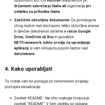
obveznosti, kot sta
vložitev
dokumentov pri
državnem
sekretarju
Idaha
ali
registracija
pri
oddelku za prihodke Idaha
.
Zaščitite občutljive dokumente:
Če potrebujete
strog nadzor nad dostopom, lahko občutljive pravne
in davčne dokumente shranite
v račun Google
Drive, OneDrive ali Box
in uporabite
NETFramework
,
edino orodje za upravljanje
aplikacij
, ki vam omogoča popoln nadzor nad
datotekami
.
4. Kako uporabljati
Ta vodnik vam bo pomagal pri nemotenem izvajanju
postopka inicializacije:
Zavihek README
:
Na vrhu vsakega stolpca je
zavihek “README”. V tem zavihku so opisana