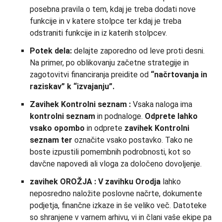
posebna pravila o tem, kdaj je treba dodati nove
funkcije in v katere stolpce ter kdaj je treba
odstraniti funkcije in iz katerih stolpcev.
Potek dela:
delajte zaporedno od leve proti desni.
Na primer, po oblikovanju začetne strategije in
zagotovitvi financiranja preidite od
“načrtovanja in
raziskav” k
“izvajanju”.
Zavihek
Kontrolni seznam
:
Vsaka naloga ima
kontrolni seznam
in podnaloge.
Odprete lahko
vsako opombo
in odprete
zavihek
Kontrolni
seznam
ter
označite vsako postavko. Tako ne
boste izpustili pomembnih podrobnosti, kot so
davčne napovedi ali vloga za določeno dovoljenje.
zavihek
OROŽJA
:
V zavihku Orodja
lahko
neposredno naložite poslovne načrte, dokumente
podjetja, finančne izkaze in še veliko več. Datoteke
so shranjene v varnem arhivu, vi in člani vaše ekipe pa