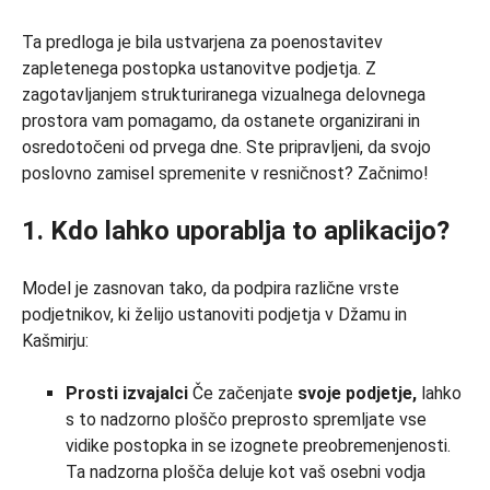
Ta predloga je bila ustvarjena za poenostavitev
zapletenega postopka ustanovitve podjetja. Z
zagotavljanjem strukturiranega vizualnega delovnega
prostora vam pomagamo, da ostanete organizirani in
osredotočeni od prvega dne. Ste pripravljeni, da svojo
poslovno zamisel spremenite v resničnost? Začnimo!
1. Kdo lahko uporablja to aplikacijo?
Model je zasnovan tako, da podpira različne vrste
podjetnikov, ki želijo ustanoviti podjetja v Džamu in
Kašmirju:
Prosti izvajalci
Če začenjate
svoje podjetje,
lahko
s to nadzorno ploščo preprosto spremljate vse
vidike postopka in se izognete preobremenjenosti.
Ta nadzorna plošča deluje kot vaš osebni vodja