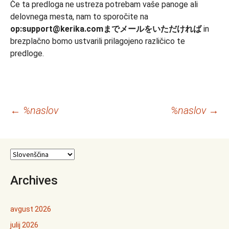
Če ta predloga ne ustreza potrebam vaše panoge ali
delovnega mesta, nam to sporočite na
op:support@kerika.comまでメールをいただければ
in
brezplačno bomo ustvarili prilagojeno različico te
predloge.
Krmarjenje
←
%naslov
%naslov
→
po
prispevkih
Archives
avgust 2026
julij 2026