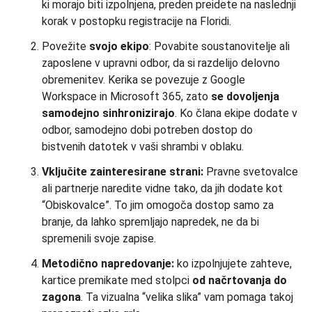
ki morajo biti izpolnjena, preden preidete na naslednji
korak v postopku registracije na Floridi.
Povežite
svojo ekipo
: Povabite soustanovitelje ali
zaposlene v upravni odbor, da si razdelijo delovno
obremenitev. Kerika se povezuje z Google
Workspace in Microsoft 365, zato
se dovoljenja
samodejno sinhronizirajo
. Ko člana ekipe dodate v
odbor, samodejno dobi potreben dostop do
bistvenih datotek v vaši shrambi v oblaku.
Vključite zainteresirane strani:
Pravne svetovalce
ali partnerje naredite vidne tako, da jih dodate kot
“Obiskovalce”. To jim omogoča dostop samo za
branje, da lahko spremljajo napredek, ne da bi
spremenili svoje zapise.
Metodično napredovanje:
ko izpolnjujete zahteve,
kartice premikate med stolpci
od načrtovanja do
zagona
. Ta vizualna “velika slika” vam pomaga takoj