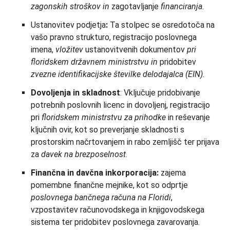
zagonskih stroškov in
zagotavljanje
financiranja
.
Ustanovitev podjetja
:
Ta stolpec se osredotoča na
vašo pravno strukturo, registracijo poslovnega
imena,
vložitev
ustanovitvenih dokumentov
pri
floridskem državnem ministrstvu in
pridobitev
zvezne identifikacijske številke delodajalca (EIN)
.
Dovoljenja in skladnost
: Vključuje pridobivanje
potrebnih poslovnih licenc in dovoljenj, registracijo
pri
floridskem ministrstvu za prihodke
in reševanje
ključnih ovir, kot so preverjanje skladnosti s
prostorskim načrtovanjem in rabo zemljišč ter prijava
za
davek na brezposelnost
.
Finančna in davčna inkorporacija:
zajema
pomembne finančne mejnike, kot so odprtje
poslovnega bančnega računa na Floridi
,
vzpostavitev računovodskega in knjigovodskega
sistema ter pridobitev poslovnega zavarovanja.