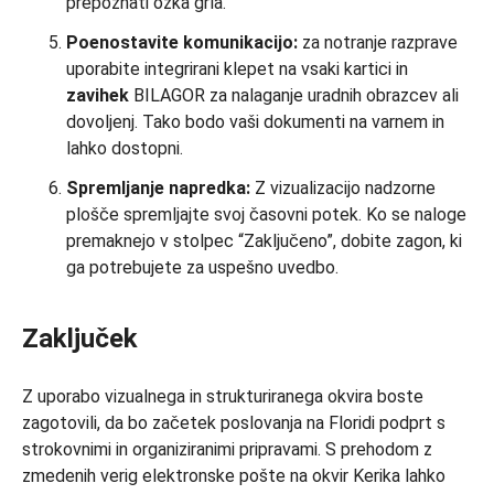
prepoznati ozka grla.
Poenostavite komunikacijo:
za notranje razprave
uporabite integrirani klepet na vsaki kartici in
zavihek
BILAGOR za nalaganje uradnih obrazcev ali
dovoljenj. Tako bodo vaši dokumenti na varnem in
lahko dostopni.
Spremljanje napredka:
Z vizualizacijo nadzorne
plošče spremljajte svoj časovni potek. Ko se naloge
premaknejo v stolpec “Zaključeno”, dobite zagon, ki
ga potrebujete za uspešno uvedbo.
Zaključek
Z uporabo vizualnega in strukturiranega okvira boste
zagotovili, da bo začetek poslovanja na Floridi podprt s
strokovnimi in organiziranimi pripravami. S prehodom z
zmedenih verig elektronske pošte na okvir Kerika lahko