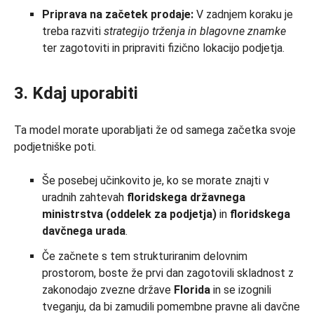
Priprava na začetek prodaje:
V zadnjem koraku je
treba razviti
strategijo trženja in blagovne znamke
ter zagotoviti in pripraviti fizično lokacijo podjetja.
3. Kdaj uporabiti
Ta model morate uporabljati že od samega začetka svoje
podjetniške poti.
Še posebej učinkovito je, ko se morate znajti v
uradnih zahtevah
floridskega državnega
ministrstva (oddelek za podjetja)
in
floridskega
davčnega
urada
.
Če začnete s tem strukturiranim delovnim
prostorom, boste že prvi dan zagotovili skladnost z
zakonodajo zvezne države
Florida
in se izognili
tveganju, da bi zamudili pomembne pravne ali davčne