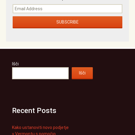
Išči
Išči
Recent Posts
Kako ustanoviti novo podjetje
v Vermontu s pomočjo