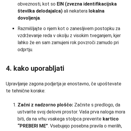
obveznosti, kot so
EIN (zvezna identifikacijska
številka delodajalca)
ali nekatera
lokalna
dovoljenja
.
Razmišljajte o njem kot o zanesljivem postopku za
vzdrževanje reda v okolju z visokim tveganjem, kjer
lahko že en sam zamujeni rok povzroči zamudo pri
odprtju.
4. kako uporabljati
Upravljanje zagona podjetja je enostavno, če upoštevate
te tehnične korake:
Začni z nadzorno ploščo:
Začnite s predlogo, da
ustvarite svoj delovni prostor. Vaša prva naloga mora
biti, da na vrhu vsakega stolpca preverite
kartico
“PREBERI ME”
. Vsebujejo posebna pravila o merilih,