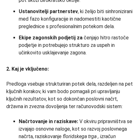
pot skozi birokratsko okolje.
Ustanovitelji partnerstev
, ki želijo biti sinhronizirani
med fazo konfiguracije in nadomestiti kaotične
preglednice s profesionalnim potekom dela.
Ekipe zagonskih podjetij za
čenjajo hitro rastoče
podjetje in potrebujejo strukturo za uspeh in
učinkovito usklajevanje zagona.
2. Kaj je vključeno:
Predloga vsebuje strukturiran potek dela, razdeljen na pet
ključnih korakov, ki vam bodo pomagali pri upravljanju
ključnih rezultatov, kot so dokončan poslovni načrt,
državna in zvezna dovoljenja ter računovodski sistem:
Načrtovanje in raziskave:
V okviru pripravništva se
izvajajo osnovne naloge, kot so razvoj poslovnega
načrta, raziskovanje
floridskega trga
, izračun