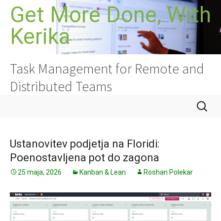
Preskoči
Get More Done, With
na
Kerika
vsebino
Task Management for Remote and
Distributed Teams
Išči:
Ustanovitev podjetja na Floridi:
Poenostavljena pot do zagona
25 maja, 2026
Kanban & Lean
Roshan Polekar