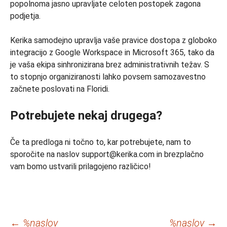
popolnoma jasno upravljate celoten postopek zagona
podjetja.
Kerika samodejno upravlja vaše pravice dostopa z globoko
integracijo z Google Workspace in Microsoft 365, tako da
je vaša ekipa sinhronizirana brez administrativnih težav. S
to stopnjo organiziranosti lahko povsem samozavestno
začnete poslovati na Floridi.
Potrebujete nekaj drugega?
Če ta predloga ni točno to, kar potrebujete, nam to
sporočite na naslov support@kerika.com in brezplačno
vam bomo ustvarili prilagojeno različico!
Krmarjenje
←
%naslov
%naslov
→