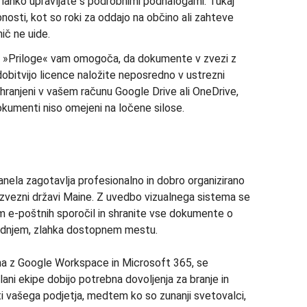
hko upravljate s podrobnimi podnalogami. Tukaj
osti, kot so roki za oddajo na občino ali zahteve
ič ne uide.
 »Priloge« vam omogoča, da dokumente v zvezi z
idobitvijo licence naložite neposredno v ustrezni
shranjeni v vašem računu Google Drive ali OneDrive,
okumenti niso omejeni na ločene silose.
ela zagotavlja profesionalno in dobro organizirano
v zvezni državi Maine. Z uvedbo vizualnega sistema se
m e-poštnih sporočil in shranite vse dokumente o
rednjem, zlahka dostopnem mestu.
ana z Google Workspace in Microsoft 365, se
lani ekipe dobijo potrebna dovoljenja za branje in
ti vašega podjetja, medtem ko so zunanji svetovalci,