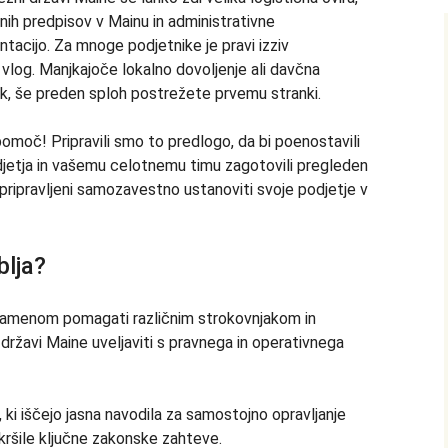
ih predpisov v Mainu in administrativne
acijo. Za mnoge podjetnike je pravi izziv
vlog. Manjkajoče lokalno dovoljenje ali davčna
k, še preden sploh postrežete prvemu stranki.
pomoč! Pripravili smo to predlogo, da bi poenostavili
djetja in vašemu celotnemu timu zagotovili pregleden
e pripravljeni samozavestno ustanoviti svoje podjetje v
blja?
z namenom pomagati različnim strokovnjakom in
i državi Maine uveljaviti s pravnega in operativnega
ki iščejo jasna navodila za samostojno opravljanje
 kršile ključne zakonske zahteve.