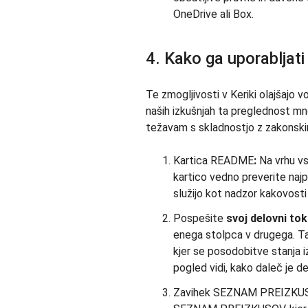
OneDrive ali Box.
4. Kako ga uporabljati
Te zmogljivosti v Keriki olajšajo
naših izkušnjah ta preglednost m
težavam s skladnostjo z zakonskimi
Kartica README
:
Na vrhu vs
kartico vedno preverite najp
služijo kot nadzor kakovosti
Pospešite
svoj delovni tok
enega stolpca v drugega. Ta
kjer se posodobitve stanja iz
pogled vidi, kako daleč je d
Zavihek SEZNAM PREIZKU