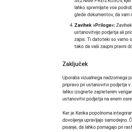
SEZNAM PREIZKUSOV, kjer la
lahko spremljate vse podrobn
glede dokumentov, da vam n
Zavihek »Priloge«:
Zavihek
ustanovitvijo podjetja ali pr
zapis. Ti datoteki so varno 
tako da vaši zaupni pravni d
Zaključek
Uporaba vizualnega nadzornega pan
pripravo pri ustanovitvi podjetja 
lahko izognete zapletenim veriga
ustanovitvi podjetja na enem os
Ker je Kerika popolnoma integrir
dovoljenja upravljajo samodejno. Č
pisanje, da lahko pomagajo pri ras