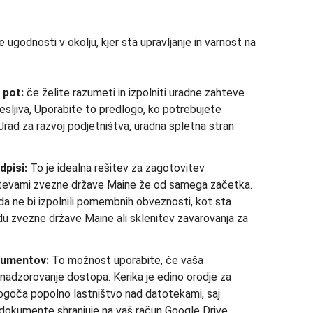
ugodnosti v okolju, kjer sta upravljanje in varnost na
 pot:
če želite razumeti in izpolniti uradne zahteve
esljiva, Uporabite to predlogo, ko potrebujete
 Urad za razvoj podjetništva, uradna spletna stran
dpisi:
To je idealna rešitev za zagotovitev
htevami zvezne države Maine že od samega začetka.
da ne bi izpolnili pomembnih obveznosti, kot sta
du zvezne države Maine ali sklenitev zavarovanja za
kumentov:
To možnost uporabite, če vaša
 nadzorovanje dostopa. Kerika je edino orodje za
mogoča popolno lastništvo nad datotekami, saj
 dokumente shranjuje na vaš račun Google Drive,