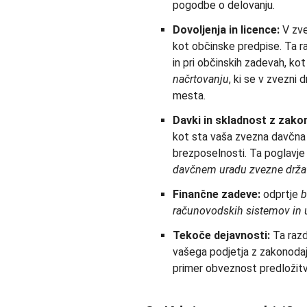
pogodbe o delovanju.
Dovoljenja in licence:
V zve
kot občinske predpise. Ta r
in pri občinskih zadevah, kot
načrtovanju
, ki se v zvezni
mesta.
Davki in skladnost z zako
kot sta vaša zvezna davčna š
brezposelnosti. Ta poglavj
davčnem uradu zvezne drža
Finančne zadeve:
odprtje
b
računovodskih sistemov in ur
Tekoče dejavnosti:
Ta razd
vašega podjetja z zakonoda
primer obveznost predložit