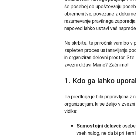
še posebej ob upoštevanju posebn
obremenitve, povezane z dokument
razumevanje pravilnega zaporedja 
napoved lahko ustavi vaš naprede
Ne skrbite, ta priročnik vam bo v 
zapleten proces ustanavljanja po
in organiziran delovni prostor. St
zvezni državi Maine? Začnimo!
1. Kdo ga lahko upora
Ta predloga je bila pripravljena 
organizacijam, ki se želijo v zvezn
vidika:
Samostojni delavci:
osebe, 
vseh nalog, ne da bi pri tem