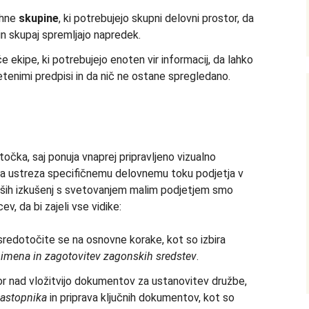
hne
skupine
, ki potrebujejo skupni delovni prostor, da
 in skupaj spremljajo napredek.
e ekipe, ki potrebujejo enoten vir informacij, da lahko
tenimi predpisi in da nič ne ostane spregledano.
točka, saj ponuja vnaprej pripravljeno vizualno
 da ustreza specifičnemu delovnemu toku podjetja v
naših izkušenj s svetovanjem malim podjetjem smo
ev, da bi zajeli vse vidike:
redotočite se na osnovne korake, kot so izbira
a imena in zagotovitev zagonskih sredstev
.
 nad vložitvijo dokumentov za ustanovitev družbe,
astopnika
in priprava ključnih dokumentov, kot so