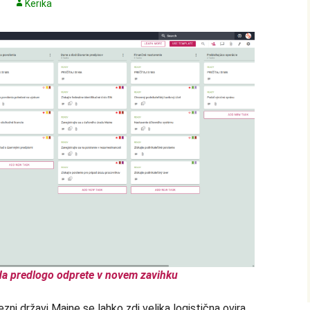
Kerika
, da predlogo odprete v novem zavihku
ni državi Maine se lahko zdi velika logistična ovira,