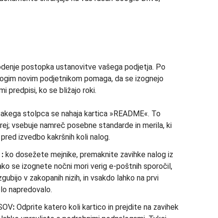
 vodenje postopka ustanovitve vašega podjetja. Po
nogim novim podjetnikom pomaga, da se izognejo
 predpisi, ko se bližajo roki.
akega stolpca se nahaja kartica »README«. To
rej; vsebuje namreč posebne standarde in merila, ki
 pred izvedbo kakršnih koli nalog.
:
ko dosežete mejnike, premaknite zavihke nalog iz
ko se izognete nočni mori verig e-poštnih sporočil,
gubijo v zakopanih nizih, in vsakdo lahko na prvi
elo napredovalo.
SOV
:
Odprite katero koli kartico in prejdite na zavihek