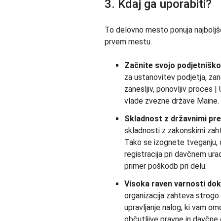
3. Kdaj ga uporabiti?
To delovno mesto ponuja najboljše 
prvem mestu.
Začnite svojo podjetniško
za ustanovitev podjetja, zan
zanesljiv, ponovljiv proces |
vlade zvezne države Maine.
Skladnost z državnimi pre
skladnosti z zakonskimi za
Tako se izognete tveganju, 
registracija pri davčnem ura
primer poškodb pri delu.
Visoka raven varnosti do
organizacija zahteva strogo
upravljanje nalog, ki vam o
občutljive pravne in davčne