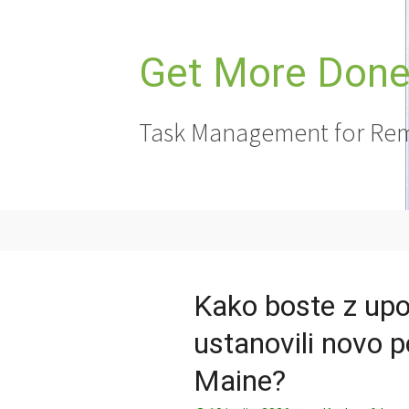
Preskoči
na
vsebino
Get More Done,
Task Management for Rem
Kako boste z upo
ustanovili novo p
Maine?