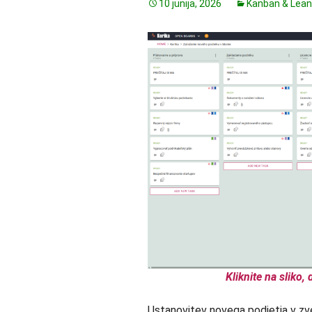
10 junija, 2026
Kanban & Lean
Kliknite na sliko
Ustanovitev novega podjetja v zvez