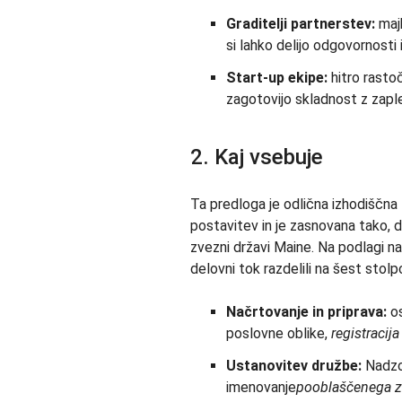
Graditelji partnerstev:
maj
si lahko delijo odgovornosti
Start-up ekipe:
hitro rastoč
zagotovijo skladnost z zaple
2. Kaj vsebuje
Ta predloga je odlična izhodiščna 
postavitev in je zasnovana tako,
zvezni državi Maine. Na podlagi 
delovni tok razdelili na šest stolpc
Načrtovanje in priprava:
os
poslovne oblike,
registracij
Ustanovitev družbe:
Nadzor
imenovanje
pooblaščenega z