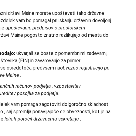
zni državi Maine morate upoštevati tako državne
azdelek vam bo pomagal pri iskanju državnih dovoljenj
 je
upoštevanje predpisov o prostorskem
 državi Maine pogosto znatno razlikujejo od mesta do
nodajo:
ukvarjali se boste z pomembnimi zadevami,
tevilka (EIN) in zavarovanje za primer
e se osredotoča predvsem na
obvezno registracijo
pri
ve Maine
.
ančnih računov podjetja
, vzpostavitev
editev posojila za podjetje.
elek vam pomaga zagotoviti dolgoročno skladnost
jo
,
saj spremlja ponavljajoče se obveznosti, kot je na
ve
letnih poročil državnemu sekretarju
.