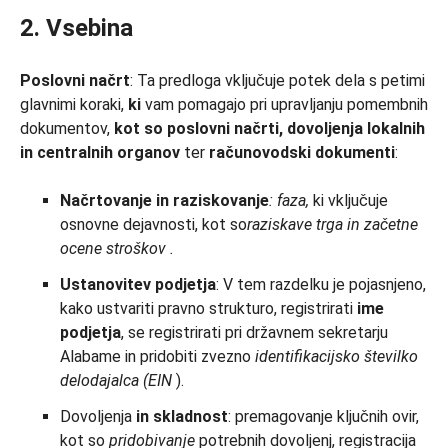
2. Vsebina
Poslovni načrt
: Ta predloga vključuje potek dela s petimi
glavnimi koraki,
ki
vam pomagajo pri upravljanju pomembnih
dokumentov,
kot so
poslovni načrti, dovoljenja lokalnih
in centralnih organov
ter
računovodski dokumenti
:
Načrtovanje in raziskovanje
:
faza,
ki vključuje
osnovne dejavnosti, kot so
raziskave trga in začetne
ocene stroškov
.
Ustanovitev podjetja
: V tem razdelku je pojasnjeno,
kako ustvariti pravno strukturo, registrirati
ime
podjetja
, se registrirati pri državnem sekretarju
Alabame in pridobiti zvezno
identifikacijsko številko
delodajalca
(EIN
).
Dovoljenja
in skladnost
: premagovanje ključnih ovir,
kot so
pridobivanje
potrebnih dovoljenj, registracija