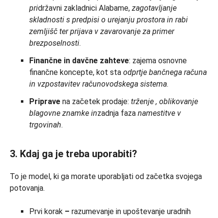
pri
državni zakladnici Alabame,
zagotavljanje
skladnosti s predpisi o urejanju prostora in rabi
zemljišč ter prijava v zavarovanje za primer
brezposelnosti
.
Finančne in davčne zahteve
: zajema osnovne
finančne koncepte, kot sta
odprtje bančnega računa
in vzpostavitev računovodskega sistema
.
Priprave
na začetek prodaje:
trženje
, oblikovanje
blagovne znamke in
zadnja faza
namestitve v
trgovinah
.
3. Kdaj ga je treba uporabiti?
To je model, ki ga morate uporabljati od začetka svojega
potovanja.
Prvi korak
–
razumevanje in upoštevanje uradnih