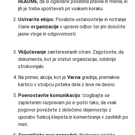
README
, da si ogledate posebna pravila in merila, ki
jih je treba upoštevati pri vsakem koraku.
Ustvarite ekipo:
Povabite ustanovitelje in notranje
člane
organizacije
v upravni odbor ter jim določite
jasne vloge in odgovornosti.
Vključevanje
zainteresiranih strani: Zagotovite, da
dokumente, kot je statut organizacije, odobrijo
strokovnjaki.
Na primer, akcija, kot je
Varna
gradnja, premakne
kartico v stolpcu poteka dela z leve na desno.
Poenostavite komunikacijo
: Izogibajte se
zapletenim razpravam po e-pošti tako, da vsak
pogovor povežete z določeno dejavnostjo z
uporabo funkcij klepeta in komentiranja v zavihkih po
meri.