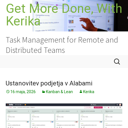
Preskoči
Get More Done, With
na
Kerika
vsebino
Task Management for Remote and
Distributed Teams
Išči:
Ustanovitev podjetja v Alabami
16 maja, 2026
Kanban & Lean
Kerika