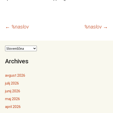
Krmarjenje
←
%naslov
%naslov
→
po
prispevkih
Archives
avgust 2026
julij 2026
junij 2026
maj 2026
april 2026