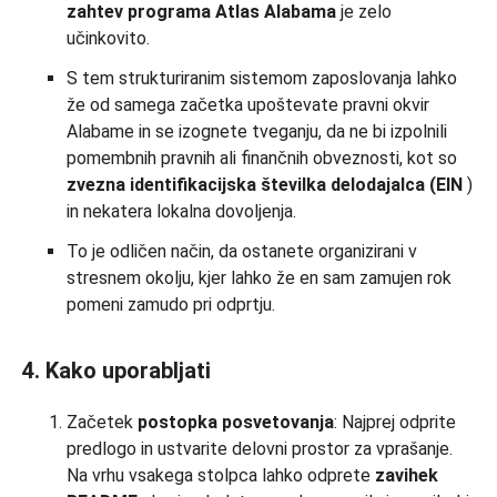
zahtev
programa
Atlas
Alabama
je zelo
učinkovito.
S tem strukturiranim sistemom zaposlovanja lahko
že od samega začetka upoštevate pravni okvir
Alabame in se izognete tveganju, da ne bi izpolnili
pomembnih pravnih ali finančnih obveznosti, kot so
zvezna identifikacijska številka delodajalca (EIN
)
in nekatera lokalna dovoljenja.
To je odličen način, da ostanete organizirani v
stresnem okolju, kjer lahko že en sam zamujen rok
pomeni zamudo pri odprtju.
4. Kako uporabljati
Začetek
postopka posvetovanja
: Najprej odprite
predlogo in ustvarite delovni prostor za vprašanje.
Na vrhu vsakega stolpca lahko odprete
zavihek