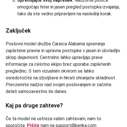
Spremljajte svoj napredek
: Nadzorne plošče
omogočajo hiter in jasen pregled postopka izvajanja,
tako da ste vedno pripravljeni na naslednji korak.
Zaključek
Poslovni model družbe Careica Alabama spreminja
zapletene pravne in upravne postopke v jasen in obvladljiv
sklop dejavnosti. Centralno lahko upravljajo prave
informacije za celotno ekipo brez uporabe zapletenih
preglednic. S tem vizualnim okvirom se lahko
osredotočite na izboljšave in hkrati ohranjate skladnost.
Prevzemite nadzor nad svojim poslovanjem in začnite
delati samozavestno še danes.
Kaj pa druge zahteve?
Če ta model ne ustreza vašim zahtevam, nam to
sporočite.
Pišite
nam na support@kerika.com