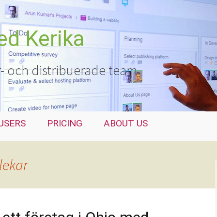
ed Kerika
r- och distribuerade team
USERS
PRICING
ABOUT US
lekar