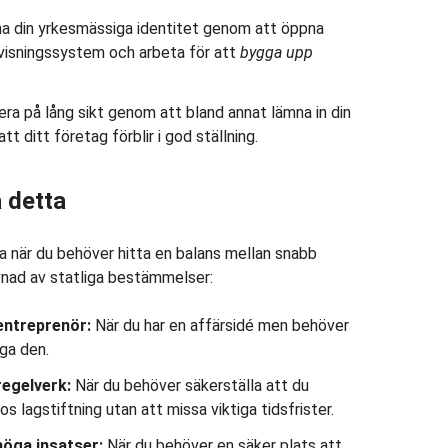
a din yrkesmässiga identitet genom att öppna
visningssystem och arbeta för att
bygga upp
ra på lång sikt genom att bland annat lämna in din
att ditt företag förblir i god ställning.
 detta
a när du behöver hitta en balans mellan snabb
nad av statliga bestämmelser:
entreprenör:
När du har en affärsidé men behöver
iga den.
regelverk:
När du behöver säkerställa att du
ios lagstiftning utan att missa viktiga tidsfrister.
öga insatser:
När du behöver en säker plats att