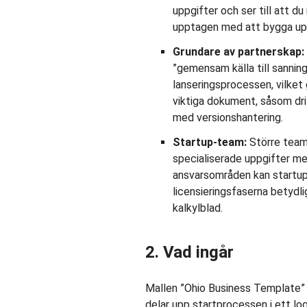
uppgifter och ser till att du
upptagen med att bygga upp
Grundare av partnerskap:
”gemensam källa till sanning
lanseringsprocessen, vilket 
viktiga dokument, såsom dr
med versionshantering.
Startup-team:
Större team
specialiserade uppgifter mel
ansvarsområden kan startup
licensieringsfaserna betydli
kalkylblad.
2. Vad ingår
Mallen ”Ohio Business Template” 
delar upp startprocessen i ett l