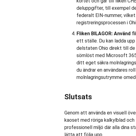
kortet och går till fliken C
deluppgifter, till exempel 
federalt EIN-nummer, vilket s
registreringsprocessen i Ohi
Fliken BILAGOR: Använd
f
ett ställe. Du kan ladda upp 
delstaten Ohio direkt till d
sömlöst med Microsoft 365, G
ditt eget säkra molnlagring
du ändrar en användares roll 
molnlagringsutrymme omede
Slutsats
Genom att använda en visuell övers
kaoset med röriga kalkylblad och 
professionell miljö där alla dina s
lätta att följa upp.