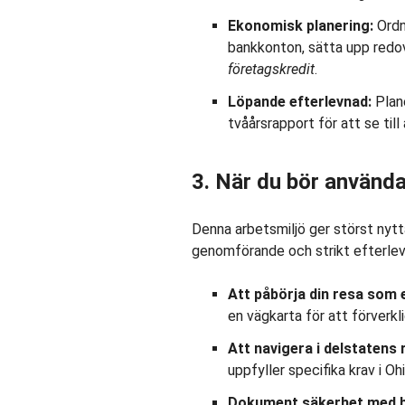
Ekonomisk planering:
Ordn
bankkonton, sätta upp redo
företagskredit
.
Löpande efterlevnad:
Plane
tvåårsrapport för att se till 
3. När du bör använda
Denna arbetsmiljö ger störst nytt
genomförande och strikt efterlev
Att påbörja din resa som 
en vägkarta för att förverkl
Att navigera i delstatens 
uppfyller specifika krav i Oh
Dokument säkerhet med h