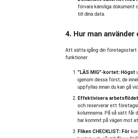
förvara känsliga dokument oc
till dina data.
4. Hur man använder 
Att sätta igång din företagsstart
funktioner:
”LÄS MIG”-kortet: Högst
igenom dessa först; de inneh
uppfyllas innan du kan gå vi
Effektivisera arbetsflöde
och reserverar ett företags
kolumnerna. På så sätt får d
har kommit på vägen mot att b
Fliken CHECKLIST: För
kom