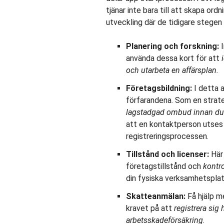
tjänar inte bara till att skapa or
utveckling där de tidigare stegen
Planering och forskning:
I
använda dessa kort för att
och utarbeta en affärsplan.
Företagsbildning:
I detta a
förfarandena. Som en strat
lagstadgad ombud innan du re
att en kontaktperson utses 
registreringsprocessen.
Tillstånd och licenser:
Här 
företagstillstånd och
kontro
din fysiska verksamhetsplats
Skatteanmälan:
Få hjälp me
kravet på att
registrera sig
arbetsskadeförsäkring.