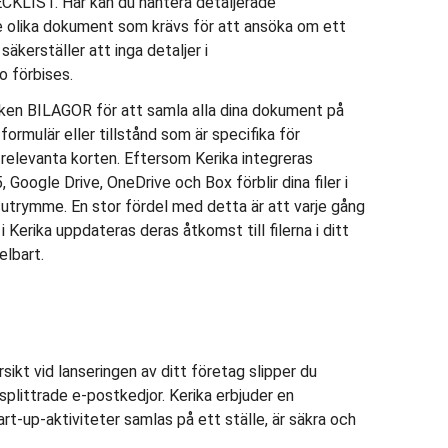
HECKLIST. Här kan du hantera detaljerade
de olika dokument som krävs för att ansöka om ett
äkerställer att inga detaljer i
o förbises.
liken BILAGOR för att samla alla dina dokument på
formulär eller tillstånd som är specifika för
e relevanta korten. Eftersom Kerika integreras
oogle Drive, OneDrive och Box förblir dina filer i
sutrymme. En stor fördel med detta är att varje gång
i Kerika uppdateras deras åtkomst till filerna i ditt
lbart.
ikt vid lanseringen av ditt företag slipper du
splittrade e-postkedjor. Kerika erbjuder en
tart-up-aktiviteter samlas på ett ställe, är säkra och