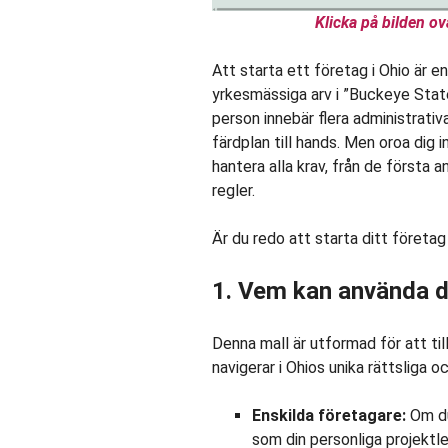
Klicka på bilden ova
Att starta ett företag i Ohio är e
yrkesmässiga arv i ”Buckeye State”
person innebär flera administrativa
färdplan till hands. Men oroa dig in
hantera alla krav, från de första 
regler.
Är du redo att starta ditt företag 
1. Vem kan använda d
Denna mall är utformad för att t
navigerar i Ohios unika rättsliga o
Enskilda företagare:
Om du
som din personliga projektle