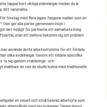
 inte tappar bort viktiga inlämningar medan du är
 ditt varumärke.
För företag med flera ägare fungerar mallen som en
”. Den ger alla parter gemensam insyn i
gör det möjligt för partnerna att samarbeta kring
iftsavtal, utan att behöva bekymra sig om problem
 kan använda detta arbetsutrymme för att fördela
lan olika avdelningar. Genom att tilldela specifika
s ta sig igenom etablerings- och
gt snabbare än vad de skulle kunna med traditionella
erbjuder en visuell och strukturerad arbetsyta som
ogiskt arbetsflöde med sex kolumner. Denna layout