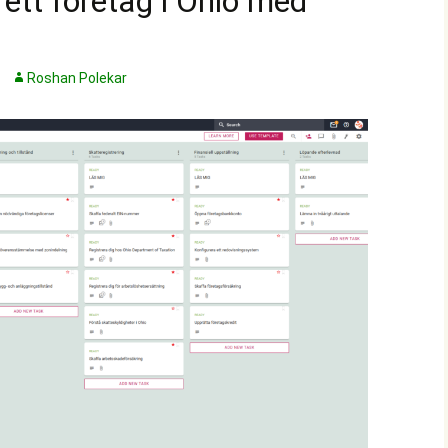
 ett företag i Ohio med
Roshan Polekar