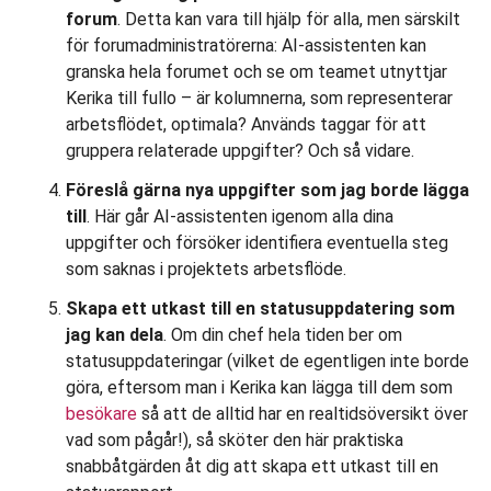
forum
. Detta kan vara till hjälp för alla, men särskilt
för forumadministratörerna: AI-assistenten kan
granska hela forumet och se om teamet utnyttjar
Kerika till fullo – är kolumnerna, som representerar
arbetsflödet, optimala? Används taggar för att
gruppera relaterade uppgifter? Och så vidare.
Föreslå gärna nya uppgifter som jag borde lägga
till
. Här går AI-assistenten igenom alla dina
uppgifter och försöker identifiera eventuella steg
som saknas i projektets arbetsflöde.
Skapa ett utkast till en statusuppdatering som
jag kan dela
. Om din chef hela tiden ber om
statusuppdateringar (vilket de egentligen inte borde
göra, eftersom man i Kerika kan lägga till dem som
besökare
så att de alltid har en realtidsöversikt över
vad som pågår!), så sköter den här praktiska
snabbåtgärden åt dig att skapa ett utkast till en