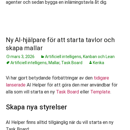
agenter och sedan bygga en inlärningstavla åt dig.
Ny AI-hjälpare för att starta tavlor och
skapa mallar
mars 3, 2026
Artificiell intelligens
,
Kanban och Lean
Artificiell intelligens
,
Mallar
,
Task Board
Kerika
Vi har gjort betydande förbättringar av den
tidigare
lanserade
AI Helper för att göra den mer användbar för
alla som vill starta en ny
Task Board
eller
Template
.
Skapa nya styrelser
AI Helper finns alltid tillgänglig när du vill starta en ny
Task Board: