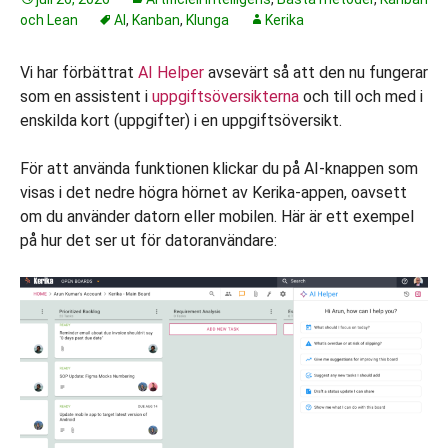
och Lean
AI
,
Kanban
,
Klunga
Kerika
Vi har förbättrat
AI Helper
avsevärt så att den nu fungerar
som en assistent i
uppgiftsöversikterna
och till och med i
enskilda kort (uppgifter) i en uppgiftsöversikt.
För att använda funktionen klickar du på AI-knappen som
visas i det nedre högra hörnet av Kerika-appen, oavsett
om du använder datorn eller mobilen. Här är ett exempel
på hur det ser ut för datoranvändare: