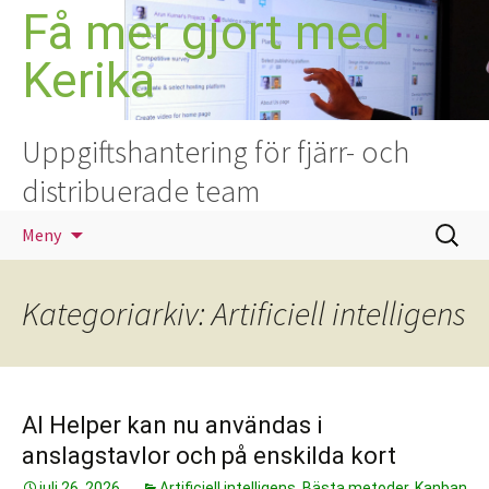
Hoppa
Få mer gjort med
till
Kerika
innehåll
Uppgiftshantering för fjärr- och
distribuerade team
Sök
Meny
efter:
Kategoriarkiv: Artificiell intelligens
AI Helper kan nu användas i
anslagstavlor och på enskilda kort
juli 26, 2026
Artificiell intelligens
,
Bästa metoder
,
Kanban