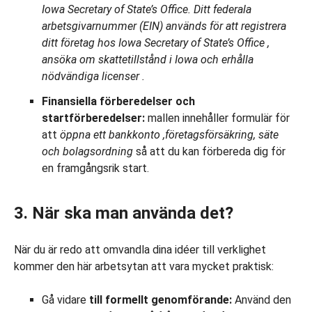
Iowa Secretary of State’s Office. Ditt federala
arbetsgivarnummer (EIN)
används för
att registrera
ditt företag hos Iowa Secretary of State’s Office
,
ansöka
om skattetillstånd i Iowa
och
erhålla
nödvändiga
licenser
.
Finansiella förberedelser och
startförberedelser:
mallen innehåller formulär för
att
öppna ett bankkonto
,
företagsförsäkring, säte
och bolagsordning
så att du kan förbereda dig för
en framgångsrik start.
3. När ska man använda det?
När du är redo att omvandla dina idéer till verklighet
kommer den här arbetsytan att vara mycket praktisk:
Gå vidare
till formellt genomförande:
Använd den