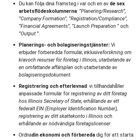
Du kan följa dina framsteg i var och en av
de sex
arbetsflödeskolumnerna
:
”Planering/Research”,
”Company Formation”, ”Registration/Compliance”,
”Financial Agreements”, ”Launch Preparation
” och
”Output
”.
Planerings- och bolagiseringstjänster:
Vi
erbjuder förberedda formulär, inklusive
forskning om
krav
och resurser för företag i Illinois, utarbetande av
en omfattande affärsplan
och utarbetande av
bolagiseringsdokument
.
Registrering och efterlevnad
: vi tillhandahåller
anpassade formulär för
registrering
av
ditt företag
hos Illinois Secretary of State, erhållande av ett
federalt EIN (Employer Identification Number),
registrering av ditt skattekonto
i
Illinois
och
erhållande av nödvändiga företagslicenser
.
Ordna
din ekonomi och förbereda
dig för att starta