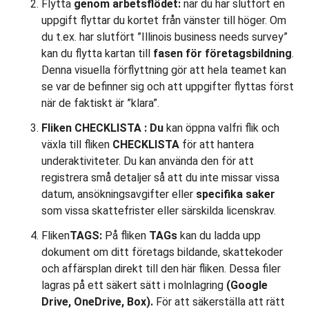
Flytta
genom arbetsflödet:
när du har slutfört en
uppgift flyttar du kortet från vänster till höger. Om
du t.ex. har slutfört ”Illinois business needs survey”
kan du flytta kartan till
fasen för företagsbildning
.
Denna visuella förflyttning gör att hela teamet kan
se var de befinner sig och att uppgifter flyttas först
när de faktiskt är ”klara”.
Fliken
CHECKLISTA
: Du
kan öppna valfri flik och
växla till fliken
CHECKLISTA
för att hantera
underaktiviteter. Du kan använda den för att
registrera små detaljer så att du inte missar vissa
datum, ansökningsavgifter eller
specifika saker
som vissa skattefrister eller särskilda licenskrav.
Fliken
TAGS:
På fliken
TAGs
kan du ladda upp
dokument om ditt företags bildande, skattekoder
och affärsplan direkt till den här fliken. Dessa filer
lagras på ett säkert sätt i molnlagring
(Google
Drive, OneDrive, Box).
För att säkerställa att rätt