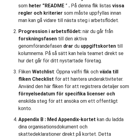
som
heter ”README
”
.
På denna flik listas
vissa
regler och kriterier
som måste uppfyllas innan
man kan gå vidare till nästa steg i arbetsflödet.
Progression i arbetsflödet:
när du går från
forskningsfasen
till den aktiva
genomförandefasen
drar
du
uppgiftskorten
till
kolumnerna. På så sätt kan hela teamet direkt se
hur det går för ditt nystartade företag.
Fliken
Watchlist
: Öppna valfri flik och
växla till
fliken Checklist
för att hantera underaktiviteter.
Använd den här fliken för att registrera detaljer som
förnyelsedatum för specifika licenser och
enskilda steg för att ansöka om ett offentligt
konto.
Appendix B
:
Med Appendix-kortet
kan du ladda
dina organisationsdokument och
skattedeklarationer direkt på kortet. Detta