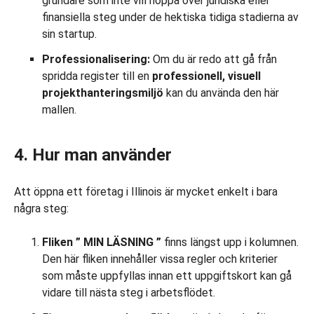
grundare som inte vill hoppa över juridiska eller
finansiella steg under de hektiska tidiga stadierna av
sin startup.
Professionalisering:
Om du är redo att gå från
spridda register till en
professionell, visuell
projekthanteringsmiljö
kan du använda den här
mallen.
4. Hur man använder
Att öppna ett företag i Illinois är mycket enkelt i bara
några steg:
Fliken
”
MIN
LÄSNING
”
finns längst upp i kolumnen.
Den här fliken innehåller vissa regler och kriterier
som måste uppfyllas innan ett uppgiftskort kan gå
vidare till nästa steg i arbetsflödet.