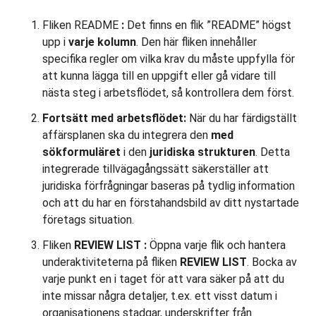
Fliken README
:
Det finns en flik ”README” högst
upp i
varje kolumn
. Den här fliken innehåller
specifika regler om vilka krav du måste uppfylla för
att kunna lägga till en uppgift eller gå vidare till
nästa steg i arbetsflödet, så kontrollera dem först.
Fortsätt med arbetsflödet:
När du har färdigställt
affärsplanen ska du integrera den
med
sökformuläret
i den
juridiska strukturen
. Detta
integrerade tillvägagångssätt säkerställer att
juridiska förfrågningar baseras på tydlig information
och att du har en förstahandsbild av ditt nystartade
företags situation.
Fliken
REVIEW LIST
:
Öppna varje flik och hantera
underaktiviteterna på fliken
REVIEW LIST
. Bocka av
varje punkt en i taget för att vara säker på att du
inte missar några detaljer, t.ex. ett visst datum i
organisationens stadgar, underskrifter från