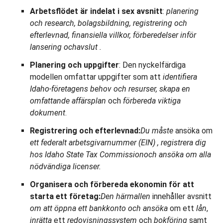
Arbetsflödet
är indelat i sex avsnitt
:
planering
och research, bolagsbildning, registrering och
efterlevnad, finansiella villkor, förberedelser inför
lansering och
avslut
.
Planering och uppgifter
: Den nyckelfärdiga
modellen omfattar uppgifter som att
identifiera
Idaho-företagens behov och resurser, skapa en
omfattande affärsplan
och
förbereda viktiga
dokument
.
Registrering och efterlevnad:
Du måste
ansöka om
ett federalt arbetsgivarnummer (EIN
)
, registrera dig
hos Idaho State Tax Commission
och ansöka
om alla
nödvändiga licenser.
Organisera och förbereda ekonomin för att
starta ett företag:
Den här
mallen
innehåller avsnitt
om att
öppna ett
bankkonto
och ansöka
om ett
lån
,
inrätta
ett
redovisningssystem
och
bokföring
samt