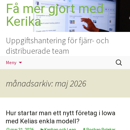
Hoppa
Få mer gjort med
till
Kerika
innehåll
Uppgiftshantering för fjärr- och
distribuerade team
Sök
Meny
efter:
månadsarkiv: maj 2026
Hur startar man ett nytt företag i Iowa
med Kelias enkla modell?
maj 31, 2026
Kanban och Lean
Roshan Polekar