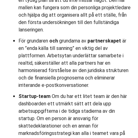
en tydlig plan så att du inte missar något. Den här
mallen kan fungera som din personliga projektledare
och hjälpa dig att organisera allt på ett ställe, från
den första undersökningen till den fullständiga
lanseringen.
För grundaren
och
grundarna av
partnerskapet
är
en ”enda källa till sanning” en viktig del av
plattformen. Arbetsytan underlättar samarbete i
realtid, säkerställer att alla partners har en
harmoniserad förståelse av den juridiska strukturen
och de finansiella prognoserna och eliminerar
irriterande e-postkonversationer.
Startup-team
Om du har ett litet team är den här
dashboarden ett utmärkt sätt att dela upp
arbetsuppgifterna i de tidiga stadierna av din
startup. Om en person är ansvarig för
skattedeklarationer och en annan för
marknadsföringsstrategi kan alla i teamet vara på